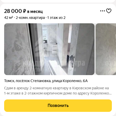
28 000
₽
в месяц
42 м²
2-комн. квартира
1 этаж из 2
Томск
,
посёлок Степановка
,
улица Короленко
,
6А
Сдам в аренду 2-комнатную квартиру в Кировском районе на
1-м этаже в 2-этажном кирпичном доме по адресу Короленко
6а, общей площадью 42 м2. Есть мебель, холодильник,
стиральная машина, микроволновая печь, интернет, кабельное
Позвонить
ТВ, кухонная плита,