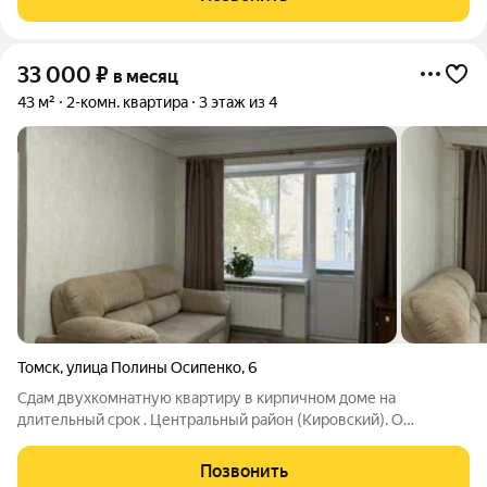
33 000
₽
в месяц
43 м²
2-комн. квартира
3 этаж из 4
Томск
,
улица Полины Осипенко
,
6
Сдам двухкомнатную квартиру в кирпичном доме на
длительный срок . Центральный район (Кировский). О
квартире: Квартира в отличном состоянии , теплая и светлая,
свежий ремонт- еще ни кто не жил, 2 отдельные комнаты и
Позвонить
вместительная гардеробная (тоже