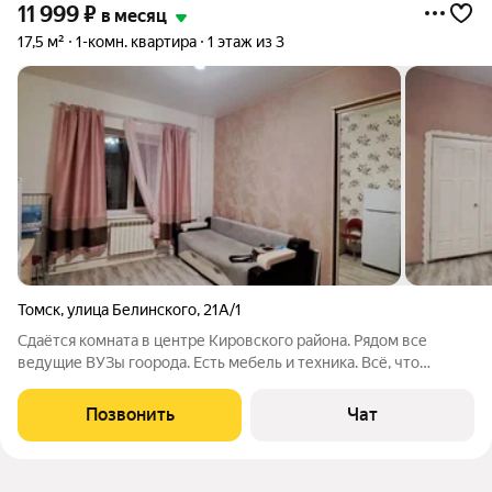
11 999
₽
в месяц
17,5 м²
1-комн. квартира
1 этаж из 3
Томск
,
улица Белинского
,
21А/1
Сдаётся комната в центре Кировского района. Рядом все
ведущие ВУЗы гоорода. Есть мебель и техника. Всё, что
представлено на фото. Также есть стиральная машина.
Санузел на 4 комнаты. Есть душ. До пр. Ленина 5 минут
Позвонить
Чат
ходьбы. Звоните!