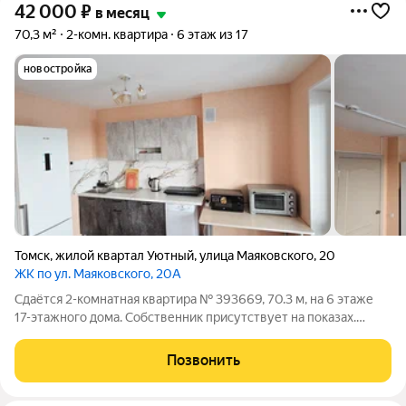
42 000
₽
в месяц
70,3 м²
2-комн. квартира
6 этаж из 17
новостройка
Томск
,
жилой квартал Уютный
,
улица Маяковского
,
20
ЖК по ул. Маяковского, 20А
Сдаётся 2-комнатная квартира № 393669, 70.3 м, на 6 этаже
17-этажного дома. Собственник присутствует на показах.
Коммунальные платежи включены в стоимость. Счетчики
оплачиваются отдельно. По условиям проживания: можно с
Позвонить
детьми, без питомцев. Срок