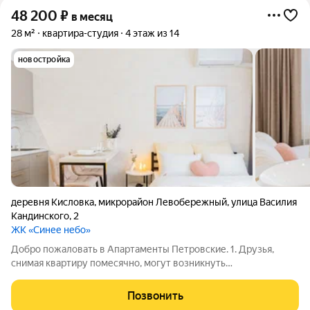
48 200
₽
в месяц
28 м²
квартира-студия
4 этаж из 14
новостройка
деревня Кисловка
,
микрорайон Левобережный
,
улица Василия
Кандинского
,
2
ЖК «Синее небо»
Добро пожаловать в Апартаменты Петровские. 1. Друзья,
снимая квартиру помесячно, могут возникнуть
дополнительные расходы, которые многие не учитывают
(покупка постельного белья, кастрюль, сковородок, утюга и
Позвонить
других мелочей для комфортного