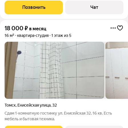
доступности.Сдается чистоплотным людям без животных и
Позвонить
Чат
без вредных привычек!
18 000
₽
в месяц
16 м²
квартира-студия
1 этаж из 5
Томск
,
Енисейская улица
,
32
Сдам 1-комнатную гостинку ул. Енисейская 32, 16 кв. Есть
мебель и бытовая техника.