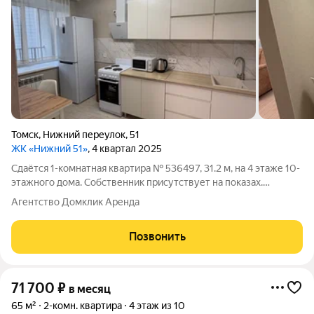
Томск
,
Нижний переулок
,
51
ЖК «Нижний 51»
, 4 квартал 2025
Сдаётся 1-комнатная квартира № 536497, 31.2 м, на 4 этаже 10-
этажного дома. Собственник присутствует на показах.
Коммунальные платежи оплачиваются отдельно. Счетчики
Агентство Домклик Аренда
оплачиваются отдельно. По условиям проживания: можно с
детьми, можно с питомцами.
Позвонить
71 700
₽
в месяц
65 м²
2-комн. квартира
4 этаж из 10