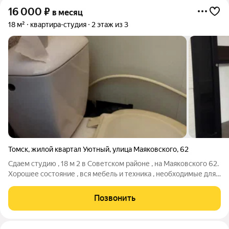
16 000
₽
в месяц
18 м²
квартира-студия
2 этаж из 3
Томск
,
жилой квартал Уютный
,
улица Маяковского
,
62
Сдаем студию , 18 м 2 в Советском районе , на Маяковского 62.
Хорошее состояние , вся мебель и техника , необходимые для
жизни . Рядом ул .Сибирская , проспект Фрунзе . Всего 16 т.р.
ВСЁ включено .
Позвонить