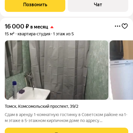
Позвонить
Чат
16 000
₽
в месяц
15 м²
квартира-студия
1 этаж из 5
Томск
,
Комсомольский проспект
,
39/2
Сдам в аренду 1-комнатную гостинку в Советском районе на 1-
м этаже в 5-этажном кирпичном доме по адресу
Комсомольский проспект 39/2 (Комсомольский проспект 39б),
общей площадью 15 м2. Есть мебель, холодильник, телевизор,