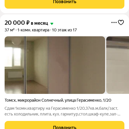
Позвонить
стиральная машина, интернет,
20 000
₽
в месяц
37 м²
1-комн. квартира
10 этаж из 17
Томск
,
микрорайон Солнечный
,
улица Герасименко
,
1/20
Сдам 1комн.квартиру на Герасименко 1/20,37кв.м,балк/заст,
есть холодильник, плита, кух. гарнитур,стол,шкаф-купе,зал-
пустой,хорошее состояние,цена-20т.р.
+сч.воды,свет»»»»»»»»»»комиссия по факту заселения»»»»
Позвонить