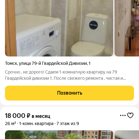
Томск
,
улица 79-й Гвардейской Дивизии
,
1
Срочно , не дорого! Сдаем 1-комнатную квартиру на 79
Гвардейской дивизии 1. После свежего ремонта , чистая и
уютная квартира. вся мебель и техника . 2 отдельных спальных
места . Рядом торговый центр Лента , остановки транспорта .
Позвонить
Всего 19 т.р. +с+в .
18 000
₽
в месяц
26 м²
1-комн. квартира
7 этаж из 9