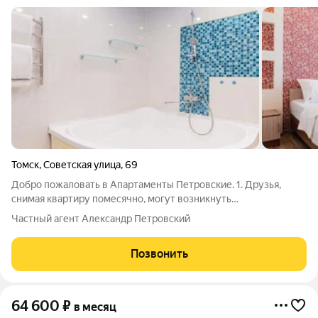
Томск
,
Советская улица
,
69
Добро пожаловать в Апартаменты Петровские. 1. Друзья,
снимая квартиру помесячно, могут возникнуть
дополнительные расходы, которые многие не учитывают
Частный агент Александр Петровский
(покупка постельного белья, кастрюль, сковородок, утюга и
других мелочей для комфортного
Позвонить
64 600
₽
в месяц