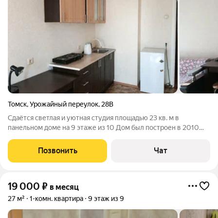
Томск
,
Урожайный переулок
,
28В
Сдаётся светлая и уютная студия площадью 23 кв. м в
панельном доме на 9 этаже из 10 Дом был построен в 2010
году и находится по адресу: Россия, Томск, Урожайный
переулок, 28В. Высота потолков 2.7 метра, окна выходят на
Позвонить
Чат
улицу, что обеспечивает хорошее
19 000
₽
в месяц
27 м²
1-комн. квартира
9 этаж из 9