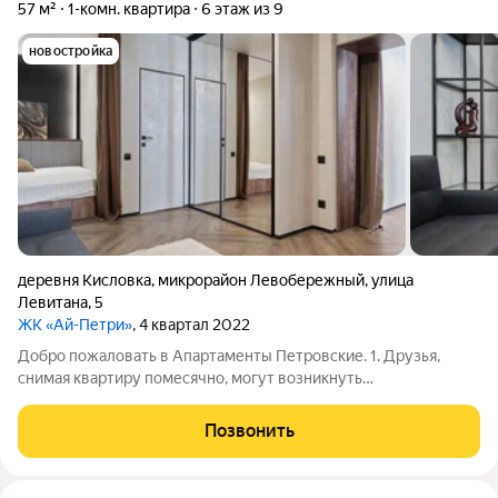
57 м²
1-комн. квартира
6 этаж из 9
новостройка
деревня Кисловка
,
микрорайон Левобережный
,
улица
Левитана
,
5
ЖК «Ай-Петри»
, 4 квартал 2022
Добро пожаловать в Апартаменты Петровские. 1. Друзья,
снимая квартиру помесячно, могут возникнуть
дополнительные расходы, которые многие не учитывают
(покупка постельного белья, кастрюль, сковородок, утюга и
Позвонить
других мелочей для комфортного