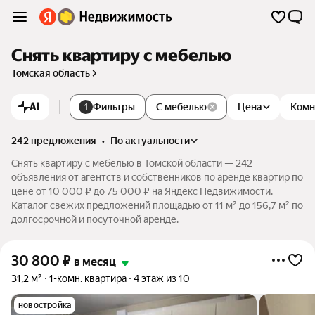
Снять квартиру с мебелью
Томская область
AI
Фильтры
С мебелью
Цена
Комн
1
242 предложения
•
по актуальности
Снять квартиру с мебелью в Томской области — 242
объявления от агентств и собственников по аренде квартир по
цене от 10 000 ₽ до 75 000 ₽ на Яндекс Недвижимости.
Каталог свежих предложений площадью от 11 м² до 156,7 м² по
долгосрочной и посуточной аренде.
30 800
₽
в месяц
31,2 м²
1-комн. квартира
4 этаж из 10
новостройка