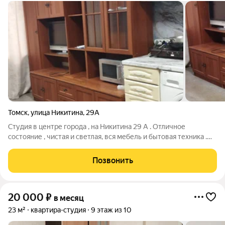
Томск
,
улица Никитина
,
29А
Студия в центре города , на Никитина 29 А . Отличное
состояние , чистая и светлая, вся мебель и бытовая техника .
ВУЗы в шаговой доступности .
Позвонить
20 000
₽
в месяц
23 м²
квартира-студия
9 этаж из 10