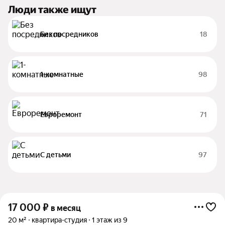
Люди также ищут
Без посредников
18
1-комнатные
98
Евроремонт
71
С детьми
97
17 000
₽
в месяц
20 м²
квартира-студия
1 этаж из 9