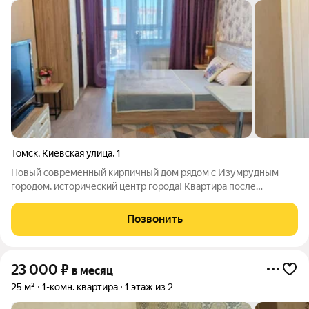
Томск
,
Киевская улица
,
1
Новый современный кирпичный дом рядом с Изумрудным
городом, исторический центр города! Квартира после
ремонта, новая мебель и техника. новый мощный
кондиционер! Новый ортопедический матрас на независимом
Позвонить
пружинном блоке 160200 - очень удобный
23 000
₽
в месяц
25 м²
1-комн. квартира
1 этаж из 2