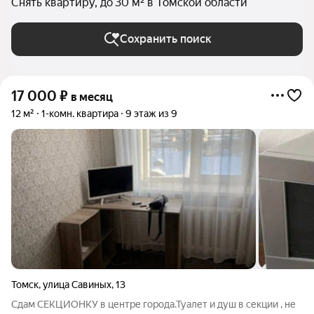
Снять квартиру, до 30 м² в Томской области
Сохранить поиск
17 000
₽
в месяц
12 м²
1-комн. квартира
9 этаж из 9
Томск
,
улица Савиных
,
13
Сдам СЕКЦИОНКУ в центре города.Туалет и душ в секции , не