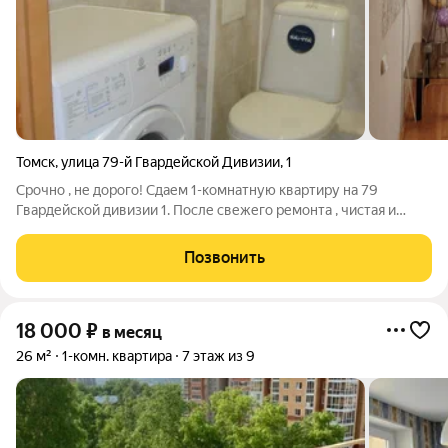
Томск
,
улица 79-й Гвардейской Дивизии
,
1
Срочно , не дорого! Сдаем 1-комнатную квартиру на 79
Гвардейской дивизии 1. После свежего ремонта , чистая и
уютная квартира. вся мебель и техника . 2 отдельных спальных
места . Рядом торговый центр Лента , остановки транспорта .
Позвонить
Всего 19 т.р. +с+в .
18 000
₽
в месяц
26 м²
1-комн. квартира
7 этаж из 9