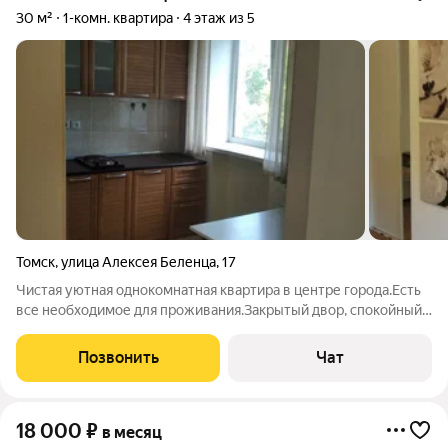
30 м²
1-комн. квартира
4 этаж из 5
Томск
,
улица Алексея Беленца
,
17
Чистая уютная однокомнатная квартира в центре города.Есть
все необходимое для проживания.Закрытый двор, спокойный
подъезд. Остановка, магазины, Вузы- всё в шаговой
доступности.Сдается чистоплотным людям без животных и
Позвонить
Чат
без вредных привычек!
18 000
₽
в месяц