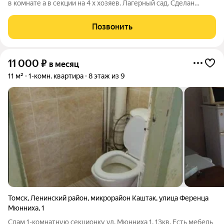
в комнате а в секции на 4 х хозяев. Лагерный сад. Сделан
свежий ремонт: ламинат, обои, пластиковые окна. Имеется
кухонный гарнитур есть электроплита, посуда, холодильник,
Позвонить
стиральная машина,
11 000
₽
в месяц
11 м²
1-комн. квартира
8 этаж из 9
Томск
,
Ленинский район
,
микрорайон Каштак
,
улица Ференца
Мюнниха
,
1
Сдам 1-комнатную секционку ул. Мюнниха 1, 13кв. Есть мебель