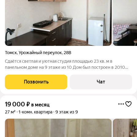
Томск
,
Урожайный переулок
,
28В
Сдаётся светлая и уютная студия площадью 23 кв. м в
панельном доме на 9 этаже из 10 Дом был построен в 2010
году и находится по адресу: Россия, Томск, Урожайный
переулок, 28В. Высота потолков 2.7 метра, окна выходят на
Позвонить
Чат
улицу, что обеспечивает хорошее
19 000
₽
в месяц
27 м²
1-комн. квартира
9 этаж из 9