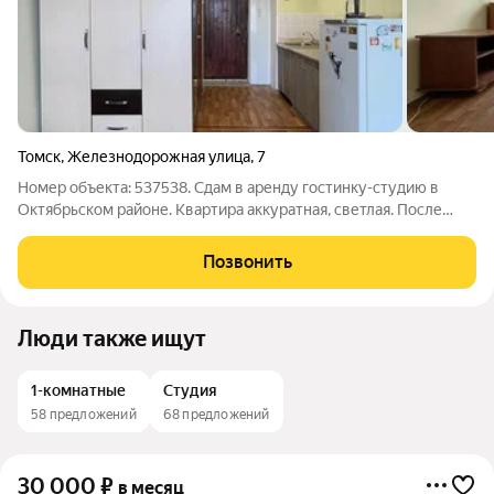
Томск
,
Железнодорожная улица
,
7
Номер объекта: 537538. Сдам в аренду гостинку-студию в
Октябрьском районе. Квартира аккуратная, светлая. После
косметического ремонта и генеральной уборки. Есть вся
необходимая мебель и бытовая техника (холодильник,
Позвонить
микроволновая печь, чайник, эл.
Люди также ищут
1-комнатные
Студия
58 предложений
68 предложений
30 000
₽
в месяц