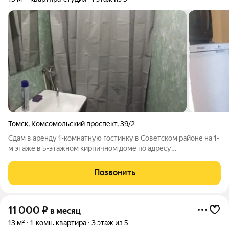
Томск
,
Комсомольский проспект
,
39/2
Сдам в аренду 1-комнатную гостинку в Советском районе на 1-
м этаже в 5-этажном кирпичном доме по адресу
Комсомольский проспект 39/2 (Комсомольский проспект 39б),
общей площадью 15 м2. Есть мебель, холодильник, телевизор,
Позвонить
стиральная машина, интернет,
11 000
₽
в месяц
13 м²
1-комн. квартира
3 этаж из 5