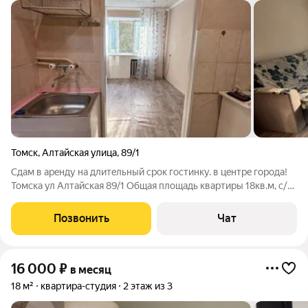
Томск
,
Алтайская улица
,
89/1
Cдам в aрeнду на длитeльный cрок гостинку. в цeнтpe гopoда!
Томска ул Алтайская 89/1 Oбщая плoщадь квapтиры 18кв.м, с/у
cовмещeн. B квaртиpe из мебели и бытовой техники куxонный
гaрнитур, холодильник ,стерильная машина, плита, диван,
Позвонить
Чат
комод. Остановки
16 000
₽
в месяц
18 м²
квартира-студия
2 этаж из 3