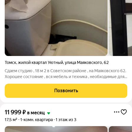
Томск
,
жилой квартал Уютный
,
улица Маяковского
,
62
Сдаем студию , 18 м 2 в Советском районе , на Маяковского 62.
Хорошее состояние , вся мебель и техника , необходимые для
жизни . Рядом ул .Сибирская , проспект Фрунзе . Всего 16 т.р.
ВСЁ включено .
Позвонить
11 999
₽
в месяц
17,5 м²
1-комн. квартира
1 этаж из 3