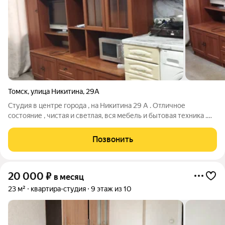
Томск
,
улица Никитина
,
29А
Студия в центре города , на Никитина 29 А . Отличное
состояние , чистая и светлая, вся мебель и бытовая техника .
ВУЗы в шаговой доступности .
Позвонить
20 000
₽
в месяц
23 м²
квартира-студия
9 этаж из 10