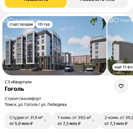
старт продаж
3D-тур
ещё 13 фо
СЗ «Квартал»
Гоголь
Строится
•
комфорт
Томск, ул. Гоголя / ул. Лебедева
Студии
от 31,9 м²
1-комн.
от 39,5 м²
2-комн.
от 39,
от 5,9 млн ₽
от 7,3 млн ₽
от 7,3 млн ₽