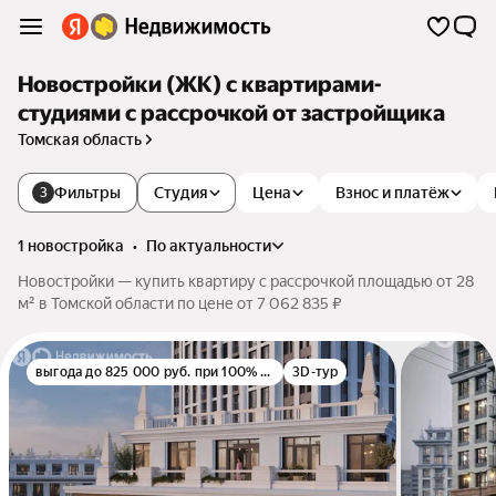
Новостройки (ЖК) с квартирами-
студиями с рассрочкой от застройщика
Томская область
Фильтры
Студия
Цена
Взнос и платёж
3
1 новостройка
•
по актуальности
Новостройки — купить квартиру с рассрочкой площадью от 28
м² в Томской области по цене от 7 062 835 ₽
выгода до 825 000 руб. при 100% оплате
3D-тур