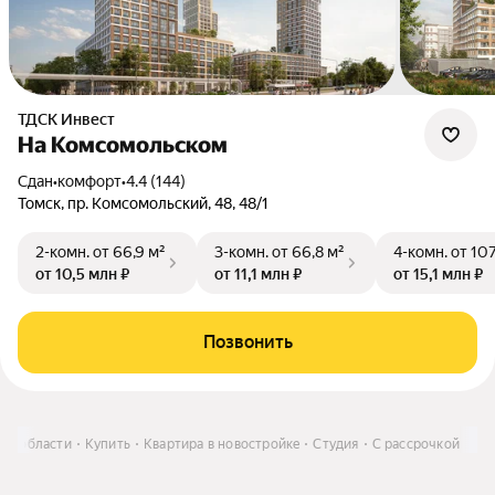
ТДСК Инвест
На Комсомольском
Сдан
•
комфорт
•
4.4 (144)
Томск, пр. Комсомольский, 48, 48/1
2-комн.
от 66,9 м²
3-комн.
от 66,8 м²
4-комн.
от 107
от 10,5 млн ₽
от 11,1 млн ₽
от 15,1 млн ₽
Позвонить
ой области
Купить
Квартира в новостройке
Студия
С рассрочкой