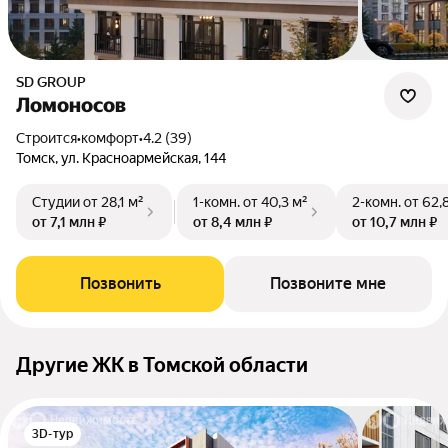
SD GROUP
Ломоносов
Строится
•
комфорт
•
4.2 (39)
Томск, ул. Красноармейская, 144
Студии
от 28,1 м²
1-комн.
от 40,3 м²
2-комн.
от 62,
от 7,1 млн ₽
от 8,4 млн ₽
от 10,7 млн ₽
Позвонить
Позвоните мне
Другие ЖК в Томской области
3D-тур