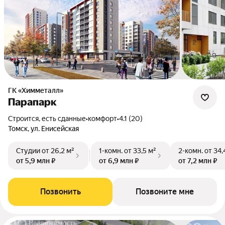
ГК «Химметалл»
Парапарк
Строится, есть сданные
•
комфорт
•
4.1 (20)
Томск, ул. Енисейская
Студии
от 26,2 м²
1-комн.
от 33,5 м²
2-комн.
от 34,
от 5,9 млн ₽
от 6,9 млн ₽
от 7,2 млн ₽
Позвонить
Позвоните мне