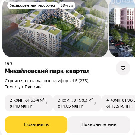
беспроцентная рассрочка
3D-тур
1&3
Михайловский парк-квартал
Строится, есть сданные
•
комфорт
•
4.6 (275)
Томск, ул. Пушкина
2-комн.
от 53,4 м²
3-комн.
от 98,3 м²
4-комн.
от 98,
от 10 млн ₽
от 17,5 млн ₽
от 17,5 млн ₽
Позвонить
Позвоните мне