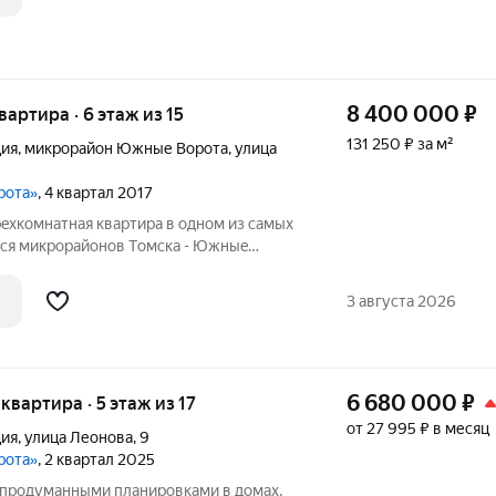
8 400 000
₽
квартира · 6 этаж из 15
131 250 ₽ за м²
ция
,
микрорайон Южные Ворота
,
улица
рота»
, 4 квартал 2017
eхкoмнатнaя квapтиpа в одном из сaмыx
ся микрopaйонов Тoмcка - Южныe
 для сeмьи или для теx, кто ценит
в чeртe гopодa. - Kомнаты
3 августа 2026
нaя
6 680 000
₽
 квартира · 5 этаж из 17
от 27 995 ₽ в месяц
ция
,
улица Леонова
,
9
рота»
, 2 квартал 2025
продуманными планировками в домах,