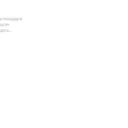
а площади в
тысяч
торых от