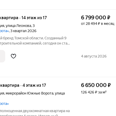
6 799 000
₽
 квартира · 14 этаж из 17
от 28 494 ₽ в месяц
ция
,
улица Леонова
,
3
рота»
, 3 квартал 2026
троительной компанией, сегодня он стал
ынке недвижимости. Компания ТДСК
жные Ворота: строит новые дома,
4 августа 2026
6 650 000
₽
 квартира · 4 этаж из 17
126 426 ₽ за м²
ция
,
микрорайон Южные Ворота
,
улица
рота»
 полноценная двухкомнатная квартира на