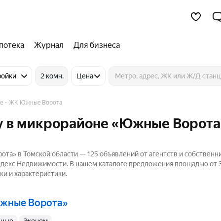
потека
Журнал
Для бизнеса
ройки
2 комн.
Цена
е
ЖК Южные Ворота
у в микрорайоне «Южные Ворота
а» в Томской области — 125 объявлений от агентств и собственн
Яндекс Недвижимости. В нашем каталоге предложения площадью от 3
ки и характеристики.
Южные Ворота»