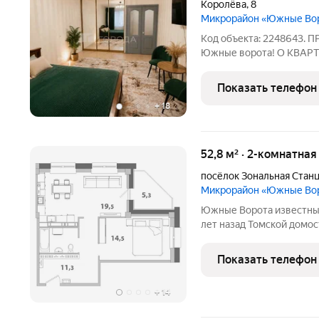
Королёва
,
8
Микрорайон «Южные Во
Код объекта: 2248643. 
Южные ворота! О КВАРТИ
большой зал (18,6) с бол
вместительным шкафом-ку
Показать телефон
просторные
+
18
52,8 м² · 2-комнатная
посёлок Зональная Стан
Микрорайон «Южные Во
Южные Ворота известный бренд Томской области. Созданный 9
лет назад Томской домос
знаковым объектом на р
продолжает развивать Ю
Показать телефон
создаёт и улучшает
+
14