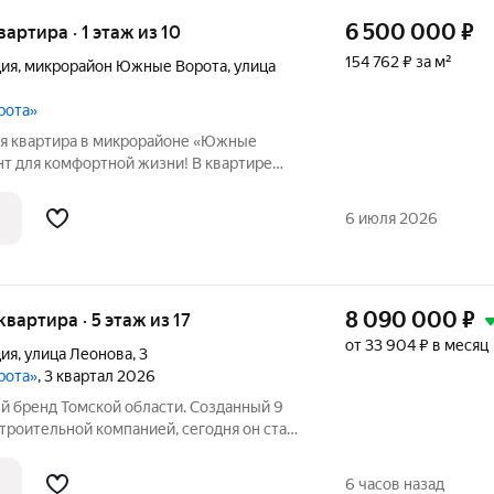
6 500 000
₽
квартира · 1 этаж из 10
154 762 ₽ за м²
ция
,
микрорайон Южные Ворота
,
улица
рота»
я квартира в микрорайоне «Южные
евроремонт: не придётся тратить время
6 июля 2026
8 090 000
₽
 квартира · 5 этаж из 17
от 33 904 ₽ в месяц
ция
,
улица Леонова
,
3
рота»
, 3 квартал 2026
троительной компанией, сегодня он стал
ынке недвижимости. Компания ТДСК
жные Ворота: строит новые дома,
6 часов назад