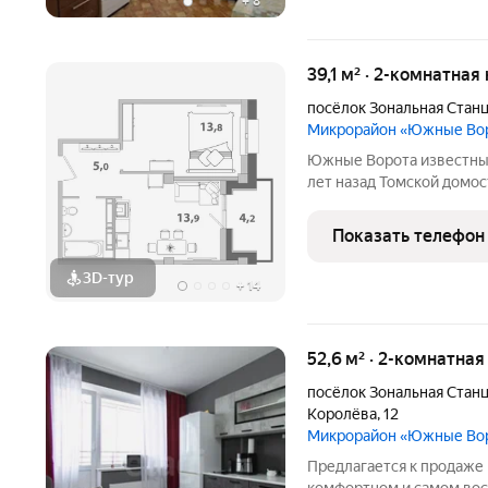
+
8
39,1 м² · 2-комнатная
посёлок Зональная Стан
Микрорайон «Южные Во
Южные Ворота известный бренд Томской области. Созданный 9
лет назад Томской домос
знаковым объектом на р
продолжает развивать Ю
Показать телефон
создаёт и улучшает
3D-тур
+
14
52,6 м² · 2-комнатная
посёлок Зональная Стан
Королёва
,
12
Микрорайон «Южные Во
Предлагается к продаже