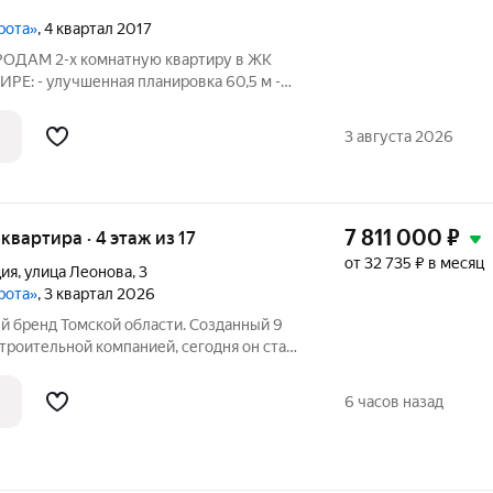
рота»
, 4 квартал 2017
ПРОДАМ 2-х комнатную квартиру в ЖК
РЕ: - улучшенная планировка 60,5 м -
ьшой застекленной лоджией (7,5) и
пе - просторная кухня (10,9) -
3 августа 2026
7 811 000
₽
 квартира · 4 этаж из 17
от 32 735 ₽ в месяц
ция
,
улица Леонова
,
3
рота»
, 3 квартал 2026
троительной компанией, сегодня он стал
ынке недвижимости. Компания ТДСК
жные Ворота: строит новые дома,
6 часов назад