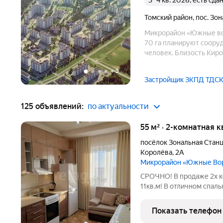
3–4 кв. 2026, есть сд
Томский район
,
пос. Зо
Микрорайон «Южные вор
70 га планируют сооруд
человек. Близость Кировского района – привлекательный
расположены престижны
+
3
строящегося района рук
Застройщик ЗКПД ТДС
125 объявлений:
по актуальности
55 м² · 2-комнатная к
посёлок Зональная Стан
Королёва
,
2А
Микрорайон «Южные Во
СРОЧНО! В продaже 2х к
11кв.м! В oтличном спал
инфраcтpуктурoй и вce
жизни. Большая шкoлa "И
Показать телефон
Большая новая