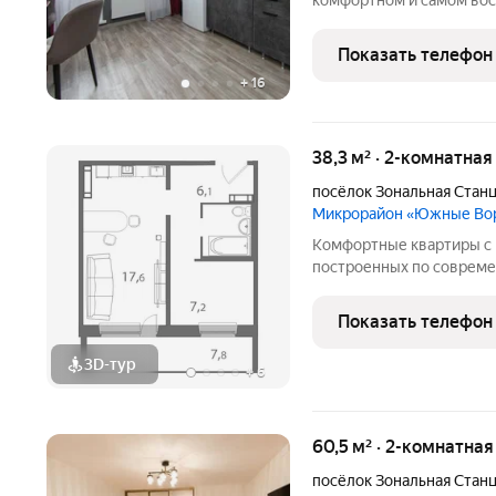
комфортном и самом вос
вариант для тех, кто цен
лишних вложений заезжай и живи! О квартире (готова к
Показать телефон
новоселью): В
+
16
38,3 м² · 2-комнатная
посёлок Зональная Стан
Микрорайон «Южные Во
Комфортные квартиры с 
построенных по соврем
можно выбрать в Южных 
границе Томска. Тщател
Показать телефон
застройки относит
3D-тур
+
6
60,5 м² · 2-комнатная
посёлок Зональная Стан