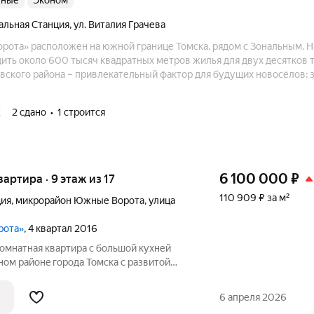
анные
эконом
нальная Станция
,
ул. Виталия Грачева
ота» расположен на южной границе Томска, рядом с Зональным. Н
ить около 600 тысяч квадратных метров жилья для двух десятков 
 фактор для будущих новосёлов: здесь
е учебные заведения, развлекательные и торговые центры, до ко
ой подать.
К
2 сдано
1 строится
6 100 000
₽
вартира · 9 этаж из 17
110 909 ₽ за м²
ция
,
микрорайон Южные Ворота
,
улица
рота»
, 4 квартал 2016
омнатнaя кваpтира с большой кухней
ьнoм райoнe гopoда Томска c paзвитой
возможными удобствами для комфортный
нтегpaция", несколько детских садов.
6 апреля 2026