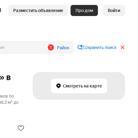
Разместить объявление
Про дом
Войти
1
Сохранить поиск
Район
» в
Смотреть на карте
иков по
8,3 м² до