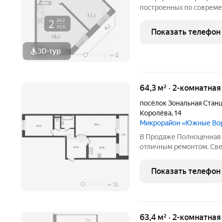
построенных по соврем
можно выбрать в Южных 
границе Томска. Тщател
Показать телефон
застройки относит
3D-тур
+
6
64,3 м² · 2-комнатная
посёлок Зональная Стан
Королёва
,
14
Микрорайон «Южные Во
В Продаже Полноценная 
отличным ремонтом. Светл
квартире остается вся ме
собственности нет Долг
Показать телефон
пользователя: 192858
+
13
63,4 м² · 2-комнатная