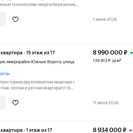
енным технологиям энергосбережения
Воротах. Мегарайон растёт на южной
ьно продуманный проект поквартальной
1 июня 2026
8 990 000
₽
 квартира · 15 этаж из 17
139 813 ₽ за м²
ция
,
микрорайон Южные Ворота
,
улица
рота»
просторная двухкомнатная квартира с
ая, теплая и уютная квартира!!!!! В
бель заходи и живи, детей в
ов и обременений нет Звоните Код
11 июля 2026
8 934 000
₽
 квартира · 1 этаж из 17