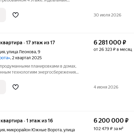
требованном 4 этаже. Идеальный
ит уют, эстетику и хочет переехать без
30 июля 2026
6 281 000
₽
 квартира · 17 этаж из 17
от 26 323 ₽ в месяц
ция
,
улица Леонова
,
9
рота»
, 2 квартал 2025
продуманными планировками в домах,
енным технологиям энергосбережения
Воротах. Мегарайон растёт на южной
ьно продуманный проект поквартальной
4 июня 2026
6 200 000
₽
 квартира · 1 этаж из 16
102 479 ₽ за м²
ция
,
микрорайон Южные Ворота
,
улица