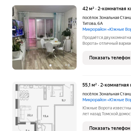
42 м² · 2-комнатная 
посёлок Зональная Стан
Титова
,
6А
Микрорайон «Южные Во
Продаётся двухкомнатна
Ворота» отличный вариант для комфортной жизни! В квартире
выполнен качественный 
и деньги на доработки можно сразу заезжать и жить. Балкон
Показать телефон
утеплён, поэтому
+
8
55,1 м² · 2-комнатная
посёлок Зональная Стан
Микрорайон «Южные Во
Южные Ворота известный бренд Томской области. Созданный 9
лет назад Томской домос
знаковым объектом на р
продолжает развивать Ю
Показать телефон