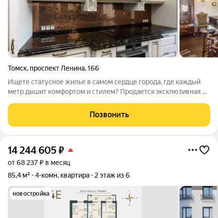
Томск
,
проспект Ленина
,
166
Ищете статусное жилье в самом сердце города, где каждый
метр дышит комфортом и стилем? Продается эксклюзивная 5-
комнатная двухуровневая квартира в престижном доме из
классического красного кирпича. Это идеальный вариант для
Позвонить
большой семьи и тех, кто
14 244 605
₽
от 68 237 ₽ в месяц
85,4 м²
4-комн. квартира
2 этаж из 6
новостройка