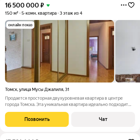
16 500 000
₽
150 м²
5-комн. квартира
3 этаж из 4
онлайн показ
Томск
,
улица Мусы Джалиля
,
31
Продается просторная двухуровневая квартира в центре
города Томска. Эта уникальная квартира идеально подходит
для комфортной жизни и семейного отдыха. В ней вас ждут! 4
светлые комнаты и уютная гостиная с камином. Два санузла
Позвонить
Чат
(первый этаж с ванной,