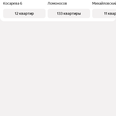
Косарева 6
Ломоносов
12 квартир
133 квартиры
11 ква