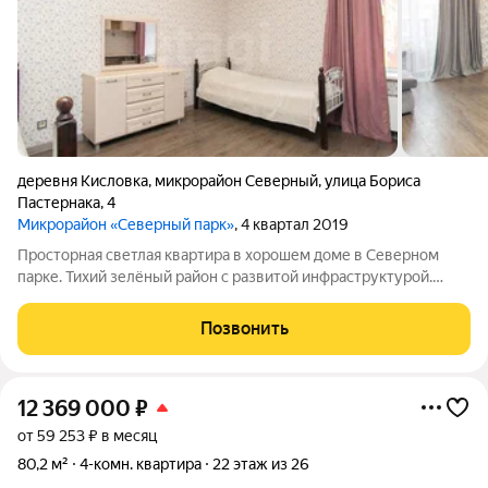
деревня Кисловка
,
микрорайон Северный
,
улица Бориса
Пастернака
,
4
Микрорайон «Северный парк»
, 4 квартал 2019
Просторная светлая квартира в хорошем доме в Северном
парке. Тихий зелёный район с развитой инфраструктурой.
Удобная продуманная планировка. Качественный
современный ремонт. Все коммуникации в идеальном
Позвонить
порядке. Хорошая транспортная доступность. Всё
12 369 000
₽
от 59 253 ₽ в месяц
80,2 м²
4-комн. квартира
22 этаж из 26