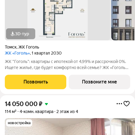
3D-тур
Томск
,
ЖК Гоголь
ЖК «Гоголь»
, 1 квартал 2030
ЖК "Гоголь": квартиры с ипотекой от 4,99% и рассрочкой 0%.
Ищете жильё, где будет комфортно всей семье? ЖК «Гоголь»
в Томске продуманный комплекс с акцентом на безопасность и
удобство. Представьте утро: ребёнок идёт в школу 5 минут
Позвонить
Позвоните мне
пешком, вы пьёте
14 050 000
₽
114 м²
4-комн. квартира
2 этаж из 4
новостройка