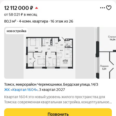
12 112 000
₽
от 58 021 ₽ в месяц
80,3 м²
4-комн. квартира
16 этаж из 26
новостройка
Томск
,
микрорайон Черемошники
,
Бердская улица
,
14/3
ЖК «Квартал 1604»
, 3 квартал 2027
Квартал 1604 это новый уровень жилого пространства для
Томска: современная квартальная застройка, концептуальное
благоустройство, насыщенность сервисами для комфорта
каждого жителя. Преимущества комплекса: Собственный парк
Позвонить