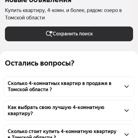
Купить квартиру, 4-комн. и более, рядом: озеро в
Томской области
Сохранить поиск
Остались вопросы?
Сколько 4-комнатных квартир в продаже в
Томской области ?
На Яндекс Недвижимости в продаже в Томской 
области 141 4-комнатных квартира, из них 3 
Как выбрать свою лучшую 4-комнатную
квартиру?
объявления от собственников, 98 объявлений от 
агентств, 40 объявлений от застройщиков
Чтобы купить 4-комнатную квартиру рядом с 
озером, воспользуйтесь тепловой картой для 
Сколько стоит купить 4-комнатную квартиру
в Томской области ?