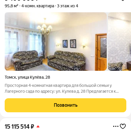
95,8 м²
4-комн. квартира
3 этаж из 4
Томск
,
улица Кулёва
,
28
Просторная 4-комнатная квартира для большой семьи у
Лагерного сада по адресу: ул. Кулева д. 28 Предлагается к
продаже не просто квадратные метры, а настоящий семейный
очаг в одном из самых зелёных и уютных районов. О квартире:
Позвонить
- Площадь: 95,8 м
15 115 514
₽