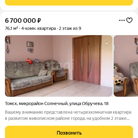
с уникальным
6 700 000
₽
76,1 м²
4-комн. квартира
2 этаж из 9
Томск
,
микрорайон Солнечный
,
улица Обручева
,
18
Вашему вниманию представлена четырехкомнатная квартира
в развитом живописном районе города, на удобном 2 этаже
девятиэтажного панельного дома. Удобная распашная
планировка, раздельный санузел, два балкона на обе стороны
Позвонить
дома, комнаты раздельные.