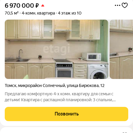
6 970 000
₽
70,5 м²
4-комн. квартира
4 этаж из 10
Томск
,
микрорайон Солнечный
,
улица Бирюкова
,
12
Предлагаю комфортную 4-х комн. квартиру для семьи с
детьми! Квартира с распашной планировкой: 3 спальни,
просторный зал 19,2 кв.м. и кухня 10 кв.м. Санузел в кафеле.
Сделан ремонт, можно заехать сразу и жить. В квартире
Позвонить
остаётся встроенная мебель и