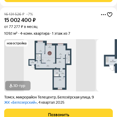
16 131 526
₽
–7%
15 002 400
₽
от 77 277 ₽ в месяц
109,1 м²
4-комн. квартира
1 этаж из 7
новостройка
3D-тур
Томск
,
микрорайон Телецентр
,
Белозёрская улица
,
9
ЖК «Белозерский»
, 4 квартал 2025
Позвонить