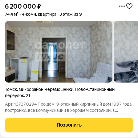
6 200 000
₽
74,4 м²
4-комн. квартира
3 этаж из 9
Томск
,
микрорайон Черемошники
,
Ново-Станционный
переулок
,
21
Арт. 137370294 Про дом: 9-этажный кирпичный дом 1997 года
постройки, все коммуникации в хорошем состоянии, в
квартире тепло. В подъезде новый лифт и косметический
ремонт. Придомовая территория огорожена шлагбаумом, что
Позвонить
обеспечивает ограниченный въезд