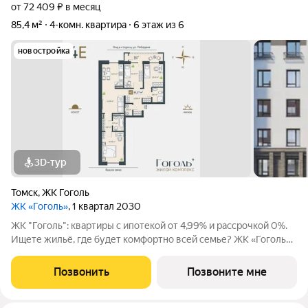
от 72 409 ₽ в месяц
85,4 м²
4-комн. квартира
6 этаж из 6
новостройка
3D-тур
Томск
,
ЖК Гоголь
ЖК «Гоголь»
, 1 квартал 2030
ЖК "Гоголь": квартиры с ипотекой от 4,99% и рассрочкой 0%.
Ищете жильё, где будет комфортно всей семье? ЖК «Гоголь»
в Томске продуманный комплекс с акцентом на безопасность и
удобство. Представьте утро: ребёнок идёт в школу 5 минут
Позвонить
Позвоните мне
пешком, вы пьёте