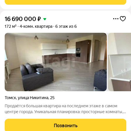
образовательных учреждений. В
16 690 000
₽
172 м²
4-комн. квартира
6 этаж из 6
Томск
,
улица Никитина
,
25
Продаётся большая квартира на последнем этаже в самом
центре города. Уникальная планировка: просторные комнаты,
каждая с собственным балконом. Внутри встроенная мебель в
кухонной зоне, раздельный санузел с ванной, выполнен
Позвонить
качественный ремонт. Рядом