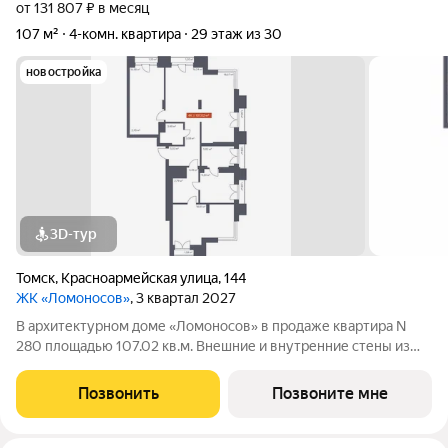
от 131 807 ₽ в месяц
107 м²
4-комн. квартира
29 этаж из 30
новостройка
3D-тур
Томск
,
Красноармейская улица
,
144
ЖК «Ломоносов»
, 3 квартал 2027
В архитектурном доме «Ломоносов» в продаже квартира N
280 площадью 107.02 кв.м. Внешние и внутренние стены из
кирпича, высокие потолки, панорамные окна и утепленная
лоджия. Квартира сдается в отделке white box. Строгие линии
Позвонить
Позвоните мне
и четкие формы вместе с