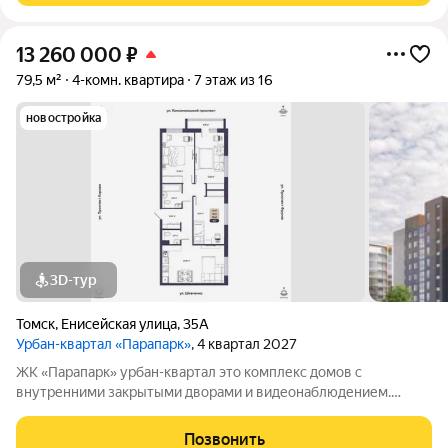
13 260 000
₽
79,5 м²
4-комн. квартира
7 этаж из 16
новостройка
3D-тур
Томск
,
Енисейская улица
,
35А
Урбан-квартал «Парапарк»
, 4 квартал 2027
ЖК «Парапарк» урбан-квартал это комплекс домов с
внутренними закрытыми дворами и видеонаблюдением.
Расположен в центральной части Томска, на ул. Енисейская в
шаговой доступности от ключевых городских объектов и
Позвонить