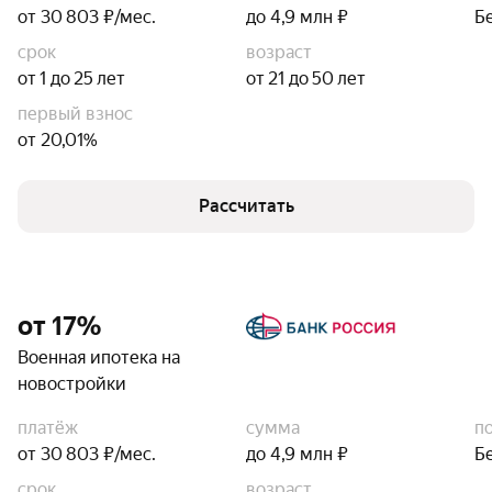
от 30 803 ₽/мес.
до 4,9 млн ₽
Б
срок
возраст
от 1 до 25 лет
от 21 до 50 лет
первый взнос
от 20,01%
Рассчитать
от 17%
Военная ипотека на
новостройки
платёж
сумма
п
от 30 803 ₽/мес.
до 4,9 млн ₽
Б
срок
возраст