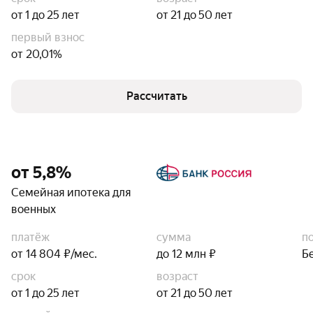
от 1 до 25 лет
от 21 до 50 лет
первый взнос
от 20,01%
Рассчитать
от 5,8%
Семейная ипотека для
военных
платёж
сумма
п
от 14 804 ₽/мес.
до 12 млн ₽
Б
срок
возраст
от 1 до 25 лет
от 21 до 50 лет