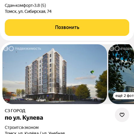
Сдан
•
комфорт
•
3.8 (5)
Томск, ул. Сибирская, 74
Позвонить
ещё 2 фот
СЗ ГОРОД
по ул. Кулева
Строится
•
эконом
Томск, ул. Кулёва / ул. Учебная