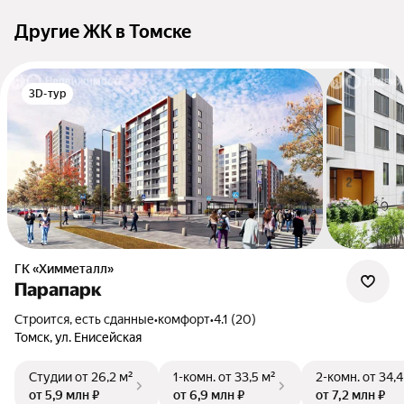
Другие ЖК в Томске
3D-тур
ГК «Химметалл»
Парапарк
Строится, есть сданные
•
комфорт
•
4.1 (20)
Томск, ул. Енисейская
Студии
от 26,2 м²
1-комн.
от 33,5 м²
2-комн.
от 34,4
от 5,9 млн ₽
от 6,9 млн ₽
от 7,2 млн ₽