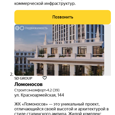
коммерческой инфраструктур.
Позвонить
выго
до 8
000
руб.
при
100%
опла
3D-
тур
SD GROUP
Ломоносов
Строится
•
комфорт
•
4.2 (39)
ул. Красноармейская
,
144
ЖК «Ломоносов» — это уникальный проект,
отличающийся своей высотой и архитектурой в
стиле сталинского ампира. Жилой комплекс