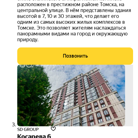
расположен в престижном районе Томска, на
центральной улице. В нём представлены здания
высотой в 7, 10 и 30 этажей, что делает его
одним из самых высоких жилых комплексов в
Томске. Это позволяет жителям наслаждаться
панорамными видами на город и окружающую
природу.
Позвонить
выго
до 5
000
руб.
3D-
тур
SD GROUP
Косарева 6