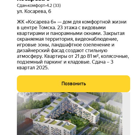
Сдан
•
комфорт
•
4.2 (33)
ул. Косарева
,
6
ЖК «Косарева 6» — дом для комфортной жизни
в центре Томска. 23 этажа с видовыми
квартирами и панорамными окнами. Закрытая
охраняемая территория, видеонаблюдение,
игровые зоны, ландшафтное озеленение и
дизайнерский фасад создают стильную
атмосферу. Квартиры от 21 до 81 м², колясочные,
подземный паркинг и кладовые. Сдача – 3
квартал 2025.
Позвонить
бесп
расс
3D-
тур