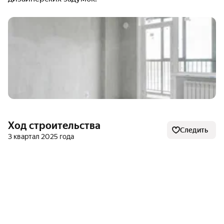
расположены в пределах пешей доступности.
О застройщике
Проект реализует компания «Сибирские звёзды» —
девелопер, который имеет большой опыт
строительства в Сибири. Компания стремится менять
облик городов, сочетая профессиональный подход с
тщательной проработкой всех деталей.
Ход строительства
Следить
Главная задача «Сибирских звёзд» — не просто
3 квартал 2025 года
возводить здания, но и вносить вклад в изменение
образа жизни и визуального облика городских
территорий. Сотрудники компании внимательно
изучают особенности региона и запросы будущих
жильцов. В итоге появляются проекты, которые
обеспечивают комфортные и гармоничные условия
для жизни.