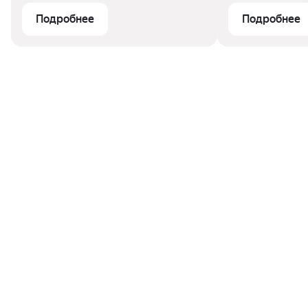
так и затраченные силы на
Подробнее
Подробнее
самостоятельный поиск
покупателей и проведение сделки.