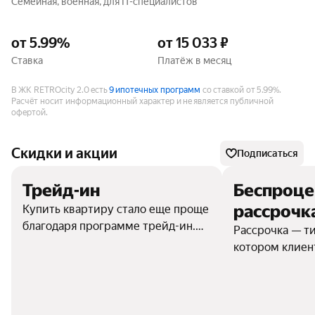
Семейная, военная, для IT-специалистов
от 5.99%
от 15 033 ₽
Ставка
Платёж в месяц
В ЖК RETROcity 2.0 есть
9 ипотечных программ
со ставкой от 5.99%.
Расчёт носит информационный характер и не является публичной
офертой.
Скидки и акции
Подписаться
Трейд-ин
Беспроце
рассрочк
Купить квартиру стало еще проще
благодаря программе трейд-ин.
Рассрочка — ти
Удобный и быстрый способ
котором клиен
продать текущую квартиру или
первоначальный
обменять ее на новую квартиру.
остальное опл
Программа трейд-ин позволит
платежами по 
сэкономить как время и деньги,
графику, без п