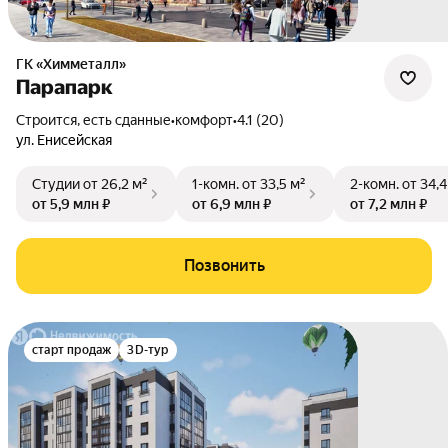
ГК «Химметалл»
Парапарк
Строится, есть сданные
•
комфорт
•
4.1 (20)
ул. Енисейская
Студии
от 26,2 м²
1-комн.
от 33,5 м²
2-комн.
от 34,4
от 5,9 млн ₽
от 6,9 млн ₽
от 7,2 млн ₽
Позвонить
старт продаж
3D-тур