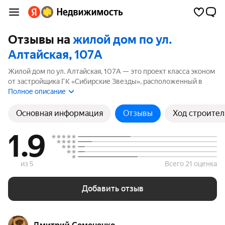
Отзывы на
жилой дом по ул.
Алтайская, 107А
Жилой дом по ул. Алтайская, 107А — это проект класса эконом
от застройщика ГК «Сибирские Звезды», расположенный в
Советский район. Комплекс включает 1 корпуса высотой до 18
Полное описание
этажей. Если вы планируете купить квартиру в жилой дом по
ул. Алтайская, 107А, ознакомьтесь с отзывами покупателей и
Основная информация
Отзывы
Ход строител
жителей района. Мы рассчитали рейтинг на основе 6 отзывов,
чтобы помочь вам сделать правильный выбор.
1.9
из 5
Всего 21 оценка
Добавить отзыв