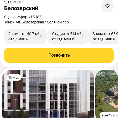
SD GROUP
Белозерский
Сдан
•
комфорт
•
4.5 (83)
Томск, ул. Белозерская / Соляной пер.
2-комн.
от 40,7 м²
Студии
от 51,1 м²
3-комн.
от 65,
от 9,1 млн ₽
от 11,8 млн ₽
от 12,6 млн ₽
Позвонить
3D-тур
ещё 15 фо