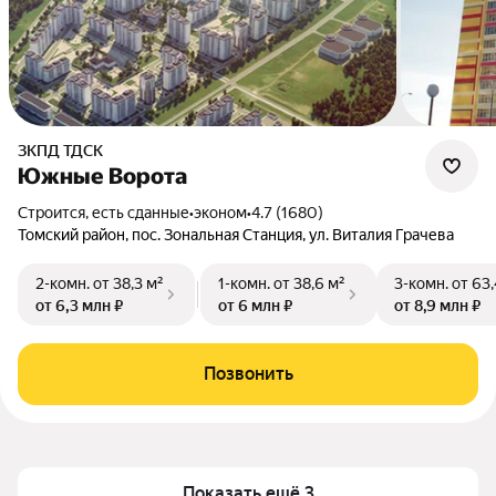
ЗКПД ТДСК
Южные Ворота
Строится, есть сданные
•
эконом
•
4.7 (1680)
Томский район, пос. Зональная Станция, ул. Виталия Грачева
2-комн.
от 38,3 м²
1-комн.
от 38,6 м²
3-комн.
от 63,
от 6,3 млн ₽
от 6 млн ₽
от 8,9 млн ₽
Позвонить
Показать ещё 3