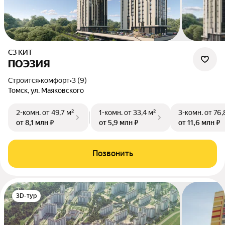
СЗ КИТ
ПОЭЗИЯ
Строится
•
комфорт
•
3 (9)
Томск, ул. Маяковского
2-комн.
от 49,7 м²
1-комн.
от 33,4 м²
3-комн.
от 76,
от 8,1 млн ₽
от 5,9 млн ₽
от 11,6 млн ₽
Позвонить
3D-тур