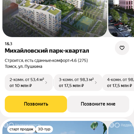
1&3
Михайловский парк-квартал
Строится, есть сданные
•
комфорт
•
4.6 (275)
Томск, ул. Пушкина
2-комн.
от 53,4 м²
3-комн.
от 98,3 м²
4-комн.
от 98
от 10 млн ₽
от 17,5 млн ₽
от 17,5 млн ₽
Позвонить
Позвоните мне
старт продаж
3D-тур