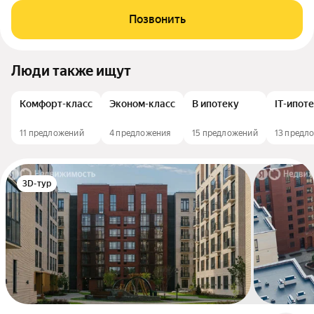
Позвонить
Люди также ищут
Комфорт-класс
Эконом-класс
В ипотеку
IT-ипот
11 предложений
4 предложения
15 предложений
13 предл
3D-тур