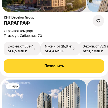
КИТ Develop Group
ПАРАГРАФ
Строится
•
комфорт
Томск, ул. Сибирская, 70
2-комн.
от 38 м²
1-комн.
от 25,8 м²
3-комн.
от 72,9 
от 6,5 млн ₽
от 4,4 млн ₽
от 11,7 млн ₽
Позвонить
3D-тур