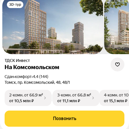
3D-тур
ТДСК Инвест
На Комсомольском
Сдан
•
комфорт
•
4.4 (144)
Томск, пр. Комсомольский, 48, 48/1
2-комн.
от 66,9 м²
3-комн.
от 66,8 м²
4-комн.
от 10
от 10,5 млн ₽
от 11,1 млн ₽
от 15,1 млн ₽
Позвонить