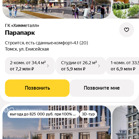
ГК «Химметалл»
Парапарк
Строится, есть сданные
•
комфорт
•
4.1 (20)
Томск, ул. Енисейская
2-комн.
от 34,4 м²
Студии
от 26,2 м²
1-комн.
от 33,
от 7,2 млн ₽
от 5,9 млн ₽
от 6,9 млн ₽
Позвонить
Позвоните мне
выгода до 825 000 руб. при 100% оплате
3D-тур