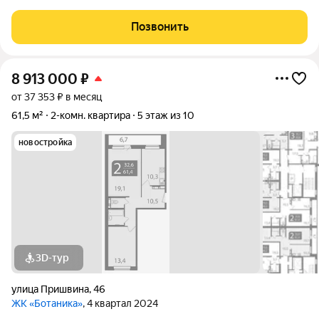
название Ботаника получила благодаря отличным экологии и
розе ветров, природному ландшафту вокруг территории
Позвонить
проекта и качественному озеленению
8 913 000
₽
от 37 353 ₽ в месяц
61,5 м²
2-комн. квартира
5 этаж из 10
новостройка
3D-тур
улица Пришвина
,
46
ЖК «Ботаника»
, 4 квартал 2024