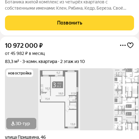
Ботаника жилой комплекс из четырёх кварталов с
собственными именами: Клен, Рябина, Кедр, Береза. Своё
название Ботаника получила благодаря отличным экологии и
розе ветров, природному ландшафту вокруг территории
Позвонить
проекта и качественному озеленению
10 972 000
₽
от 45 982 ₽ в месяц
83,3 м²
3-комн. квартира
2 этаж из 10
новостройка
3D-тур
улица Пришвина
,
46