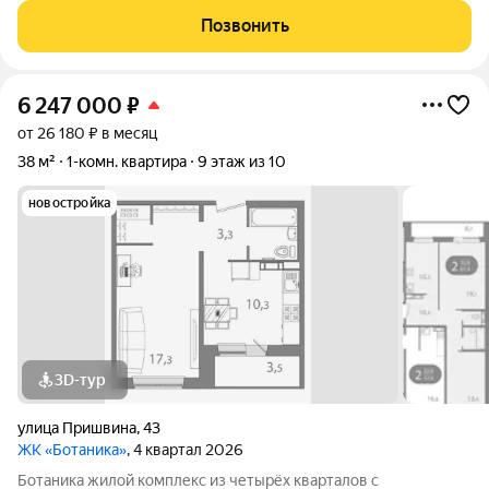
розе ветров, природному ландшафту вокруг территории
Позвонить
проекта и качественному озеленению
6 247 000
₽
от 26 180 ₽ в месяц
38 м²
1-комн. квартира
9 этаж из 10
новостройка
3D-тур
улица Пришвина
,
43
ЖК «Ботаника»
, 4 квартал 2026
Ботаника жилой комплекс из четырёх кварталов с