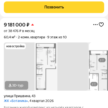
название Ботаника получила благодаря отличным экологии и
розе ветров, природному ландшафту вокруг территории
Позвонить
проекта и качественному озеленению
9 181 000
₽
от 38 476 ₽ в месяц
60,4 м²
2-комн. квартира
9 этаж из 10
новостройка
3D-тур
улица Пришвина
,
43
ЖК «Ботаника»
, 4 квартал 2026
Ботаника жилой комплекс из четырёх кварталов с