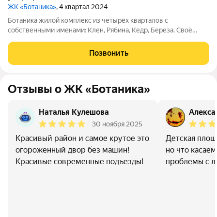
ЖК «Ботаника»
, 4 квартал 2024
Ботаника жилой комплекс из четырёх кварталов с
собственными именами: Клен, Рябина, Кедр, Береза. Своё
название Ботаника получила благодаря отличным экологии и
розе ветров, природному ландшафту вокруг территории
Позвонить
проекта и качественному озеленению
Отзывы о ЖК «Ботаника»
Наталья Кулешова
Алекса
30 ноября 2025
Красивый район и самое крутое это
Детская площ
огороженный двор без машин!
но что касае
Красивые современные подъезды!
проблемы с 