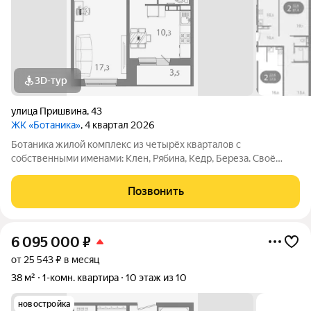
3D-тур
улица Пришвина
,
43
ЖК «Ботаника»
, 4 квартал 2026
Ботаника жилой комплекс из четырёх кварталов с
собственными именами: Клен, Рябина, Кедр, Береза. Своё
название Ботаника получила благодаря отличным экологии и
розе ветров, природному ландшафту вокруг территории
Позвонить
проекта и качественному озеленению
6 095 000
₽
от 25 543 ₽ в месяц
38 м²
1-комн. квартира
10 этаж из 10
новостройка