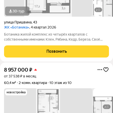
3D-тур
улица Пришвина
,
43
ЖК «Ботаника»
, 4 квартал 2026
Ботаника жилой комплекс из четырёх кварталов с
собственными именами: Клен, Рябина, Кедр, Береза. Своё
название Ботаника получила благодаря отличным экологии и
розе ветров, природному ландшафту вокруг территории
Позвонить
проекта и качественному озеленению
8 957 000
₽
от 37 538 ₽ в месяц
60,4 м²
2-комн. квартира
10 этаж из 10
новостройка