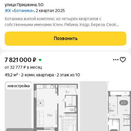
улица Пришвина
,
50
ЖК «Ботаника»
, 2 квартал 2025
Ботаника жилой комплекс из четырёх кварталов с
собственными именами: Клен, Рябина, Кедр, Береза. Своё
название Ботаника получила благодаря отличным экологии и
розе ветров, природному ландшафту вокруг территории
Позвонить
проекта и качественному озеленению
7 821 000
₽
от 32 777 ₽ в месяц
49,2 м²
2-комн. квартира
2 этаж из 10
новостройка