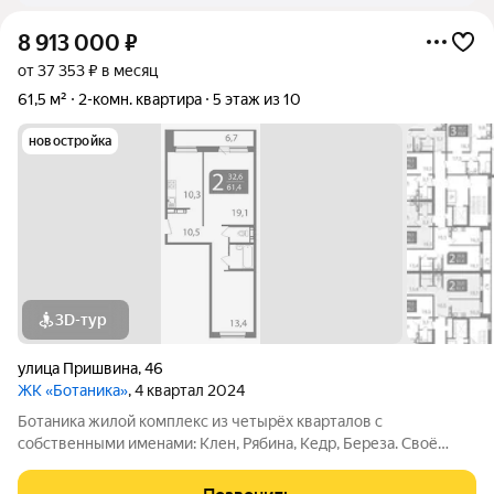
8 913 000
₽
от 37 353 ₽ в месяц
61,5 м²
2-комн. квартира
5 этаж из 10
новостройка
3D-тур
улица Пришвина
,
46
ЖК «Ботаника»
, 4 квартал 2024
Ботаника жилой комплекс из четырёх кварталов с
собственными именами: Клен, Рябина, Кедр, Береза. Своё
название Ботаника получила благодаря отличным экологии и
розе ветров, природному ландшафту вокруг территории