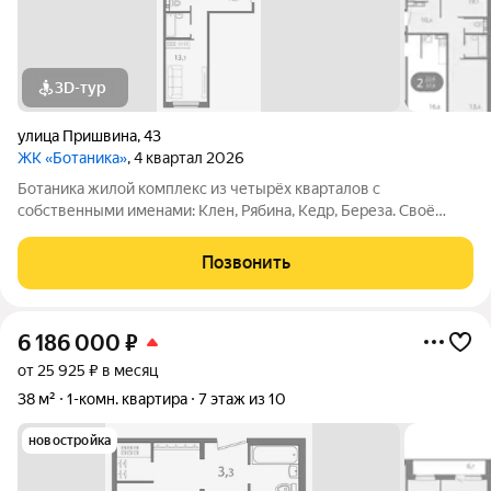
3D-тур
улица Пришвина
,
43
ЖК «Ботаника»
, 4 квартал 2026
Ботаника жилой комплекс из четырёх кварталов с
собственными именами: Клен, Рябина, Кедр, Береза. Своё
название Ботаника получила благодаря отличным экологии и
розе ветров, природному ландшафту вокруг территории
Позвонить
проекта и качественному озеленению
6 186 000
₽
от 25 925 ₽ в месяц
38 м²
1-комн. квартира
7 этаж из 10
новостройка