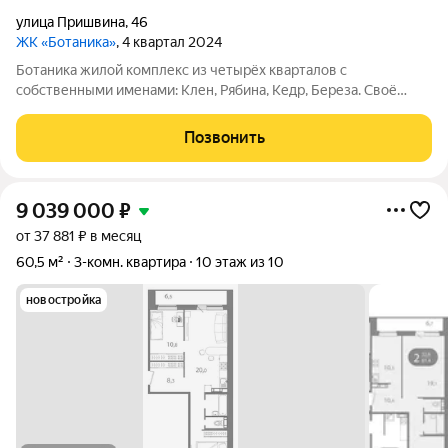
улица Пришвина
,
46
ЖК «Ботаника»
, 4 квартал 2024
Ботаника жилой комплекс из четырёх кварталов с
собственными именами: Клен, Рябина, Кедр, Береза. Своё
название Ботаника получила благодаря отличным экологии и
розе ветров, природному ландшафту вокруг территории
Позвонить
проекта и качественному озеленению
9 039 000
₽
от 37 881 ₽ в месяц
60,5 м²
3-комн. квартира
10 этаж из 10
новостройка