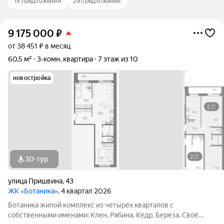
15 предложений
29 предложений
9 175 000
₽
от 38 451 ₽ в месяц
60,5 м²
3-комн. квартира
7 этаж из 10
новостройка
3D-тур
улица Пришвина
,
43
ЖК «Ботаника»
, 4 квартал 2026
Ботаника жилой комплекс из четырёх кварталов с
собственными именами: Клен, Рябина, Кедр, Береза. Своё