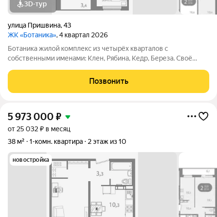
3D-тур
улица Пришвина
,
43
ЖК «Ботаника»
, 4 квартал 2026
Ботаника жилой комплекс из четырёх кварталов с
собственными именами: Клен, Рябина, Кедр, Береза. Своё
название Ботаника получила благодаря отличным экологии и
розе ветров, природному ландшафту вокруг территории
Позвонить
проекта и качественному озеленению
5 973 000
₽
от 25 032 ₽ в месяц
38 м²
1-комн. квартира
2 этаж из 10
новостройка