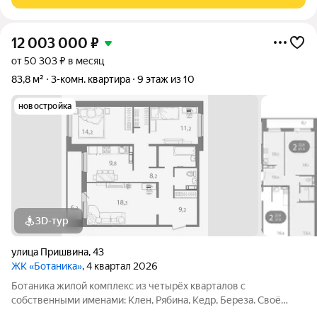
проекта и качественному озеленению
12 003 000
₽
от 50 303 ₽ в месяц
83,8 м²
3-комн. квартира
9 этаж из 10
новостройка
3D-тур
улица Пришвина
,
43
ЖК «Ботаника»
, 4 квартал 2026
Ботаника жилой комплекс из четырёх кварталов с
собственными именами: Клен, Рябина, Кедр, Береза. Своё
название Ботаника получила благодаря отличным экологии и