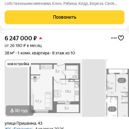
собственными именами: Клен, Рябина, Кедр, Береза. Своё
название Ботаника получила благодаря отличным экологии и
розе ветров, природному ландшафту вокруг территории
Позвонить
проекта и качественному озеленению
6 247 000
₽
от 26 180 ₽ в месяц
38 м²
1-комн. квартира
8 этаж из 10
новостройка
3D-тур
улица Пришвина
,
43