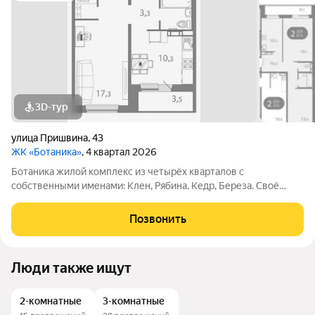
3D-тур
улица Пришвина
,
43
ЖК «Ботаника»
, 4 квартал 2026
Ботаника жилой комплекс из четырёх кварталов с
собственными именами: Клен, Рябина, Кедр, Береза. Своё
название Ботаника получила благодаря отличным экологии и
розе ветров, природному ландшафту вокруг территории
Позвонить
проекта и качественному озеленению
Люди также ищут
2-комнатные
3-комнатные