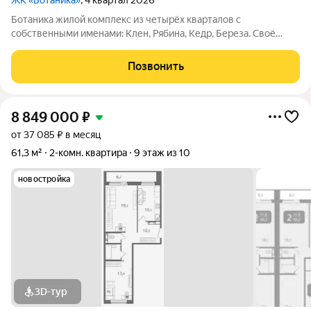
ЖК «Ботаника»
, 4 квартал 2026
Ботаника жилой комплекс из четырёх кварталов с
собственными именами: Клен, Рябина, Кедр, Береза. Своё
название Ботаника получила благодаря отличным экологии и
розе ветров, природному ландшафту вокруг территории
Позвонить
проекта и качественному озеленению
8 849 000
₽
от 37 085 ₽ в месяц
61,3 м²
2-комн. квартира
9 этаж из 10
новостройка
3D-тур