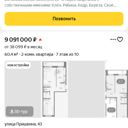
собственными именами: Клен, Рябина, Кедр, Береза. Своё
название Ботаника получила благодаря отличным экологии и
розе ветров, природному ландшафту вокруг территории
Позвонить
проекта и качественному озеленению
9 091 000
₽
от 38 099 ₽ в месяц
60,4 м²
2-комн. квартира
7 этаж из 10
новостройка
3D-тур
улица Пришвина
,
43