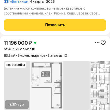
ЖК «Ботаника»
, 4 квартал 2026
Ботаника жилой комплекс из четырёх кварталов с
собственными именами: Клен, Рябина, Кедр, Береза. Своё
название Ботаника получила благодаря отличным экологии и
розе ветров, природному ландшафту вокруг территории
Позвонить
проекта и качественному озеленению
11 196 000
₽
от 46 921 ₽ в месяц
83,3 м²
3-комн. квартира
3 этаж из 10
новостройка
3D-тур