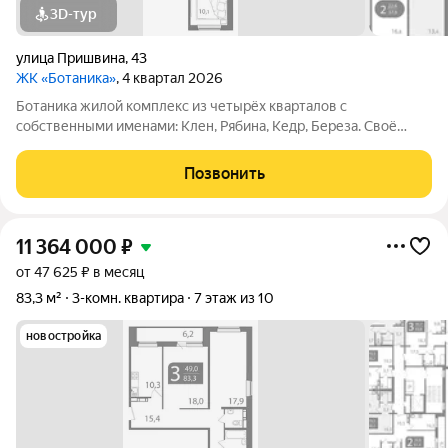
3D-тур
улица Пришвина
,
43
ЖК «Ботаника»
, 4 квартал 2026
Ботаника жилой комплекс из четырёх кварталов с
собственными именами: Клен, Рябина, Кедр, Береза. Своё
название Ботаника получила благодаря отличным экологии и
розе ветров, природному ландшафту вокруг территории
Позвонить
проекта и качественному озеленению
11 364 000
₽
от 47 625 ₽ в месяц
83,3 м²
3-комн. квартира
7 этаж из 10
новостройка