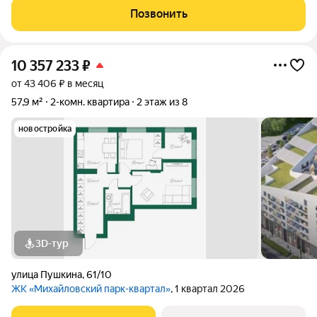
радиаторы, стояки и коммуникации; выключатели и розетки
Позвонить
перенесены на эргономичный уровень.
10 357 233
₽
от 43 406 ₽ в месяц
57,9 м²
2-комн. квартира
2 этаж из 8
новостройка
3D-тур
улица Пушкина
,
61/10
ЖК «Михайловский парк-квартал»
, 1 квартал 2026