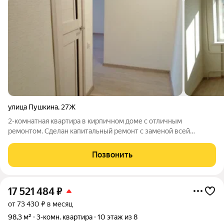
улица Пушкина
,
27Ж
2-комнатная квартира в кирпичном доме с отличным
ремонтом. Сделан капитальный ремонт с заменой всей
электропроводки и сантехники. Установлены новые
металлическая дверь и окна ПВХ. Полы прочный линолеум на
Позвонить
бетонной стяжке. Кухня укомплектована
17 521 484
₽
от 73 430 ₽ в месяц
98,3 м²
3-комн. квартира
10 этаж из 8