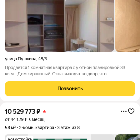
улица Пушкина
,
48/5
Продаётся 1 комнатная квартира с уютной планировкой 33
кв.м. . Дом кирпичный. Окна выходят во двор, что
обеспечивает тишину и спокойствие. Квартира теплая,
санузел совмещенный в кафеле. В санузел имеется
Позвонить
стиральная машина. На кухне установлена
10 529 773
₽
от 44 129 ₽ в месяц
58 м²
2-комн. квартира
3 этаж из 8
новостройка