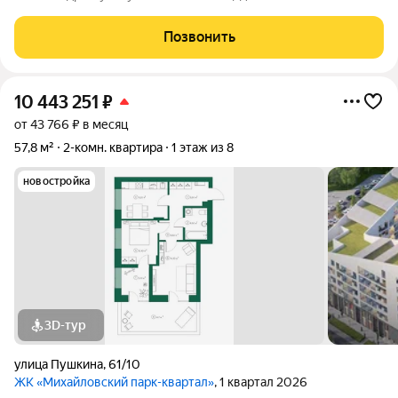
формат жилья для тех, кто ценит пространство, комфорт и
приватность. Планировка продумана для жизни семьи: 5
Позвонить
изолированных комнат
10 443 251
₽
от 43 766 ₽ в месяц
57,8 м²
2-комн. квартира
1 этаж из 8
новостройка
3D-тур
улица Пушкина
,
61/10
ЖК «Михайловский парк-квартал»
, 1 квартал 2026