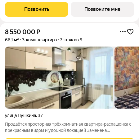
Позвонить
Позвоните мне
8 550 000
₽
66,1 м²
3-комн. квартира
7 этаж из 9
улица Пушкина
,
37
Продаётся просторная трёхкомнатная квартира-распашонка с
прекрасным видом и удобной локацией Заменена
электропроводка, выровнены стены и полы, обновлены