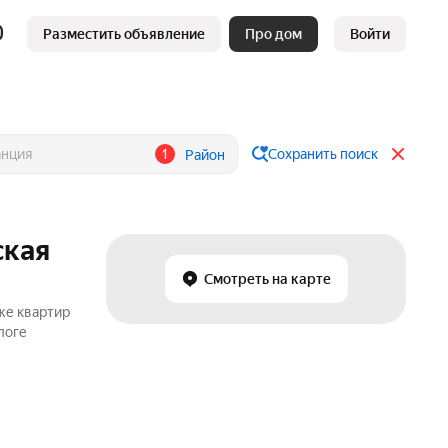
Разместить объявление
Про дом
Войти
1
Сохранить поиск
Район
ская
Смотреть на карте
же квартир
логе