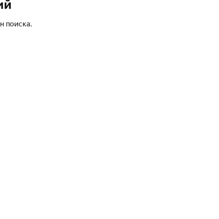
ий
н поиска.