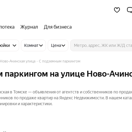
потека
Журнал
Для бизнеса
ройки
Комнат
Цена
Ново-Ачинская улица
С подземным паркингом
м паркингом на улице Ново-Ачин
ская в Томске — объявления от агентств и собственников по прода
нников по продаже квартир на Яндекс Недвижимости. В нашем ката
нировки и характеристики.