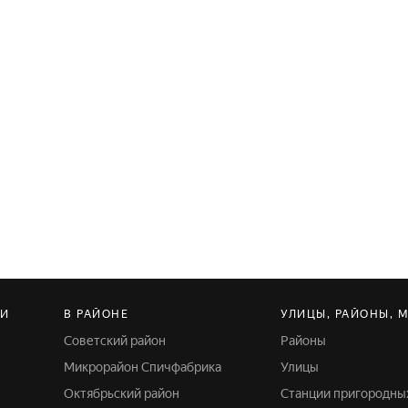
КИ
В РАЙОНЕ
УЛИЦЫ, РАЙОНЫ, 
Советский район
Районы
Микрорайон Спичфабрика
Улицы
Октябрьский район
Станции пригородны