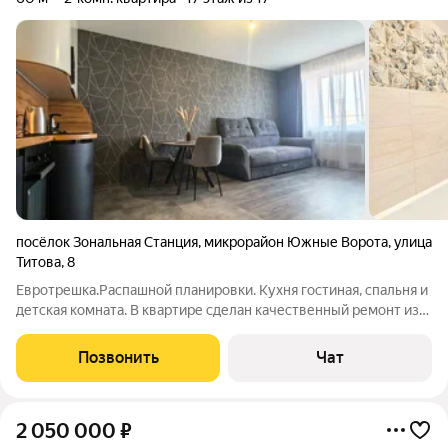
посёлок Зональная Станция
,
микрорайон Южные Ворота
,
улица
Титова
,
8
Евротрешка.Распашной планировки. Кухня гостиная, спальня и
детская комната. В квартире сделан качественный ремонт из
дорогих материалов, так как делали для себя. Новая
электропроводка. Кухонный гарнитур с техникой, бойлер,
Позвонить
Чат
мебель в детской комнате,
2 050 000
₽