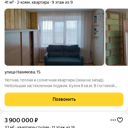
41 м²
2-комн. квартира
9 этаж из 9
улица Нахимова
,
15
Уютная, теплая и солнечная квартира (окна на запад).
Небольшая застекленная лоджия. Кухня 8 кв.м. В гостиной
шкаф-купе. На кухне на полу кафельная плитка. Просторный
санузел с хорошим ремонтом. В квартире остается мебель и
Позвонить
бытовая техника. Отличный
3 900 000
₽
32 м²
квартира-студия
11 этаж из 15