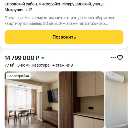
Кировский район
,
микрорайон Мокрушинский
,
улица
Мокрушина
,
12
Предлагаем вашему вниманию отличную малогабаритную
квартиру площадью 20 кв.м. 3-м этаже пятиэтажного
кирпичного дома. По документам квартира. Это прекрасный
вариант для тех, кому важен комфорт и удобство, и кто ценит
Позвонить
сочетание цена-качество. Новый
14 799 000
₽
77 м²
3-комн. квартира
4 этаж из 9
новостройка