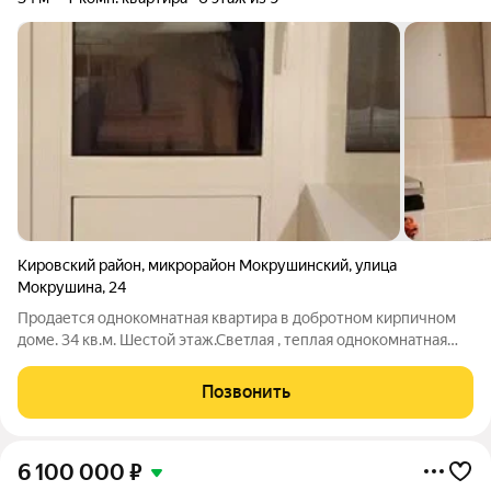
Кировский район
,
микрорайон Мокрушинский
,
улица
Мокрушина
,
24
Продается однокомнатная квартира в добротном кирпичном
доме. 34 кв.м. Шестой этаж.Светлая , теплая однокомнатная
квартира с мебелью и косметическим ремонтом, большой
балкон с выходом из комнаты и из кухни. Рядом магазины ,
Позвонить
остановка, школа и детский
6 100 000
₽