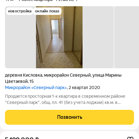
новостройка
онлайн показ
деревня Кисловка
,
микрорайон Северный
,
улица Марины
Цветаевой
,
15
Микрорайон «Северный парк»
, 2 квартал 2020
Продается просторная 1-к квартира в современном районе
"Северный парк", общ. пл. 41 (без учета лоджии) кв.м. в
кирпичном доме 2020 г.п., 1-й этаж - высокий. В квартире
сделан современный ремонт, с применение качественных
Позвонить
материалов. При желании,