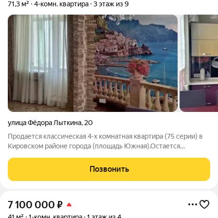
71,3 м²
4-комн. квартира
3 этаж из 9
улица Фёдора Лыткина
,
20
Продается классическая 4-х комнатная квартира (75 серии) в
Кировском районе города (площадь Южная).Остается
кухонный гарнитур с бытовой техникой, мебель в детской
комнате, спальный гарнитур, мебель в прихожей. Рядом
Позвонить
стадион и лес (в 50 метрах от
7 100 000
₽
41 м²
1-комн. квартира
1 этаж из 4