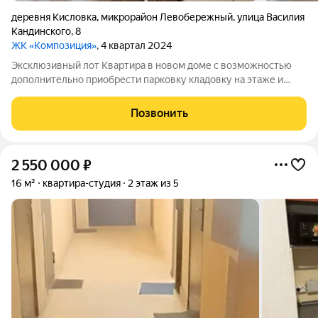
деревня Кисловка
,
микрорайон Левобережный
,
улица Василия
Кандинского
,
8
ЖК «Композиция»
, 4 квартал 2024
Эксклюзивный лот Квартира в новом доме с возможностью
дополнительно приобрести парковку кладовку на этаже и
кладовку на парковке комплектом или по отдельности Продаю
просторную квартиру комфорт-класса, которая была
Позвонить
приобретена семьей для личной
2 550 000
₽
16 м²
квартира-студия
2 этаж из 5