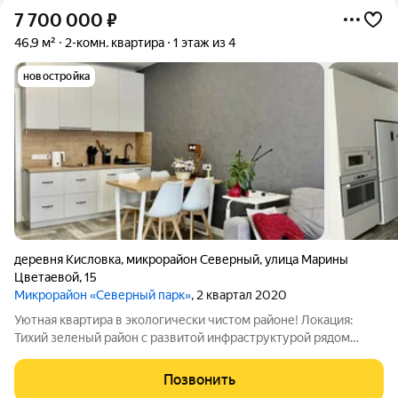
7 700 000
₽
46,9 м²
2-комн. квартира
1 этаж из 4
новостройка
деревня Кисловка
,
микрорайон Северный
,
улица Марины
Цветаевой
,
15
Микрорайон «Северный парк»
, 2 квартал 2020
Уютная квартира в экологически чистом районе! Локация:
Тихий зеленый район с развитой инфраструктурой рядом
школы, детские сады, магазины и остановки транспорта.
Идеально подойдет семьям с детьми или тем, кто ценит
Позвонить
природу. Квартира: Первый этаж