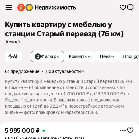
Купить квартиру с мебелью у
станции Старый переезд (76 км)
Томск
AI
Фильтры
Комнаты
Цена
Площа
2
61 предложение
•
по актуальности
Купить квартиру с мебелью у станции Старый переезд (76 км)
в Томске — 61 объявление от агентств и собственников по
продаже квартир по цене от 1 700 000 ₽ до 14 799 000 ₽ на
Яндекс Недвижимости. В нашем каталоге предложения
площадью от 12 м² до 92,2 м² в новостройках и вторичном
жилье — фото, планировки и характеристики.
5 995 000
₽
66,1 м²
3-комн. квартира
1 этаж из 10