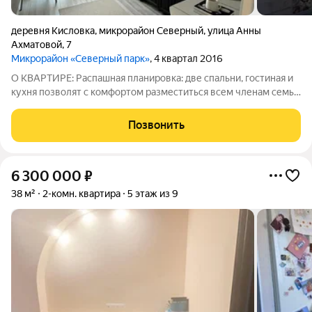
деревня Кисловка
,
микрорайон Северный
,
улица Анны
Ахматовой
,
7
Микрорайон «Северный парк»
, 4 квартал 2016
О КВАРТИРЕ: Распашная планировка: две спальни, гостиная и
кухня позволят с комфортом разместиться всем членам семьи
и принять гостей Возможность переделать в евро 4-х
комнатную 2 раздельных сан.узла Большая гардеробная и
Позвонить
большой шкаф купе В
6 300 000
₽
38 м²
2-комн. квартира
5 этаж из 9