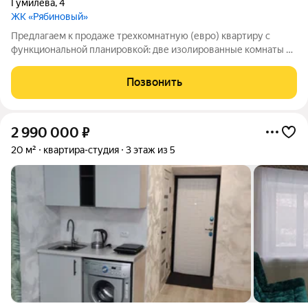
Гумилёва
,
4
ЖК «Рябиновый»
Предлагаем к продаже трехкомнатную (евро) квартиру с
функциональной планировкой: две изолированные комнаты и
кухня-гостиная. ЖК Рябиновый часть нового современного
микрорайона на левом берегу Томи, в 5 минутах от Лагерного
Позвонить
сада. Дом комфорт-класса,
2 990 000
₽
20 м²
квартира-студия
3 этаж из 5