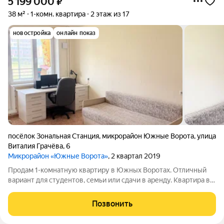
5 199 000
₽
38 м²
1-комн. квартира
2 этаж из 17
новостройка
онлайн показ
посёлок Зональная Станция
,
микрорайон Южные Ворота
,
улица
Виталия Грачёва
,
6
Микрорайон «Южные Ворота»
, 2 квартал 2019
Продам 1-комнатную квартиру в Южных Воротах. Отличный
вариант для студентов, семьи или сдачи в аренду. Квартира в
отличном состоянии. В квартире остается кухонный гарнитур,
готовая гардеробная в коридоре, шкаф-купе в комнате. В
Позвонить
ванной кафель. Рядом с