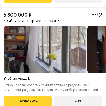
6,4 кв.м. Квартира
5 800 000
₽
49 м²
2-комн. квартира
1 этаж из 9
Учебная улица
,
1/1
Отличная планировка 2 комн. квартиры с раздельными
комнатами, раздельным санузлом, с кухней, расположенной
между комнатами! Комнаты большие, одно окно пластиковое.
Большая лоджия застекленная. Квартира светлая, опрятная.
Позвонить
Чат
Район тихий, в 10 минутах