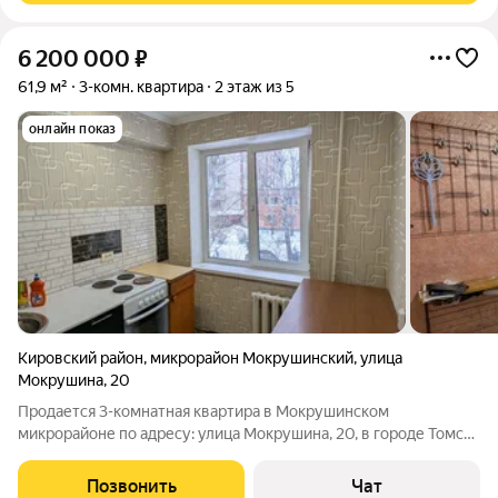
6 200 000
₽
61,9 м²
3-комн. квартира
2 этаж из 5
онлайн показ
Кировский район
,
микрорайон Мокрушинский
,
улица
Мокрушина
,
20
Продается 3-комнатная квартира в Мокрушинском
микрорайоне по адресу: улица Мокрушина, 20, в городе Томск.
Общая площадь квартиры составляет 61.9 кв. м, из которых
44.9 кв. м жилая. Кухня площадью 5.5 кв. м. коридор площадью
Позвонить
Чат