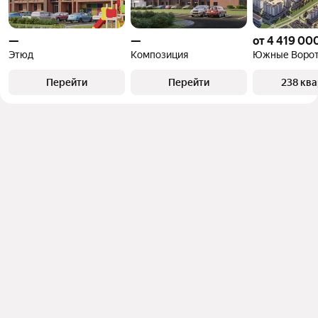
—
—
от 4 419 00
Этюд
Композиция
Южные Воро
Перейти
Перейти
238 кв