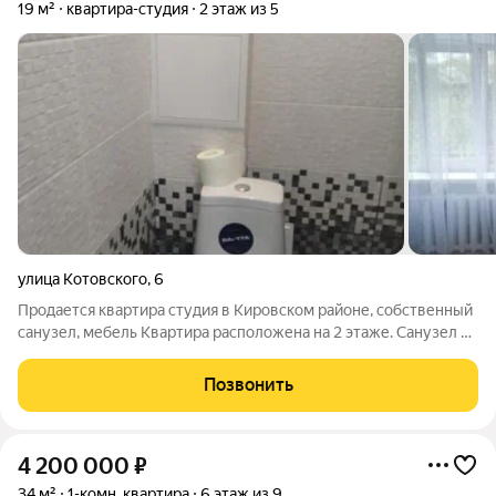
19 м²
квартира-студия
2 этаж из 5
улица Котовского
,
6
Продается квартира студия в Кировском районе, собственный
санузел, мебель Квартира расположена на 2 этаже. Санузел в
квартире. Агенства прошу не беспокоить Сделан свежий
ремонт. Натяжной потолок. Электрика и сантехника поменяна
Позвонить
4 200 000
₽
34 м²
1-комн. квартира
6 этаж из 9