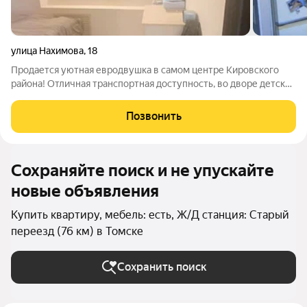
улица Нахимова
,
18
Продается уютная евродвушка в самом центре Кировского
района! Отличная транспортная доступность, во дворе детский
сад, в шаговой доступности учебные корпусы разных
университетов. В 5 минутах ходьбы Лагерный сад, дворец
Позвонить
спорта, буревестник. Будущим
Сохраняйте поиск и не упускайте
новые объявления
Купить квартиру, мебель: есть, Ж/Д станция: Старый
переезд (76 км) в Томске
Сохранить поиск