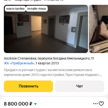
новостройка
онлайн показ
посёлок Степановка
,
переулок Богдана Хмельницкого
,
11
ЖК «Прибрежный»
, 1 квартал 2013
Продается уютная студия с косметическим ремонтом в
кирпичном доме 2013 года постройки. Просторная лоджия с
видом на городскую панораму создает атмосферу уюта и
комфорта. В квартире установлены шкафы и холодильник, что
Позвонить
Чат
обеспечивает удобство
8 800 000
₽