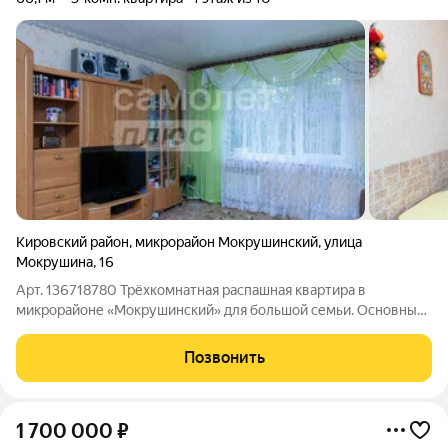
Кировский район
,
микрорайон Мокрушинский
,
улица
Мокрушина
,
16
Арт. 136718780 Трёхкомнатная распашная квартира в
микрорайоне «Мокрушинский» для большой семьи. Основные
характеристикиОбщая площадь: 66,1 кв. м. Жилая площадь: 37
кв. м. Площадь кухни: 9,3 кв. м. этаж 1 О домеТип: панельный.
Позвонить
Год постройки: 1990.
1 700 000
₽