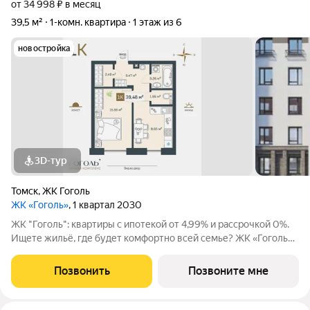
от 34 998 ₽ в месяц
39,5 м²
1-комн. квартира
1 этаж из 6
новостройка
3D-тур
Томск
,
ЖК Гоголь
ЖК «Гоголь»
, 1 квартал 2030
ЖК "Гоголь": квартиры с ипотекой от 4,99% и рассрочкой 0%.
Ищете жильё, где будет комфортно всей семье? ЖК «Гоголь»
в Томске продуманный комплекс с акцентом на безопасность и
удобство. Представьте утро: ребёнок идёт в школу 5 минут
Позвонить
Позвоните мне
пешком, вы пьёте