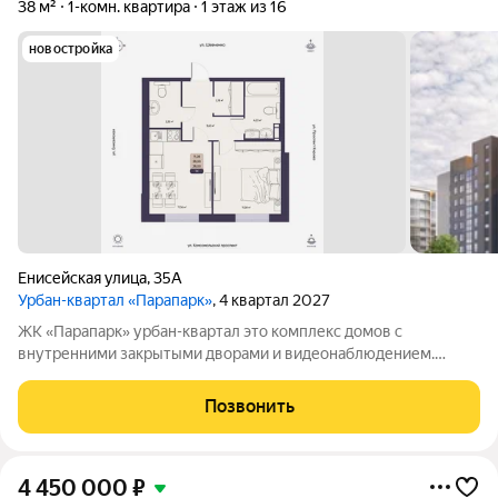
38 м²
1-комн. квартира
1 этаж из 16
новостройка
Енисейская улица
,
35А
Урбан-квартал «Парапарк»
, 4 квартал 2027
ЖК «Парапарк» урбан-квартал это комплекс домов с
внутренними закрытыми дворами и видеонаблюдением.
Расположен в центральной части Томска, на ул. Енисейская в
шаговой доступности от ключевых городских объектов и
Позвонить
образовательных учреждений. В
4 450 000
₽