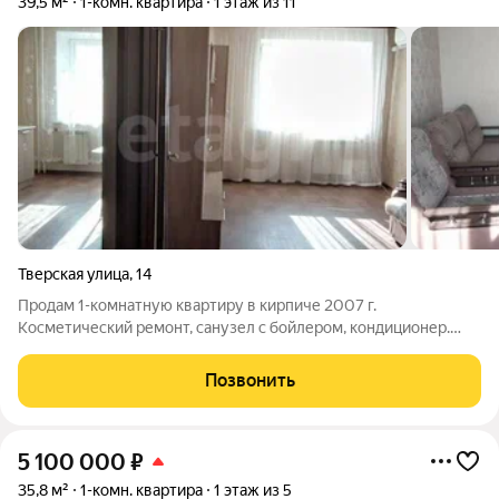
39,5 м²
1-комн. квартира
1 этаж из 11
Тверская улица
,
14
Продам 1-комнатную квартиру в кирпиче 2007 г.
Косметический ремонт, санузел с бойлером, кондиционер.
Фактический 2-й этаж (под 1-м парковка), поэтому в квартире
очень тихо и тепло. Редкая находка собственная гардеробная.
Позвонить
Остаётся вся мебель и
5 100 000
₽
35,8 м²
1-комн. квартира
1 этаж из 5