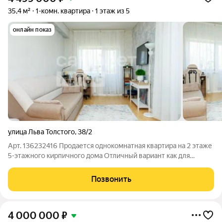
35,4 м²
1-комн. квартира
1 этаж из 5
онлайн показ
улица Льва Толстого
,
38/2
Арт. 136232416 Продается однокомнатная квартира на 2 этаже
5-этажного кирпичного дома Отличный вариант как для
собственного проживания, так и для инвестиций! В квартире
качественный ремонт: выполнена стяжка пола (в спальне
Позвонить
уложен ламинат, на кухне
4 000 000
₽