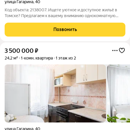
улица Гагарина
,
40
Код объекта: 2138007. Ищете уютное и доступное жильё в
Томске? Предлагаем к вашему вниманию однокомнатную
квартиру в историческом центре города. Это идеальный
выбор для тех, кто ценит комфорт и удобство. Квартира
Позвонить
расположена в одном из самых
3 500 000
₽
24,2 м²
1-комн. квартира
1 этаж из 2
улица Гагарина
,
40