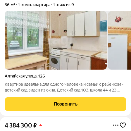
36 м²
1-комн. квартира
1 этаж из 9
Алтайская улица
,
126
Квартира идеальна для одного человека и семьи с ребенком -
детский сад виден из окна. Детский сад 103, школа 44 и 23,
Гимназия Пеленг, детская и взрослая поликлиники и многое
другое -все под рукой. Остановки рядом с домом. Большим
Позвонить
спросом будет
4 384 300
₽