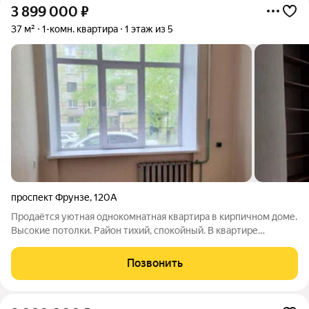
3 899 000
₽
37 м²
1-комн. квартира
1 этаж из 5
проспект Фрунзе
,
120А
Продаётся уютная однокомнатная квартира в кирпичном доме.
Высокие потолки. Район тихий, спокойный. В квартире
совмещённый санузел с современной душевой кабиной. Окна
выходят на тихий двор, где расположена детская площадка,
Позвонить
что особенно удобно для