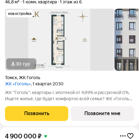
46,8 м²
1-комн. квартира
1 этаж из 6
новостройка
3D-тур
Томск
,
ЖК Гоголь
ЖК «Гоголь»
, 1 квартал 2030
ЖК "Гоголь": квартиры с ипотекой от 4,99% и рассрочкой 0%.
Ищете жильё, где будет комфортно всей семье? ЖК «Гоголь»
в Томске продуманный комплекс с акцентом на безопасность и
удобство. Представьте утро: ребёнок идёт в школу 5 минут
Позвонить
Позвоните мне
пешком, вы пьёте
4 900 000
₽