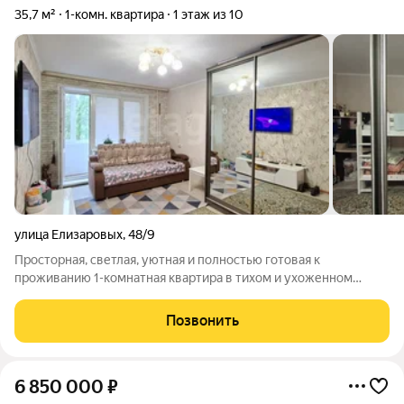
35,7 м²
1-комн. квартира
1 этаж из 10
улица Елизаровых
,
48/9
Просторная, светлая, уютная и полностью готовая к
проживанию 1-комнатная квартира в тихом и ухоженном
районе. Просторная комната 18кв.м. с выходом на
застекленный балкон; кухня 7,2 м; санузел в кафеле;
Позвонить
встроенная мебель остается в квартире Окна
6 850 000
₽