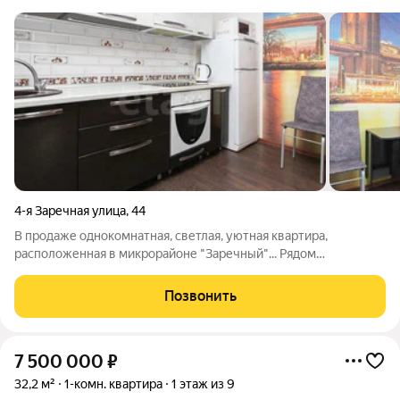
4-я Заречная улица
,
44
В продаже однокомнатная, светлая, уютная квартира,
расположенная в микрорайоне "Заречный"... Рядом
расположены: детский сад №134, гипермаркет "Metro",
супермаркет "Мария-Ра", храм святой Анны, Спокойный,
Позвонить
чистый новый район. Во дворе парковка,
7 500 000
₽
32,2 м²
1-комн. квартира
1 этаж из 9