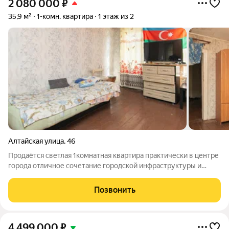
2 080 000
₽
35,9 м²
1-комн. квартира
1 этаж из 2
Алтайская улица
,
46
Продаётся светлая 1комнатная квартира практически в центре
города отличное сочетание городской инфраструктуры и
уюта. Первый этаж деревянного дома, центральные
водоснабжение и канализация, заменены радиаторы и трубы,
Позвонить
центральное отопление. У
4 499 000
₽