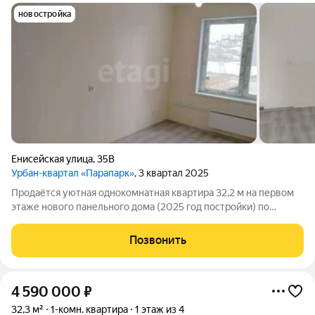
новостройка
Енисейская улица
,
35В
Урбан-квартал «Парапарк»
, 3 квартал 2025
Продаётся уютная однокомнатная квартира 32,2 м на первом
этаже нового панельного дома (2025 год постройки) по
адресу: Томск, улица Енисейская, 35в, район Парапарк. Внутри
выполнен косметический ремонт: натяжные потолки,
Позвонить
окрашенные стены, линолеум и
4 590 000
₽
32,3 м²
1-комн. квартира
1 этаж из 4