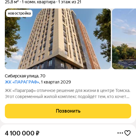
25,8 м²
1-комн. квартира
1 этаж из 21
новостройка
Сибирская улица
,
70
ЖК «ПАРАГРАФ»
, 1 квартал 2029
ЖК «Параграф» отличное решение для жизни в центре Томска.
Этот современный жилой комплекс подойдёт тем, кто хочет
сэкономить время, ценит комфорт и предпочитает
взвешенные решения. Расположение одно из главных
Позвонить
преимуществ: рядом находятся места
4 100 000
₽