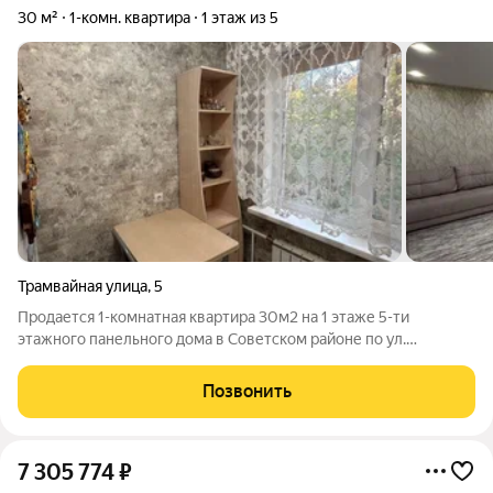
30 м²
1-комн. квартира
1 этаж из 5
Трамвайная улица
,
5
Продается 1-комнатная квартира 30м2 на 1 этаже 5-ти
этажного панельного дома в Советском районе по ул.
Трмвайная,д. 5 (Конец Фрунзе). Или обменяю на 2-х комнатную
с нашей доплатой. Квартира в хорошем состоянии. Окна
Позвонить
пластик, санузел совмещен, в
7 305 774
₽