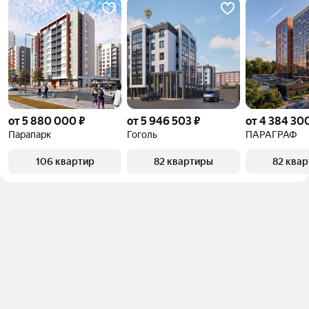
от 5 880 000 ₽
от 5 946 503 ₽
от 4 384 30
Парапарк
Гоголь
ПАРАГРАФ
106 квартир
82 квартиры
82 ква