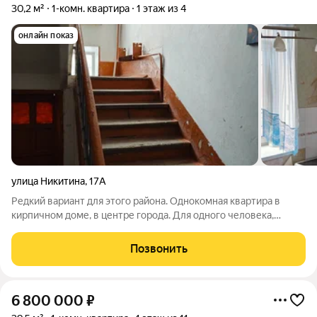
30,2 м²
1-комн. квартира
1 этаж из 4
онлайн показ
улица Никитина
,
17А
Редкий вариант для этого района. Однокомная квартира в
кирпичном доме, в центре города. Для одного человека,
студента или молодой семьи. Отличный вариант как для
личного проживания, так и для инвестиций. Рядом вся
Позвонить
необходимая инфраструктура центра:
6 800 000
₽