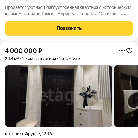
Продаётся уютная, благоустроенная квартира с историческим
шармом в сердце Томска! Адрес: ул. Гагарина, 40 тихий, но
оживлённый центр города. О квартире: Этот тёплый и светлый
уголок расположен на первом этаже старинного
Позвонить
двухэтажного дома, который
4 000 000
₽
24,4 м²
1-комн. квартира
1 этаж из 5
проспект Фрунзе
,
120А