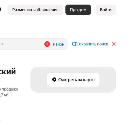
Разместить объявление
Про дом
Войти
1
Сохранить поиск
Район
ский
Смотреть на карте
о продаже
7 м² в