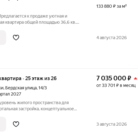
133 880 ₽ за м²
Предлагается к продаже уютная и
ая квартира общей площадью 36,6 кв.
е идеальный натяжной
еум. Санузел совмещённый, качественно
4 августа 2026
7 035 000
₽
 квартира · 25 этаж из 26
от 33 701 ₽ в месяц
ки
,
Бердская улица
,
14/3
вартал 2027
ртальная застройка, концептуальное
енность сервисами для комфорта
щества комплекса: Собственный парк с
3 августа 2026