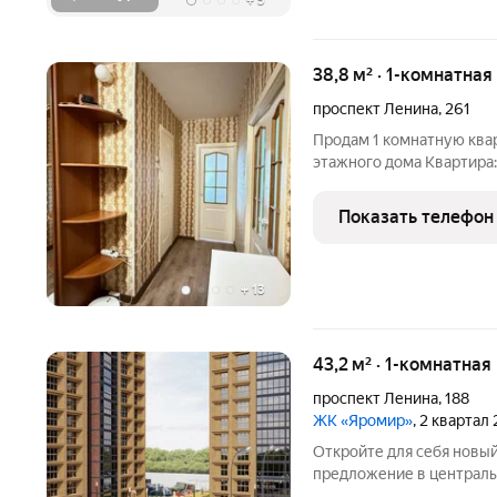
+
5
38,8 м² · 1-комнатная
проспект Ленина
,
261
Продам 1 комнатную ква
этажного дома Квартира:
(без учета лоджии), про
вместительная гардероб
Показать телефон
чистый подъeзд,
+
13
43,2 м² · 1-комнатная
проспект Ленина
,
188
ЖК «Яромир»
, 2 квартал
Откройте для себя новый жи
предложение в центральной ча
чем просто жильё: здесь