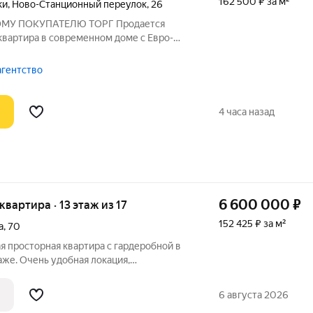
162 500 ₽ за м²
ки
,
Ново-Станционный переулок
,
26
НОМУ ПОКУПАТЕЛЮ ТОРГ Продается
квартира в современном доме с Евро-
ром! О квартире: Светлая и уютная
 ждет своего хозяина. Вас ждет
агентство
ие
4 часа назад
6 600 000
₽
 квартира · 13 этаж из 17
152 425 ₽ за м²
а
,
70
 просторная квартира с гардеробной в
аже. Очень удобная локация,
все магазины в шаговой доступности.
нта в свое время. Востребованный район
6 августа 2026