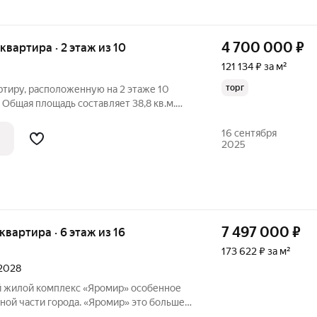
4 700 000
₽
 квартира · 2 этаж из 10
121 134 ₽ за м²
торг
ртиру, расположенную на 2 этаже 10
 Общая площадь составляет 38,8 кв.м.
сторная гостиная, большая лоджия и
ная ждут вас здесь. Дом: уxoженный
16 сентября
2025
7 497 000
₽
 квартира · 6 этаж из 16
173 622 ₽ за м²
 2028
лой комплекс «Яромир» особенное
сти города. «Яромир» это больше,
 можно создать уютное семейное гнёздо,