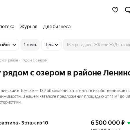
потека
Журнал
Для бизнеса
ройки
1 комн.
Цена
ский район
Рядом с озером
 рядом с озером в районе Ленин
нинский в Томске — 132 объявления от агентств и собственников п
вижимости. В нашем каталоге предложения площадью от 11 м² до 88,
ктеристики.
6 500 000
₽
квартира · 3 этаж из 10