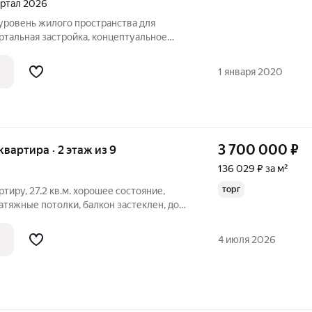
вартал 2026
ртальная застройка, концептуальное
енность сервисами для комфорта
щества комплекса: Собственный парк с
1 января 2020
3 700 000
₽
 квартира · 2 этаж из 9
136 029 ₽ за м²
торг
тиру, 27.2 кв.м. хорошее состояние,
тяжные потолки, балкон застеклен, дом
оговоренности
4 июля 2026