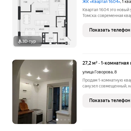
ЖК «Квартал 1604»
, 1 к
Квартал 1604 это новый уровень жилого пространства для
Томска: современная ква
благоустройство, насыщ
каждого жителя. Преиму
Показать телефон
уникальным
3D-тур
+
4
27,2 м² · 1-комнатная
улица Говорова
,
8
Продам 1-комнатную квар
санузел совмещенный, на
кирпичный, мебель по д
Показать телефон