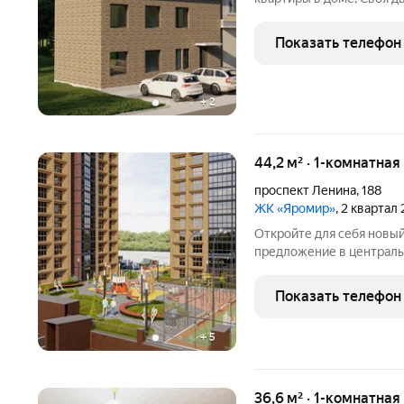
посадить цветы и жарит
Асфальтированная стоян
Показать телефон
заднем дворе дома) Вход
+
2
44,2 м² · 1-комнатная
проспект Ленина
,
188
ЖК «Яромир»
, 2 квартал
Откройте для себя новый жи
предложение в центральной ча
чем просто жильё: здесь
которое со временем ст
Показать телефон
перейдёт
+
5
36,6 м² · 1-комнатная