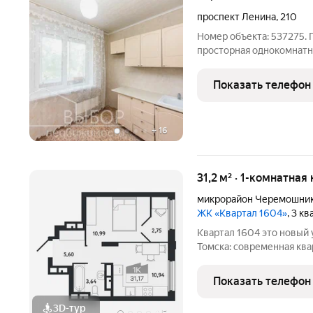
проспект Ленина
,
210
Номер объекта: 537275. 
просторная однокомнатн
Квартира готова к проживанию, в зал
потолок, на полу линол
Показать телефон
отделан кафелем. Дом
+
16
31,2 м² · 1-комнатная
микрорайон Черемошни
ЖК «Квартал 1604»
, 3 к
Квартал 1604 это новый уровень жилого пространства для
Томска: современная ква
благоустройство, насыщ
каждого жителя. Преиму
Показать телефон
уникальным
3D-тур