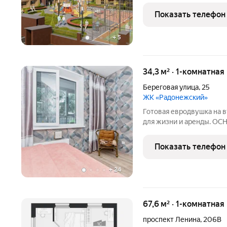
которое со временем ст
Показать телефон
перейдёт
+
5
34,3 м² · 1-комнатная
Береговая улица
,
25
ЖК «Радонежский»
Готовая евродвушка на второ
для жизни и аренды. ОСНОВНЫЕ ХАРАКТЕРИСТИКИ Формат:
евродвушка просторная кухня-гостиная + изолированная спальня.
Этаж: второй удобный, комфортный для всех возрастов. Есть
Показать телефон
лифт.
+
24
67,6 м² · 1-комнатна
проспект Ленина
,
206В