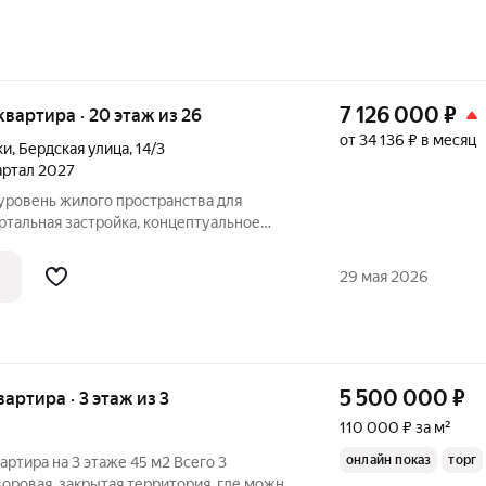
7 126 000
₽
 квартира · 20 этаж из 26
от 34 136 ₽ в месяц
ки
,
Бердская улица
,
14/3
вартал 2027
ртальная застройка, концептуальное
енность сервисами для комфорта
щества комплекса: Собственный парк с
29 мая 2026
5 500 000
₽
вартира · 3 этаж из 3
110 000 ₽ за м²
онлайн показ
торг
артира на 3 этаже 45 м2 Всего 3
воровая, закрытая территория, где можно