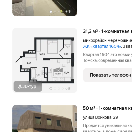
+
9
31,3 м² · 1-комнатная
микрорайон Черемошни
ЖК «Квартал 1604»
, 3 к
Квартал 1604 это новый уровень жилого пространства для
Томска: современная ква
благоустройство, насыщ
каждого жителя. Преиму
Показать телефон
уникальным
3D-тур
+
5
50 м² · 1-комнатная к
улица Войкова
,
29
Продается уникальная кв
квартиры в доме, Своя д