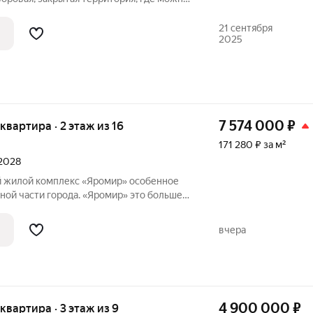
ь шашлык. Преимущества:
ка перед домом Отдельная парковка (на
21 сентября
2025
 с
7 574 000
₽
 квартира · 2 этаж из 16
171 280 ₽ за м²
 2028
лой комплекс «Яромир» особенное
сти города. «Яромир» это больше,
 можно создать уютное семейное гнёздо,
анет настоящей семейной реликвией и
вчера
4 900 000
₽
 квартира · 3 этаж из 9