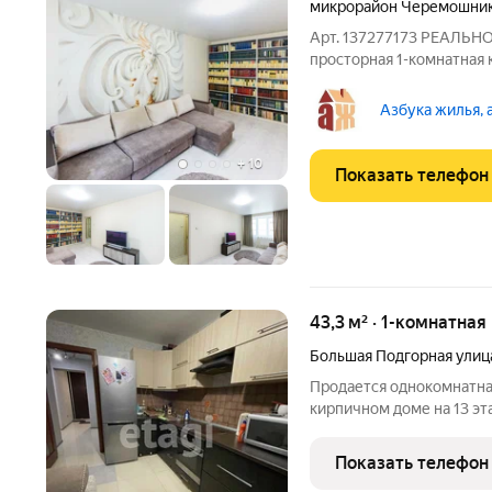
микрорайон Черемошни
Арт. 137277173 РЕАЛЬ
просторная 1-комнатная 
ремонтом и закрытым дво
квартира с евроремонтом
Азбука жилья, 
продуманное зонирован
+
10
Показать телефон
43,3 м² · 1-комнатная
Большая Подгорная улиц
Продается однокомнатная
кирпичном доме на 13 эт
транспортная развязка, 
Приобреталась для студе
Показать телефон
для сдачи в