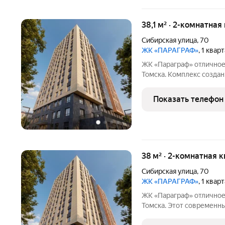
38,1 м² · 2-комнатная
Сибирская улица
,
70
ЖК «ПАРАГРАФ»
, 1 квар
ЖК «Параграф» отличное решение для жизни в самом сердце
Томска. Комплекс создан
времени и взвешенные р
быть в гуще городской жизни: рядом ме
Показать телефон
зелёные зоны и
38 м² · 2-комнатная 
Сибирская улица
,
70
ЖК «ПАРАГРАФ»
, 1 квар
ЖК «Параграф» отличное решение для жизни в самом сердце
Томска. Этот современн
которые хотят экономит