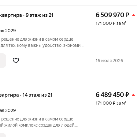
6 509 970
₽
 квартира · 9 этаж из 21
171 000 ₽ за м²
тал 2029
 для тех, кому важны удобство, экономия
ешения. Расположение позволит вам
ста работы и учёбы,
16 июля 2026
6 489 450
₽
квартира · 14 этаж из 21
171 000 ₽ за м²
тал 2029
ый жилой комплекс создан для людей,
ь время, наслаждаться комфортом и