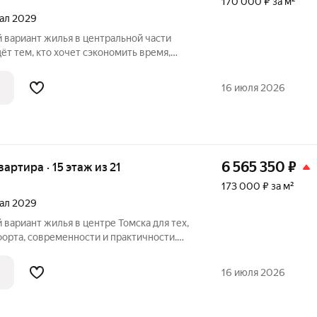
170 000 ₽ за м²
тал 2029
ёт тем, кто хочет сэкономить время,
читает взвешенные решения.
16 июля 2026
6 565 350
₽
вартира · 15 этаж из 21
173 000 ₽ за м²
тал 2029
орта, современности и практичности.
вам быть в гуще городской жизни: рядом
арки и популярные заведения. Вам
16 июля 2026