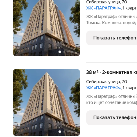
Сибирская улица
,
70
ЖК «ПАРАГРАФ»
, 1 квар
ЖК «Параграф» отличный вариант жилья в центральной части
Томска. Комплекс подойд
ценит комфорт и предпо
Расположение одно из главных преимуществ: рядом находятся
Показать телефон
места работы и учёбы,
38 м² · 2-комнатная к
Сибирская улица
,
70
ЖК «ПАРАГРАФ»
, 1 квар
ЖК «Параграф» отличный вариант жилья в центре Томска для тех,
кто ищет сочетание комф
Расположение позволит 
места работы и учёбы, п
Показать телефон
больше не