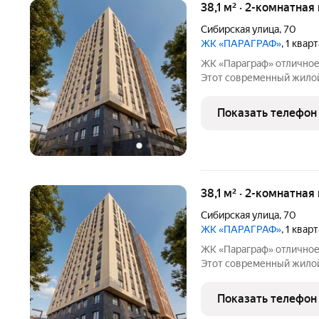
38,1 м² · 2-комнатная
Сибирская улица
,
70
ЖК «ПАРАГРАФ»
, 1 квар
ЖК «Параграф» отличное решение для жизни в центре Томска.
Этот современный жилой
экономить время, ценит
решения. Расположение 
Показать телефон
городской жизни:
38,1 м² · 2-комнатная
Сибирская улица
,
70
ЖК «ПАРАГРАФ»
, 1 квар
ЖК «Параграф» отличное решение для жизни в центре Томска.
Этот современный жилой
сэкономить время, цени
решения. Расположение одно из главных преимуществ: рядом
Показать телефон
находятся места