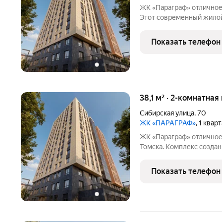
ЖК «Параграф» отличное решение для жизни в центре Томска.
Этот современный жилой
хотят экономить время, 
взвешенные решения. Располо
Показать телефон
главных преимуществ:
38,1 м² · 2-комнатная
Сибирская улица
,
70
ЖК «ПАРАГРАФ»
, 1 квар
ЖК «Параграф» отличное решение для жизни в самом сердце
Томска. Комплекс создан
времени и взвешенные р
быть в гуще городской жизни: рядом ме
Показать телефон
зелёные зоны и