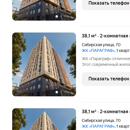
выбирать рациональные решения
Показать телефон
преимуществ: рядом
38,1 м² · 2-комнатная
Сибирская улица
,
70
ЖК «ПАРАГРАФ»
, 1 квар
ЖК «Параграф» отличное решение для жизни в центре Томска.
Этот современный жилой
экономить время, ценит
решения. Расположение 
Показать телефон
городской жизни:
38,1 м² · 2-комнатная
Сибирская улица
,
70
ЖК «ПАРАГРАФ»
, 1 квар