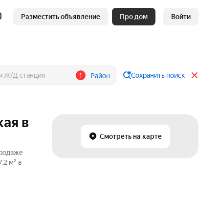
Разместить объявление
Про дом
Войти
1
Сохранить поиск
Район
кая в
Смотреть на карте
продаже
,2 м² в