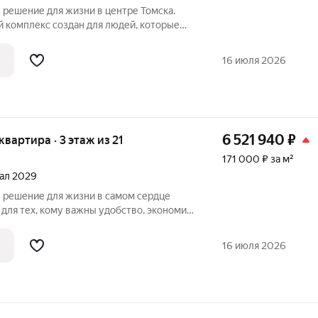
 комплекс создан для людей, которые
ценят комфорт и предпочитают
жение комплекса одно из его
16 июля 2026
6 521 940
₽
 квартира · 3 этаж из 21
171 000 ₽ за м²
тал 2029
 для тех, кому важны удобство, экономия
ешения. Расположение позволит вам
ста работы и учёбы,
16 июля 2026