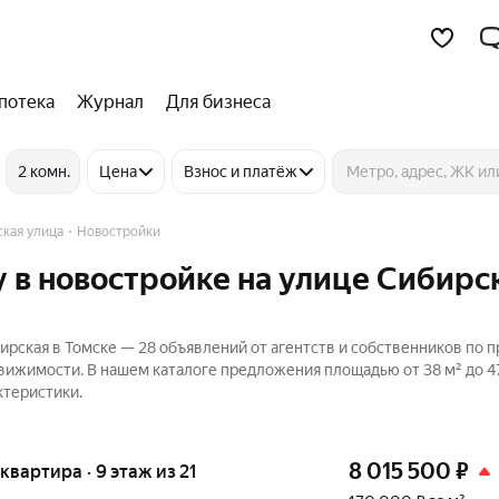
потека
Журнал
Для бизнеса
2 комн.
Цена
Взнос и платёж
кая улица
Новостройки
 в новостройке на улице Сибирс
ирская в Томске — 28 объявлений от агентств и собственников по 
движимости. В нашем каталоге предложения площадью от 38 м² до 47
ктеристики.
8 015 500
₽
 квартира · 9 этаж из 21