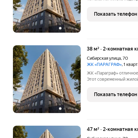
ценит комфорт и предпо
Расположение одно из главных преимуществ: рядом находятся
Показать телефон
места работы и учёбы,
38 м² · 2-комнатная 
Сибирская улица
,
70
ЖК «ПАРАГРАФ»
, 1 квар
ЖК «Параграф» отличное решение для жизни в центре Томска.
Этот современный жилой
сэкономить время, цени
решения. Расположение одно из главных преимуществ: рядом
Показать телефон
находятся места
47 м² · 2-комнатная 