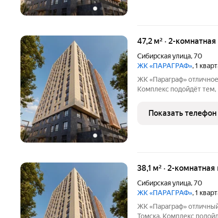
47,2 м² · 2-комнатная
Сибирская улица
,
70
ЖК «ПАРАГРАФ»
, 1 квар
ЖК «Параграф» отличное решение для жизни в центре Томска.
Комплекс подойдёт тем, 
комфорт и предпочитает
одно из главных преимущ
Показать телефон
учёбы, парки и
38,1 м² · 2-комнатная
Сибирская улица
,
70
ЖК «ПАРАГРАФ»
, 1 квар
ЖК «Параграф» отличный вариант жилья в центральной части
Томска. Комплекс подойд