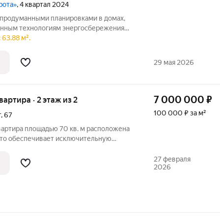
рота»
, 4 квартал 2024
продуманными планировками в домах,
енным технологиям энергосбережения
Воротах. Мегарайон растёт на южной
63.88 м².
ьно продуманный проект поквартальной
29 мая 2026
7 000 000
₽
квартира · 2 этаж из 2
100 000 ₽ за м²
т
,
67
вартира площадью 70 кв. м расположена
 что обеспечивает исключительную
енного
посредственно у дома. Объект
27 февраля
2026