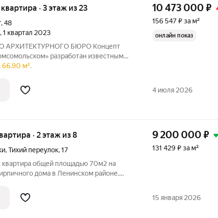
10 473 000
₽
я квартира · 3 этаж из 23
156 547 ₽ за м²
т
,
48
, 1 квартал 2023
онлайн показ
РХИТЕКТУРНОГО БЮРО Концепт
омсомольском» разработан известным
ным бюро LEVS. В проекте воплощены
 66.90 м².
ированию городских пространств:
го жилья и
4 июля 2026
9 200 000
₽
квартира · 2 этаж из 8
131 429 ₽ за м²
ки
,
Тихий переулок
,
17
к квартира общей площадью 70м2 на
ирпичного дома в Ленинском районе.
отличном состоянии с качественным
 Планировка включает раздельный
15 января 2026