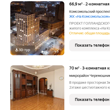
66,9 м² · 2-комнатна
Комсомольский проспек
ЖК «На Комсомольском»
ПРОЕКТ ГОЛЛАНДСКОГО А
жилого комплекса «На К
голландским архитектур
Отличие: общая площадь:
мировые подходы к форм
объединение комфортно
Показать телефон
3D-тур
+
5
70 м² · 3-комнатная 
микрорайон Черемошни
В продаже просторная 3
2этаже шестиэтажного к
Объект предлагается в 
современным ремонтом.
Показать телефон
санузел, отделанный