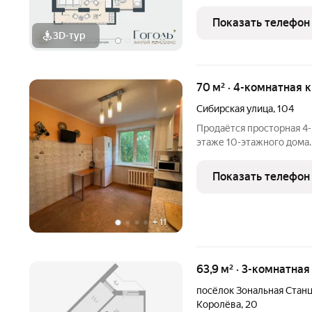
удобство. Представьте у
пешком, вы пьёте
Показать телефон
3D-тур
+
11
70 м² · 4-комнатная 
Сибирская улица
,
104
Продаётся просторная 4-
этаже 10-этажного дома.
прохладная летом и удоб
двор, так и на улицу, ес
Показать телефон
м
+
11
63,9 м² · 3-комнатная
посёлок Зональная Стан
Королёва
,
20