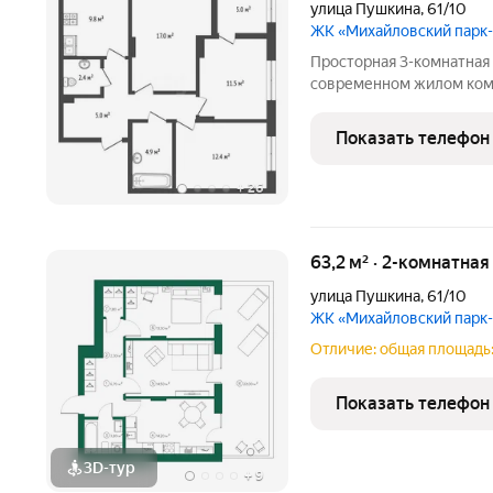
улица Пушкина
,
61/10
ЖК «Михайловский парк
Просторная 3-комнатная 
современном жилом ком
парк. Передача ключей о
квартире удобная планир
Показать телефон
санузла,
+
26
63,2 м² · 2-комнатная
улица Пушкина
,
61/10
ЖК «Михайловский парк
Отличие: общая площадь:
Показать телефон
3D-тур
+
9