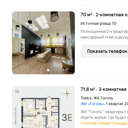
70 м² · 2-комнатная 
Источная улица
,
10
Полноценная 2-к квартира в 
мансардный этаж и двухуровневая
крышей, необходимы доп. вл
кухонный гарнитур со вс
Показать телефон
мебель. Хорошая
+
17
71,8 м² · 3-комнатная
Томск
,
ЖК Гоголь
ЖК «Гоголь»
, 1 квартал 
ЖК "Гоголь": квартиры с
Ищете жильё, где будет 
Томске продуманный комплекс с акцентом на безопасность и
Отличие: общая площадь: 