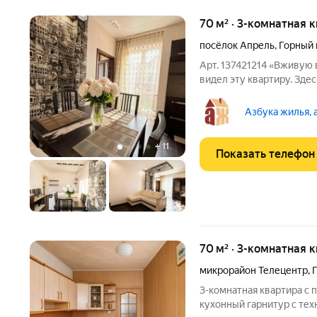
70 м² · 3-комнатная к
посёлок Апрель
,
Горный 
Арт. 137421214 «Вживую в
видел эту квартиру. Здес
собственном доме, но с 
квартиру и попадаете в 
Азбука жилья, 
метровые
+
11
Показать телефон
70 м² · 3-комнатная 
микрорайон Телецентр
,
3-комнатная квартира с полн
кухонный гарнитур с тех