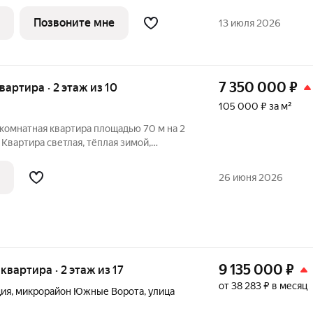
тро: ребёнок идёт в школу 5 минут
Позвоните мне
13 июля 2026
7 350 000
₽
квартира · 2 этаж из 10
105 000 ₽ за м²
комнатная квартира площадью 70 м на 2
 Квартира светлая, тёплая зимой,
ной планировки: окна выходят как во
ть застеклённый балкон. Кухня площадью 9
26 июня 2026
9 135 000
₽
 квартира · 2 этаж из 17
от 38 283 ₽ в месяц
ция
,
микрорайон Южные Ворота
,
улица