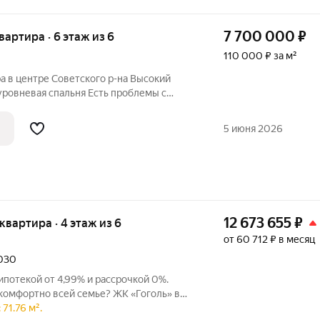
7 700 000
₽
квартира · 6 этаж из 6
110 000 ₽ за м²
центре Советского р-на Высокий
 спальня Есть проблемы с
ожения около 500.000 руб Остается
троенной техникой, встраиваемая
5 июня 2026
12 673 655
₽
 квартира · 4 этаж из 6
от 60 712 ₽ в месяц
2030
 ипотекой от 4,99% и рассрочкой 0%.
комфортно всей семье? ЖК «Гоголь» в
71.76 м².