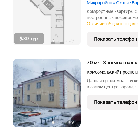
Микрорайон «Южные Во
Комфортные квартиры с 
построенных по соврем
можно выбрать в Южных 
Отличие: общая площадь: 
границе Томска. Тщател
застройки относит
3D-тур
Показать телефон
+
7
70 м² · 3-комнатная 
Комсомольский проспек
Данная трехкомнатная к
в самом центре города,
транспортную доступность остановки всех видов обществ
транспорта находятся не
Показать телефон
отличается продуманной
+
9