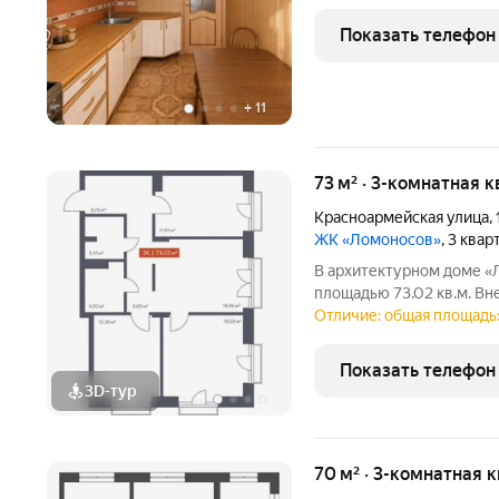
машина, прихожая и встроенн
планировка-две отдельные
Показать телефон
лоджии Нет
+
11
73 м² · 3-комнатная 
Красноармейская улица
,
ЖК «Ломоносов»
, 3 ква
В архитектурном доме «
площадью 73.02 кв.м. Вн
высокие потолки, панора
Отличие: общая площадь: 
Квартира сдается в отдел
формы вместе с
Показать телефон
3D-тур
70 м² · 3-комнатная 