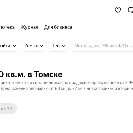
потека
Журнал
Для бизнеса
ройки
Комнат
Цена
 кв.м. в Томске
ий от агентств и собственников по продаже квартир по цене от 3 
 предложения площадью от 63 м² до 77 м² в новостройках и втори
ые
34