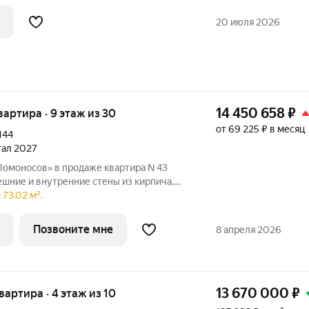
ые шкафы-купе Распашная
 спальни и большая гостиная Две
20 июля 2026
14 450 658
₽
квартира · 9 этаж из 30
от 69 225 ₽ в месяц
144
ртал 2027
Ломоносов» в продаже квартира N 43
ешние и внутренние стены из кирпича,
мные окна и утепленная лоджия.
73.02 м².
ке white box. Строгие линии и четкие
Позвоните мне
8 апреля 2026
13 670 000
₽
квартира · 4 этаж из 10