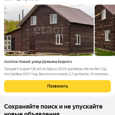
посёлок Новый
,
улица Демьяна Бедного
Продается дом 136 м2 из бруса 2020, размеры 9м на 9м. Год
постройки 2017 год. Высота потолков 2,7 до балок. Отопление
печное (уголь, дрова). Есть электрокотел. Септик на 10 кубов.
Скважина своя 39 метров глубиной. Сан.узел заведен в дом,
Позвонить
подключена
Сохраняйте поиск и не упускайте
новые объявления