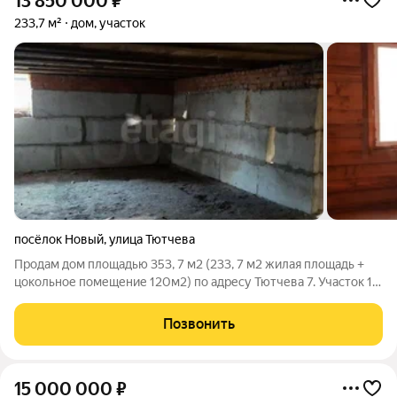
13 850 000
₽
233,7 м²
дом, участок
посёлок Новый
,
улица Тютчева
Продам дом площадью 353, 7 м2 (233, 7 м2 жилая площадь +
цокольное помещение 120м2) по адресу Тютчева 7. Участок 15
соток. Есть центральные коммуникации: электричество, вода,
газ, канализация септик. Проведено отопление. В шаговой
Позвонить
доступности школа,
15 000 000
₽