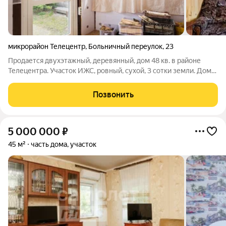
микрорайон Телецентр
,
Больничный переулок
,
23
Продается двухэтажный, деревянный, дом 48 кв. в районе
Телецентра. Участок ИЖС, ровный, сухой, 3 сотки земли. Дом
брусовой, построен на ленточном фундаменте, внешняя
отделка фальшбрус. Установлены пластиковые окна. Крыша
Позвонить
скатная, покрыта
5 000 000
₽
45 м²
часть дома, участок