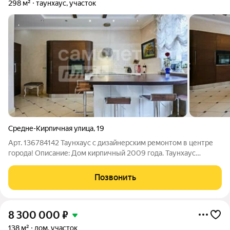
298 м²
таунхаус, участок
Средне-Кирпичная улица
,
19
Арт. 136784142 Таунхаус с дизайнерским ремонтом в центре
города! Описание: Дом кирпичный 2009 года. Таунхаус
состоит всего из 3х квартир. Общая площадь 298м2; свободная
планировка, 5 комнат, гараж, котельная со всеми
Позвонить
коммуникациями. Большой общий
8 300 000
₽
138 м²
дом, участок