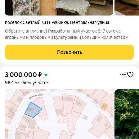
посёлок Светлый
,
СНТ Рябинка
,
Центральная улица
Обратите внимание! Разработанный участок 8,17 соток с
ягодными и плодовыми культурами и большим количеством
цветов. На участке расположены: дачный домик с верандой и с
печным отоплением, летняя (полностью остекленная) кухня
Позвонить
которую можно использовать
3 000 000
₽
98,4 м²
дом, участок