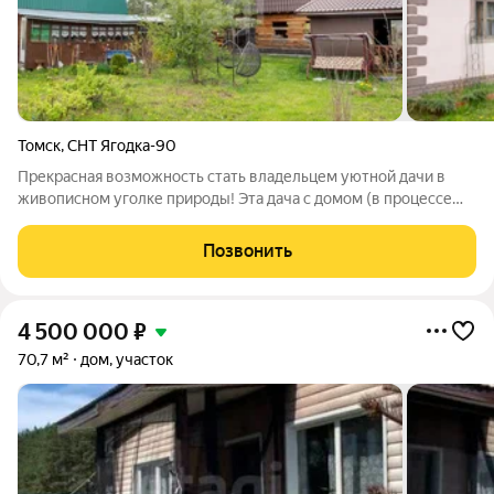
Томск
,
СНТ Ягодка-90
Прекрасная возможность стать владельцем уютной дачи в
живописном уголке природы! Эта дача с домом (в процессе
строительства, брус из лиственницы) расположена на
земельном участке 8 соток. Здесь вы сможете наслаждаться
Позвонить
спокойствием и тишиной, находясь
4 500 000
₽
70,7 м²
дом, участок