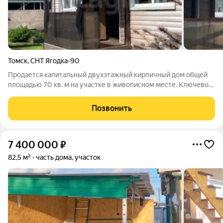
Томск
,
СНТ Ягодка-90
Продается капитальный двухэтажный кирпичный дом общей
площадью 70 кв. м на участке в живописном месте. Ключевое
преимущество статус жилого дома с возможностью
постоянной регистрации, что отличает его от садовых
Позвонить
строений. Участок граничит с лесом, а
7 400 000
₽
82,5 м²
часть дома, участок