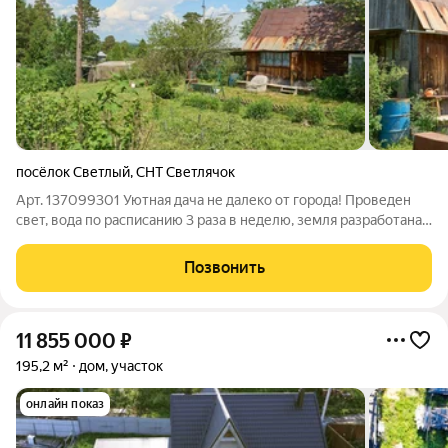
посёлок Светлый
,
СНТ Светлячок
Арт. 137099301 Уютная дача не далеко от города! Проведен
свет, вода по расписанию 3 раза в неделю, земля разработана,
плодородна. Участок в собственности, документы готовы. Все
вопросы по телефону, показы осуществляются по
Позвонить
предварительной
11 855 000
₽
195,2 м²
дом, участок
онлайн показ