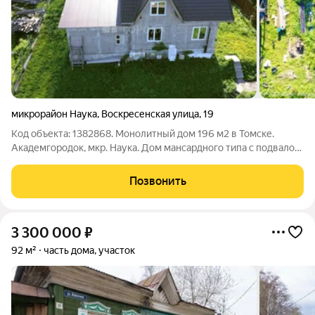
микрорайон Наука
,
Воскресенская улица
,
19
Код объекта: 1382868. Монолитный дом 196 м2 в Томске.
Академгородок, мкр. Наука. Дом мансардного типа с подвалом
и гаражом на две машины 35 м2. Высота потолков первого
этажа, мансарды, подвала 2, 7 м, гаража 3 м. Гараж с подвалом.
Позвонить
Из подвала вход в
3 300 000
₽
92 м²
часть дома, участок