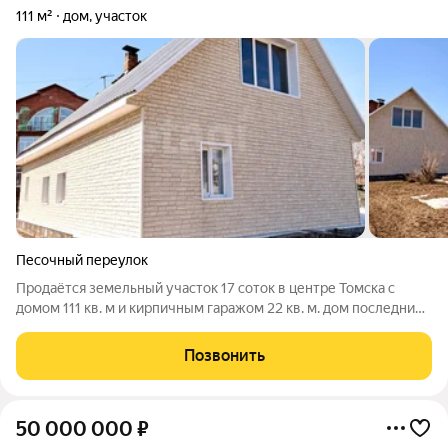
111 м²
дом, участок
Песочный переулок
Продаётся земельный участок 17 соток в центре Томска с
домом 111 кв. м и кирпичным гаражом 22 кв. м. дом последний
раз реконструирован был примерно в 2010 году и поставлен
на кадастровый учёт с новой площадью! Район Белого озера.
Позвонить
Участок расположен в
50 000 000
₽