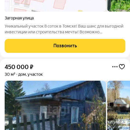
Загорная улица
Уникальный участок 8 соток в Томске! Ваш шанс для выгодной
инвестиции или строительства мечты! Возможно
приобретение 1/2 участка. Адрес: г. Томск, ул. Загорная, 23
(удобная локация, перспективный район!) Главные
Позвонить
преимущества: 8 соток земли простор
450 000
₽
30 м²
дом, участок