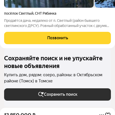
посёлок Светлый
,
СНТ Рябинка
Продаётся дача, недалеко от п. Светлый (район бывшего
светлинского ДРСУ). Ровный обработанный участок с двумя
большими теплицами и насаждениями: ягодные кустарники
смородины, крыжовника, ирги. черноплодной рябины. ранетки.
Позвонить
Всё плодоносит. Домик
Сохраняйте поиск и не упускайте
новые объявления
Купить дом, рядом: озеро, районы: в Октябрьском
районе (Томск) в Томске
Сохранить поиск