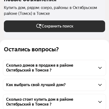
Купить дом, рядом: озеро, районы: в Октябрьском
районе (Томск) в Томске
Сохранить поиск
Остались вопросы?
Сколько домов в продаже в районе
Октябрьский в Томске ?
На Яндекс Недвижимости в продаже в районе 
Октябрьский в Томске 57 домов, из них 2 
Как выбрать свой лучший дом?
объявления от собственников, 55 объявлений от 
Чтобы купить дом рядом с озером в районе 
агентств
Октябрьский, воспользуйтесь тепловой картой для 
Сколько стоит купить дом в районе
Октябрьский в Томске ?
оценки инфраструктуры и транспортной 