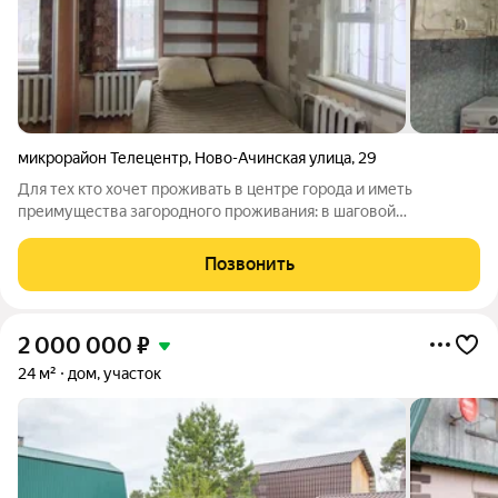
микрорайон Телецентр
,
Ново-Ачинская улица
,
29
Для тех кто хочет проживать в центре города и иметь
преимущества загородного проживания: в шаговой
доступности школа, детский сад, многочисленные торговые,
развлекательные и спортивные центры. Предлагаем к покупке
Позвонить
добротный крепкий жилой дом в центре
2 000 000
₽
24 м²
дом, участок