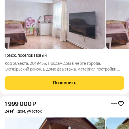
Томск
,
посёлок Новый
Код объекта: 2019455. Продам дом в черте города,
Октябрьский район. В доме два этажа, материал постройки:
Оцилиндрованное бревно, перекрытия: деревянные, все
коммуникации проведены, газовая котельная, в доме большой
Позвонить
подпол. Гараж на две машины.
1 999 000
₽
24 м²
дом, участок