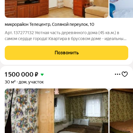
микрорайон Телецентр
,
Соляной переулок
,
10
Арт. 137277132 Уютная часть деревянного дома (45 кв.м.) в
самом сердце города! Квартира в брусовом доме - идеальный
вариант для проживания в городе. Используйте
преимущества брусового дома с пользой для здоровья и
Позвонить
проживания. Описание: Идеальное
1 500 000
₽
30 м²
дом, участок