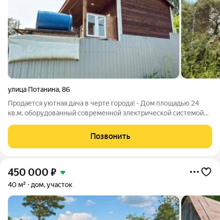
улица Потанина
,
86
Продается уютная дача в черте города! - Дом площадью 24
кв.м, оборудованный современной электрической системой
отопления. - Крытая терраса 6 кв.м отличное место для отдыха
и уютных вечеров. - Коммуникации: в доме проведено
Позвонить
электричество и
450 000
₽
40 м²
дом, участок