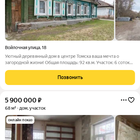
Войлочная улица
,
18
Уютный деревянный дом в центре Томска ваша мечта о
загородной жизни! Общая площадь: 92 кв.м. Участок: 6 соток
правильной формы Расположение: сердце Томска Планировка
дома: Просторная гостиная 25 кв.м идеальное место для
Позвонить
семейных посиделок 3
5 900 000
₽
68 м²
дом, участок
онлайн показ