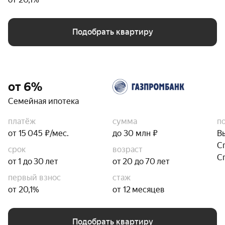
Подобрать квартиру
от 6%
Семейная ипотека
платёж
сумма
п
от 15 045 ₽/мес.
до 30 млн ₽
В
С
срок
возраст
С
от 1 до 30 лет
от 20 до 70 лет
первый взнос
стаж
от 20,1%
от 12 месяцев
Подобрать квартиру