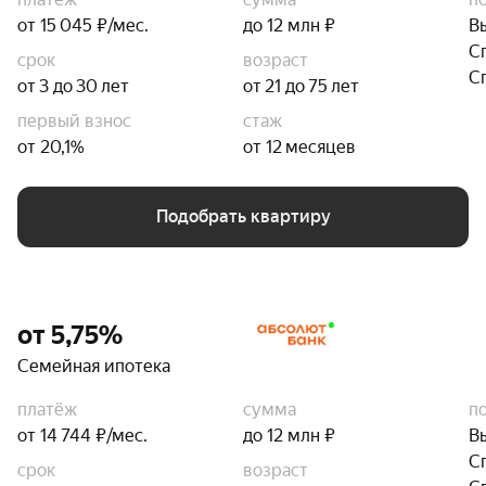
от 15 045 ₽/мес.
до 12 млн ₽
В
С
срок
возраст
С
от 3 до 30 лет
от 21 до 75 лет
первый взнос
стаж
от 20,1%
от 12 месяцев
Подобрать квартиру
от 5,75%
Семейная ипотека
платёж
сумма
п
от 14 744 ₽/мес.
до 12 млн ₽
В
С
срок
возраст