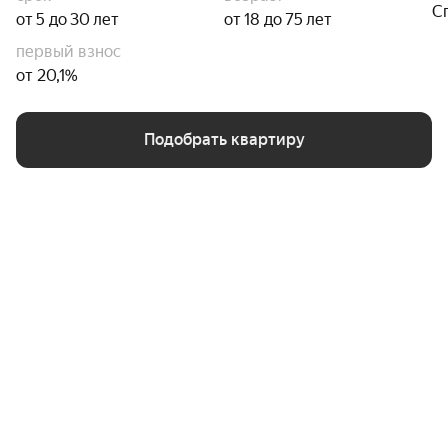
С
от 5 до 30 лет
от 18 до 75 лет
первый взнос
от 20,1%
Подобрать квартиру