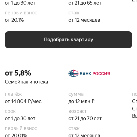
С
от 1 до 30 лет
от 21 до 65 лет
первый взнос
стаж
от 20,1%
от 12 месяцев
Подобрать квартиру
от 5,8%
Семейная ипотека
платёж
сумма
п
от 14 804 ₽/мес.
до 12 млн ₽
С
С
срок
возраст
В
от 1 до 30 лет
от 21 до 70 лет
первый взнос
стаж
от 20,01%
от 12 месяцев