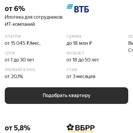
от 6%
Ипотека для сотрудников
ИТ-компаний
платёж
сумма
п
от 15 045 ₽/мес.
до 18 млн ₽
В
С
срок
возраст
от 1 до 30 лет
от 18 до 50 лет
первый взнос
стаж
от 20,1%
от 3 месяцев
Подобрать квартиру
от 5,8%