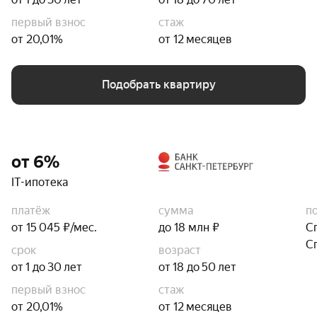
первый взнос
стаж
от 20,01%
от 12 месяцев
Подобрать квартиру
от 6%
IT-ипотека
платёж
сумма
п
от 15 045 ₽/мес.
до 18 млн ₽
С
С
срок
возраст
от 1 до 30 лет
от 18 до 50 лет
первый взнос
стаж
от 20,01%
от 12 месяцев