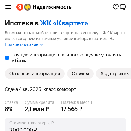
Ипотека в
ЖК «Квартет»
Возможность приобретения квартиры в ипотеку в ЖК Квартет
является одним из важных условий выбора квартиры. На
странице мы собрали программы кредитования банков для
Полное описание
покупки квартиры в ипотеку от 3.5%.
Точную информацию по ипотеке лучше уточнять
у банка
Основная информация
Отзывы
Ход строител
Сдача 4 кв. 2026, класс комфорт
Ставка
Сумма кредита
Платёж в месяц
8%
2,1 млн ₽
17 565 ₽
Стоимость квартиры, ₽
₽