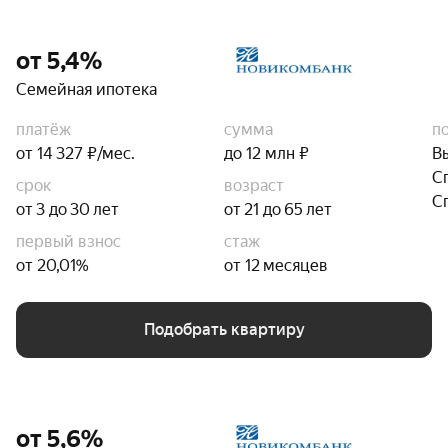
от 5,4%
Семейная ипотека
платёж
сумма
п
от 14 327 ₽/мес.
до 12 млн ₽
В
С
срок
возраст
С
от 3 до 30 лет
от 21 до 65 лет
первый взнос
стаж
от 20,01%
от 12 месяцев
Подобрать квартиру
от 5,6%