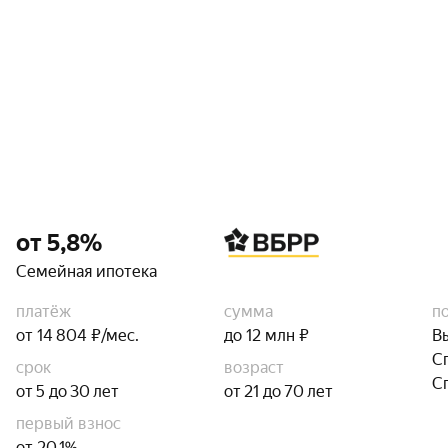
от 5,8%
Семейная ипотека
платёж
сумма
п
от 14 804 ₽/мес.
до 12 млн ₽
В
С
срок
возраст
С
от 5 до 30 лет
от 21 до 70 лет
первый взнос
от 20,1%