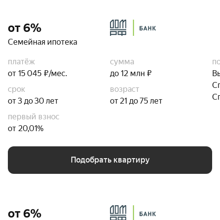
от 6%
Семейная ипотека
платёж
сумма
п
от 15 045 ₽/мес.
до 12 млн ₽
В
С
срок
возраст
С
от 3 до 30 лет
от 21 до 75 лет
первый взнос
от 20,01%
Подобрать квартиру
от 6%