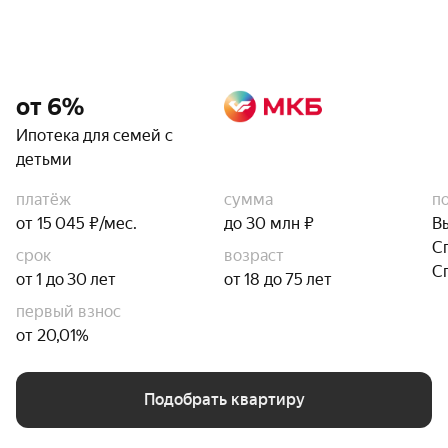
от 6%
Ипотека для семей с
детьми
платёж
сумма
п
от 15 045 ₽/мес.
до 30 млн ₽
В
С
срок
возраст
С
от 1 до 30 лет
от 18 до 75 лет
первый взнос
от 20,01%
Подобрать квартиру