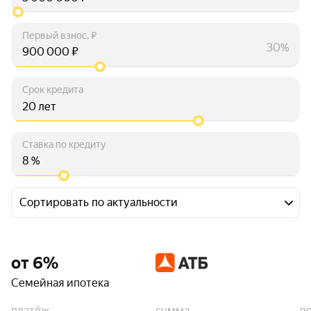
Первый взнос, ₽
30%
₽
Срок кредита
лет
Ставка по кредиту
%
Сортировать по актуальности
от 6%
Семейная ипотека
платёж
сумма
п