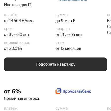
Ипотека для IT
платёж
сумма
п
от 14 564 ₽/мес.
до 9 млн ₽
В
С
срок
возраст
С
от 3 до 30 лет
от 21 до 65 лет
первый взнос
стаж
от 20,01%
от 12 месяцев
Подобрать квартиру
от 6%
Семейная ипотека
платёж
сумма
п