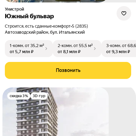
Унистрой
Южный бульвар
Строится, есть сданные
•
комфорт
•
5 (2835)
Автозаводский район
,
бул. Итальянский
1-комн.
от 35,2 м²
2-комн.
от 55,5 м²
3-комн.
от 68,
от 5,7 млн ₽
от 8,1 млн ₽
от 9,3 млн ₽
Позвонить
скидка 3%
3D-тур