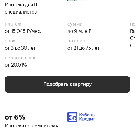
Ипотека для IT-
специалистов
платёж
сумма
п
от 15 045 ₽/мес.
до 9 млн ₽
В
С
срок
возраст
С
от 3 до 30 лет
от 21 до 75 лет
первый взнос
от 20,01%
Подобрать квартиру
от 6%
Ипотека по-семейному