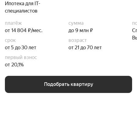
Ипотека для IT-
специалистов
платёж
сумма
п
от 14 804 ₽/мес.
до 9 млн ₽
С
В
срок
возраст
от 5 до 30 лет
от 21 до 70 лет
первый взнос
от 20,1%
Подобрать квартиру