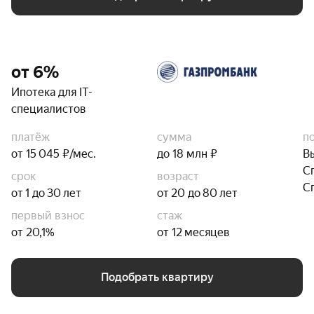
от 6%
Ипотека для IT-
специалистов
платёж
сумма
п
от 15 045 ₽/мес.
до 18 млн ₽
В
С
срок
возраст
С
от 1 до 30 лет
от 20 до 80 лет
первый взнос
стаж
от 20,1%
от 12 месяцев
Подобрать квартиру