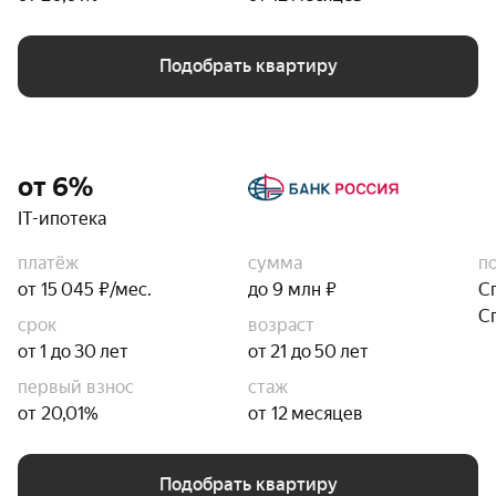
Подобрать квартиру
от 6%
IT-ипотека
платёж
сумма
п
от 15 045 ₽/мес.
до 9 млн ₽
С
С
срок
возраст
от 1 до 30 лет
от 21 до 50 лет
первый взнос
стаж
от 20,01%
от 12 месяцев
Подобрать квартиру