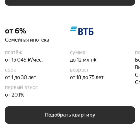
от 6%
Семейная ипотека
платёж
сумма
п
от 15 045 ₽/мес.
до 12 млн ₽
Б
В
срок
возраст
С
от 1 до 30 лет
от 18 до 75 лет
С
первый взнос
от 20,1%
Подобрать квартиру