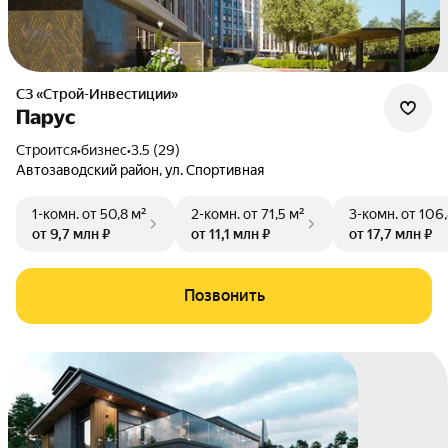
СЗ «Строй-Инвестиции»
Парус
Строится
•
бизнес
•
3.5 (29)
Автозаводский район
,
ул. Спортивная
1-комн.
от 50,8 м²
2-комн.
от 71,5 м²
3-комн.
от 106,
от 9,7 млн ₽
от 11,1 млн ₽
от 17,7 млн ₽
Позвонить