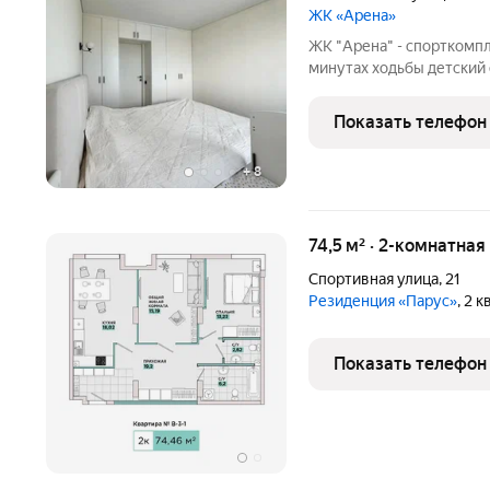
ЖК «Арена»
ЖК "Арена" - спорткомпл
минутах ходьбы детский 
окон квартиры), большой
частная клиника "Интегр
Показать телефон
теплый, прочный и
+
8
74,5 м² · 2-комнатная
Спортивная улица
,
21
Резиденция «Парус»
, 2 
Показать телефон