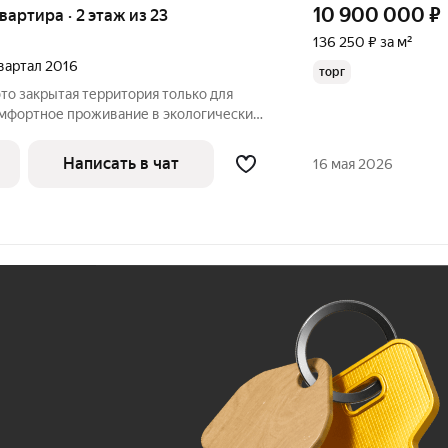
10 900 000
₽
квартира · 2 этаж из 23
136 250 ₽ за м²
квартал 2016
торг
это закрытая территория только для
комфортное проживание в экологически
артале города. Рядом Новая Набережная!
делён на два крыла, места общего
Написать в чат
16 мая 2026
Ж
До 100 тыс. ₽