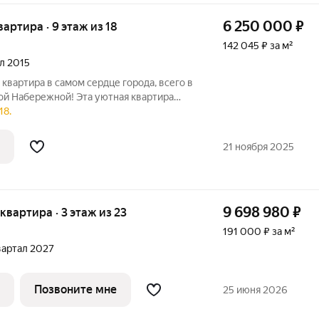
6 250 000
₽
квартира · 9 этаж из 18
142 045 ₽ за м²
ал 2015
квартира в самом сердце города, всего в
ой Набережной! Эта уютная квартира
же и открывает захватывающий вид на
18.
оторый будет радовать вас каждый день.
21 ноября 2025
9 698 980
₽
 квартира · 3 этаж из 23
191 000 ₽ за м²
квартал 2027
Позвоните мне
25 июня 2026