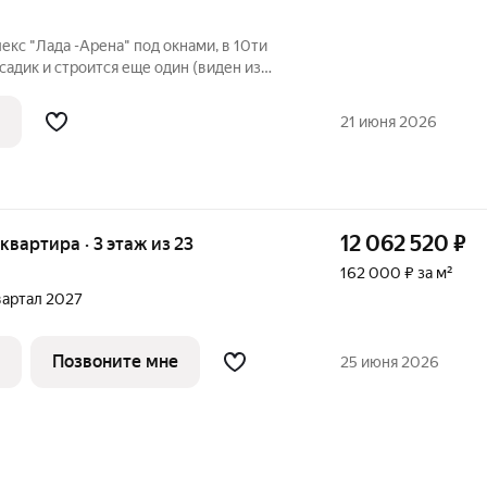
екс "Лада -Арена" под окнами, в 10ти
садик и строится еще один (виден из
 ТЦ "Высоцкий", в соседнем доме
а". Красный керамический кирпич -
21 июня 2026
12 062 520
₽
 квартира · 3 этаж из 23
162 000 ₽ за м²
квартал 2027
Позвоните мне
25 июня 2026