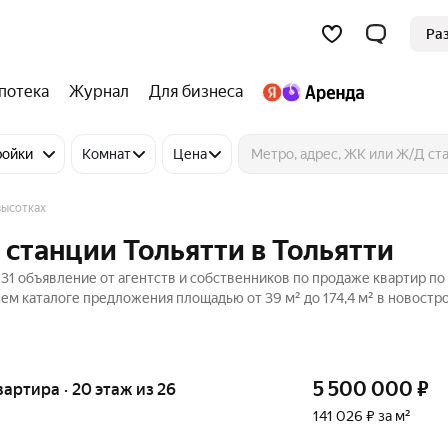
Ра
потека
Журнал
Для бизнеса
ройки
Комнат
Цена
высотках
 станции Тольятти в Тольятти
 31 объявление от агентств и собственников по продаже квартир по
ем каталоге предложения площадью от 39 м² до 174,4 м² в новостро
5 500 000
₽
квартира · 20 этаж из 26
141 026 ₽ за м²