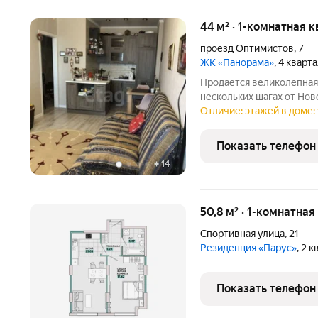
44 м² · 1-комнатная 
проезд Оптимистов
,
7
ЖК «Панорама»
, 4 кварт
Продается великолепная 
нескольких шагах от Нов
расположена на 9-м эта
Отличие: этажей в доме: 
величественную Волгу, к
Квартира
Показать телефон
+
14
50,8 м² · 1-комнатная
Спортивная улица
,
21
Резиденция «Парус»
, 2 
Показать телефон