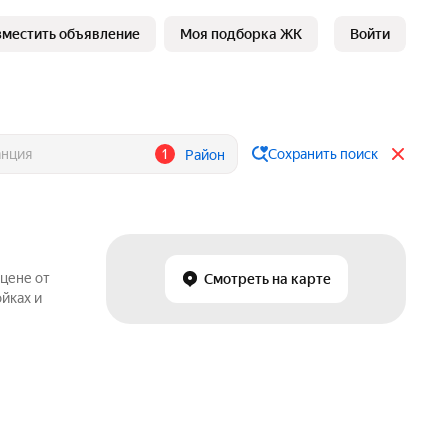
зместить объявление
Моя подборка ЖК
Войти
1
Сохранить поиск
Район
 цене от
Смотреть на карте
йках и