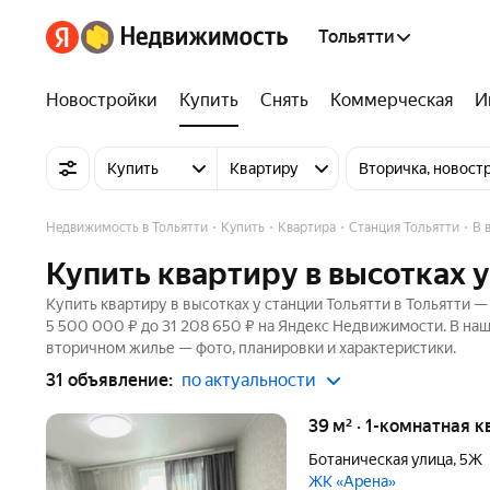
Тольятти
Новостройки
Купить
Снять
Коммерческая
И
Купить
Квартиру
Вторичка, новост
Недвижимость в Тольятти
Купить
Квартира
Станция Тольятти
В 
Купить квартиру в высотках у
Купить квартиру в высотках у станции Тольятти в Тольятти —
5 500 000 ₽ до 31 208 650 ₽ на Яндекс Недвижимости. В наш
вторичном жилье — фото, планировки и характеристики.
31 объявление:
по актуальности
39 м² · 1-комнатная 
Ботаническая улица
,
5Ж
ЖК «Арена»