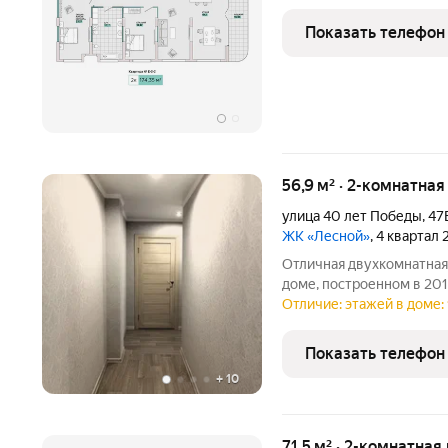
Показать телефон
56,9 м² · 2-комнатная
улица 40 лет Победы
,
47
ЖК «Лесной»
, 4 квартал
Отличная двухкомнатная
доме, построенном в 201
56.9 квадратных метров, жилая площад
Отличие: этажей в доме: 
с двумя изолированными ко
Показать телефон
+
10
71,5 м² · 2-комнатная