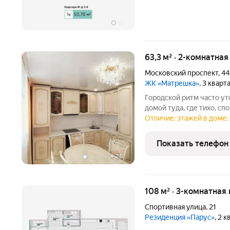
63,3 м² · 2-комнатная
Московский проспект
,
44
ЖК «Матрешка»
, 3 кварт
Городской ритм часто ут
домой туда, где тихо, сп
квартира улучшенной пл
Отличие: этажей в доме: 
проспект, дом 44. Кварти
выходят на
Показать телефон
+
26
108 м² · 3-комнатная
Спортивная улица
,
21
Резиденция «Парус»
, 2 