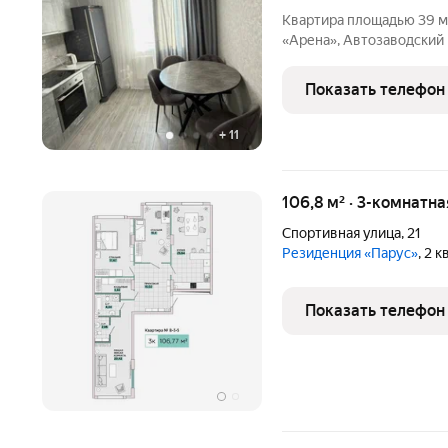
Квартира площадью 39 м
«Арена», Автозаводский
спокойной светлой гамме
гарнитуром, рабочей зон
Показать телефон
необходимая
+
11
106,8 м² · 3-комнатна
Спортивная улица
,
21
Резиденция «Парус»
, 2 
Показать телефон