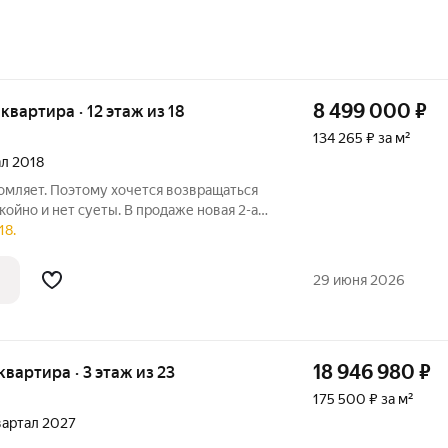
8 499 000
₽
 квартира · 12 этаж из 18
134 265 ₽ за м²
ал 2018
омляет. Поэтому хочется возвращаться
окойно и нет суеты. В продаже новая 2-ая
анировки по адресу, Московский
18.
ра расположена на 12 этаже, окна
29 июня 2026
18 946 980
₽
 квартира · 3 этаж из 23
175 500 ₽ за м²
квартал 2027