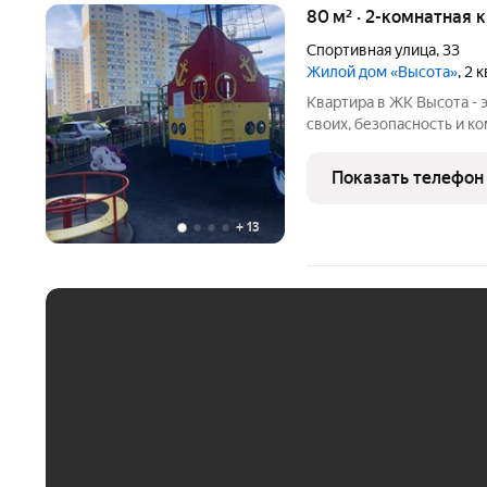
80 м² · 2-комнатная 
Спортивная улица
,
33
Жилой дом «Высота»
, 2 
Квартира в ЖК Высота - 
своих, безопасность и 
самом благоприятном кв
Дом одноподъездный, по
Показать телефон
пользования очень
+
13
ЕЖЕМЕСЯЧНЫЙ ПЛАТЁ
До 30 тыс. ₽
До 50 тыс. ₽
До 70 тыс. ₽