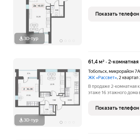
Показать телефон
3D-тур
61,4 м² · 2-комнатная
Тобольск
,
микрорайон 7
ЖК «Рассвет»
, 2 квартал
В продаже 2-комнатная к
этаже 16 этажногo дома 
О комплексе: 4 современных дома Закрытые дворы без машин
Показать телефон
3D-тур