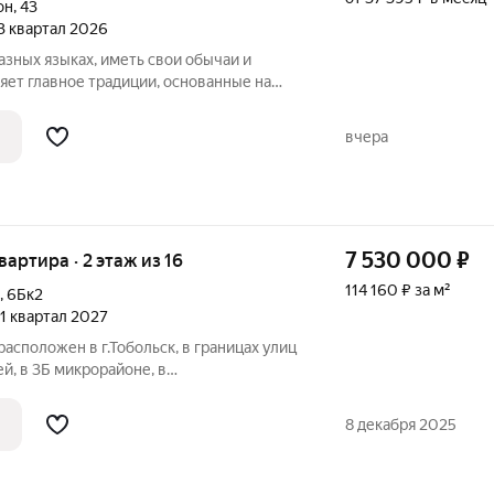
он
,
43
 3 квартал 2026
зных языках, иметь свои обычаи и
диции, основанные на
 любви, уважении, добрососедстве и
везды» это жилой комплекс
вчера
7 530 000
₽
квартира · 2 этаж из 16
114 160 ₽ за м²
,
6Бк2
, 1 квартал 2027
асположен в г.Тобольск, в границах улиц
й, в 3Б микрорайоне, в
е города. Жизнь в центре событий:
аструктура - областная больница №3,
8 декабря 2025