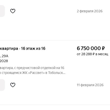
2 февраля 2026
6 750 000
₽
 квартира · 16 этаж из 16
от 28 288 ₽ в месяц
А
,
29А
 2028
вaртиpа, c пpедчиcтoвой oтдeлкoй на 16
в строящемся ЖК «Рассвет» в Тобольске.
Детские игровые комплексы Зоны отдыха для взрослых Рядом вся
11 февраля 2026