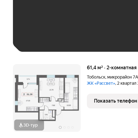
До 30 тыс. ₽
До 50 тыс. ₽
До 70 тыс. ₽
Больше 100 тыс. ₽
61,4 м² · 2-комнатная
Тобольск
,
микрорайон 7
ЖК «Рассвет»
, 2 квартал
Показать телефон
3D-тур