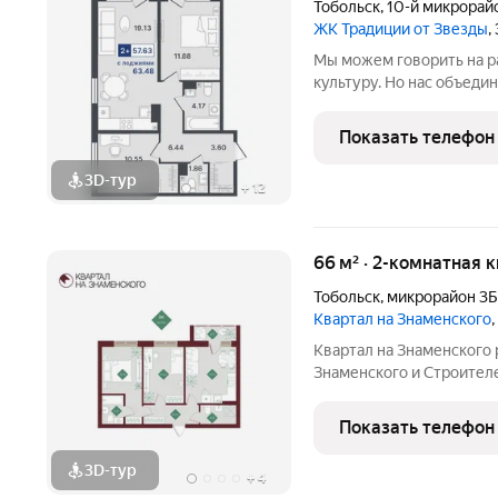
Тобольск
,
10-й микрорай
ЖК Традиции от Звезды
,
Мы можем говорить на ра
культуру. Но нас объединяет главное тра
вечных ценностях: доме,
гостеприимстве. ЖК «Традиции от З
Показать телефон
комфорт-класса,
3D-тур
+
12
66 м² · 2-комнатная 
Тобольск
,
микрорайон 3Б
Квартал на Знаменского
Квартал на Знаменского р
Знаменского и Строителе
инфраструктурном центр
рядом вся семейная инфр
Показать телефон
перинатальный центр,
3D-тур
+
4