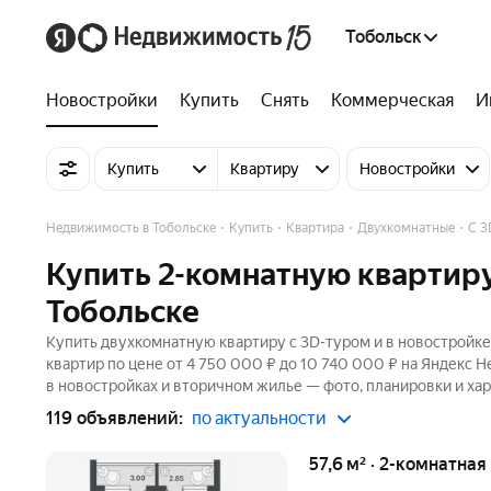
Тобольск
Новостройки
Купить
Снять
Коммерческая
И
Купить
Квартиру
Новостройки
Недвижимость в Тобольске
Купить
Квартира
Двухкомнатные
C 3
Купить 2-комнатную квартиру
Тобольске
Купить двухкомнатную квартиру c 3D-туром и в новостройке 
квартир по цене от 4 750 000 ₽ до 10 740 000 ₽ на Яндекс 
в новостройках и вторичном жилье — фото, планировки и хар
119 объявлений:
по актуальности
57,6 м² · 2-комнатная