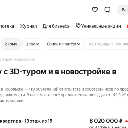
Ра
потека
Журнал
Для бизнеса
Уникальные акции
2 комн.
Цена
Взнос и платёж
D-туром, новостройки
 c 3D-туром и в новостройке в
в Тобольске — 119 объявлений от агентств и собственников по пр
Недвижимости. В нашем каталоге предложения площадью от 42,3 м² д
актеристики.
8 020 000
₽
 квартира · 13 этаж из 15
от 37 395 ₽ в месяц