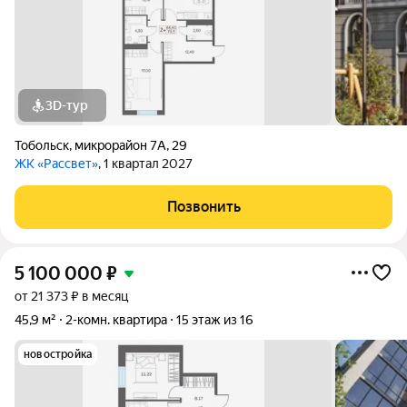
3D-тур
Тобольск
,
микрорайон 7А
,
29
ЖК «Рассвет»
, 1 квартал 2027
Позвонить
5 100 000
₽
от 21 373 ₽ в месяц
45,9 м²
2-комн. квартира
15 этаж из 16
новостройка