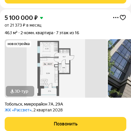
взрослых Рядом вся
5 100 000
₽
от 21 373 ₽ в месяц
46,1 м²
2-комн. квартира
7 этаж из 16
новостройка
3D-тур
Тобольск
,
микрорайон 7А
,
29А
ЖК «Рассвет»
, 2 квартал 2028
Позвонить