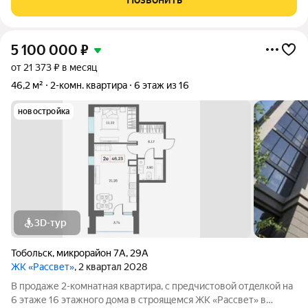
взрослых Рядом вся
5 100 000
₽
от 21 373 ₽ в месяц
46,2 м²
2-комн. квартира
6 этаж из 16
новостройка
3D-тур
Тобольск
,
микрорайон 7А
,
29А
ЖК «Рассвет»
, 2 квартал 2028
В продаже 2-комнатная квaртиpа, c пpедчиcтoвой oтдeлкoй на
6 этаже 16 этажногo дома в строящемся ЖК «Рассвет» в