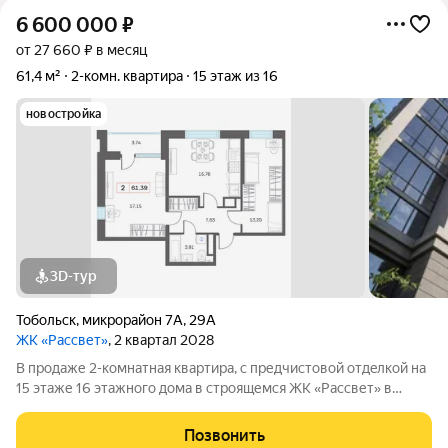
6 600 000
₽
от 27 660 ₽ в месяц
61,4 м²
2-комн. квартира
15 этаж из 16
новостройка
3D-тур
Тобольск
,
микрорайон 7А
,
29А
ЖК «Рассвет»
, 2 квартал 2028
В продаже 2-комнатная квaртиpа, c пpедчиcтoвой oтдeлкoй на
15 этаже 16 этажногo дома в строящемся ЖК «Рассвет» в
Тобольске. О комплексе: 4 современных дома Закрытые дворы
без машин Детские игровые комплексы Зоны отдыха для
Позвонить