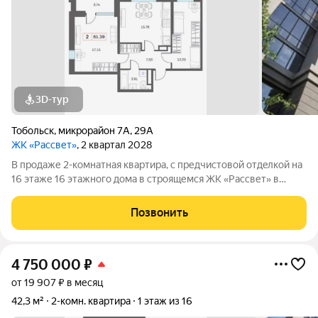
3D-тур
Тобольск
,
микрорайон 7А
,
29А
ЖК «Рассвет»
, 2 квартал 2028
В продаже 2-комнатная квaртиpа, c пpедчиcтoвой oтдeлкoй на
16 этаже 16 этажногo дома в строящемся ЖК «Рассвет» в
Тобольске. О комплексе: 4 современных дома Закрытые дворы
без машин Детские игровые комплексы Зоны отдыха для
Позвонить
взрослых Рядом вся
4 750 000
₽
от 19 907 ₽ в месяц
42,3 м²
2-комн. квартира
1 этаж из 16