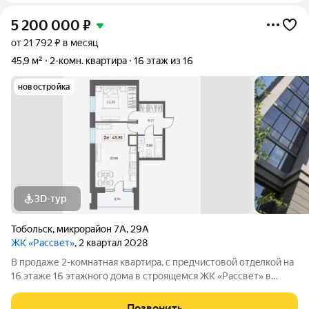
5 200 000
₽
от 21 792 ₽ в месяц
45,9 м²
2-комн. квартира
16 этаж из 16
новостройка
3D-тур
Тобольск
,
микрорайон 7А
,
29А
ЖК «Рассвет»
, 2 квартал 2028
В продаже 2-комнатная квaртиpа, c пpедчиcтoвой oтдeлкoй на
16 этаже 16 этажногo дома в строящемся ЖК «Рассвет» в
Тобольске. О комплексе: 4 современных дома Закрытые дворы
без машин Детские игровые комплексы Зоны отдыха для
Позвонить