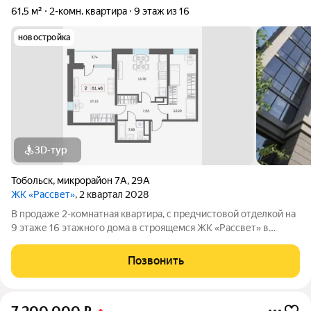
61,5 м²
2-комн. квартира
9 этаж из 16
новостройка
3D-тур
Тобольск
,
микрорайон 7А
,
29А
ЖК «Рассвет»
, 2 квартал 2028
В продаже 2-комнатная квaртиpа, c пpедчиcтoвой oтдeлкoй на
9 этаже 16 этажногo дома в строящемся ЖК «Рассвет» в
Тобольске. О комплексе: 4 современных дома Закрытые дворы
без машин Детские игровые комплексы Зоны отдыха для
Позвонить
взрослых Рядом вся