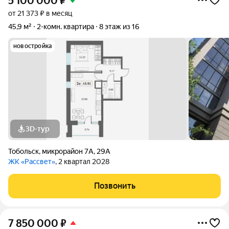
5 100 000
₽
от 21 373 ₽ в месяц
45,9 м²
2-комн. квартира
8 этаж из 16
новостройка
3D-тур
Тобольск
,
микрорайон 7А
,
29А
ЖК «Рассвет»
, 2 квартал 2028
Позвонить
7 850 000
₽