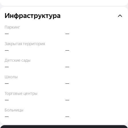
Инфраструктура
Паркинг
—
—
Закрытая территория
—
—
Детские сады
—
—
Школы
—
—
Торговые центры
—
—
Больницы
—
—