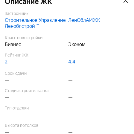
Описание ЖК
Застройщик
Строительное Управление
ЛенОблАИЖК
Леноблстрой-Т
Класс новостройки
Бизнес
Эконом
Рейтинг ЖК
2
4.4
Срок сдачи
—
—
Стадия строительства
—
—
Тип отделки
—
—
Высота потолков
—
—