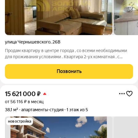
улица Чернышевского
,
26В
Продам квартиру в центре города , со всеми необходимыми
для проживания условиями . Квартира 2-ух комнатная , с
балконом , с совместным сан узлом и кухней .Квартира
светлая , теплая , расположенная к солнечной стороне. В
Позвонить
квартире имееются все
15 621 000
₽
от 56 116 ₽ в месяц
38,1 м²
апартаменты-студия
1 этаж из 5
новостройка