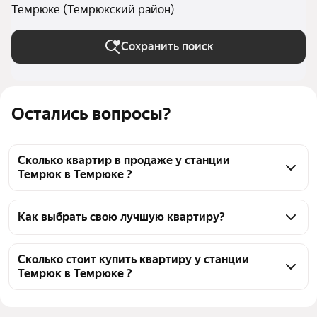
Темрюке (Темрюкский район)
Сохранить поиск
Остались вопросы?
Сколько квартир в продаже у станции
Темрюк в Темрюке ?
На Яндекс Недвижимости в продаже у станции 
Темрюк в Темрюке 239 квартир, из них 61 
Как выбрать свою лучшую квартиру?
объявление от агентств, 178 объявлений от 
Чтобы купить квартиру площадью 40 кв.м. у 
застройщиков
станции Темрюк, воспользуйтесь тепловой картой 
Сколько стоит купить квартиру у станции
Темрюк в Темрюке ?
для оценки инфраструктуры и транспортной 
доступности в выбранном районе у станции 
Цена за квадратный 
65 000 — 410 000 ₽
Темрюк в Темрюке
метр