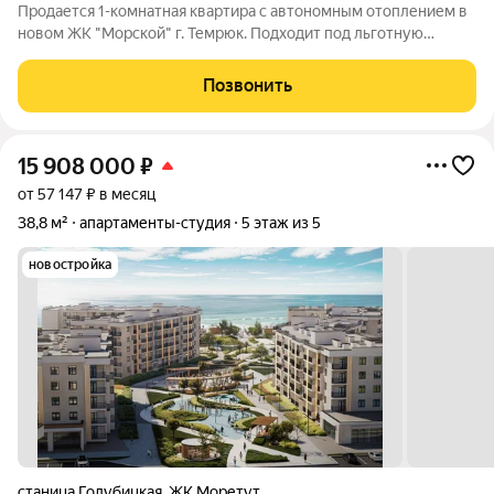
Продается 1-кoмнатнaя квартира с автономным отоплением в
новом ЖК "Морской" г. Темрюк. Подходит под льготную
семейную ипотеку 6%. При покупке квартиры могу
посоветовать подрядчика по ремонту, где приобрести не
Позвонить
дорого и качественную мебель, бытовую
15 908 000
₽
от 57 147 ₽ в месяц
38,8 м²
апартаменты-студия
5 этаж из 5
новостройка
станица Голубицкая
,
ЖК Моретут