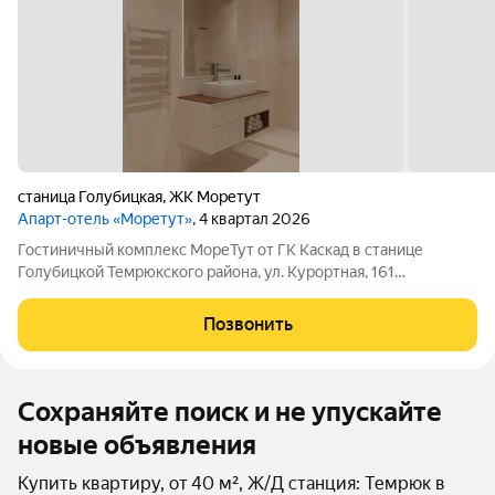
станица Голубицкая
,
ЖК Моретут
Апарт-отель «Моретут»
, 4 квартал 2026
Гостиничный комплекс МореТут от ГК Каскад в станице
Голубицкой Темрюкского района, ул. Курортная, 161
Совершенно новый формат курортной недвижимости на
Азовском побережье! Гостиничный комплекс МореТут
Позвонить
расположен на первой береговой линии. От корпусов
Сохраняйте поиск и не упускайте
новые объявления
Купить квартиру, от 40 м², Ж/Д станция: Темрюк в