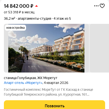
14 842 000
₽
от 53 318 ₽ в месяц
36,2 м²
апартаменты-студия
4 этаж из 5
новостройка
станица Голубицкая
,
ЖК Моретут
Апарт-отель «Моретут»
, 4 квартал 2026
Гостиничный комплекс МореТут от ГК Каскад в станице
Голубицкой Темрюкского района, ул. Курортная, 161
Совершенно новый формат курортной недвижимости на
Азовском побережье! Гостиничный комплекс МореТут
Позвонить