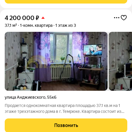
расположен на первой береговой линии. От корпусов
4 200 000
₽
37,1 м²
1-комн. квартира
1 этаж из 3
улица Анджиевского
,
55к6
Продается однокомнатная квартира площадью 37.1 кв.м на 1
этаже трехэтажного дома в г. Темрюке. Квартира состоит из
одной жилой комнаты, прихожей, кухни, совмещенного
санузла, балкона Автономное газовое отопление, что
Позвонить
значительно экономит расходы на