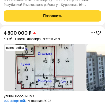
Гостиничный комплекс МореТут от ГК Каскад в станице
Голубицкой Темрюкского района, ул. Курортная, 161
Совершенно новый формат курортной недвижимости на
Азовском побережье! Гостиничный комплекс МореТут
Позвонить
расположен на первой береговой линии. От корпусов
4 800 000
₽
40 м²
1-комн. квартира
8 этаж из 8
новостройка
улица Обороны
,
2/3
ЖК «Морской»
, 4 квартал 2023