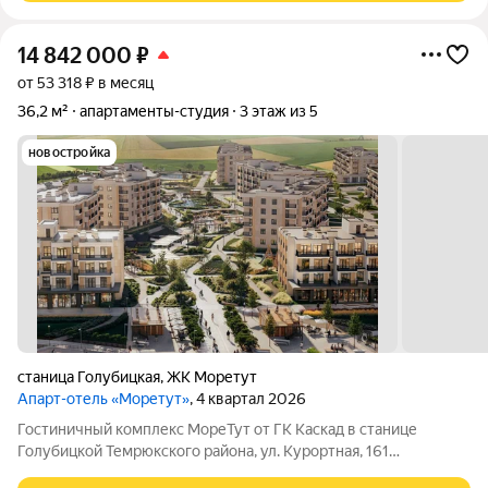
14 842 000
₽
от 53 318 ₽ в месяц
36,2 м²
апартаменты-студия
3 этаж из 5
новостройка
станица Голубицкая
,
ЖК Моретут
Апарт-отель «Моретут»
, 4 квартал 2026
Гостиничный комплекс МореТут от ГК Каскад в станице
Голубицкой Темрюкского района, ул. Курортная, 161
Совершенно новый формат курортной недвижимости на