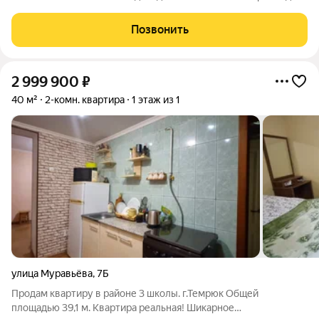
этаж прямой вид на море , первая линия Можете приобрести
для себя либо сдавать в аренду, два помещения рядом, при
Позвонить
покупке двух сделаем скидку
2 999 900
₽
40 м²
2-комн. квартира
1 этаж из 1
улица Муравьёва
,
7Б
Продам квартиру в районе 3 школы. г.Темрюк Общей
площадью 39,1 м. Квартира реальная! Шикарное