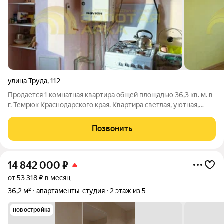
улица Труда
,
112
Продается 1 комнатная квартира общей площадью 36,3 кв. м. в
г. Темрюк Краснодарского края. Квартира светлая, уютная,
теплая в середине подъезда (не угловая). Ремонт выполнен в
светлых тоннах. Большой балкон. Чистый подъезд, кодовый
Позвонить
замок. Квартира
14 842 000
₽
от 53 318 ₽ в месяц
36,2 м²
апартаменты-студия
2 этаж из 5
новостройка