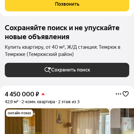
Азовском побережье! Гостиничный комплекс МореТут
Позвонить
расположен на первой береговой линии. От корпусов
Сохраняйте поиск и не упускайте
новые объявления
Купить квартиру, от 40 м², Ж/Д станция: Темрюк в
Темрюке (Темрюкский район)
Сохранить поиск
4 450 000
₽
42,9 м²
2-комн. квартира
2 этаж из 3
онлайн показ