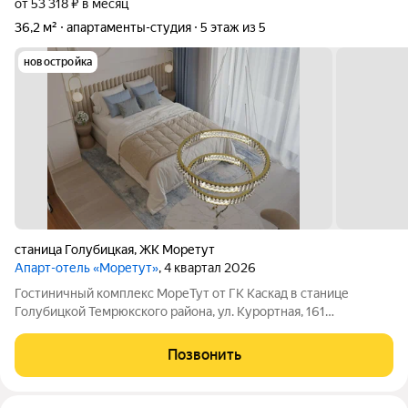
от 53 318 ₽ в месяц
36,2 м²
апартаменты-студия
5 этаж из 5
новостройка
станица Голубицкая
,
ЖК Моретут
Апарт-отель «Моретут»
, 4 квартал 2026
Гостиничный комплекс МореТут от ГК Каскад в станице
Голубицкой Темрюкского района, ул. Курортная, 161
Совершенно новый формат курортной недвижимости на
Азовском побережье! Гостиничный комплекс МореТут
Позвонить
расположен на первой береговой линии. От корпусов