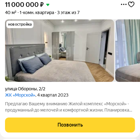
11 000 000
₽
40 м²
1-комн. квартира
3 этаж из 7
новостройка
улица Обороны
,
2/2
ЖК «Морской»
, 4 квартал 2023
Предлагаю Вашему вниманию Жилой комплекс «Морской» -
продуманный до мелочей и комфортной жизни. Планировка
квартир продуманна и отличается грамотным зонированием
пространства и большой светопроницаемостью. Современные
Позвонить
технологии позволили нам