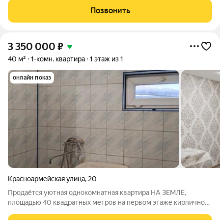
Азовском побережье! Гостиничный комплекс МореТут
Позвонить
расположен на первой береговой линии. От корпусов
3 350 000
₽
40 м²
1-комн. квартира
1 этаж из 1
онлайн показ
Красноармейская улица
,
20
Продаётся уютная однокомнатная квартира НА ЗЕМЛЕ,
площадью 40 квадратных метров на первом этаже кирпичного
дома, расположенного по адресу: город Темрюк,