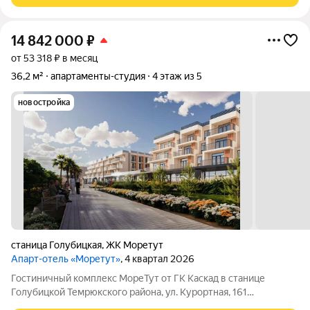
14 842 000
₽
от 53 318 ₽ в месяц
36,2 м²
апартаменты-студия
4 этаж из 5
новостройка
станица Голубицкая
,
ЖК Моретут
Апарт-отель «Моретут»
, 4 квартал 2026
Гостиничный комплекс МореТут от ГК Каскад в станице
Голубицкой Темрюкского района, ул. Курортная, 161
Совершенно новый формат курортной недвижимости на