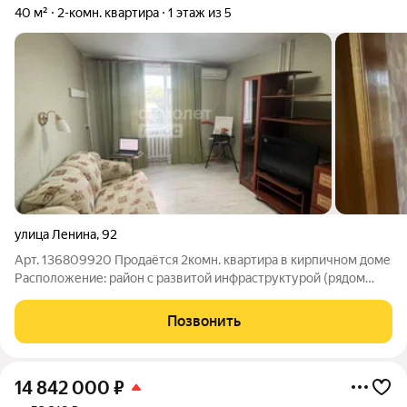
40 м²
2-комн. квартира
1 этаж из 5
улица Ленина
,
92
Арт. 136809920 Продаётся 2комн. квартира в кирпичном доме
Расположение: район с развитой инфраструктурой (рядом
садики, школы) Особенности: изолированные комнаты; мебель
на кухне и в комнатах; кондиционер; вид во двор (спортивная
Позвонить
площадка). По
14 842 000
₽