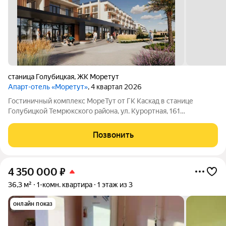
станица Голубицкая
,
ЖК Моретут
Апарт-отель «Моретут»
, 4 квартал 2026
Гостиничный комплекс МореТут от ГК Каскад в станице
Голубицкой Темрюкского района, ул. Курортная, 161
Совершенно новый формат курортной недвижимости на
Азовском побережье! Гостиничный комплекс МореТут
Позвонить
расположен на первой береговой линии. От корпусов
4 350 000
₽
36,3 м²
1-комн. квартира
1 этаж из 3
онлайн показ