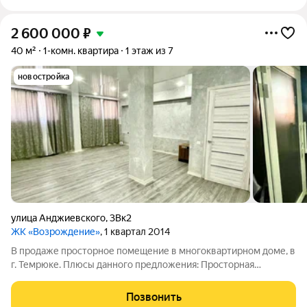
2 600 000
₽
40 м²
1-комн. квартира
1 этаж из 7
новостройка
улица Анджиевского
,
3Вк2
ЖК «Возрождение»
, 1 квартал 2014
В продаже просторное помещение в многоквартирном доме, в
г. Темрюке. Плюсы данного предложения: Просторная
квадратура (39,6 кв.м) площадь. Хороший ремонт, позволяет
сразу использовать под свои нужды. Имеется возможность
Позвонить
использовать под коммерческие