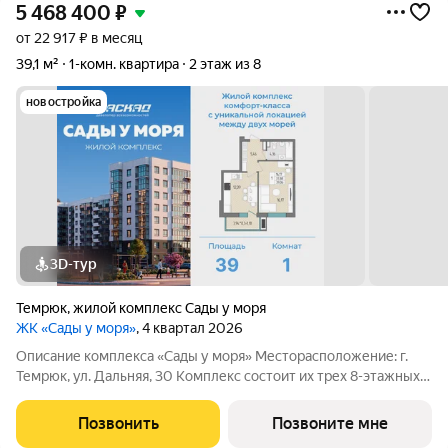
5 468 400
₽
от 22 917 ₽ в месяц
39,1 м²
1-комн. квартира
2 этаж из 8
новостройка
3D-тур
Темрюк
,
жилой комплекс Сады у моря
ЖК «Сады у моря»
, 4 квартал 2026
Описание комплекса «Сады у моря» Месторасположение: г.
Темрюк, ул. Дальняя, 30 Комплекс состоит их трех 8-этажных
домов, каждый дом имеет подземный технический этаж.
Литеры 1 и 2 состоят из 10 подъездов. Литер 1 и 2 построены и
Позвонить
Позвоните мне
введены в