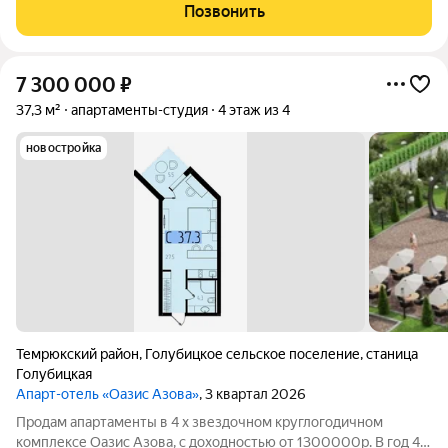
Красноармейская улица, 20. Жилая площадь составляет 16
Позвонить
квадратных метров, что позволяет комфортно
7 300 000
₽
37,3 м²
апартаменты-студия
4 этаж из 4
новостройка
Темрюкский район
,
Голубицкое сельское поселение
,
станица
Голубицкая
Апарт-отель «Оазис Азова»
, 3 квартал 2026
Продам апартаменты в 4 х звездочном круглогодичном
комплексе Оазис Азова, с доходностью от 1300000р. В год 4