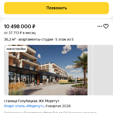
месторасположение: школа, детский сад, аптеки и магазины,
спортзал, всё в шаговой доступности. А самое главное на Юге
Позвонить
это море, а их здесь два-Азовское море
10 498 000
₽
от 37 713 ₽ в месяц
36,2 м²
апартаменты-студия
5 этаж из 5
новостройка
станица Голубицкая
,
ЖК Моретут
Апарт-отель «Моретут»
, 4 квартал 2026