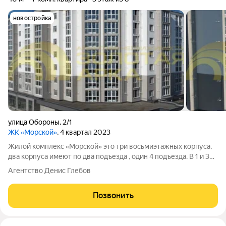
новостройка
улица Обороны
,
2/1
ЖК «Морской»
, 4 квартал 2023
Жилой комплекс «Морской» это три восьмиэтажных корпуса,
два корпуса имеют по два подъезда , один 4 подъезда. В 1 и 3
корпусах имеются одно- и двухкомнатные квартиры, во
Агентство Денис Глебов
втором корпусе одно-, двух-, трёхкомнатные квартиры.
Площади однокомнатных
Позвонить