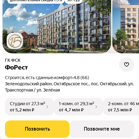
дополнительная скидка 1.5%
3D-тур
ГК ФСК
ФоРест
Строится, есть сданные
•
комфорт
•
4.8 (66)
Зеленодольский район, Октябрьское пос., пос. Октябрьский, ул.
Транспортная / ул. Зелёная
Студии
от 27,3 м²
1-комн.
от 29,3 м²
2-комн.
от 46 м
от 5,2 млн ₽
от 4,7 млн ₽
от 7,5 млн ₽
Позвонить
Позвоните мне