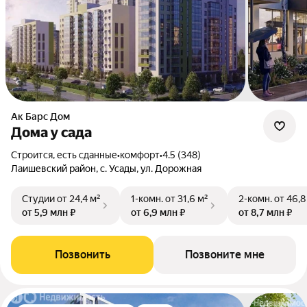
Ак Барс Дом
Дома у сада
Строится, есть сданные
•
комфорт
•
4.5 (348)
Лаишевский район, с. Усады, ул. Дорожная
Студии
от 24,4 м²
1-комн.
от 31,6 м²
2-комн.
от 46,8
от 5,9 млн ₽
от 6,9 млн ₽
от 8,7 млн ₽
Позвонить
Позвоните мне