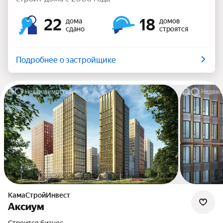
22
18
дома
домов
сдано
строятся
Подробнее о застройщике
КамаСтройИнвест
Аксиум