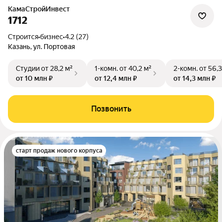
КамаСтройИнвест
1712
Строится
•
бизнес
•
4.2 (27)
Казань, ул. Портовая
Студии
от 28,2 м²
1-комн.
от 40,2 м²
2-комн.
от 56,3
от 10 млн ₽
от 12,4 млн ₽
от 14,3 млн ₽
Позвонить
старт продаж нового корпуса