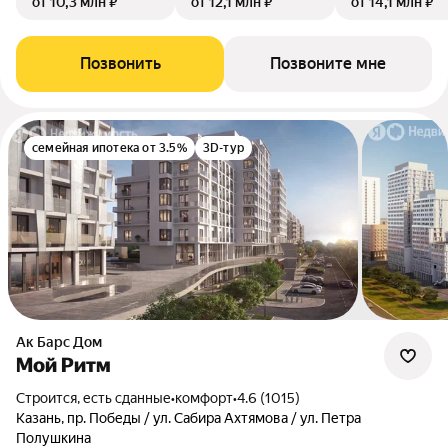
от 10,3 млн ₽
от 12,1 млн ₽
от 14,1 млн ₽
Позвонить
Позвоните мне
семейная ипотека от 3.5%
3D-тур
Ак Барс Дом
Мой Ритм
Строится, есть сданные
•
комфорт
•
4.6 (1015)
Казань, пр. Победы / ул. Сабира Ахтямова / ул. Петра
Полушкина