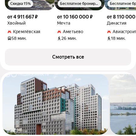
Скидка 15%
Бесплатное бронирование
от 4 911 667 ₽
от 10 160 000 ₽
от 8 110 000
Хвойный
Мечта
Династия
Кремлёвская
Аметьево
Авиастрои
58 мин.
26 мин.
18 мин.
Смотреть все