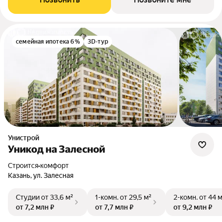
семейная ипотека 6%
3D-тур
Унистрой
Уникод на Залесной
Строится
•
комфорт
Казань, ул. Залесная
Студии
от 33,6 м²
1-комн.
от 29,5 м²
2-комн.
от 44 
от 7,2 млн ₽
от 7,7 млн ₽
от 9,2 млн ₽