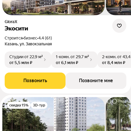
GloraX
Экосити
Строится
•
бизнес
•
4.4 (61)
Казань, ул. Завокзальная
Студии
от 22,9 м²
1-комн.
от 29,7 м²
2-комн.
от 43,4
от 5,5 млн ₽
от 6,1 млн ₽
от 8,4 млн ₽
Позвонить
Позвоните мне
скидка 15%
3D-тур