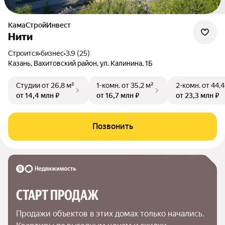
КамаСтройИнвест
Нити
Строится
•
бизнес
•
3.9 (25)
Казань, Вахитовский район, ул. Калинина, 1Б
Студии
от 26,8 м²
1-комн.
от 35,2 м²
2-комн.
от 44,4
от 14,4 млн ₽
от 16,7 млн ₽
от 23,3 млн ₽
Позвонить
СТАРТ ПРОДАЖ
Продажи объектов в этих домах только начались. 