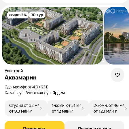
скидка 3%
3D-тур
Унистрой
Аквамарин
Сдан
•
комфорт
•
4.9 (631)
Казань, ул. Ачинская / ул. Ярдем
Студии
от 32 м²
1-комн.
от 51 м²
2-комн.
от 46 м²
от 9,3 млн ₽
от 12 млн ₽
от 12,1 млн ₽
Позвонить
Позвоните мне