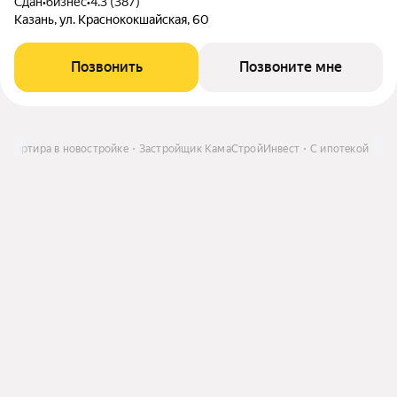
Сдан
•
бизнес
•
4.3 (387)
Казань, ул. Краснококшайская, 60
Позвонить
Позвоните мне
Квартира в новостройке
Застройщик КамаСтройИнвест
С ипотекой