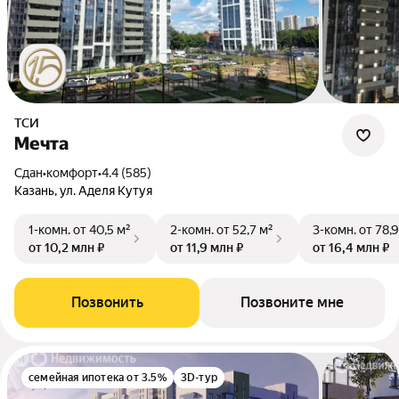
ТСИ
Мечта
Сдан
•
комфорт
•
4.4 (585)
Казань, ул. Аделя Кутуя
1-комн.
от 40,5 м²
2-комн.
от 52,7 м²
3-комн.
от 78,9
от 10,2 млн ₽
от 11,9 млн ₽
от 16,4 млн ₽
Позвонить
Позвоните мне
семейная ипотека от 3.5%
3D-тур