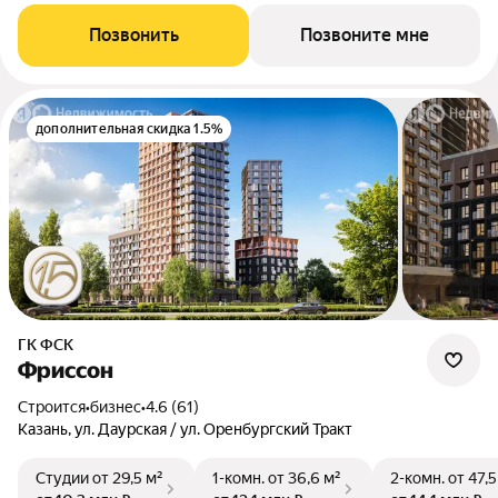
Позвонить
Позвоните мне
дополнительная скидка 1.5%
ГК ФСК
Фриссон
Строится
•
бизнес
•
4.6 (61)
Казань, ул. Даурская / ул. Оренбургский Тракт
Студии
от 29,5 м²
1-комн.
от 36,6 м²
2-комн.
от 47,5