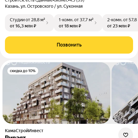
Строится, есть сданные
•
бизнес
•
4.3 (59)
Казань, ул. Островского / ул. Суконная
Студии
от 28,8 м²
1-комн.
от 37,7 м²
2-комн.
от 57,8
от 16,3 млн ₽
от 18 млн ₽
от 23 млн ₽
Позвонить
скидка до 10%
КамаСтройИнвест
Риваят