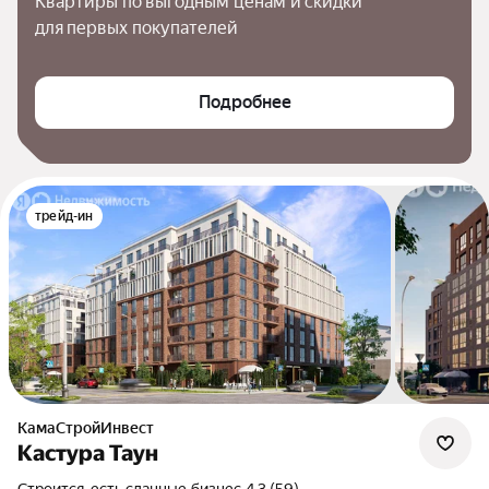
Квартиры по выгодным ценам и скидки 
для первых покупателей
Подробнее
трейд-ин
КамаСтройИнвест
Кастура Таун