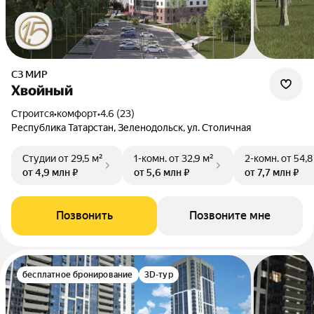
СЗ МИР
Хвойный
Строится
•
комфорт
•
4.6 (23)
Республика Татарстан, Зеленодольск, ул. Столичная
Студии
от 29,5 м²
1-комн.
от 32,9 м²
2-комн.
от 54,8
от 4,9 млн ₽
от 5,6 млн ₽
от 7,7 млн ₽
Позвонить
Позвоните мне
бесплатное бронирование
3D-тур