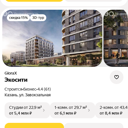
скидка 15%
3D-тур
GloraX
Экосити
Строится
•
бизнес
•
4.4 (61)
Казань, ул. Завокзальная
Студии
от 22,9 м²
1-комн.
от 29,7 м²
2-комн.
от 43,4
от 5,4 млн ₽
от 6,1 млн ₽
от 8,4 млн ₽