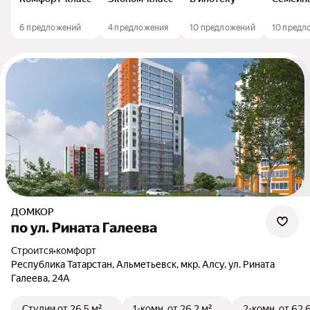
6 предложений
4 предложения
10 предложений
10 предл
ДОМКОР
по ул. Рината Галеева
Строится
•
комфорт
Республика Татарстан, Альметьевск, мкр. Алсу, ул. Рината
Галеева, 24А
Студии
от 26,5 м²
1-комн.
от 26,2 м²
2-комн.
от 62,