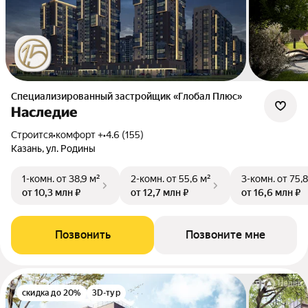
Специализированный застройщик «Глобал Плюс»
Наследие
Строится
•
комфорт +
•
4.6 (155)
Казань, ул. Родины
1-комн.
от 38,9 м²
2-комн.
от 55,6 м²
3-комн.
от 75,8
от 10,3 млн ₽
от 12,7 млн ₽
от 16,6 млн ₽
Позвонить
Позвоните мне
скидка до 20%
3D-тур