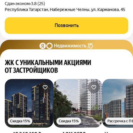
Сдан
•
эконом
•
3.8 (25)
Республика Татарстан, Набережные Челны, ул. Карманова, 45
Позвонить
ЖК С УНИКАЛЬНЫМИ АКЦИЯМИ
ОТ ЗАСТРОЙЩИКОВ
Скидка 15%
Скидка 15%
Рассрочка с П