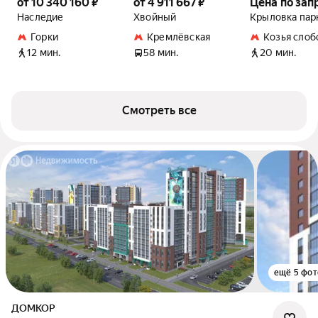
от 10 340 160 ₽
от 4 911 667 ₽
Цена по зап
Наследие
Хвойный
Крыловка пар
Горки
Кремлёвская
Козья слоб
12 мин.
58 мин.
20 мин.
Смотреть все
ещё 5 фот
ДОМКОР