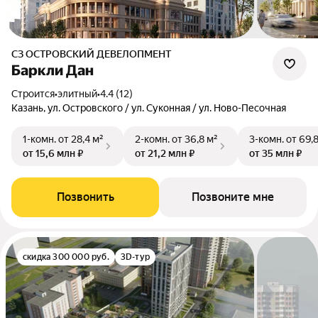
СЗ ОСТРОВСКИЙ ДЕВЕЛОПМЕНТ
Баркли Дан
Строится
•
элитный
•
4.4 (12)
Казань, ул. Островского / ул. Суконная / ул. Ново-Песочная
1-комн.
от 28,4 м²
2-комн.
от 36,8 м²
3-комн.
от 69,
от 15,6 млн ₽
от 21,2 млн ₽
от 35 млн ₽
Позвонить
Позвоните мне
скидка 300 000 руб.
3D-тур