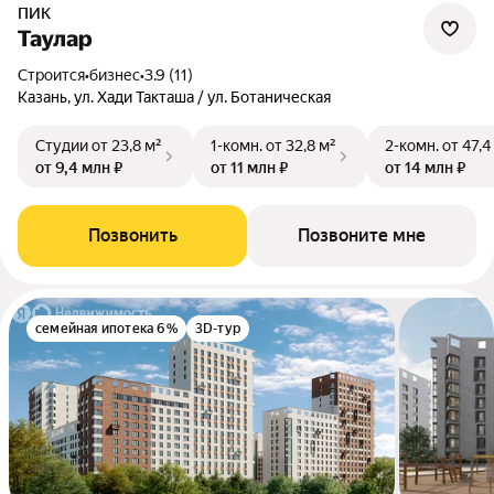
ПИК
Таулар
Строится
•
бизнес
•
3.9 (11)
Казань, ул. Хади Такташа / ул. Ботаническая
Студии
от 23,8 м²
1-комн.
от 32,8 м²
2-комн.
от 47,4
от 9,4 млн ₽
от 11 млн ₽
от 14 млн ₽
Позвонить
Позвоните мне
семейная ипотека 6%
3D-тур