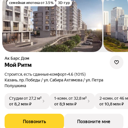
семейная ипотека от 3.5%
3D-тур
Ак Барс Дом
Мой Ритм
Строится, есть сданные
•
комфорт
•
4.6 (1015)
Казань, пр. Победы / ул. Сабира Ахтямова / ул. Петра
Полушкина
Студии
от 27,2 м²
1-комн.
от 32,8 м²
2-комн.
от 46 м
от 8,2 млн ₽
от 8,9 млн ₽
от 10,8 млн ₽
Позвонить
Позвоните мне