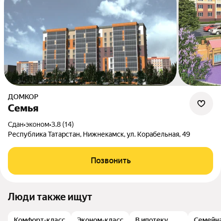
ДОМКОР
Семья
Сдан
•
эконом
•
3.8 (14)
Республика Татарстан, Нижнекамск, ул. Корабельная, 49
Позвонить
Люди также ищут
Комфорт-класс
Эконом-класс
В ипотеку
Семейна