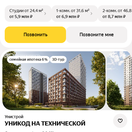
Студии
от 24,4 м²
1-комн.
от 31,6 м²
2-комн.
от 46,8
от 5,9 млн ₽
от 6,9 млн ₽
от 8,7 млн ₽
Позвонить
Позвоните мне
семейная ипотека 6%
3D-тур
Унистрой
УНИКОД НА ТЕХНИЧЕСКОЙ