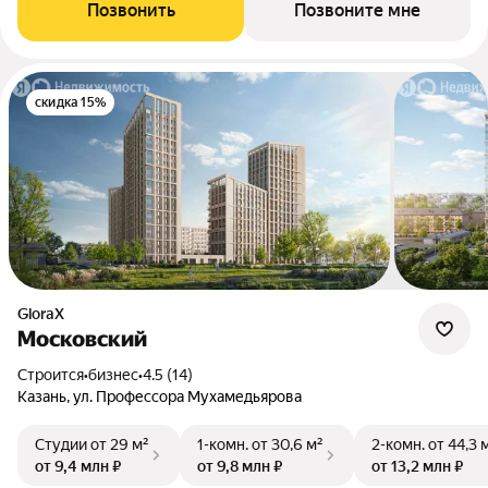
Позвонить
Позвоните мне
скидка 15%
GloraX
Московский
Строится
•
бизнес
•
4.5 (14)
Казань, ул. Профессора Мухамедьярова
Студии
от 29 м²
1-комн.
от 30,6 м²
2-комн.
от 44,3 
от 9,4 млн ₽
от 9,8 млн ₽
от 13,2 млн ₽