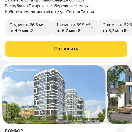
Строится, есть сданные
•
комфорт
•
3.7 (83)
Республика Татарстан, Набережные Челны,
Набережночелнинский пр. / ул. Сергея Титова
Студии
от 26,3 м²
1-комн.
от 39,9 м²
2-комн.
от 62,3
от 4,9 млн ₽
от 6,7 млн ₽
от 8,7 млн ₽
Позвонить
ДОМКОР