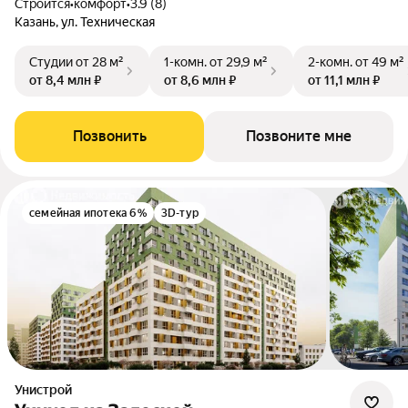
Строится
•
комфорт
•
3.9 (8)
Казань, ул. Техническая
Студии
от 28 м²
1-комн.
от 29,9 м²
2-комн.
от 49 м²
от 8,4 млн ₽
от 8,6 млн ₽
от 11,1 млн ₽
Позвонить
Позвоните мне
семейная ипотека 6%
3D-тур
Унистрой