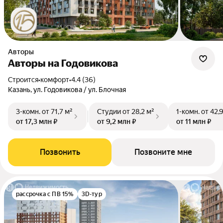
Авторы
Авторы на Годовикова
Строится
•
комфорт
•
4.4 (36)
Казань, ул. Годовикова / ул. Блочная
3-комн.
от 71,7 м²
Студии
от 28,2 м²
1-комн.
от 42,
от 17,3 млн ₽
от 9,2 млн ₽
от 11 млн ₽
Позвонить
Позвоните мне
рассрочка с ПВ 15%
3D-тур