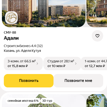
СМУ-88
Адали
Строится
•
бизнес
•
4.4 (32)
Казань, ул. Аделя Кутуя
3-комн.
от 66,5 м²
Студии
от 28,1 м²
1-комн.
от 44,
от 15,8 млн ₽
от 10 млн ₽
от 12,7 млн ₽
Позвонить
Позвоните мне
семейная ипотека 6%
3D-тур