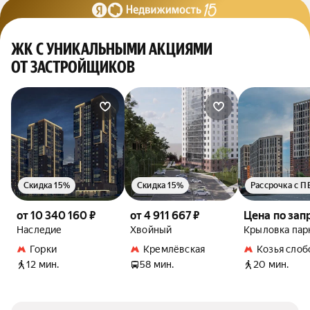
ЖК С УНИКАЛЬНЫМИ АКЦИЯМИ
ОТ ЗАСТРОЙЩИКОВ
Скидка 15%
Скидка 15%
Рассрочка с П
от 10 340 160 ₽
от 4 911 667 ₽
Цена по зап
Наследие
Хвойный
Крыловка пар
Горки
Кремлёвская
Козья слоб
12 мин.
58 мин.
20 мин.