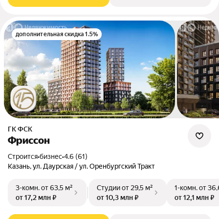
дополнительная скидка 1.5%
ГК ФСК
Фриссон
Строится
•
бизнес
•
4.6 (61)
Казань, ул. Даурская / ул. Оренбургский Тракт
3-комн.
от 63,5 м²
Студии
от 29,5 м²
1-комн.
от 36,
от 17,2 млн ₽
от 10,3 млн ₽
от 12,1 млн ₽