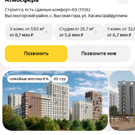
Строится, есть сданные
•
комфорт
•
4.9 (1106)
Высокогорский район, с. Высокая гора, ул. Хасана Шайдуллина
3-комн.
от 59,5 м²
Студии
от 25,7 м²
1-комн.
от 32,
от 8,7 млн ₽
от 5,6 млн ₽
от 6,7 млн ₽
Позвонить
Позвоните мне
семейная ипотека 6%
3D-тур