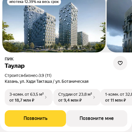
ипотека 12.39% на весь срок
ПИК
Таулар
Строится
•
бизнес
•
3.9 (11)
Казань, ул. Хади Такташа / ул. Ботаническая
3-комн.
от 63,5 м²
Студии
от 23,8 м²
1-комн.
от 32,
от 18,7 млн ₽
от 9,4 млн ₽
от 11 млн ₽
Позвонить
Позвоните мне