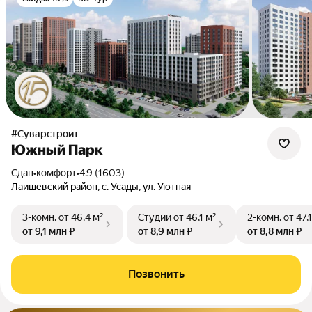
#Суварстроит
Южный Парк
Сдан
•
комфорт
•
4.9 (1603)
Лаишевский район, с. Усады, ул. Уютная
3-комн.
от 46,4 м²
Студии
от 46,1 м²
2-комн.
от 47,
от 9,1 млн ₽
от 8,9 млн ₽
от 8,8 млн ₽
Позвонить