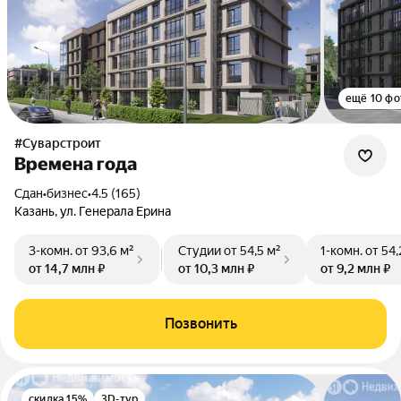
ещё 10 фо
#Суварстроит
Времена года
Сдан
•
бизнес
•
4.5 (165)
Казань, ул. Генерала Ерина
3-комн.
от 93,6 м²
Студии
от 54,5 м²
1-комн.
от 54,
от 14,7 млн ₽
от 10,3 млн ₽
от 9,2 млн ₽
Позвонить
скидка 15%
3D-тур