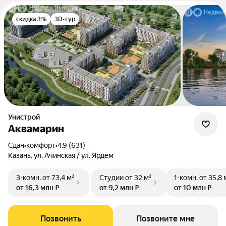
скидка 3%
3D-тур
Унистрой
Аквамарин
Сдан
•
комфорт
•
4.9 (631)
Казань, ул. Ачинская / ул. Ярдем
3-комн.
от 73,4 м²
Студии
от 32 м²
1-комн.
от 35,8 
от 16,3 млн ₽
от 9,2 млн ₽
от 10 млн ₽
Позвонить
Позвоните мне