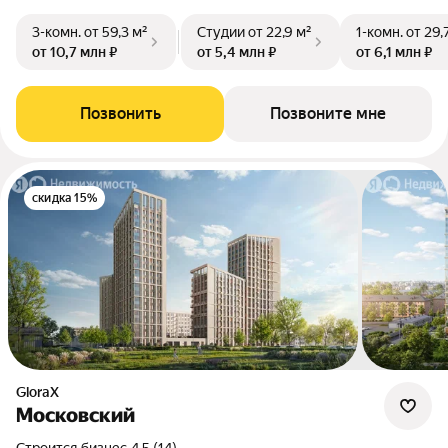
3-комн.
от 59,3 м²
Студии
от 22,9 м²
1-комн.
от 29,
от 10,7 млн ₽
от 5,4 млн ₽
от 6,1 млн ₽
Позвонить
Позвоните мне
скидка 15%
GloraX
Московский