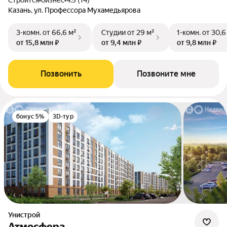
Строится
•
бизнес
•
4.5 (14)
Казань, ул. Профессора Мухамедьярова
3-комн.
от 66,6 м²
Студии
от 29 м²
1-комн.
от 30,6
от 15,8 млн ₽
от 9,4 млн ₽
от 9,8 млн ₽
Позвонить
Позвоните мне
бонус 5%
3D-тур
Унистрой
Атмосфера