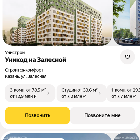
Унистрой
Уникод на Залесной
Строится
•
комфорт
Казань, ул. Залесная
3-комн.
от 78,5 м²
Студии
от 33,6 м²
1-комн.
от 29,
от 12,9 млн ₽
от 7,2 млн ₽
от 7,7 млн ₽
Позвонить
Позвоните мне