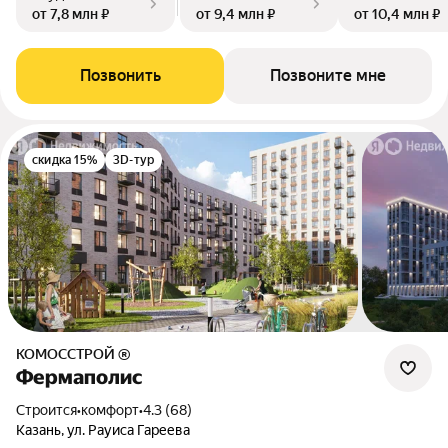
от 7,8 млн ₽
от 9,4 млн ₽
от 10,4 млн ₽
Позвонить
Позвоните мне
скидка 15%
3D-тур
КОМОССТРОЙ ®
Фермаполис
Строится
•
комфорт
•
4.3 (68)
Казань, ул. Рауиса Гареева