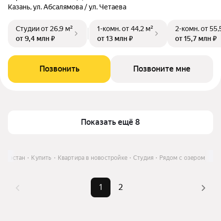
Казань, ул. Абсалямова / ул. Четаева
Студии
от 26,9 м²
1-комн.
от 44,2 м²
2-комн.
от 55,
от 9,4 млн ₽
от 13 млн ₽
от 15,7 млн ₽
Позвонить
Позвоните мне
Показать ещё 8
атарстан
Купить
Квартира в новостройке
Студия
Рядом с озером
1
2