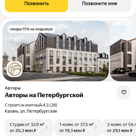
Позвонить
Позвоните мне
скидка 15% на кладовую
Авторы
Авторы на Петербургской
Строится
•
элитный
•
4.3 (28)
Казань, ул. Петербургская
Студии
от 32,9 м²
1-комн.
от 37,5 м²
2-комн.
от 56,
от 20,3 млн ₽
от 19,3 млн ₽
от 29,1 млн ₽