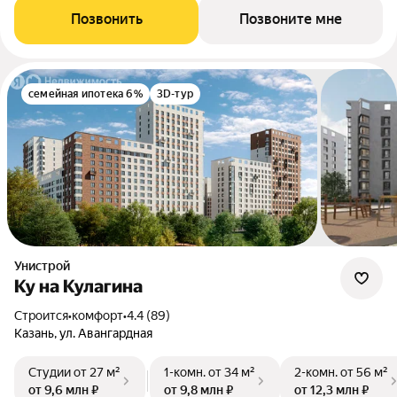
Позвонить
Позвоните мне
семейная ипотека 6%
3D-тур
Унистрой
Ку на Кулагина
Строится
•
комфорт
•
4.4 (89)
Казань, ул. Авангардная
Студии
от 27 м²
1-комн.
от 34 м²
2-комн.
от 56 м²
от 9,6 млн ₽
от 9,8 млн ₽
от 12,3 млн ₽