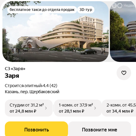
бесплатное такси до отдела продаж
3D-тур
СЗ «Заря»
Заря
Строится
•
элитный
•
4.4 (42)
Казань, пер. Щербаковский
Студии
от 31,2 м²
1-комн.
от 37,9 м²
2-комн.
от 45,5
от 24,8 млн ₽
от 28,1 млн ₽
от 34,4 млн ₽
Позвонить
Позвоните мне