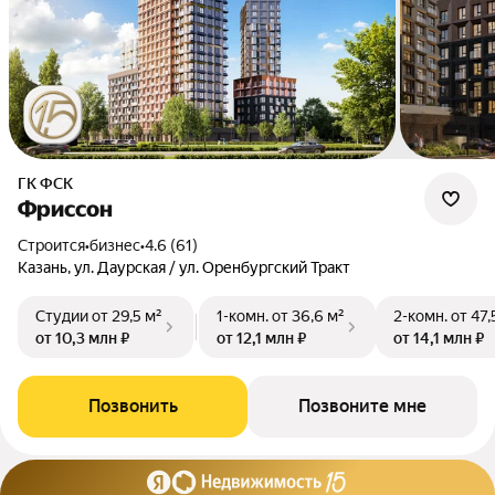
ГК ФСК
Фриссон
Строится
•
бизнес
•
4.6 (61)
Казань, ул. Даурская / ул. Оренбургский Тракт
Студии
от 29,5 м²
1-комн.
от 36,6 м²
2-комн.
от 47,
от 10,3 млн ₽
от 12,1 млн ₽
от 14,1 млн ₽
Позвонить
Позвоните мне