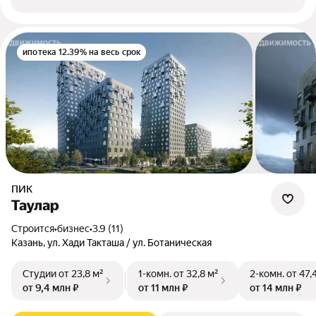
ипотека 12.39% на весь срок
ПИК
Таулар
Строится
•
бизнес
•
3.9 (11)
Казань, ул. Хади Такташа / ул. Ботаническая
Студии
от 23,8 м²
1-комн.
от 32,8 м²
2-комн.
от 47,
от 9,4 млн ₽
от 11 млн ₽
от 14 млн ₽