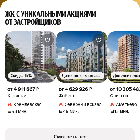
ЖК С УНИКАЛЬНЫМИ АКЦИЯМИ
ОТ ЗАСТРОЙЩИКОВ
Скидка 15%
Дополнительная скидка 1.5%
от 4 911 667 ₽
от 4 629 926 ₽
от 10 305 48
Хвойный
ФоРест
Фриссон
Кремлёвская
Северный вокзал
Аметьево
58 мин.
46 мин.
13 мин.
Смотреть все