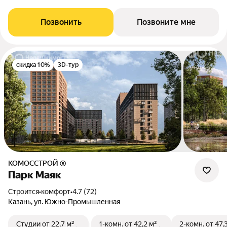
Позвонить
Позвоните мне
скидка 10%
3D-тур
КОМОССТРОЙ ®
Парк Маяк
Строится
•
комфорт
•
4.7 (72)
Казань, ул. Южно-Промышленная
Студии
от 22,7 м²
1-комн.
от 42,2 м²
2-комн.
от 47,