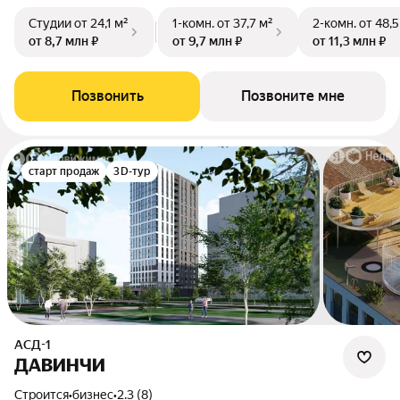
Студии
от 24,1 м²
1-комн.
от 37,7 м²
2-комн.
от 48,5
от 8,7 млн ₽
от 9,7 млн ₽
от 11,3 млн ₽
Позвонить
Позвоните мне
старт продаж
3D-тур
АСД-1
ДАВИНЧИ
Строится
•
бизнес
•
2.3 (8)