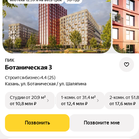
ипотека 12.39% на весь срок
3D-тур
ПИК
Ботаническая 3
Строится
•
бизнес
•
4.4 (25)
Казань, ул. Ботаническая / ул. Шаляпина
Студии
от 20,9 м²
1-комн.
от 31,4 м²
2-комн.
от 51,
от 10,8 млн ₽
от 12,4 млн ₽
от 17,6 млн ₽
Позвонить
Позвоните мне