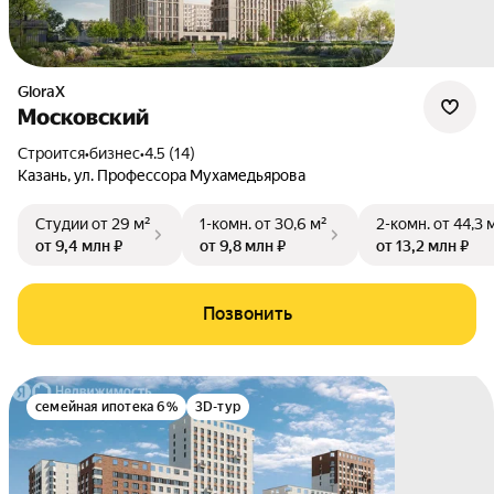
GloraX
Московский
Строится
•
бизнес
•
4.5 (14)
Казань
,
ул. Профессора Мухамедьярова
Студии
от 29 м²
1-комн.
от 30,6 м²
2-комн.
от 44,3 
от 9,4 млн ₽
от 9,8 млн ₽
от 13,2 млн ₽
Позвонить
семейная ипотека 6%
3D-тур