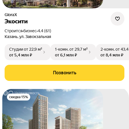
GloraX
Экосити
Строится
•
бизнес
•
4.4 (61)
Казань
,
ул. Завокзальная
Студии
от 22,9 м²
1-комн.
от 29,7 м²
2-комн.
от 43,4
от 5,4 млн ₽
от 6,1 млн ₽
от 8,4 млн ₽
Позвонить
скидка 15%