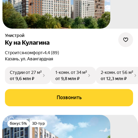
Унистрой
Ку на Кулагина
Строится
•
комфорт
•
4.4 (89)
Казань
,
ул. Авангардная
Студии
от 27 м²
1-комн.
от 34 м²
2-комн.
от 56 м²
от 9,6 млн ₽
от 9,8 млн ₽
от 12,3 млн ₽
Позвонить
бонус 5%
3D-тур