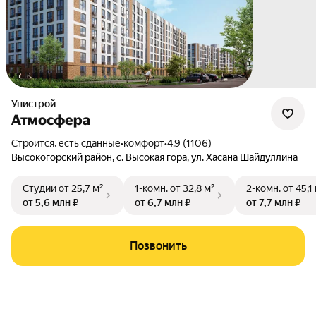
Унистрой
Атмосфера
Строится, есть сданные
•
комфорт
•
4.9 (1106)
Высокогорский район
,
с. Высокая гора
,
ул. Хасана Шайдуллина
Студии
от 25,7 м²
1-комн.
от 32,8 м²
2-комн.
от 45,1
от 5,6 млн ₽
от 6,7 млн ₽
от 7,7 млн ₽
Позвонить