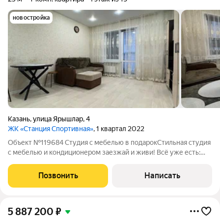
новостройка
Казань
,
улица Ярышлар
,
4
ЖК «Станция Спортивная»
, 1 квартал 2022
Объект №119684 Студия с мебелью в подарокСтильная студия
с мебелью и кондиционером заезжай и живи! Всё уже есть:
диван, кровать, кухня, техника, кондиционер просто берите
вещи и въезжайте. Идеальное пространство для молодой
Позвонить
Написать
пары или творческого
5 887 200
₽