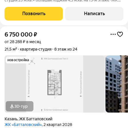
студия 25 м.кв.+ большая лоджия 4,3 м.кв. на 13-м этаже -ЖК
«Станция Спортивная», ул. Ярышлар, 4. Дом 2021 года,
монолит, 19 этажей. Казанская прописка официальная
Позвонить
Написать
регистрация без вопросов.
6 750 000
₽
от 28 288 ₽ в месяц
21,5 м²
квартира-студия
8 этаж из 24
новостройка
3D-тур
Казань
,
ЖК Батталовский
ЖК «Батталовский»
, 2 квартал 2028