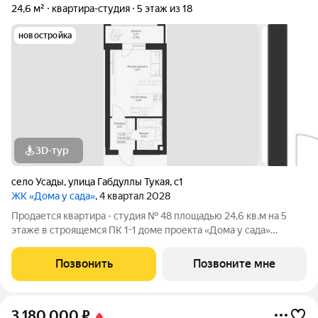
24,6 м²
квартира-студия
5 этаж из 18
новостройка
3D-тур
село Усады
,
улица Габдуллы Тукая
,
с1
ЖК «Дома у сада»
, 4 квартал 2028
Продается квартира - студия № 48 площадью 24,6 кв.м на 5
этаже в строящемся ПК 1-1 доме проекта «Дома у сада»
компании «Aк Барс Дом». ЖК ДОМА У САДА это современный
жилой комплекс с развитой инфраструктурой, прекрасными
Позвонить
Позвоните мне
видами и удобным
3 180 000
₽