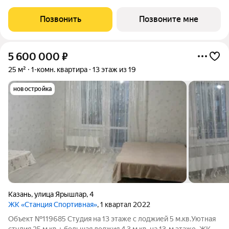
компании «Aк Барс Дом». ЖК ДОМА У САДА это современный
жилой комплекс с развитой инфраструктурой, прекрасными
Позвонить
Позвоните мне
видами и удобным
5 600 000
₽
25 м²
1-комн. квартира
13 этаж из 19
новостройка
Казань
,
улица Ярышлар
,
4
ЖК «Станция Спортивная»
, 1 квартал 2022
Объект №119685 Студия на 13 этаже с лоджией 5 м.кв.Уютная