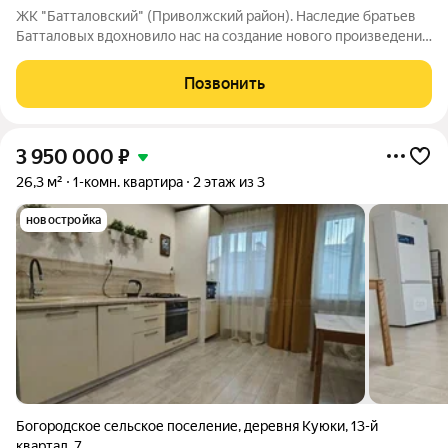
ЖК "Батталовский" (Приволжский район). Наследие братьев
Батталовых вдохновило нас на создание нового произведения
целого цикла домов «Батталовский». Многотомное издание
«Батталовский» это повествование об одной самой главной
Позвонить
истории долгой и
3 950 000
₽
26,3 м²
1-комн. квартира
2 этаж из 3
новостройка
Богородское сельское поселение
,
деревня Куюки
,
13-й
квартал
,
7