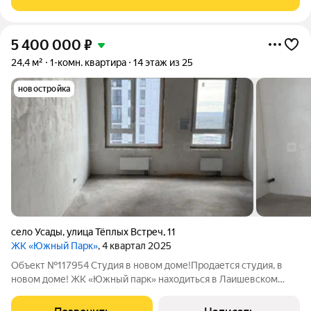
истории долгой и
5 400 000
₽
24,4 м²
1-комн. квартира
14 этаж из 25
новостройка
село Усады
,
улица Тёплых Встреч
,
11
ЖК «Южный Парк»
, 4 квартал 2025
Объект №117954 Студия в новом доме!Продается студия, в
новом доме! ЖК «Южный парк» находиться в Лaишевскoм
муниципaльнoм районе, напpотив с. Уcады. Нa тeppитoрии
микpopaйонa есть вce, что нужнo для жизни. До центра можно