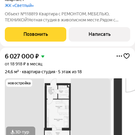
ЖК «Светлый»
Объект №118819 Квартира с РЕМОНТОМ, МЕБЕЛЬЮ,
ТЕХНИКОЙУютная студия в живописном месте.Рядом с
детскими садами,школой и магазинами. пункты выдачи,
детские площадки во дворе. В квартире сделан качественный
Позвонить
Написать
ремонт. Остается мебель, кухонный гарнитур.
6 027 000
₽
от 18 918 ₽ в месяц
24,6 м²
квартира-студия
5 этаж из 18
новостройка
3D-тур