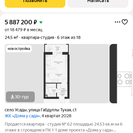
Позвонить
Написать
добраться на электричке за
5 887 200
₽
от 18 479 ₽ в месяц
24,5 м²
квартира-студия
6 этаж из 18
новостройка
3D-тур
село Усады
,
улица Габдуллы Тукая
,
с1
ЖК «Дома у сада»
, 4 квартал 2028
Продается квартира - студия № 62 площадью 24,53 кв.м на 6
этаже в строящемся ПК 1-1 доме проекта «Дома у сада»