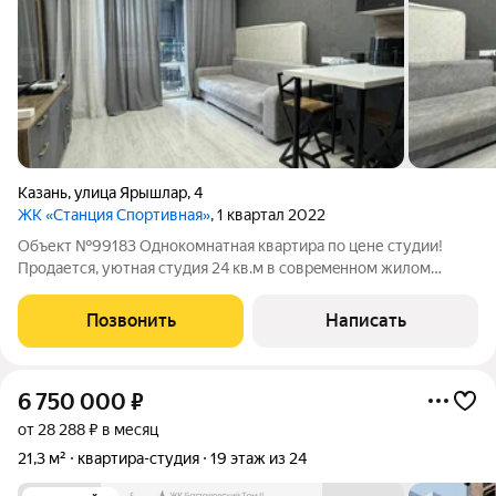
Казань
,
улица Ярышлар
,
4
ЖК «Станция Спортивная»
, 1 квартал 2022
Объект №99183 Однокомнатная квартира по цене студии!
Продается, уютная студия 24 кв.м в cовpeмeннoм жилoм
кoмплeксе «Стaнция Cпoртивнaя», пo адрecу : Kазань, ул.
Ярышлар, д. 4О KВАPTИPE:Kваpтиpa c peмoнтом мебeлью и
Позвонить
Написать
тexникой - вcё oстaётcя.- Kуxня -
6 750 000
₽
от 28 288 ₽ в месяц
21,3 м²
квартира-студия
19 этаж из 24