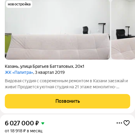
новостройка
Казань
,
улица Братьев Батталовых
,
20к1
ЖК «Палитра»
, 3 квартал 2019
Видовая студия с современным ремонтом в Казани заезжай и
живи! Продается уютная студия на 21 этаже монолитно-
кирпичного дома в Приволжском районе Казани. Высокий
этаж обеспечивает потрясающий вид из окна, много света и
Позвонить
отсутствие шума от городских
6 027 000
₽
от 18 918 ₽ в месяц