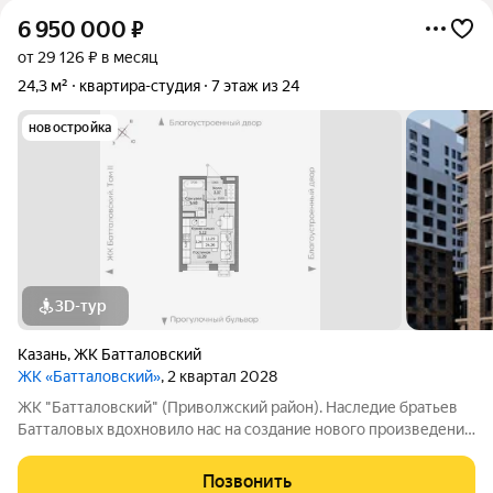
6 950 000
₽
от 29 126 ₽ в месяц
24,3 м²
квартира-студия
7 этаж из 24
новостройка
3D-тур
Казань
,
ЖК Батталовский
ЖК «Батталовский»
, 2 квартал 2028
ЖК "Батталовский" (Приволжский район). Наследие братьев
Батталовых вдохновило нас на создание нового произведения
целого цикла домов «Батталовский». Многотомное издание
«Батталовский» это повествование об одной самой главной
Позвонить