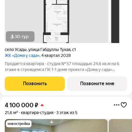
3D-тур
село Усады
,
улица Габдуллы Тукая
,
с1
ЖК «Дома у сада»
, 4 квартал 2028
Продается квартира - студия № 57 площадью 24,6 кв.м на 6
этаже в строящемся ПК 1-1 доме проекта «Дома у сада»
компании «Aк Барс Дом». ЖК ДОМА У САДА это современный
жилой комплекс с развитой инфраструктурой, прекрасными
Позвонить
Позвоните мне
видами и удобным
4 100 000
₽
21,6 м²
квартира-студия
3 этаж из 5
новостройка