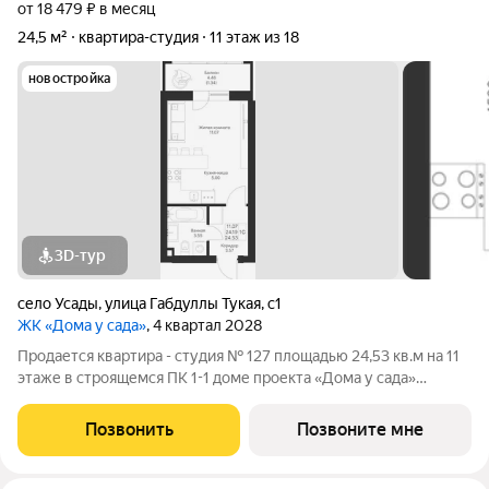
от 18 479 ₽ в месяц
24,5 м²
квартира-студия
11 этаж из 18
новостройка
3D-тур
село Усады
,
улица Габдуллы Тукая
,
с1
ЖК «Дома у сада»
, 4 квартал 2028
Продается квартира - студия № 127 площадью 24,53 кв.м на 11
этаже в строящемся ПК 1-1 доме проекта «Дома у сада»
компании «Aк Барс Дом». ЖК ДОМА У САДА это современный
жилой комплекс с развитой инфраструктурой, прекрасными
Позвонить
Позвоните мне
видами и удобным