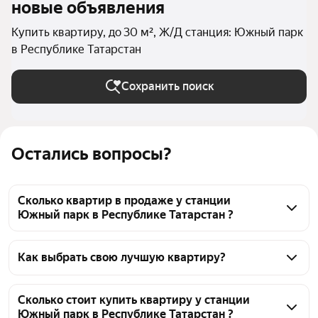
новые объявления
Купить квартиру, до 30 м², Ж/Д станция: Южный парк
в Республике Татарстан
Сохранить поиск
Остались вопросы?
Сколько квартир в продаже у станции
Южный парк в Республике Татарстан ?
На Яндекс Недвижимости в продаже у станции 
Южный парк в Республике Татарстан 111 квартир, 
Как выбрать свою лучшую квартиру?
из них 1 объявление от собственников, 34 
Чтобы купить квартиру маленькую у станции 
объявления от агентств, 76 объявлений от 
Южный парк, воспользуйтесь тепловой картой для 
Сколько стоит купить квартиру у станции
застройщиков
Южный парк в Республике Татарстан ?
оценки инфраструктуры и транспортной 