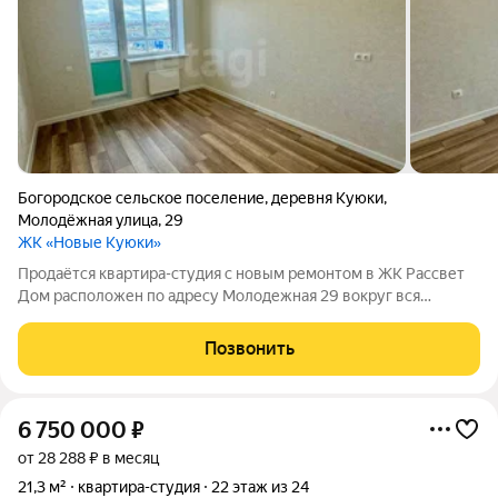
Богородское сельское поселение
,
деревня Куюки
,
Молодёжная улица
,
29
ЖК «Новые Куюки»
Продаётся квартира-студия с новым ремонтом в ЖК Рассвет
Дом расположен по адресу Молодежная 29 вокруг вся
социальная инфраструктура. Основные характеристики:
Площадь квартиры 21,6 м Площадь лоджии - 3 м Этаж: 3 из 5
Позвонить
Новый ремонт выполнен из
6 750 000
₽
от 28 288 ₽ в месяц
21,3 м²
квартира-студия
22 этаж из 24