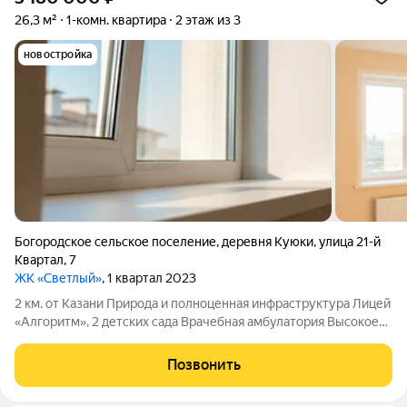
26,3 м²
1-комн. квартира
2 этаж из 3
новостройка
Богородское сельское поселение
,
деревня Куюки
,
улица 21-й
Квартал
,
7
ЖК «Светлый»
, 1 квартал 2023
2 км. от Казани Природа и полноценная инфраструктура Лицей
«Алгоритм», 2 детских сада Врачебная амбулатория Высокое
одобрение ипотеки. Мы правильно подготовим за вас все
документы, чтобы вы получили положительное решение по
Позвонить
ипотеке Военная