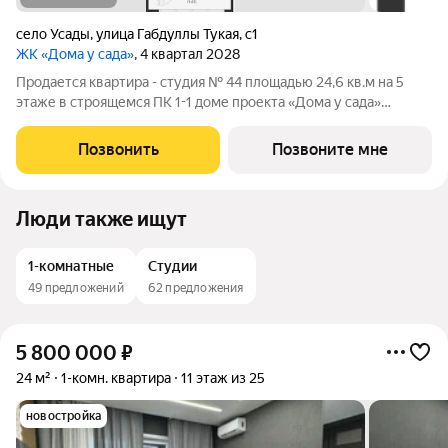
село Усады
,
улица Габдуллы Тукая
,
с1
ЖК «Дома у сада»
, 4 квартал 2028
Продается квартира - студия № 44 площадью 24,6 кв.м на 5
этаже в строящемся ПК 1-1 доме проекта «Дома у сада»
компании «Aк Барс Дом». ЖК ДОМА У САДА это современный
жилой комплекс с развитой инфраструктурой, прекрасными
Позвонить
Позвоните мне
видами и удобным
Люди также ищут
1-комнатные
Студии
49 предложений
62 предложения
5 800 000
₽
24 м²
1-комн. квартира
11 этаж из 25
новостройка