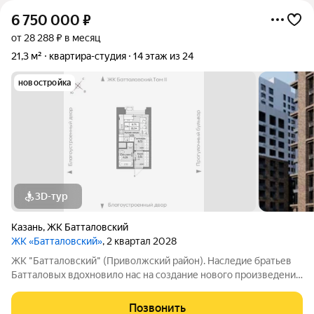
6 750 000
₽
от 28 288 ₽ в месяц
21,3 м²
квартира-студия
14 этаж из 24
новостройка
3D-тур
Казань
,
ЖК Батталовский
ЖК «Батталовский»
, 2 квартал 2028
ЖК "Батталовский" (Приволжский район). Наследие братьев
Батталовых вдохновило нас на создание нового произведения
целого цикла домов «Батталовский». Многотомное издание
«Батталовский» это повествование об одной самой главной
Позвонить