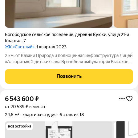
Богородское сельское поселение
,
деревня Куюки
,
улица 21-й
Квартал
,
7
ЖК «Светлый»
, 1 квартал 2023
2 км. от Казани Природа и полноценная инфраструктура Лицей
«Алгоритм», 2 детских сада Врачебная амбулатория Высокое
одобрение ипотеки. Мы правильно подготовим за вас все
документы, чтобы вы получили положительное решение по
Позвонить
ипотеке Военная
6 543 600
₽
от 20 539 ₽ в месяц
24,6 м²
квартира-студия
6 этаж из 18
новостройка