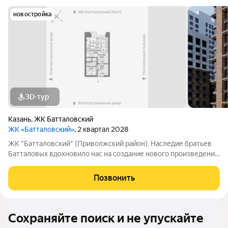
новостройка
3D-тур
Казань
,
ЖК Батталовский
ЖК «Батталовский»
, 2 квартал 2028
ЖК "Батталовский" (Приволжский район). Наследие братьев
Батталовых вдохновило нас на создание нового произведения
целого цикла домов «Батталовский». Многотомное издание
«Батталовский» это повествование об одной самой главной
Позвонить
истории долгой и
Сохраняйте поиск и не упускайте