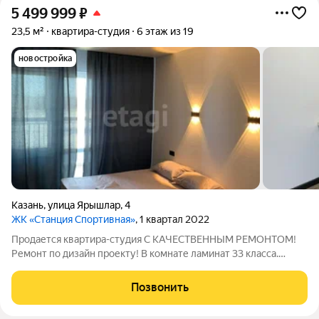
5 499 999
₽
23,5 м²
квартира-студия
6 этаж из 19
новостройка
Казань
,
улица Ярышлар
,
4
ЖК «Станция Спортивная»
, 1 квартал 2022
Продается квартира-студия С КАЧЕСТВЕННЫМ РЕМОНТОМ!
Ремонт по дизайн проекту! В комнате ламинат 33 класса.
Электрика разведена, по госту. Освещение в комнате - 3
сценария. В санузле душевой подиум со стеклянной ширмой,
Позвонить
стиральная машинка Индезит.