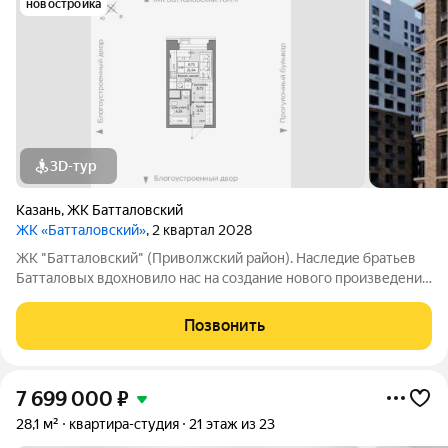
новостройка
3D-тур
Казань
,
ЖК Батталовский
ЖК «Батталовский»
, 2 квартал 2028
ЖК "Батталовский" (Приволжский район). Наследие братьев
Батталовых вдохновило нас на создание нового произведения
целого цикла домов «Батталовский». Многотомное издание
«Батталовский» это повествование об одной самой главной
Позвонить
истории долгой и
7 699 000
₽
28,1 м²
квартира-студия
21 этаж из 23