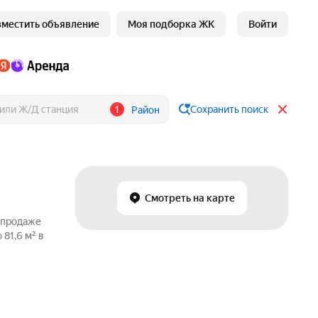
зместить объявление
Моя подборка ЖК
Войти
1
Сохранить поиск
Район
Смотреть на карте
о продаже
81,6 м² в