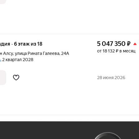
5 047 350
₽
удия · 6 этаж из 18
от 18 132 ₽ в месяц
н Алсу
,
улица Рината Галеева
,
24А
а
, 2 квартал 2028
28 июня 2026
Ж