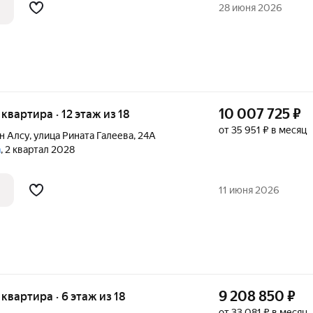
28 июня 2026
10 007 725
₽
я квартира · 12 этаж из 18
от 35 951 ₽ в месяц
н Алсу
,
улица Рината Галеева
,
24А
а
, 2 квартал 2028
11 июня 2026
9 208 850
₽
я квартира · 6 этаж из 18
от 33 081 ₽ в месяц