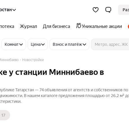
рстан
Ра
потека
Журнал
Для бизнеса
Уникальные акции
Комнат
Цена
Взнос и платёж
Миннибаево
Новостройки
ке у станции Миннибаево в
публике Татарстан — 74 объявления от агентств и собственников п
едвижимости. В нашем каталоге предложения площадью от 26,2 м² до 
ктеристики.
17