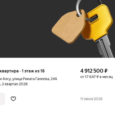
До 100 тыс. ₽
4 912 500
₽
 квартира · 1 этаж из 18
от 17 647 ₽ в месяц
н Алсу
,
улица Рината Галеева
,
24А
а
, 2 квартал 2028
11 июня 2026