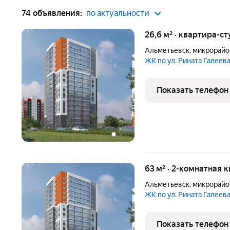
74 объявления:
по актуальности
26,6 м² · квартира-ст
Альметьевск
,
микрорайо
ЖК по ул. Рината Галеев
Показать телефон
63 м² · 2-комнатная 
Альметьевск
,
микрорайо
ЖК по ул. Рината Галеев
Показать телефон