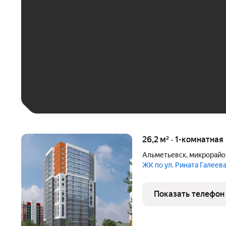
До 30 тыс. ₽
До 50 тыс. ₽
До 70 тыс. ₽
Больше 100 тыс. ₽
26,2 м² · 1-комнатная
Альметьевск
,
микрорайо
ЖК по ул. Рината Галеев
Показать телефон