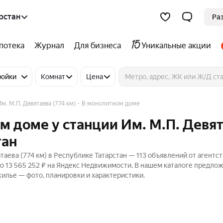
рстан
Ра
потека
Журнал
Для бизнеса
Уникальные акции
ройки
Комнат
Цена
м. М.П. Девятаева (774 км)
В монолитном доме
м доме у станции Им. М.П. Девя
тан
аева (774 км) в Республике Татарстан — 113 объявлений от агентст
до 13 565 252 ₽ на Яндекс Недвижимости. В нашем каталоге предло
жилье — фото, планировки и характеристики.