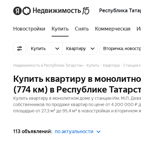
Республика Тата
Новостройки
Купить
Снять
Коммерческая
И
Купить
Квартиру
Вторичка, новост
Недвижимость в Республике Татарстан
Купить
Квартира
Станция И
Купить квартиру в монолитно
(774 км) в Республике Татарс
Купить квартиру в монолитном доме у станции Им. М.П. Девят
собственников по продаже квартир по цене от 4 200 000 ₽ 
площадью от 27,3 м² до 95,4 м² в новостройках и вторичном 
113 объявлений:
по актуальности