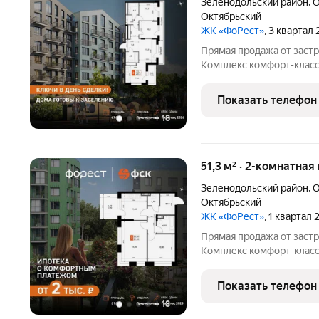
Зеленодольский район
,
О
Октябрьский
ЖК «ФоРест»
, 3 квартал
Прямая продажа от застр
Комплекс комфорт-класса
общей площадью 69.8 кв.
Предчистовая отделка. -
Показать телефон
Всё для вашего
+
18
51,3 м² · 2-комнатная
Зеленодольский район
,
О
Октябрьский
ЖК «ФоРест»
, 1 квартал
Прямая продажа от застр
Комплекс комфорт-класса
площадью 51.3 кв.м. на 1
Предчистовая отделка. -
Показать телефон
пространства для ваших и
+
18