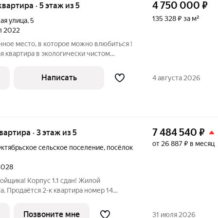
4 750 000
₽
 квартира · 5 этаж из 5
135 328 ₽ за м²
ая улица
,
5
ал 2022
ное место, в которое можно влюбиться !
я квартира в экологически чистом
ыгодных инвестиций. Просторная
Написать
4 августа 2026
м
7 484 540
₽
квартира · 3 этаж из 5
от 26 887 ₽ в месяц
ктябрьское сельское поселение
,
посёлок
 2028
ойщика! Корпус 1.1 сдан! Жилой
. Продаётся 2-к квартира номер 14
 на 3-м этаже 6 этажного здания.
 Угловая планировка - больше
Позвоните мне
31 июля 2026