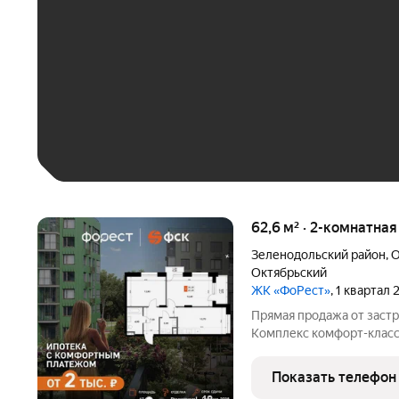
До 30 тыс. ₽
До 50 тыс. ₽
До 70 тыс. ₽
Больше 100 тыс. ₽
62,6 м² · 2-комнатна
Зеленодольский район
,
О
Октябрьский
ЖК «ФоРест»
, 1 квартал
Прямая продажа от застр
Комплекс комфорт-класса
общей площадью 62.6 кв.
Предчистовая отделка. -
Показать телефон
пространства для ваших 