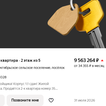
До 100 тыс. ₽
9 563 264
₽
я квартира · 2 этаж из 5
от 34 355 ₽ в месяц
ктябрьское сельское поселение
,
посёлок
 2028
ойщика! Корпус 1.1 сдан! Жилой
. Продаётся 2-к квартира номер 35
м. на 2-м этаже 6 этажного здания.
 Угловая планировка - больше
Позвоните мне
31 июля 2026
идей.