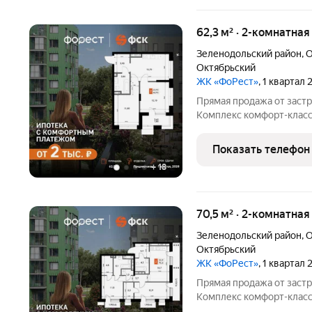
62,3 м² · 2-комнатна
Зеленодольский район
,
О
Октябрьский
ЖК «ФоРест»
, 1 квартал
Прямая продажа от застр
Комплекс комфорт-класса
общей площадью 62.3 кв.м
Предчистовая отделка. -
Показать телефон
пространства для ваших 
+
18
70,5 м² · 2-комнатная
Зеленодольский район
,
О
Октябрьский
ЖК «ФоРест»
, 1 квартал
Прямая продажа от застр
Комплекс комфорт-класса
общей площадью 70.5 кв.м