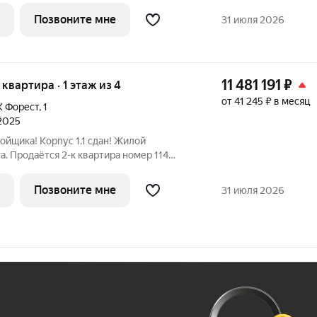
 Мастер-зона с гардеробной. Просторное
Позвоните мне
31 июля 2026
11 481 191
₽
я квартира · 1 этаж из 4
от 41 245 ₽ в месяц
 Форест
,
1
 2025
ойщика! Корпус 1.1 сдан! Жилой
. Продаётся 2-к квартира номер 114
. на 1-м этаже 4 этажного здания.
 Просторная спальня, в которой можно
Позвоните мне
31 июля 2026
Ж