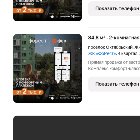
Предчистовая отделка. -
Показать телефон
место для отдыха и
+
18
84,8 м² · 2-комнатна
посёлок Октябрьский
,
ЖК
ЖК «ФоРест»
, 4 квартал
Прямая продажа от застр
Комплекс комфорт-класса
общей площадью 84.8 кв.м
Предчистовая отделка. -
Показать телефон
разместить большую
+
18
ЕЖЕМЕСЯЧНЫЙ ПЛАТЁ