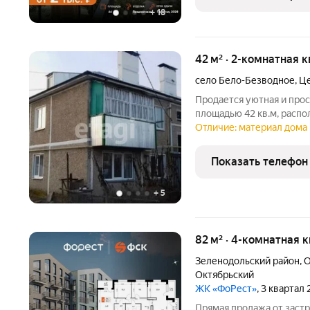
пространства для ваших и
+
18
42 м² · 2-комнатная к
село Бело-Безводное
,
Це
Продается уютная и про
площадью 42 кв.м, распо
поселение, Центральная 
Отличие: материал дома 
тех, кто мечтает о комф
отказываясь
Показать телефон
+
5
82 м² · 4-комнатная 
Зеленодольский район
,
О
Октябрьский
ЖК «ФоРест»
, 3 квартал
Прямая продажа от застр