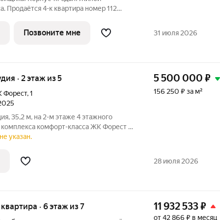
. Продаётся 4-к квартира номер 112
 на 6-м этаже 6 этажного здания.
 Мастер-зона с санузлом. Уют и комфорт в
Позвоните мне
31 июля 2026
5 500 000
₽
удия · 2 этаж из 5
156 250 ₽ за м²
 Форест
,
1
 2025
я, 35,2 м, на 2-м этаже 4 этажного
е комплекса комфорт-класса ЖК Форест в
 река с пляжем. Недалеко станция
не указан.
зани можно добраться всего за 40 мин.
28 июля 2026
11 932 533
₽
я квартира · 6 этаж из 7
от 42 866 ₽ в месяц