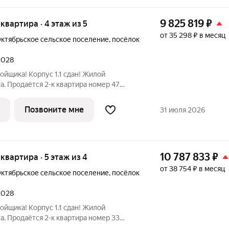
9 825 819
₽
я квартира · 4 этаж из 5
от 35 298 ₽ в месяц
ктябрьское сельское поселение
,
посёлок
 2028
ойщика! Корпус 1.1 сдан! Жилой
. Продаётся 2-к квартира номер 47
. на 4-м этаже 6 этажного здания.
 Угловая планировка - больше
Позвоните мне
31 июля 2026
идей.
10 787 833
₽
 квартира · 5 этаж из 4
от 38 754 ₽ в месяц
ктябрьское сельское поселение
,
посёлок
 2028
ойщика! Корпус 1.1 сдан! Жилой
. Продаётся 2-к квартира номер 33
. на 5-м этаже 5 этажного здания.