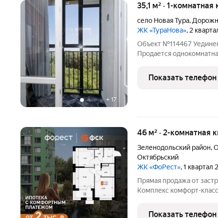
35,1 м² · 1-комнатная
село Новая Тура
,
Дорожн
ЖК «ТураНова»
, 2 кварт
Объект №114467 Уединен
Продается однокомнатна
районе! Эта квартира идеальный выбор как для комфортного
проживания, так и для в
Показать телефон
планировка позволит ва
+
17
46 м² · 2-комнатная 
Зеленодольский район
,
О
Октябрьский
ЖК «ФоРест»
, 1 квартал
Прямая продажа от застр
Комплекс комфорт-класса
общей площадью 46 кв.м.
Предчистовая отделка. -
Показать телефон