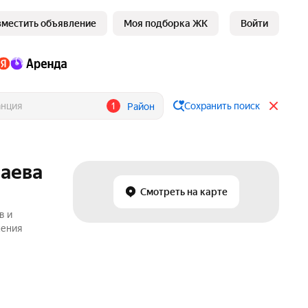
зместить объявление
Моя подборка ЖК
Войти
1
Сохранить поиск
Район
таева
Смотреть на карте
в и
жения