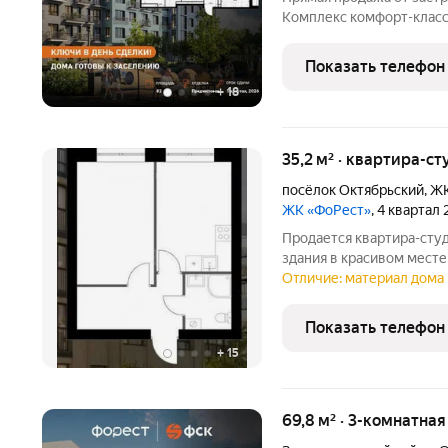
Комплекс комфорт-класса
общей площадью 82 кв.м.
Предчистовая отделка. -
Показать телефон
одном
+
18
35,2 м² · квартира-ст
посёлок Октябрьский
,
ЖК
ЖК «ФоРест»
, 4 квартал
Продается квартира-студи
здания в красивом мест
корпусе 1.1, рядом лес и
Отличие: материал дома 
Девятаева, до центра Ка
Предчистовая
Показать телефон
+
15
69,8 м² · 3-комнатна