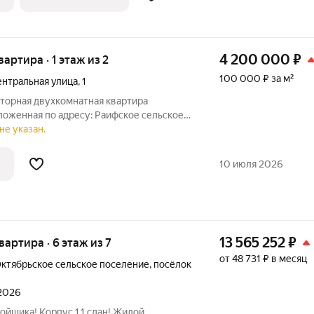
дей. -
4 200 000
₽
вартира · 1 этаж из 2
100 000 ₽ за м²
нтральная улица
,
1
сторная двухкомнатная квартира
ложенная по адресу: Раифское сельское
улица 1. Это идеальное предложение для
не указан.
ортной жизни в гармонии с природой, не
10 июля 2026
13 565 252
₽
квартира · 6 этаж из 7
от 48 731 ₽ в месяц
ктябрьское сельское поселение
,
посёлок
 2026
ойщика! Корпус 1.1 сдан! Жилой