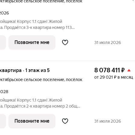
ктябрьское сельское поселение
,
посёлок
 2026
ойщика! Корпус 1.1 сдан! Жилой
. Продаётся 3-к квартира номер 113
м. на 6-м этаже 6 этажного здания.
 Мастер-зона с санузлом и гардеробной.
Позвоните мне
31 июля 2026
8 078 411
₽
 квартира · 1 этаж из 5
от 29 021 ₽ в месяц
ктябрьское сельское поселение
,
посёлок
 2028
ойщика! Корпус 1.1 сдан! Жилой
. Продаётся 2-к квартира номер 2 общей
-м этаже 6 этажного здания.
 Угловая планировка - больше
Позвоните мне
31 июля 2026
дей. -