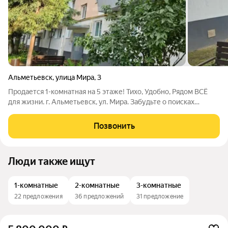
Альметьевск
,
улица Мира
,
3
Продается 1-комнатная на 5 этаже! Тихо, Удобно, Рядом ВСЁ
для жизни. г. Альметьевск, ул. Мира. Забудьте о поисках
идеального жилья! В самом сердце развитого и спокойного
района Альметьевска, на улице Мира, продается 1-комнатная
Позвонить
квартира. Идеальное
Люди также ищут
1-комнатные
2-комнатные
3-комнатные
22 предложения
36 предложений
31 предложение