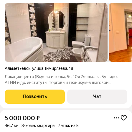
Альметьевск
,
улица Тимирязева
,
18
Локация-центр (Вкусно и точка, 5я, 10я 7я-школы, Бушидо,
АГНИ и др. институты, торговый техникум-в шаговой
доступности) Дом -кирпичная 6 этажка-нет лифта и
мусоропровода, парковка во дворе-всегда есть место!
Позвонить
Чат
Квартира не угловая, с ремонтом, остается
5 000 000
₽
46,7 м²
3-комн. квартира
2 этаж из 5