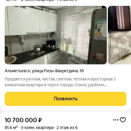
Альметьевск
,
улица Ризы Фахретдина
,
18
Продается уютная, чистая, светлая, теплая и просторная 2
комнатная квартира в черте города. Очень удобное
расположение квартиры на 1 этаже отлично подойдет для
семей с маленькими детьми, для пожилых людей и для тех, кто
Позвонить
любит наблюдать из окон из
10 700 000
₽
81,6 м²
3-комн. квартира
2 этаж из 6