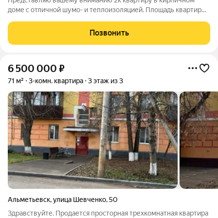
Представляю вашему вниманию 2к квартиру в кирпичном
доме с отличной шумо- и теплоизоляцией. Площадь квартиры
62 кв.м, площадь кухни 18.кв.м! Дом расположен в районе с
развитой инфраструктурой. Есть всё необходимое в шаговой
Позвонить
доступности: медицинское
6 500 000
₽
71 м²
3-комн. квартира
3 этаж из 3
Альметьевск
,
улица Шевченко
,
50
Здравствуйте. Продается просторная трехкомнатная квартира