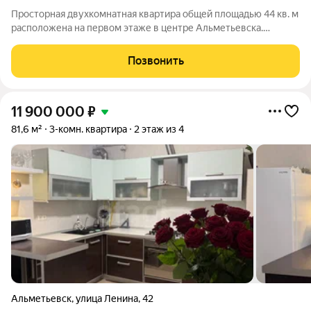
Просторная двухкомнатная квартира общей площадью 44 кв. м
расположена на первом этаже в центре Альметьевска.
Планировка функционально переработана: общая зона
создают комфортное пространство для жизни, что выгодно
Позвонить
отличает объект от стандартных
11 900 000
₽
81,6 м²
3-комн. квартира
2 этаж из 4
Альметьевск
,
улица Ленина
,
42