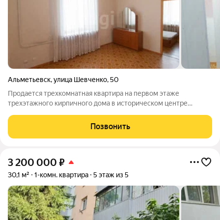
Альметьевск
,
улица Шевченко
,
50
Продается трехкомнатная квартира на первом этаже
трехэтажного кирпичного дома в историческом центре
города. Объект свободен от проживания и готов к быстрому
оформлению сделки с единственным взрослым
Позвонить
собственником. Квартира отличается выгодной
3 200 000
₽
30,1 м²
1-комн. квартира
5 этаж из 5