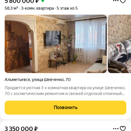
5 800 000
₽
58,3 м²
3-комн. квартира
5 этаж из 5
Альметьевск
,
улица Шевченко
,
70
Продается уютная 3-х комнатная квартира на улице Шевченко,
70 с косметическим ремонтом и свежей отделкой отличный
выбор для семьи с детьми. Рядом школа №17 и детский сад, во
дворе чисто и всегда есть свободные места для парковки.
Позвонить
Квартира тёплая,
3 350 000
₽