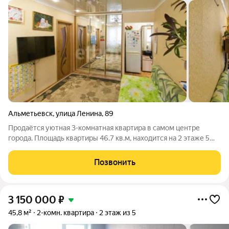
Альметьевск
,
улица Ленина
,
89
Продаётся уютная 3-комнатная квартира в самом центре
города. Площадь квартиры 46.7 кв.м, находится на 2 этаже 5
этажного дома. Квартира с хорошим ремонтом, вся проводка
поменяна, стены выровнены, стояки поменяны, радиаторы
Позвонить
новые, счётчики поменяны.
3 150 000
₽
45,8 м²
2-комн. квартира
2 этаж из 5