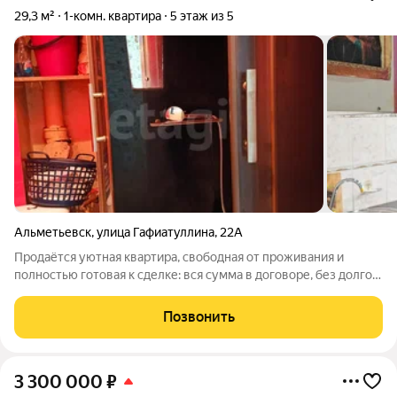
29,3 м²
1-комн. квартира
5 этаж из 5
Альметьевск
,
улица Гафиатуллина
,
22А
Продаётся уютная квартира, свободная от проживания и
полностью готовая к сделке: вся сумма в договоре, без долгов
и обременений, ключи в день сделки. Размеренный торг
уместен при просмотре. Дом расположен вдоль улицы
Позвонить
Гафиатуллина. С торца
3 300 000
₽