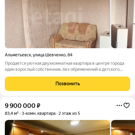
Альметьевск
,
улица Шевченко
,
84
Продаётся уютная двухкомнатная квартира в центре города
один взрослый собственник, без обременений и детского
вопроса! Из окон открывается прекрасный вид на городское
озеро и каскад прудов. В квартире выполнен косметический
Позвонить
ремонт, мебель остаётся,
9 900 000
₽
83,4 м²
3-комн. квартира
2 этаж из 5