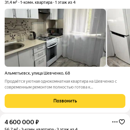
31,4 м²
1-комн. квартира
1 этаж из 4
Альметьевск
,
улица Шевченко
,
68
Продаётся уютная однокомнатная квартира на Шевченко с
современным ремонтом полностью готова к
проживанию.Общая площадь 31,4 м, кухня 6,4 м. В квартире
установлены надёжная входная дверь «Гардиан», пластиковые
Позвонить
окна, новые межкомнатные двери, натяжные
4 600 000
₽
56,7 м²
3-комн. квартира
3 этаж из 4