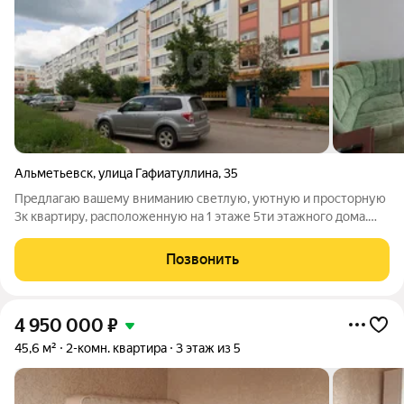
Альметьевск
,
улица Гафиатуллина
,
35
Предлагаю вашему вниманию светлую, уютную и просторную
3к квартиру, расположенную на 1 этаже 5ти этажного дома.
Отличный вариант для молодых семей с маленькими детьми.
Удобная планировка включает изолированные комнаты, что
Позвонить
обеспечивает комфортное
4 950 000
₽
45,6 м²
2-комн. квартира
3 этаж из 5