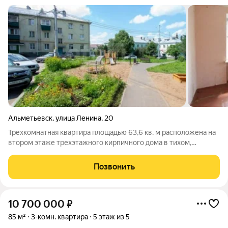
Альметьевск
,
улица Ленина
,
20
Трехкомнатная квартира площадью 63,6 кв. м расположена на
втором этаже трехэтажного кирпичного дома в тихом,
благоустроенном районе. Планировка включает
изолированные комнаты, что обеспечивает комфортное
Позвонить
проживание для семьи. Окна с пластиковыми
10 700 000
₽
85 м²
3-комн. квартира
5 этаж из 5