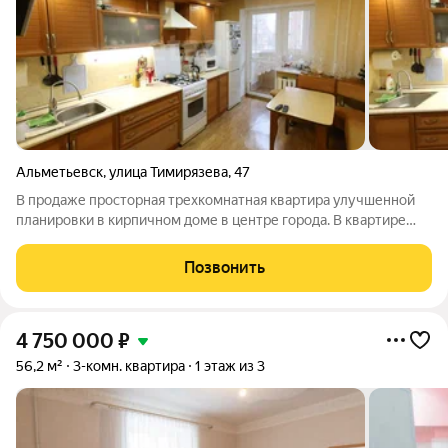
Альметьевск
,
улица Тимирязева
,
47
В продаже просторная трехкомнатная квартира улучшенной
планировки в кирпичном доме в центре города. В квартире
удобная планировка, просторная кухня, комнаты
изолированные. Ремонт. Имеется кладовая. Большая
Позвонить
застекленная лоджия. В шаговой доступности
4 750 000
₽
56,2 м²
3-комн. квартира
1 этаж из 3