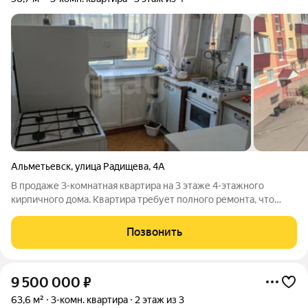
Альметьевск
,
улица Радищева
,
4А
В продаже 3-комнатная квартира на 3 этаже 4-этажного
кирпичного дома. Квартира требует полного ремонта, что
позволяет здесь реализовать Ваши смелые идеи. Комнаты
изолированы, смотрят на разные стороны дома, имеется
Позвонить
балкон и 2 кладовки, которые можно
9 500 000
₽
63,6 м²
3-комн. квартира
2 этаж из 3