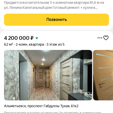
Продается восхитительная 3-х комнатная квартира 81,6 м на
ул. Ленина Капитальный дом Готовый ремонт + кухня в
подарок Квартира расположена в историческом центре
Альметьевска, на улице Ленина. Дом капитальный, возведён
Позвонить
из чупаевского камня. Закрытый
4 200 000
₽
62 м²
2-комн. квартира
3 этаж из 5
Альметьевск
,
проспект Габдуллы Тукая
,
61к2