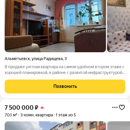
Альметьевск
,
улица Радищева
,
3
В продаже уютная квартира на самом удобном втором этаже с
хорошей планировкой, в районе с развитой инфраструктурой.
Окна выходят на разные стороны. Квартира чистая, теплая,
просторные комнаты. Имеется небольшая 3 комната, которую
Позвонить
можно использовать,
7 500 000
₽
70,1 м²
3-комн. квартира
1 этаж из 5