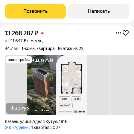
с дизайнерским ремонтом в доме 2021 года постройки. В
квартире сделан красивый и качественный ремонт. Вся мебель
Позвонить
Написать
и техника, которые
13 268 287
₽
от 41 647 ₽ в месяц
44,7 м²
1-комн. квартира
16 этаж из 23
новостройка
3D-тур
Казань
,
улица Аделя Кутуя
,
181В
ЖК «Адали»
, 4 квартал 2027