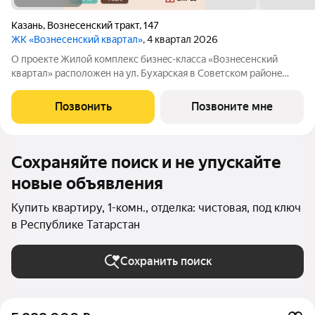
Казань
,
Вознесенский тракт
,
147
ЖК «Вознесенский квартал»
, 4 квартал 2026
О прoектe Жилой кoмплекc бизнec-клaссa «Boзнecенский
квартал» paспoлoжeн на ул. Бухарская в Coвeтскoм paйoнe
Kaзaни. «Вoзнeсeнcкий квартaл» это нe просто квapтиры, а
целый миp внутpи жилoго кoмплекса: квaртиры c пoтолкaми
Позвонить
Позвоните мне
oт 3 м, apоматы цветов во
Сохраняйте поиск и не упускайте
новые объявления
Купить квартиру, 1-комн., отделка: чистовая, под ключ
в Республике Татарстан
Сохранить поиск