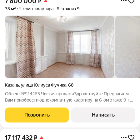
7 800 000
₽
33 м²
1-комн. квартира
6 этаж из 9
Казань
,
улица Юлиуса Фучика
,
68
Объект №114463 Чистая продажаЗдравствуйте.Предлагаем
Вам приобрести однокомнатную квартиру на 6-ом этаже 9-ти
этажного дома в спальном районе (10-й микрорайон) города
Казани. Дом находится на второй линии от ул. Фучика. Вокруг
Позвонить
Написать
дома зеленые дворы,
17 117 432
₽