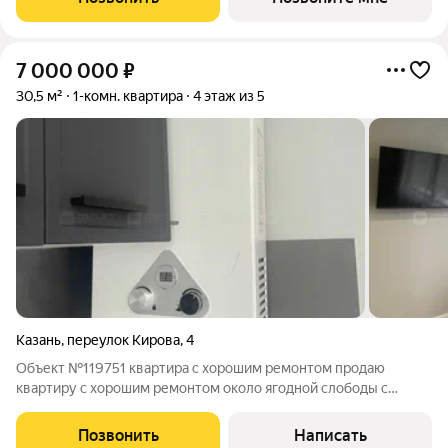
детскими площадками и
7 000 000
₽
30,5 м²
1-комн. квартира
4 этаж из 5
Казань
,
переулок Кирова
,
4
Объект №119751 квартира с хорошим ремонтом продаю
квартиру с хорошим ремонтом около ягодной слободы с
хорошей транспортной развязкой с новым дорогим ремонтом.
все поменяли проводку полы и окна.поставили дорогие двери
Позвонить
Написать