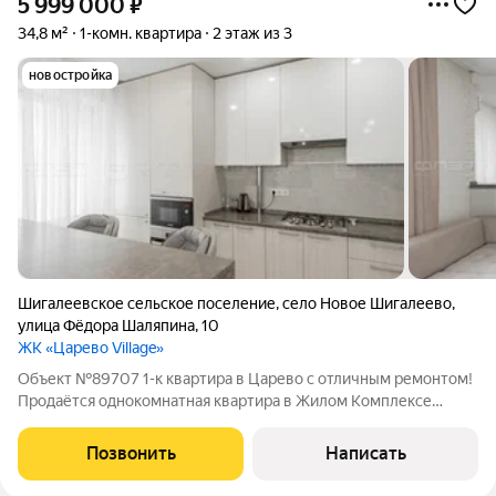
5 999 000
₽
34,8 м²
1-комн. квартира
2 этаж из 3
новостройка
Шигалеевское сельское поселение
,
село Новое Шигалеево
,
улица Фёдора Шаляпина
,
10
ЖК «Царево Village»
Объект №89707 1-к квартира в Царево с отличным ремонтом!
Продаётся однокомнатная квартира в Жилом Комплексе
«Цaрево Village», расположенная по адресу ул. Шаляпина д.10.
Квартира из раздела «ЗАЕЗЖАЙ И ЖИВИ», в квартире
Позвонить
Написать
остаётся все: Сделан качественный