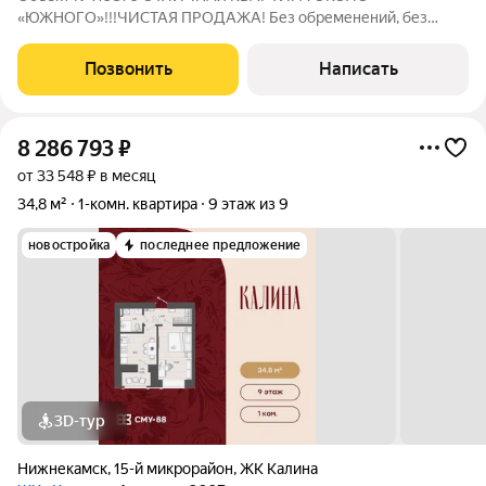
«ЮЖНОГО»!!!ЧИСТАЯ ПРОДАЖА! Без обременений, без
детских долей, без переплана, без газа, вся сумма в ДКП,
встречный вариант не ищем, юридически чистый объект,
Позвонить
Написать
безопасная сделка!Комфортная и уютная квартира,
8 286 793
₽
от 33 548 ₽ в месяц
34,8 м²
1-комн. квартира
9 этаж из 9
новостройка
последнее предложение
3D-тур
Нижнекамск
,
15-й микрорайон
,
ЖК Калина