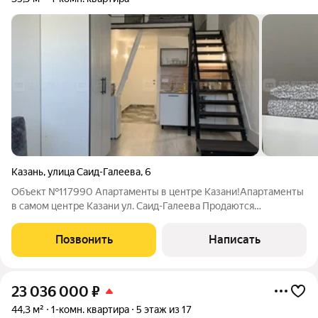
Казань
,
улица Саид-Галеева
,
6
Объект №117990 Апартаменты в центре Казани!Апартаменты
в самом центре Казани ул. Саид-Галеева Продаются
современные апартаменты в престижной локации города
улица Саид-Галеева (Вахитовский район), в самом сердце
Позвонить
Написать
Казань. Локация одно из главных
23 036 000
₽
44,3 м²
1-комн. квартира
5 этаж из 17