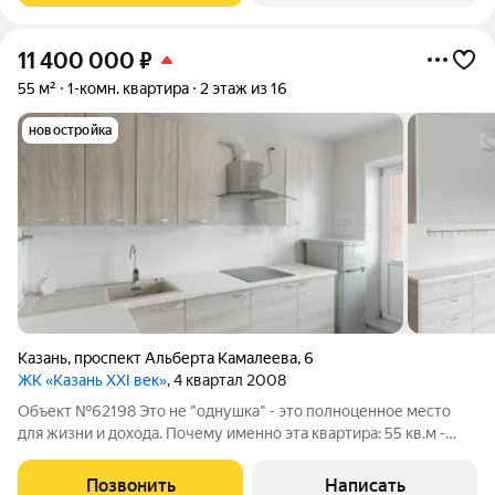
11 400 000
₽
55 м²
1-комн. квартира
2 этаж из 16
новостройка
Казань
,
проспект Альберта Камалеева
,
6
ЖК «Казань XXI век»
, 4 квартал 2008
Объект №62198 Это не "однушка" - это полноценное место
для жизни и дохода. Почему именно эта квартира: 55 кв.м -
редкий метраж (обычно гораздо меньше) 2 этаж - идеальный
баланс не первый и не на высоте. Кирпичный дом Планировка,
Позвонить
Написать