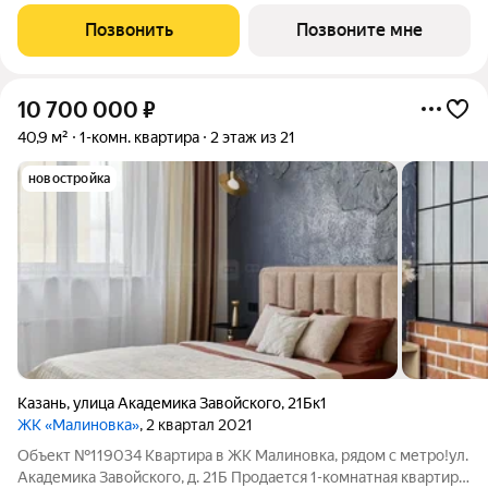
где тишина спального района сочетается с близостью к центру.
Собственный детский сад, школа, дворы-парки с сенсорными
Позвонить
Позвоните мне
игровыми и
10 700 000
₽
40,9 м²
1-комн. квартира
2 этаж из 21
новостройка
Казань
,
улица Академика Завойского
,
21Бк1
ЖК «Малиновка»
, 2 квартал 2021
Объект №119034 Квартира в ЖК Малиновка, рядом с метро!ул.
Академика Завойского, д. 21Б Продается 1-комнатная квартира