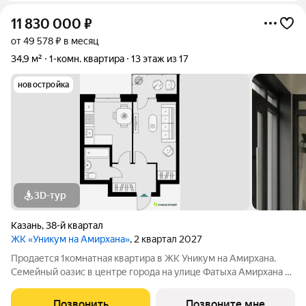
11 830 000
₽
от 49 578 ₽ в месяц
34,9 м²
1-комн. квартира
13 этаж из 17
новостройка
3D-тур
Казань
,
38-й квартал
ЖК «Уникум на Амирхана»
, 2 квартал 2027
Продается 1комнатная квартира в ЖК Уникум на Амирхана.
Семейный оазис в центре города на улице Фатыха Амирхана в
Ново-Савиновском районе. Рядом озеро и парк, дом с
цифровыми сервисами в каждой квартире, закрытый двор с
Позвонить
Позвоните мне