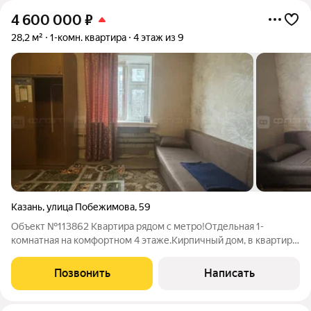
4 600 000
₽
28,2 м²
1-комн. квартира
4 этаж из 9
Казань
,
улица Побежимова
,
59
Объект №113862 Квартира рядом с метро!Отдельная 1-
комнатная на комфортном 4 этаже.Кирпичный дом, в квартире
тепло зимой и летом не жарко. Косметический ремонт.
Собственный санузел по проекту. Общая площадь 28,2 кв.м.
Позвонить
Написать
Кухня 6,8 кв.м с выходом на