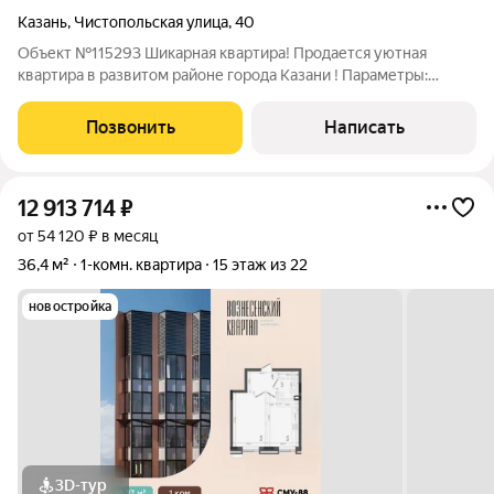
Казань
,
Чистопольская улица
,
40
Объект №115293 Шикарная квартира! Продается уютная
квартира в развитом районе города Казани ! Параметры:
Общая площадь: 58,4 Количество комнат: студия Этаж: 10 Тип
дома: кирпичный Год постройки: 2012 Описание: Предлагаем
Позвонить
Написать
вашему вниманию светлую
12 913 714
₽
от 54 120 ₽ в месяц
36,4 м²
1-комн. квартира
15 этаж из 22
новостройка
3D-тур