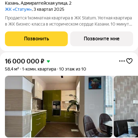
Казань
,
Адмиралтейская улица
,
2
ЖК «Статум»
, 3 квартал 2025
Продается 1комнатная квартира в ЖК Statum. Уютная квартира
в ЖК бизнес-класса в историческом сердце Казани. 10 минут
от Кремля, между улицей Адмиралтейской и старым руслом
Казанки. Рядом детские сады, школы и Зилантов монастырь.
Позвонить
Позвоните мне
Приватные зелёные
16 000 000
₽
58,4 м²
1-комн. квартира
10 этаж из 10