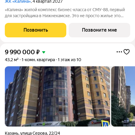
ЖК «Калина»
, 4 квартал 2027
«Калина» жилой комплекс бизнес-класса от СМУ-88, первый
для застройщика в Нижнекамске. Это не просто жилье это
возможность пересмотреть привычные стандарты жизни,
сделать ее ярче и насыщеннее. Мы приглашаем вас выйти за
Позвонить
Позвоните мне
рамки привычного вместе с ЖК
9 990 000
₽
43,2 м²
1-комн. квартира
1 этаж из 10
Казань
,
улица Серова
,
22/24