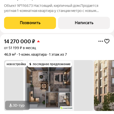
Объект №116673 Настоящий, кирпичный дом.Продается
уютная 1-комнатная квартира у станции метро с новым
ремонтом!!!ул. Серова 22/24 отличный вариант для
комфортной жизни!Описание квартиры: Этаж: 1/10 этаж
Позвонить
Написать
высокий. Общая площадь: 43 кв.м. Жилая
14 270 000
₽
от 51 199 ₽ в месяц
46,9 м²
1-комн. квартира
1 этаж из 7
новостройка
последнее предложение
3D-тур