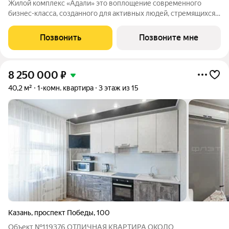
Жилой комплекс «Адали» это воплощение современного
бизнес-класса, созданного для активных людей, стремящихся к
самовыражению. Квартиры с гибкой планировкой станут
холстом для реализации ваших идей. 3 дома 10/24 этажа
Позвонить
Позвоните мне
потолки от 2,9 м 545 квартир
8 250 000
₽
40,2 м²
1-комн. квартира
3 этаж из 15
Казань
,
проспект Победы
,
100
Объект №119376 ОТЛИЧНАЯ КВАРТИРА ОКОЛО