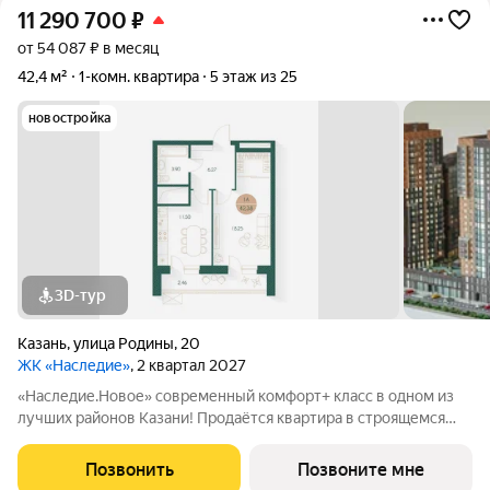
11 290 700
₽
от 54 087 ₽ в месяц
42,4 м²
1-комн. квартира
5 этаж из 25
новостройка
3D-тур
Казань
,
улица Родины
,
20
ЖК «Наследие»
, 2 квартал 2027
«Наследие.Новое» современный комфорт+ класс в одном из
лучших районов Казани! Продаётся квартира в строящемся
жилом комплексе «Наследие.Новое» от надёжного
застройщика СЗ «Глобал Плюс». Расположение: Советский
Позвонить
Позвоните мне
район, ул. Родины, 20 (рядом ул. Аделя