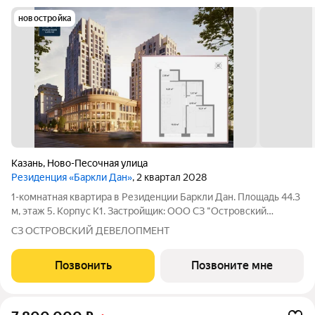
новостройка
Казань
,
Ново-Песочная улица
Резиденция «Баркли Дан»
, 2 квартал 2028
1-комнатная квартира в Резиденции Баркли Дан. Площадь 44.3
м, этаж 5. Корпус К1. Застройщик: ООО СЗ "Островский
Девелопмент". Срок сдачи II квартал 2028 года. ДДУ,
СЗ ОСТРОВСКИЙ ДЕВЕЛОПМЕНТ
возможна ипотека. Премиальная недвижимость в Казани от
федерального застройщика.
Позвонить
Позвоните мне