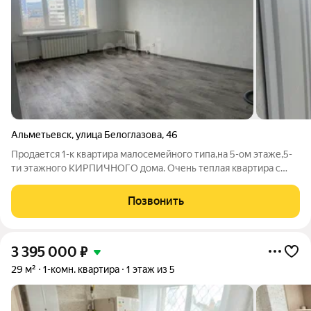
Альметьевск
,
улица Белоглазова
,
46
Продается 1-к квартира малосемейного типа,на 5-ом этаже,5-
ти этажного КИРПИЧНОГО дома. Очень теплая квартира с
минимальным соседством ,как преимущество пятых
этажей+по потолку никто не бегает. 28 квадратных метров
Позвонить
площадь. Обновлен косметический
3 395 000
₽
29 м²
1-комн. квартира
1 этаж из 5