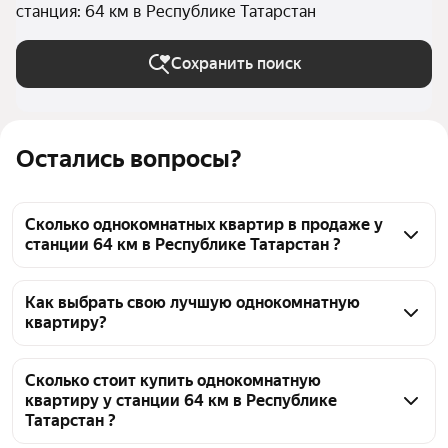
станция: 64 км в Республике Татарстан
Сохранить поиск
Остались вопросы?
Сколько однокомнатных квартир в продаже у
станции 64 км в Республике Татарстан ?
На Яндекс Недвижимости в продаже у станции 64 
км в Республике Татарстан 21 однокомнатных 
Как выбрать свою лучшую однокомнатную
квартиру?
квартира, из них 2 объявления от собственников, 19 
объявлений от агентств
Чтобы купить 1-комнатную квартиру в пятиэтажных 
домах у станции 64 км, воспользуйтесь тепловой 
Сколько стоит купить однокомнатную
квартиру у станции 64 км в Республике
картой для оценки инфраструктуры и 
Татарстан ?
транспортной доступности в выбранном районе у 