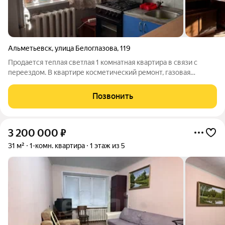
Альметьевск
,
улица Белоглазова
,
119
Продается теплая светлая 1 комнатная квартира в связи с
переездом. В квартире косметический ремонт, газовая
колонка, что исключает отключение горячей воды. Квартира
находится в центре города, рядом спорткомплекс Юбилейный,
Позвонить
площадь, школа 12, садики,
3 200 000
₽
31 м²
1-комн. квартира
1 этаж из 5