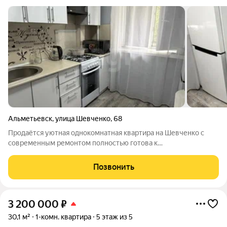
Альметьевск
,
улица Шевченко
,
68
Продаётся уютная однокомнатная квартира на Шевченко с
современным ремонтом полностью готова к
проживанию.Общая площадь 31,4 м, кухня 6,4 м. В квартире
установлены надёжная входная дверь «Гардиан», пластиковые
Позвонить
окна, новые межкомнатные двери, натяжные
3 200 000
₽
30,1 м²
1-комн. квартира
5 этаж из 5