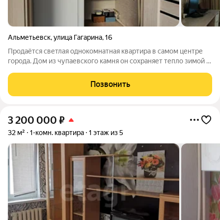
Альметьевск
,
улица Гагарина
,
16
Продаётся светлая однокомнатная квартира в самом центре
города. Дом из чупаевского камня он сохраняет тепло зимой и
прохладу летом. Рядом дворец спорта «Юбилейный», Каскад
прудов, Городской парк, магазины, детские сады, школа,
Позвонить
аптеки и Дом
3 200 000
₽
32 м²
1-комн. квартира
1 этаж из 5