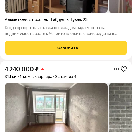
Альметьевск
,
проспект Габдуллы Тукая
,
23
Когда процентная ставка по вкладам падает цена на
недвижимость растёт. Успейте вложить свои средства в
надёжные инвестиции-недвижимость Представьте, как ваши
деньги работают на вас, пока другие теряют проценты по
Позвонить
вкладам. Эта светлая однокомнатная
4 240 000
₽
31,1 м²
1-комн. квартира
3 этаж из 4