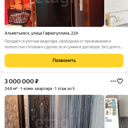
Альметьевск
,
улица Гафиатуллина
,
22А
Продаётся уютная квартира, свободная от проживания и
полностью готовая к сделке: вся сумма в договоре, без долгов
и обременений, ключи в день сделки. Размеренный торг
уместен при просмотре. Дом расположен вдоль улицы
Позвонить
Гафиатуллина. С торца
3 000 000
₽
24,9 м²
1-комн. квартира
1 этаж из 5