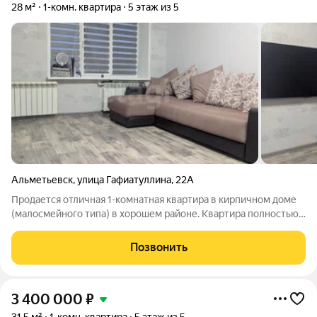
28 м²
1-комн. квартира
5 этаж из 5
Альметьевск
,
улица Гафиатуллина
,
22А
Продается отличная 1-комнатная квартира в кирпичном доме
(малосмейного типа) в хорошем районе. Квартира полностью
готова к комфортному проживанию. Свежий качественный
ремонт с заменой электропроводки, новые полы (ОСП +
Позвонить
прочный линолеум), ванная
3 400 000
₽