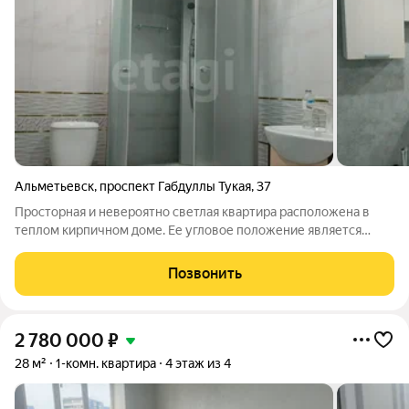
Альметьевск
,
проспект Габдуллы Тукая
,
37
Просторная и невероятно светлая квартира расположена в
теплом кирпичном доме. Ее угловое положение является
ключевым преимуществом, обеспечивая обилие
естественного света в течение всего дня. В квартире
Позвонить
выполнен качественный современный ремонт с
2 780 000
₽
28 м²
1-комн. квартира
4 этаж из 4