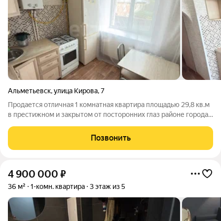
Альметьевск
,
улица Кирова
,
7
Продается отличная 1 комнатная квартира площадью 29,8 кв.м
в престижном и закрытом от посторонних глаз районе города.
Окружение частного сектора гарантирует абсолютную
тишину. Здесь нет шума от дорог, машин и мотоциклов. Вы
Позвонить
получаете приватность и
4 900 000
₽
36 м²
1-комн. квартира
3 этаж из 5