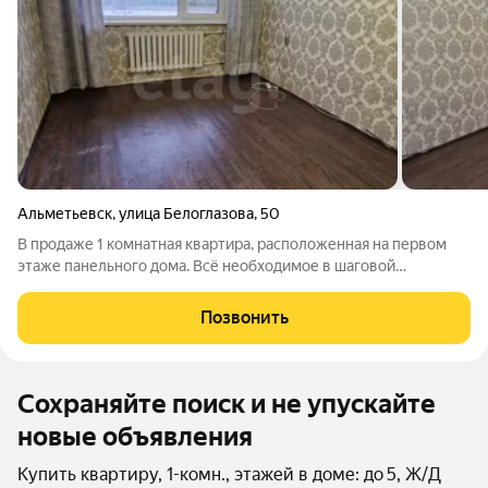
Альметьевск
,
улица Белоглазова
,
50
В продаже 1 комнатная квартира, расположенная на первом
этаже панельного дома. Всё необходимое в шаговой
доступности. Отличный вариант для инвестирования. О
квартире: Квартира, общей площадью - 29,9 кв.м., не угловая. В
Позвонить
зале натяжной потолок, по
Сохраняйте поиск и не упускайте
новые объявления
Купить квартиру, 1-комн., этажей в доме: до 5, Ж/Д