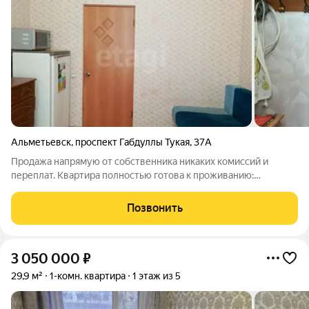
Альметьевск
,
проспект Габдуллы Тукая
,
37А
Продажа напрямую от собственника никаких комиссий и
переплат. Квартира полностью готова к проживанию:
качественный ремонт, мебель и вся необходимая техника
кондиционер, стиральная машина, холодильник,
Позвонить
микроволновка, телевизор. В квартире сейчас
3 050 000
₽
29,9 м²
1-комн. квартира
1 этаж из 5