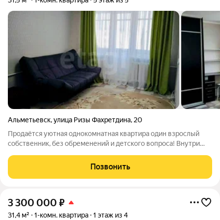
31,5 м²
1-комн. квартира
5 этаж из 5
Альметьевск
,
улица Ризы Фахретдина
,
20
Продаётся уютная однокомнатная квартира один взрослый
собственник, без обременений и детского вопроса! Внутри
хороший косметический ремонт: заезжайте и живите. В
комнате вместительный шкаф-купе и удобный диван, на кухне
Позвонить
современная мебель и газовая
3 300 000
₽
31,4 м²
1-комн. квартира
1 этаж из 4