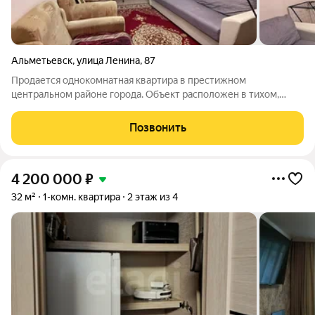
Альметьевск
,
улица Ленина
,
87
Продается однокомнатная квартира в престижном
центральном районе города. Объект расположен в тихом,
озелененном дворе, при этом все ключевые объекты
инфраструктуры находятся в шаговой доступности: каскад
Позвонить
прудов для прогулок, школы №15 и №17, детские
4 200 000
₽
32 м²
1-комн. квартира
2 этаж из 4