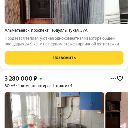
Альметьевск
,
проспект Габдуллы Тукая
,
37А
Продаётся тёплая, уютная однокомнатная квартира общей
площадью 24,9 кв. м на первом этаже кирпичной пятиэтажки. В
квартире остаётся мебель и встроенная кухня можно заезжать
и жить без лишних хлопот. В доме один взрослый собственник,
Позвонить
всё готово к
3 280 000
₽
30 м²
1-комн. квартира
1 этаж из 4