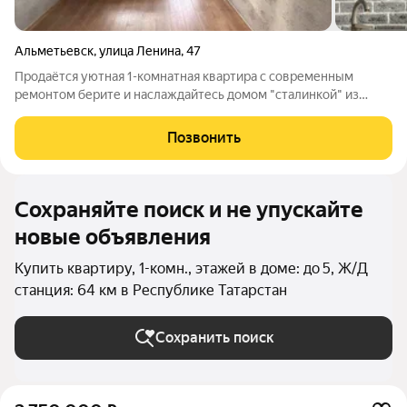
Альметьевск
,
улица Ленина
,
47
Продаётся уютная 1-комнатная квартира с современным
ремонтом берите и наслаждайтесь домом "сталинкой" из
чупаевского камня! Светлая и аккуратная квартира площадью
31,1 м расположена на комфортном 3 этаже 4-этажного дома.
Позвонить
Внутри выполнен свежий
Сохраняйте поиск и не упускайте
новые объявления
Купить квартиру, 1-комн., этажей в доме: до 5, Ж/Д
станция: 64 км в Республике Татарстан
Сохранить поиск