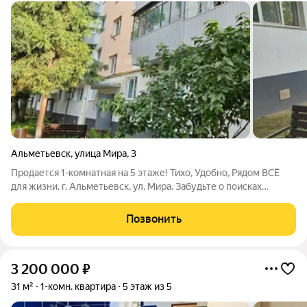
Альметьевск
,
улица Мира
,
3
Продается 1-комнатная на 5 этаже! Тихо, Удобно, Рядом ВСЁ
для жизни. г. Альметьевск, ул. Мира. Забудьте о поисках
идеального жилья! В самом сердце развитого и спокойного
района Альметьевска, на улице Мира, продается 1-комнатная
Позвонить
квартира. Идеальное
3 200 000
₽
31 м²
1-комн. квартира
5 этаж из 5