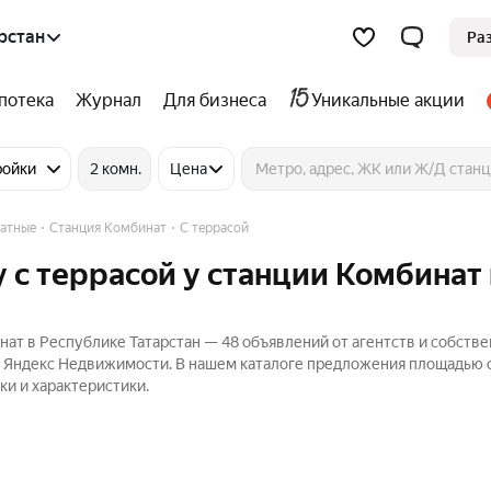
рстан
Ра
потека
Журнал
Для бизнеса
Уникальные акции
ройки
2 комн.
Цена
атные
Станция Комбинат
С террасой
 с террасой у станции Комбинат 
ат в Республике Татарстан — 48 объявлений от агентств и собстве
на Яндекс Недвижимости. В нашем каталоге предложения площадью о
ки и характеристики.