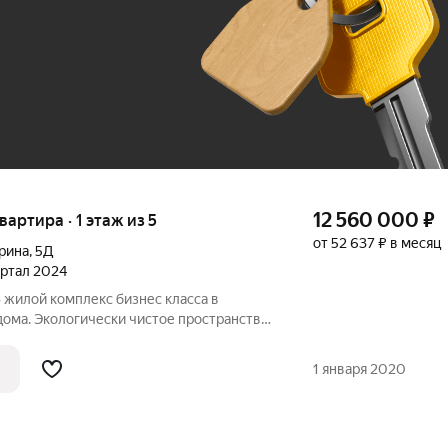
До 100 тыс. ₽
12 560 000
₽
квартира · 1 этаж из 5
от 52 637 ₽ в месяц
Ерина
,
5Д
вартал 2024
 в
дома. Экологически чистое пространство
й зоной и продуманной инфраструктурой
Пространство для жизни успешных людей,
1 января 2020