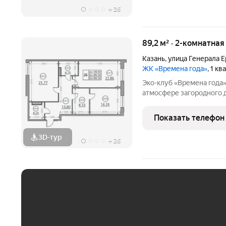
+
26
89,2 м² · 2-комнатная
Казань
,
улица Генерала 
ЖК «Времена года»
, 1 к
Эко-клуб «Времена года» жилой комплекс бизнес класса
атмосфере загородного 
с обширной лесопарково
«15 минутного города». 
Показать телефон
где создан
3D-тур
+
26
ЕЖЕМЕСЯЧНЫЙ ПЛАТЁ