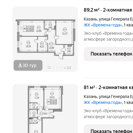
89,2 м² · 2-комнатная
Казань
,
улица Генерала 
ЖК «Времена года»
, 1 к
Эко-клуб «Времена года» жилой комплекс бизнес класса
атмосфере загородного 
с обширной лесопарково
«15 минутного города». 
Показать телефон
где создан
3D-тур
+
26
81 м² · 2-комнатная к
Казань
,
улица Генерала 
ЖК «Времена года»
, 1 к
Эко-клуб «Времена года» жилой комплекс бизнес класса
атмосфере загородного 
с обширной лесопарково
«15 минутного города». 
Показать телефон