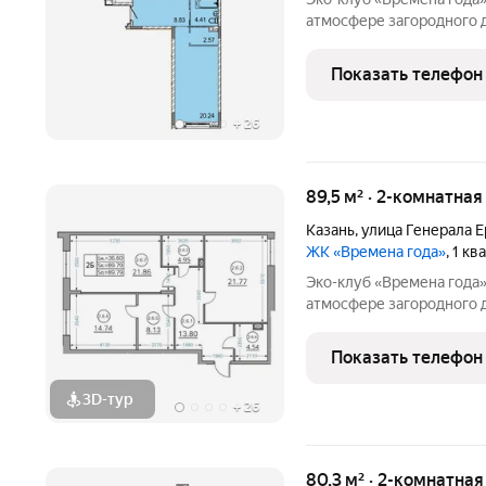
атмосфере загородного 
с обширной лесопарково
«15 минутного города». 
Показать телефон
где создан
+
26
89,5 м² · 2-комнатная
Казань
,
улица Генерала 
ЖК «Времена года»
, 1 к
Эко-клуб «Времена года» жилой комплекс бизнес класса
атмосфере загородного 
с обширной лесопарково
«15 минутного города». 
Показать телефон
где создан
3D-тур
+
26
80,3 м² · 2-комнатная