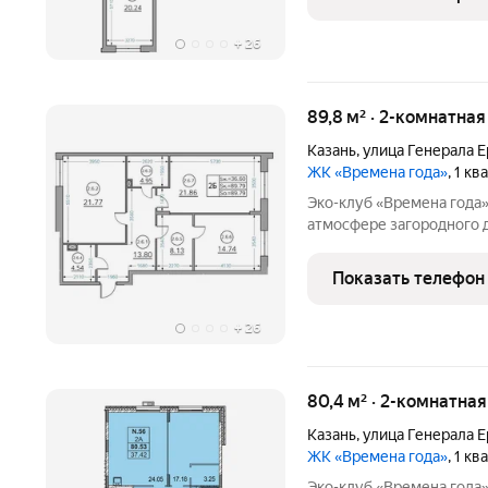
где создан
+
26
89,8 м² · 2-комнатна
Казань
,
улица Генерала 
ЖК «Времена года»
, 1 к
Эко-клуб «Времена года» жилой комплекс бизнес класса
атмосфере загородного 
с обширной лесопарково
«15 минутного города». 
Показать телефон
где создан
+
26
80,4 м² · 2-комнатная
Казань
,
улица Генерала 
ЖК «Времена года»
, 1 к
Эко-клуб «Времена года» жилой комплекс бизнес класса