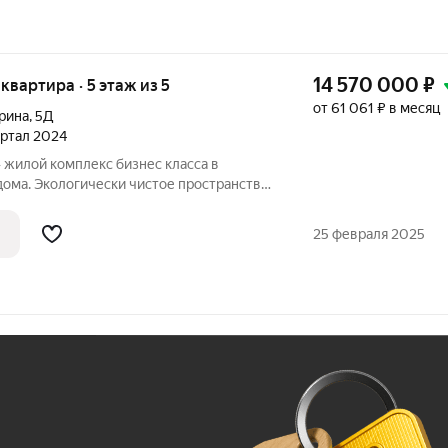
14 570 000
₽
 квартира · 5 этаж из 5
от 61 061 ₽ в месяц
Ерина
,
5Д
вартал 2024
 в
дома. Экологически чистое пространство
й зоной и продуманной инфраструктурой
Пространство для жизни успешных людей,
25 февраля 2025
Ж