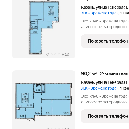
Казань
,
улица Генерала 
ЖК «Времена года»
, 1 к
Эко-клуб «Времена года» жилой комплекс бизнес класса
атмосфере загородного 
с обширной лесопарково
«15 минутного города». 
Показать телефон
где создан
+
26
90,2 м² · 2-комнатная
Казань
,
улица Генерала 
ЖК «Времена года»
, 1 к
Эко-клуб «Времена года» жилой комплекс бизнес класса
атмосфере загородного 
с обширной лесопарково
«15 минутного города». 
Показать телефон
где создан