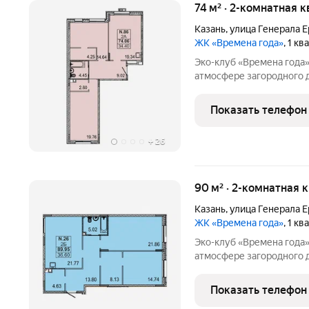
74 м² · 2-комнатная к
Казань
,
улица Генерала 
ЖК «Времена года»
, 1 к
Эко-клуб «Времена года» жилой комплекс бизнес класса
атмосфере загородного 
с обширной лесопарково
«15 минутного города». 
Показать телефон
где создан
+
26
90 м² · 2-комнатная 
Казань
,
улица Генерала 
ЖК «Времена года»
, 1 к
Эко-клуб «Времена года» жилой комплекс бизнес класса
атмосфере загородного 
с обширной лесопарково
«15 минутного города». 
Показать телефон
где создан