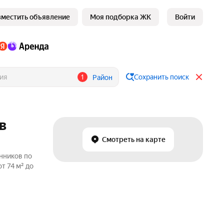
зместить объявление
Моя подборка ЖК
Войти
1
Сохранить поиск
Район
в
Смотреть на карте
нников по
т 74 м² до