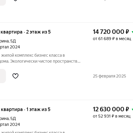
14 720 000
₽
я квартира · 2 этаж из 5
от 61 689 ₽ в месяц
Ерина
,
5Д
вартал 2024
 в
дома. Экологически чистое пространство
й зоной и продуманной инфраструктурой
Пространство для жизни успешных людей,
25 февраля 2025
12 630 000
₽
 квартира · 1 этаж из 5
от 52 931 ₽ в месяц
Ерина
,
5Д
вартал 2024
 в