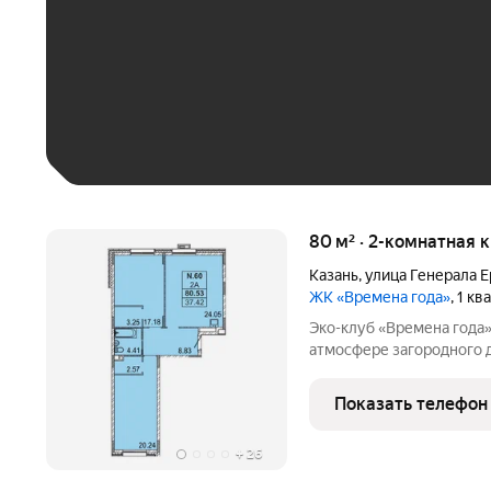
До 30 тыс. ₽
До 50 тыс. ₽
До 70 тыс. ₽
Больше 100 тыс. ₽
80 м² · 2-комнатная 
Казань
,
улица Генерала 
ЖК «Времена года»
, 1 к
Эко-клуб «Времена года» жилой комплекс бизнес класса
атмосфере загородного 
с обширной лесопарково
«15 минутного города». 
Показать телефон
где создан
+
26