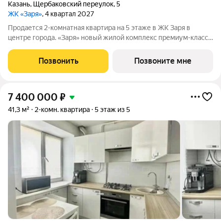
Казань
,
Щербаковский переулок
,
5
ЖК «Заря»
, 4 квартал 2027
Продается 2-комнатная квартира на 5 этаже в ЖК Заря в
центре города. «Заря» новый жилой комплекс премиум-класса
в самом центре Казани, где современная архитектура
сочетается с высоким уровнем комфорта и продуманной
Позвонить
Позвоните мне
инфраструктурой. Проект объединяет
7 400 000
₽
41,3 м²
2-комн. квартира
5 этаж из 5