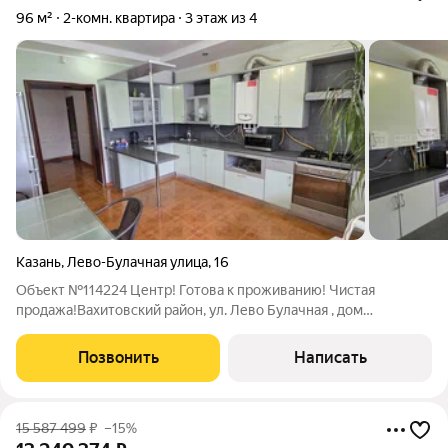
96 м²
2-комн. квартира
3 этаж из 4
Казань
,
Лево-Булачная улица
,
16
Объект №114224 Центр! Готова к проживанию! Чистая
продажа!Вахитовский район, ул. Лево Булачная , дом
16.Выставлена на продажу 2-х комнатная квартира 96 кв.м. с
индивидуальным отоплением ( установлен двухконтурный
Позвонить
Написать
котел) на 3/4 этажного кирпичного
15 587 499
₽
–15%