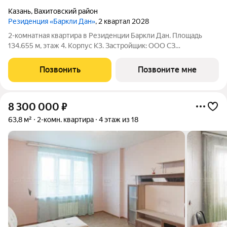
Казань
,
Вахитовский район
Резиденция «Баркли Дан»
, 2 квартал 2028
2-комнатная квартира в Резиденции Баркли Дан. Площадь
134.655 м, этаж 4. Корпус К3. Застройщик: ООО СЗ
"Островский Девелопмент". Срок сдачи II квартал 2028 года.
ДДУ, возможна ипотека. Квартира в жилом комплексе
Позвонить
Позвоните мне
премиум-класса «Резиденция ДАН» от
8 300 000
₽
63,8 м²
2-комн. квартира
4 этаж из 18