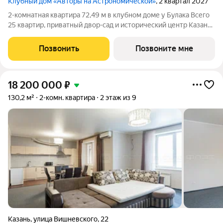
Клубный дом «Авторы на Астрономической»
, 2 квартал 2027
2-комнатная квартира 72,49 м в клубном доме у Булака Всего
25 квартир, приватный двор-сад и исторический центр Казани
клубный дом «Авторы на Астрономической» создан для тех,
кто выбирает редкость, архитектуру и качество каждой
Позвонить
Позвоните мне
детали. Продаётся
18 200 000
₽
130,2 м²
2-комн. квартира
2 этаж из 9
Казань
,
улица Вишневского
,
22