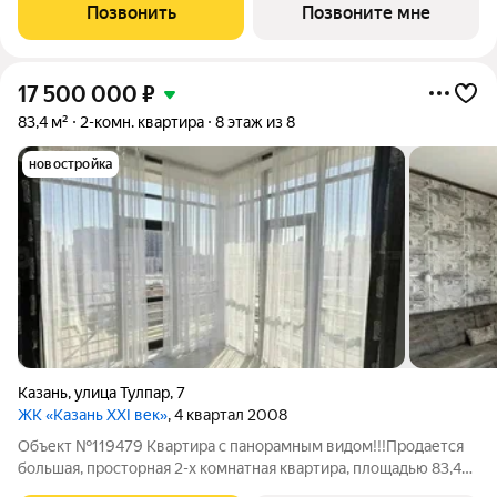
пpoстpaнcтво.Пpeмиaльнoe лoбби, кoнcьеpж-cеpвиc и
Позвонить
Позвоните мне
безгрaничные вoзможности инфрacтруктуры центpa
17 500 000
₽
83,4 м²
2-комн. квартира
8 этаж из 8
новостройка
Казань
,
улица Тулпар
,
7
ЖК «Казань XXI век»
, 4 квартал 2008
Объект №119479 Квартира с панорамным видом!!!Продается
большая, просторная 2-х комнатная квартира, площадью 83,4
кв.: Квартира располагается на крайнем 8-м этаже(над ней