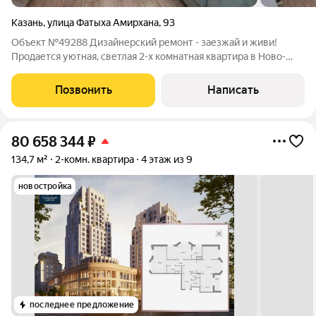
Казань
,
улица Фатыха Амирхана
,
93
Объект №49288 Дизайнерский ремонт - заезжай и живи!
Продается уютная, светлая 2-х комнатная квартира в Ново-
Савиновском районе на ул. Фатыха Амирхана, 93. Общая
площадь 50.3. Большая кухня, просторные комнаты в светлых
Позвонить
Написать
тонах, с/у раздельный в кафеле.
80 658 344
₽
134,7 м²
2-комн. квартира
4 этаж из 9
новостройка
последнее предложение