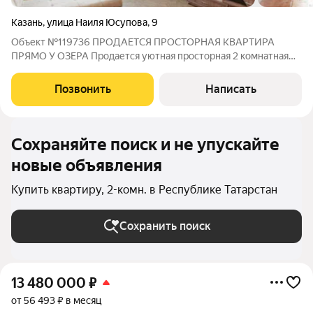
Казань
,
улица Наиля Юсупова
,
9
Объект №119736 ПРОДАЕТСЯ ПРОСТОРНАЯ КВАРТИРА
ПРЯМО У ОЗЕРА Продается уютная просторная 2 комнатная
квартира в отличном доме на комфортном 4 этаже из 18 с
выходом окон во двор ! О квартире: Не торцевая. Очень
Позвонить
Написать
тёплая. Общая площадь: 62,5 кв.м (с
Сохраняйте поиск и не упускайте
новые объявления
Купить квартиру, 2-комн. в Республике Татарстан
Сохранить поиск
13 480 000
₽
от 56 493 ₽ в месяц