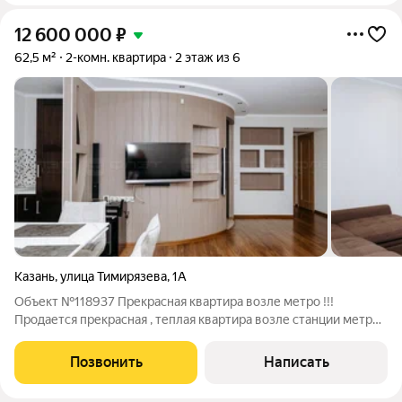
12 600 000
₽
62,5 м²
2-комн. квартира
2 этаж из 6
Казань
,
улица Тимирязева
,
1А
Объект №118937 Прекрасная квартира возле метро !!!
Продается прекрасная , теплая квартира возле станции метро .
Дом сдан в 2007 году. Прекрасная локация с развитой
инфраструктурой . В шаговой доступности : гимназии номер
Позвонить
Написать
36 , 37 ,10, школа 112 , 7