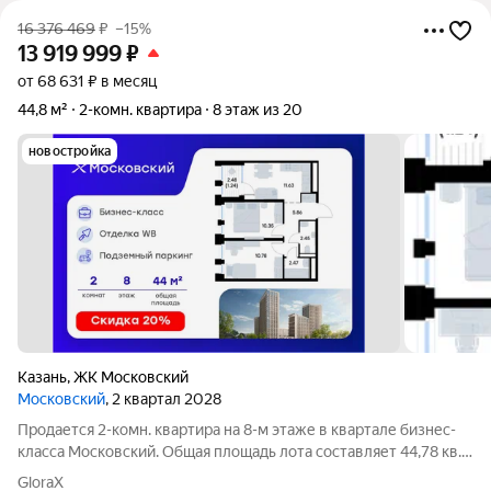
16 376 469
₽
–15%
13 919 999
₽
от 68 631 ₽ в месяц
44,8 м²
2-комн. квартира
8 этаж из 20
новостройка
Казань
,
ЖК Московский
Московский
, 2 квартал 2028
Продается 2-комн. квартира на 8-м этаже в квартале бизнес-
класса Московский. Общая площадь лота составляет 44,78 кв.
м, из которых 21,13 кв. м отведено под жилую и 11,63 кв. м под
GloraX