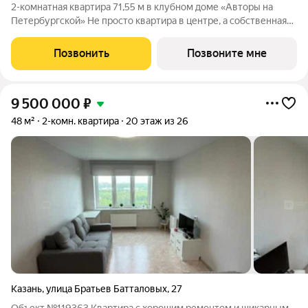
2-комнатная квартира 71,55 м в клубном доме «Авторы на
Петербургской» Не просто квартира в центре, а собственная
резиденция на главной пешеходной улице Казани в камерном
премиум-доме, где архитектура, искусство и сервис
Позвонить
Позвоните мне
становятся частью
9 500 000
₽
48 м²
2-комн. квартира
20 этаж из 26
Казань
,
улица Братьев Батталовых
,
27