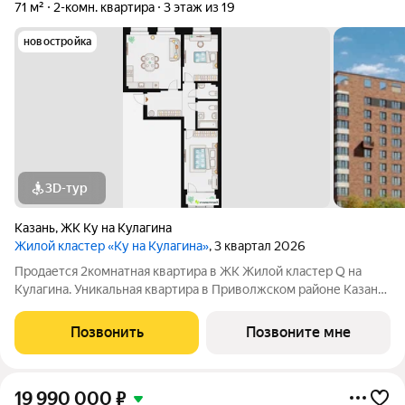
71 м²
2-комн. квартира
3 этаж из 19
новостройка
3D-тур
Казань
,
ЖК Ку на Кулагина
Жилой кластер «Ку на Кулагина»
, 3 квартал 2026
Продается 2комнатная квартира в ЖК Жилой кластер Q на
Кулагина. Уникальная квартира в Приволжском районе Казани,
где тишина спального района сочетается с близостью к центру.
Собственный детский сад, школа, дворы-парки с сенсорными
Позвонить
Позвоните мне
игровыми и
19 990 000
₽