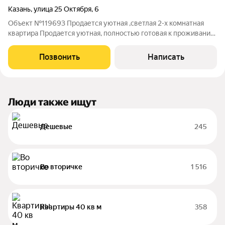
Казань
,
улица 25 Октября
,
6
Объект №119693 Продается уютная ,светлая 2-х комнатная
квартира Продается уютная, полностью готовая к проживанию
2-комнатная квартира площадью 41,3 кв. м на 5 этаже
пятиэтажного кирпичного дома по адресу: г. Казань, ул. 25 лет
Позвонить
Написать
Октября, д. 6. Главные
Люди также ищут
Дешевые
245
Во вторичке
1 516
Квартиры 40 кв м
358