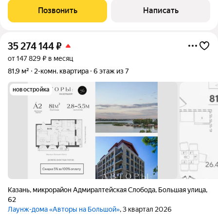
только технический этаж), что для данного дома является
Позвонить
Написать
преимуществом ( никто
35 274 144
₽
от 147 829 ₽ в месяц
81,9 м²
2-комн. квартира
6 этаж из 7
новостройка
Казань
,
микрорайон Адмиралтейская Слобода
,
Большая улица
,
62
Лаунж-дома «Авторы на Большой»
, 3 квартал 2026