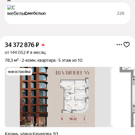
С мебелью
228
34 372 876
₽
от 144 052 ₽ в месяц
78,3 м²
2-комн. квартира
5 этаж из 10
новостройка
Казань
,
улица Качалова
,
93