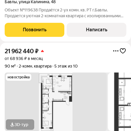
Бавлы
,
улица Калинина
,
48
Объект №119638 Продаётся 2-ух комн. кв. РТ г.Бавлы.
Продается уютная 2-комнатная квартира с изолированными
комнатами! Продается светлая двухкомнатная квартира по
адресу: Республика Татарстан, г. Бавлы, улица Калинина, дом
Позвонить
Написать
48. Квартира расположена на
21 962 440
₽
от 68 936 ₽ в месяц
90 м²
2-комн. квартира
5 этаж из 10
новостройка
3D-тур