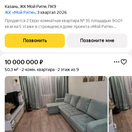
Казань
,
ЖК Мой Ритм
,
ПК9
ЖК «Мой Ритм»
, 3 квартал 2026
Продается 2 Евро-комнатная квартира № 35 площадью 90,01
кв.м на 5 этаже в строящемся доме проекта «Мой Ритм»
компании «Ак Барс Дом». ЖК «МОЙ РИТМ» современный
жилой комплекс в одном из лучших районов Казани, на
Позвонить
Позвоните мне
пересечении пр. Победы и ул. Сахарова,
10 000 000
₽
50,3 м²
2-комн. квартира
2 этаж из 9