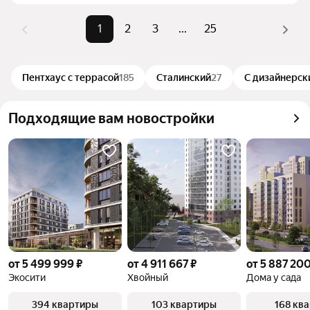
варианты по площади, состоянию и расположению.
1
2
3
...
25
Пентхаус с террасой
185
Сталинский
27
С дизайнерск
Подходящие вам новостройки
от 5 499 999 ₽
от 4 911 667 ₽
от 5 887 200
Экосити
Хвойный
Дома у сада
394 квартиры
103 квартиры
168 кв