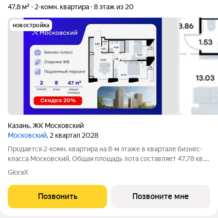
47,8 м²
2-комн. квартира
8 этаж из 20
новостройка
Казань
,
ЖК Московский
Московский
, 2 квартал 2028
Продается 2-комн. квартира на 8-м этаже в квартале бизнес-
класса Московский. Общая площадь лота составляет 47,78 кв.
м, из которых 23,01 кв. м отведено под жилую и 13,03 кв. м под
GloraX
кухонную зону. Номер квартиры - 233 Московский это
идеальное
Позвонить
Позвоните мне