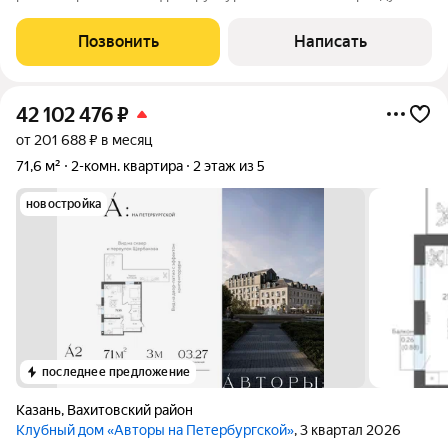
сдавалась. Сейчас свободна от проживания, быстрая передача
ключей. Один взрослый собственник без обременения, вся
Позвонить
Написать
сумма в договоре. В шаговой
42 102 476
₽
от 201 688 ₽ в месяц
71,6 м²
2-комн. квартира
2 этаж из 5
новостройка
последнее предложение
Казань
,
Вахитовский район
Клубный дом «Авторы на Петербургской»
, 3 квартал 2026