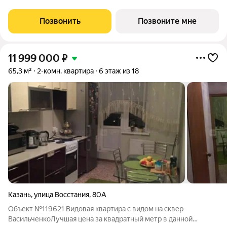
кухонную зону. Номер квартиры - 305 Московский это
идеальное
Позвонить
Позвоните мне
11 999 000
₽
65,3 м²
2-комн. квартира
6 этаж из 18
Казань
,
улица Восстания
,
80А
Объект №119621 Видовая квартира с видом на сквер
ВасильченкоЛучшая цена за квадратный метр в данной