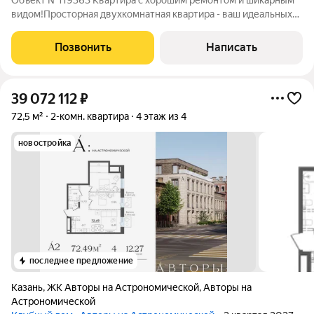
Объект №119363 Квартира с хорошим ремонтом и шикарным
видом!Просторная двухкомнатная квартира - ваш идеальных
уголок уюта и комфорта!В квартире продуманная планировка:
две изолированные комнаты, просторная кухня. Большие окна
Позвонить
Написать
пропускают много
39 072 112
₽
72,5 м²
2-комн. квартира
4 этаж из 4
новостройка
последнее предложение
Казань
,
ЖК Авторы на Астрономической
,
Авторы на
Астрономической