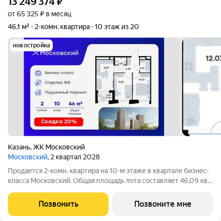
13 249 374
₽
от 65 325 ₽ в месяц
46,1 м²
2-комн. квартира
10 этаж из 20
новостройка
Казань
,
ЖК Московский
Московский
, 2 квартал 2028
Продается 2-комн. квартира на 10-м этаже в квартале бизнес-
класса Московский. Общая площадь лота составляет 46,09 кв.
м, из которых 21,45 кв. м отведено под жилую и 12,07 кв. м под
кухонную зону. Номер квартиры - 244 Московский это
Позвонить
Позвоните мне
идеальное