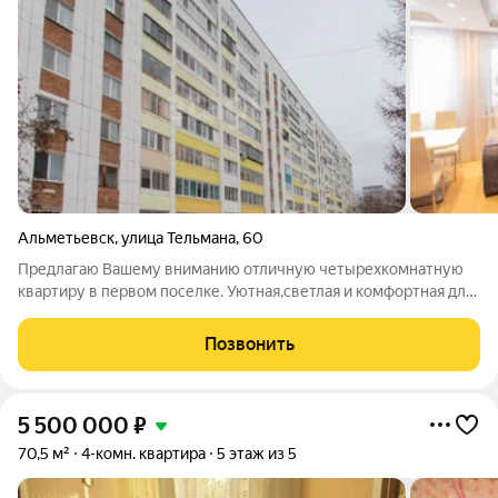
Альметьевск
,
улица Тельмана
,
60
Предлагаю Вашему вниманию отличную четырехкомнатную
квартиру в первом поселке. Уютная,светлая и комфортная для
проживания. Вся техника и мебель остаются!!! Кухонный
гарнитур с посудомоечной машиной,холодильник,диван,
Позвонить
телевизоры, моноблоки,спальный
5 500 000
₽
70,5 м²
4-комн. квартира
5 этаж из 5