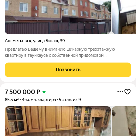
Альметьевск
,
улица Бигаш
,
39
Предлагаю Вашему вниманию шикарную трехэтажную
квартиру в таунхаусе с собственной придомовой
территорией. Вам больше не придется думать где
припарковать машину, как поднимать велосипеды и коляски на
Позвонить
высокий этаж - все это отлично разместится во дворе
7 500 000
₽
85,5 м²
4-комн. квартира
5 этаж из 9