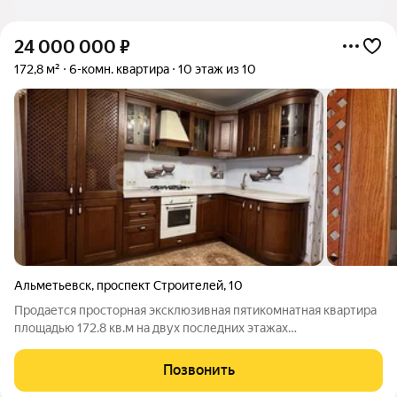
24 000 000
₽
172,8 м²
6-комн. квартира
10 этаж из 10
Альметьевск
,
проспект Строителей
,
10
Продается просторная эксклюзивная пятикомнатная квартира
площадью 172.8 кв.м на двух последних этажах
десятиэтажного кирпичного дома. Ключевое преимущество
объекта индивидуальное газовое отопление,
Позвонить
обеспечивающее комфортный микроклимат и низкие