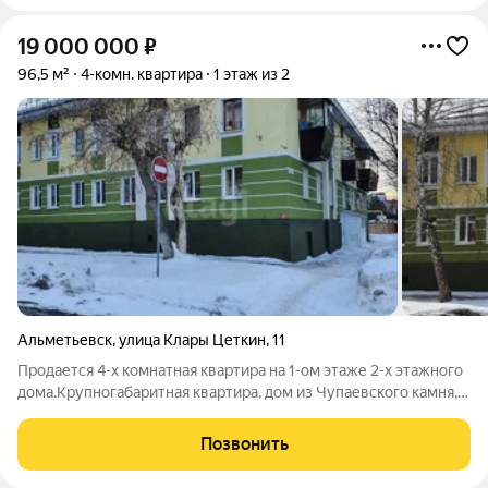
19 000 000
₽
96,5 м²
4-комн. квартира
1 этаж из 2
Альметьевск
,
улица Клары Цеткин
,
11
Продается 4-х комнатная квартира на 1-ом этаже 2-х этажного
дома.Крупногабаритная квартира, дом из Чупаевского камня, в
исторической части города.ЦЕНТР ГОРОДА. Толщина стен 1
метр, на площадке из двух квартир.Высокий цоколь, что
Позвонить
несомненно выгодно