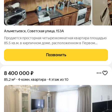
Альметьевск
,
Советская улица
,
153А
Продается просторная четырехкомнатная квартира площадью
85.5 кв.м. в кирпичном доме, расположенном в Первом
поселке. Объект находится на среднем этаже, что
обеспечивает оптимальный баланс отличного вида и удобства
Позвонить
подъема. Квартира обладает
8 400 000
₽
85,2 м²
4-комн. квартира
4 этаж из 10