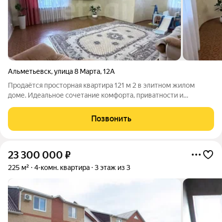
Альметьевск
,
улица 8 Марта
,
12А
Продаётся просторная квартира 121 м 2 в элитном жилом
доме. Идеальное сочетание комфорта, приватности и
развитой инфраструктуры. Ключевые преимущества:
Площадь и потенциал: 121 м 2 , возможность перепланировки
Позвонить
под индивидуальные потребности.
23 300 000
₽
225 м²
4-комн. квартира
3 этаж из 3