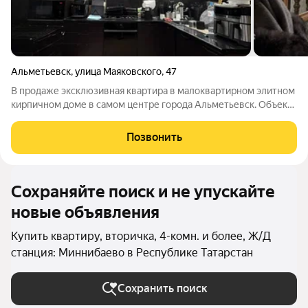
Альметьевск
,
улица Маяковского
,
47
В продаже эксклюзивная квартира в малоквартирном элитном
кирпичном доме в самом центре города Альметьевск. Объект
предлагает редкий для центральных районов формат: два
полноценных этажа, обеспечивающих четкое зонирование и
Позвонить
приватность. На каждом
Сохраняйте поиск и не упускайте
новые объявления
Купить квартиру, вторичка, 4-комн. и более, Ж/Д
станция: Миннибаево в Республике Татарстан
Сохранить поиск