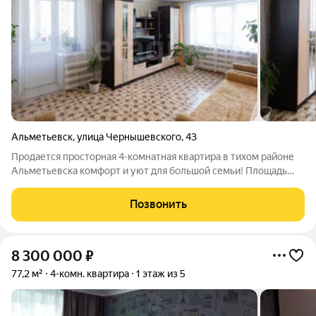
Альметьевск
,
улица Чернышевского
,
43
Продается просторная 4-комнатная квартира в тихом районе
Альметьевска комфорт и уют для большой семьи! Площадь
квартиры 71,3 кв.м. по адресу: г. Альметьевск, ул.
Чернышевского. Расположена на 2 этаже 4-этажного
Позвонить
панельного дома. Все комнаты
8 300 000
₽
77,2 м²
4-комн. квартира
1 этаж из 5