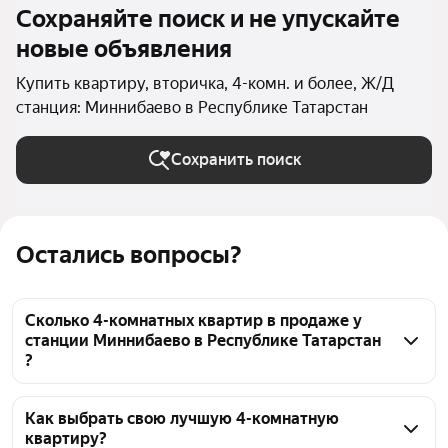
Сохраняйте поиск и не упускайте
новые объявления
Купить квартиру, вторичка, 4-комн. и более, Ж/Д
станция: Миннибаево в Республике Татарстан
Сохранить поиск
Остались вопросы?
Сколько 4-комнатных квартир в продаже у
станции Миннибаево в Республике Татарстан
?
На Яндекс Недвижимости в продаже у станции 
Миннибаево в Республике Татарстан 20 4-
Как выбрать свою лучшую 4-комнатную
квартиру?
комнатных квартир, из них 20 объявлений от 