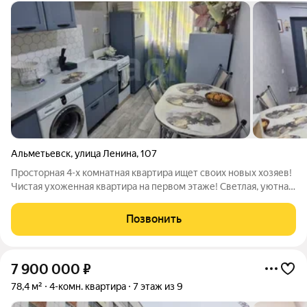
Альметьевск
,
улица Ленина
,
107
Просторная 4-х комнатная квартира ищет своих новых хозяев!
Чистая ухоженная квартира на первом этаже! Светлая, уютная,
с удобной планировкой! Заменены радиаторы отопления,
новый натяжной потолок, напольное покрытие-линолеум.
Позвонить
Удобный район! Идеально
7 900 000
₽
78,4 м²
4-комн. квартира
7 этаж из 9