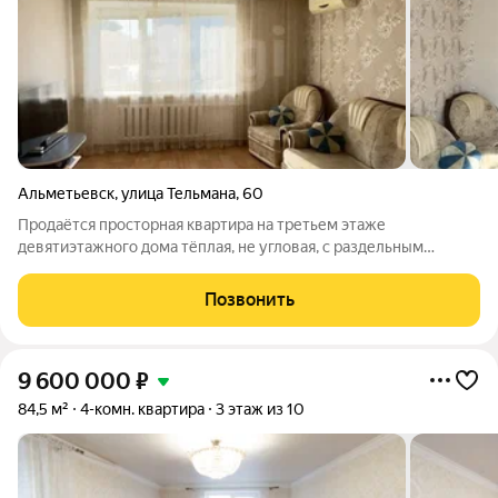
Альметьевск
,
улица Тельмана
,
60
Продаётся просторная квартира на третьем этаже
девятиэтажного дома тёплая, не угловая, с раздельным
санузлом и несмежными комнатами. Большая лоджия с двумя
входами станет уютным дополнением к жилому пространству
Позвонить
Практически вся мебель остаётся новым
9 600 000
₽
84,5 м²
4-комн. квартира
3 этаж из 10