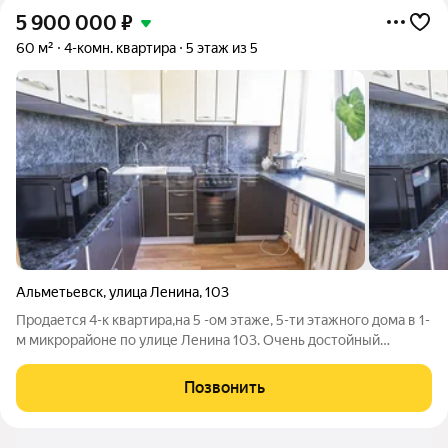
5 900 000
₽
60 м²
4-комн. квартира
5 этаж из 5
Альметьевск
,
улица Ленина
,
103
Продается 4-к квартира,на 5 -ом этаже, 5-ти этажного дома в 1-
м микрорайоне по улице Ленина 103. Очень достойный
вариант для большой семьи. Чистая,уютная квартира
интересной планировкой.Из кухни выход в столовую зону,где
Позвонить
можно разместиться всей