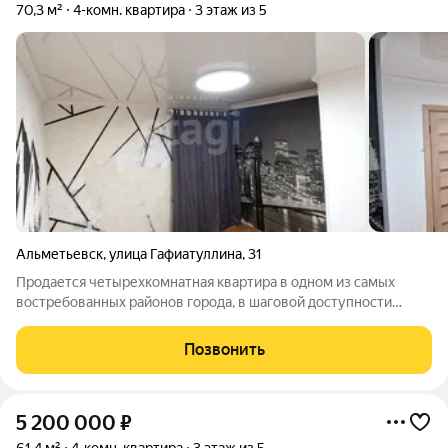
70,3 м²
4-комн. квартира
3 этаж из 5
Альметьевск
,
улица Гафиатуллина
,
31
Продается четырехкомнатная квартира в одном из самых
востребованных районов города, в шаговой доступности
торговые центры, остановка общественного транспорта, для
семей с детьми несомненным плюсом является наличие двух
Позвонить
детских садов и двух школ
5 200 000
₽