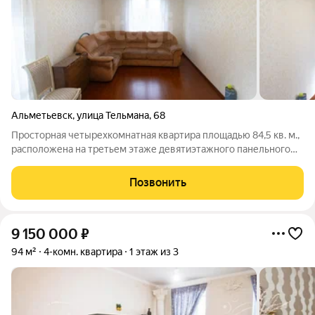
Альметьевск
,
улица Тельмана
,
68
Просторная четырехкомнатная квартира площадью 84,5 кв. м.,
расположена на третьем этаже девятиэтажного панельного
дома в районе ул. Тельмана. Объект предлагает рациональную
планировку с изолированными комнатами: гостиной и тремя
Позвонить
спальнями, что
9 150 000
₽
94 м²
4-комн. квартира
1 этаж из 3