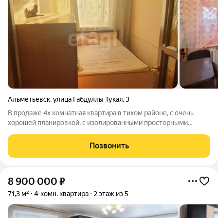
Альметьевск
,
улица Габдуллы Тукая
,
3
В продаже 4х комнатная квартира в тихом районе, с очень
хорошей планировкой, с изолированными просторными
комнатами и двумя балконами. Квартира теплая, соседи
хорошие. Потолки, полы и стены ровные, нужен
Позвонить
косметический ремонт, сделаете его под свой
8 900 000
₽
71,3 м²
4-комн. квартира
2 этаж из 5