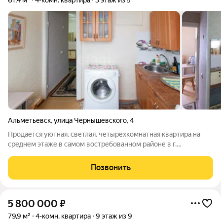
61,4 м²
4-комн. квартира
3 этаж из 5
Альметьевск
,
улица Чернышевского
,
4
Продается уютная, светлая, четырехкомнатная квартира на
среднем этаже в самом востребованном районе в г.
Альметьевск. Исторический центр города. Район 16 школы
всегда востребован по четырехкомнатным квартирам. Рядом
Позвонить
благоустроенный комсомольский
5 800 000
₽
79,9 м²
4-комн. квартира
9 этаж из 9