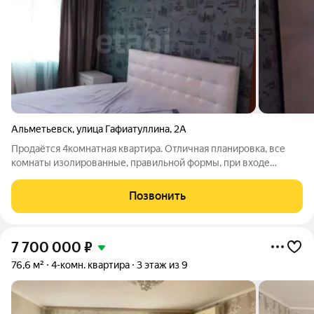
Альметьевск
,
улица Гафиатуллина
,
2А
Продаётся 4комнатная квартира. Отличная планировка, все
комнаты изолированные, правильной формы, при входе
просторная прихожая. Лоджия с погребом. Отлично подойдет
для большой семьи. А расположение на первом этаже
Позвонить
идеально для семей с маленькими
7 700 000
₽
76,6 м²
4-комн. квартира
3 этаж из 9