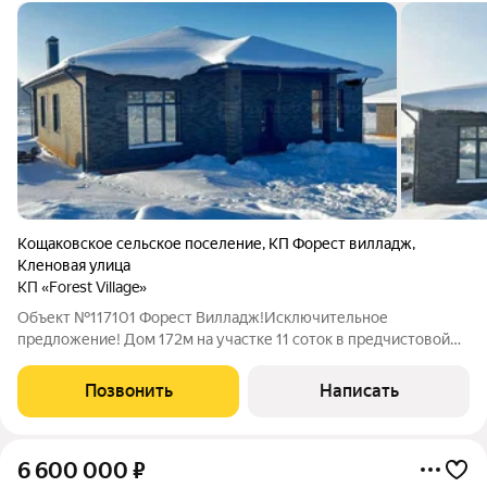
Кощаковское сельское поселение
,
КП Форест вилладж
,
Кленовая улица
КП «Forest Village»
Объект №117101 Форест Вилладж!Исключительное
предложение! Дом 172м на участке 11 соток в предчистовой
отделке воплотите свои дизайнерские мечты! 3 спальни, 2 с/у,
просторная кухня-студия, огромная терраса. Удобное
Позвонить
Написать
расположение всего 10 минут до
6 600 000
₽