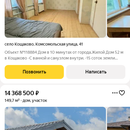
село Кощаково
,
Комсомольская улица
,
41
Объект №118884 Дом в 10 минутах от города.Жилой Дом 52 м
в Кощаково -С ванной и санузлом внутри. -15 соток земли
-Цена как за пустой участок -10 минут до Казани -Сад
«Теремок» 5 мин, школа 10 мин -Магазины, ПВЗ, аптеки рядом
Позвонить
Написать
-Перспектива
14 368 500
₽
149,7 м²
дом, участок