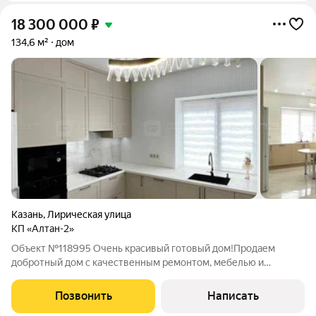
18 300 000
₽
134,6 м²
дом
Казань
,
Лирическая улица
КП «Алтан-2»
Объект №118995 Очень красивый готовый дом!Продаем
добротный дом с качественным ремонтом, мебелью и
техникой! Вас приятно удивит, насколько красиво и просторно
в доме! Огромная кухня-гостиная, спальня, санузел - на первом
Позвонить
Написать
этаже. На втором - три