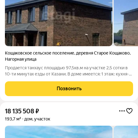
Кощаковское сельское поселение
,
деревня Старое Кощаково
,
Нагорная улица
Продается танхаус площадью 97,5кв.м на участке 2,5 сотки в
10-ти минутах езды от Казани. В доме имеется: 1 этаж: кухня-
гостиная (29,2кв.м), хол-коридор (12,85кв.м), санузел (7,18кв.м),
крыльцо 2 этаж: 3 спальни (9,8кв.м, 9,9кв.м, 17,09кв.м), санузел
Позвонить
18 135 508
₽
193,7 м²
дом, участок