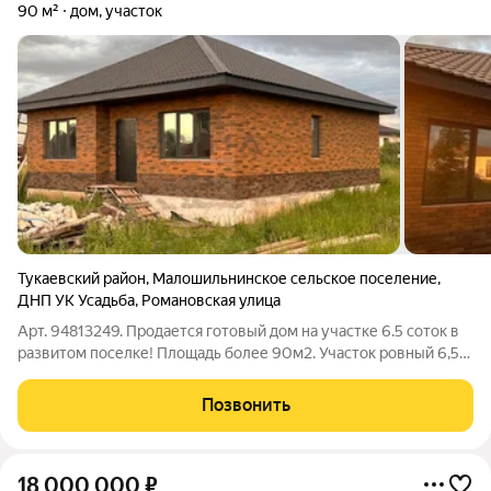
90 м²
дом, участок
Тукаевский район
,
Малошильнинское сельское поселение
,
ДНП УК Усадьба
,
Романовская улица
Арт. 94813249. Продается готовый дом на участке 6.5 соток в
развитом поселке! Площадь более 90м2. Участок ровный 6,5
соток. Расположен в спокойном поселке, всего в 10 минутах
от города. Дом построен из качественных материалов и
Позвонить
облицован красивым,
18 000 000
₽