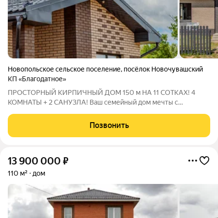
Новопольское сельское поселение
,
посёлок Новочувашский
КП «Благодатное»
ПРОСТОРНЫЙ КИРПИЧНЫЙ ДОМ 150 м НА 11 СОТКАХ! 4
КОМНАТЫ + 2 САНУЗЛА! Ваш семейный дом мечты с
огромным участком! ОСНОВНЫЕ ХАРАКТЕРИСТИКИ:
Площадь дома: 149.7 м (одноэтажный) Участок: 11.27 соток
Позвонить
(ИЖС) стройте, сажайте, отдыхайте! Планировка: 4
13 900 000
₽
110 м²
дом