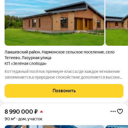
Лаишевский район
,
Нармонское сельское поселение
,
село
Тетеево
,
Лазурная улица
КП «Зелёная слобода»
Коттеджный посёлок премиум-класса,где каждое мгновение
запоминается,а природное спокойствие дополняется высоким
уровнем комфорта.Дома находятся в экологически чистом
районе у Саралинского участка Волжско-Камского
Позвонить
заповедника. Здесь место на свежем
8 990 000
₽
90 м²
дом, участок