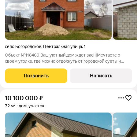
село Богородское
,
Центральная улица
,
1
Объект №118469 Ваш уютный дом ждет вас!!!Мечтаете о
своем уголке, где можно отдохнуть от городской суеты и
наслаждаться тишиной? Этот дом в п. Богородское именно то,
что вы искали! Представьте, как вы просыпаетесь под пение
Позвонить
Написать
птиц, пьете ароматный чай
10 100 000
₽
72 м²
дом, участок