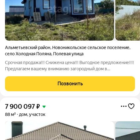
Альметьевский район
,
Новоникольское сельское поселение
,
село Холодная Поляна
,
Полевая улица
Срочная продажа!!! Снижена цена!!! Выгодное предложение!!!!
Предлагаем вашему вниманию загородный дом в
Альметьевском районе с. Холодная Поляна - в 30 минутах от
города. Дом построен из газобетона, облицован сайдингом,
Позвонить
площадью 120 кв.м, 2016 г
7 900 097
₽
88 м²
дом, участок