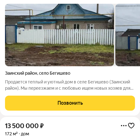
Заинский район
,
село Бегишево
Продается теплый и уютный дом в селе Бегишево (Заинский
район). Мы переезжаем и с любовью ищем новых хозяев для
нашего дома. Он действительно стал для нас родным, и нам
важно, чтобы вы это почувствовали. Что внутри: Дом светлый,
Позвонить
теплый и очень
13 500 000
₽
172 м²
дом