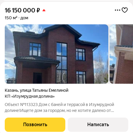
16 150 000
₽
150 м²
дом
Казань
,
улица Татьяны Емелиной
КП «Изумрудная долина»
Объект №113323 Дом с баней и террасой в Изумрудной
долине!Ищете дом за городом, но не хотите далеко от
инфраструктуры? Предлагаем уютный дом в коттеджном
поселке "Изумрудная долина", окруженном лесом. Всего 15
Позвонить
Написать
минут до городской инфраструктуры! Дом