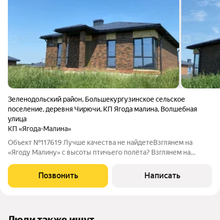
Зеленодольский район
,
Большекургузинское сельское
поселение
,
деревня Чирючи
,
КП Ягода малина
,
Волшебная
улица
КП «Ягода-Малина»
Объект №117619 Лучше качества не найдетеВзглянем на
«Ягоду Малину» с высоты птичьего полёта? Взглянем на
«Ягоду Малину» с высоты птичьего полёта?
Позвонить
Написать
Люди также ищут