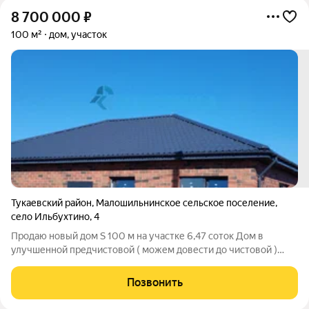
8 700 000
₽
100 м²
дом, участок
Тукаевский район
,
Малошильнинское сельское поселение
,
село Ильбухтино
,
4
Продаю новый дом S 100 м на участке 6,47 соток Дом в
улучшенной предчистовой ( можем довести до чистовой )
отделке. Земля ИЖС. Близкое расположение от города,
наличие школы, садика, мед.пункта, аптеки, магазинов,
Позвонить
остановки общественного транспорта.