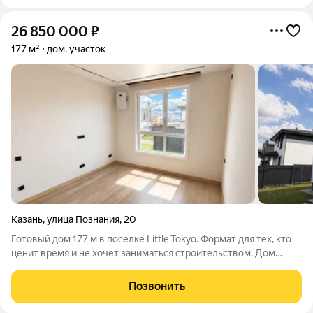
26 850 000
₽
177 м²
дом, участок
Казань
,
улица Познания
,
20
Готовый дом 177 м в поселке Little Tokyo. Формат для тех, кто
ценит время и не хочет заниматься строительством. Дом
передаётся в состоянии, готовом к жизни: выполнен
дизайнерский ремонт установлена кухня и оборудована
Позвонить
подключены все инженерные