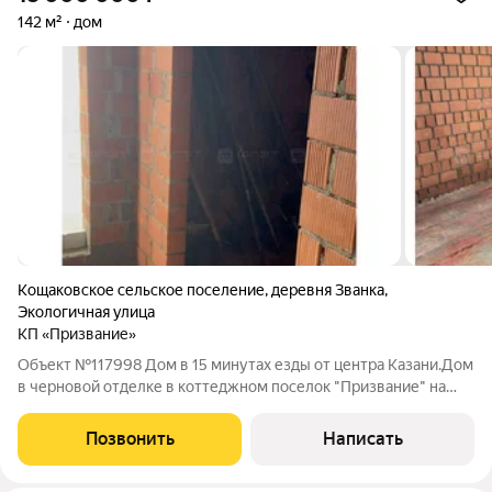
142 м²
дом
Кощаковское сельское поселение
,
деревня Званка
,
Экологичная улица
КП «Призвание»
Объект №117998 Дом в 15 минутах езды от центра Казани.Дом
в черновой отделке в коттеджном поселок "Призвание" на
озере Званка в Пестречинском районе. Одном из самых
живописных уголков природы Татарстана. Развитая
Позвонить
Написать
инфраструктура: школа, садик,