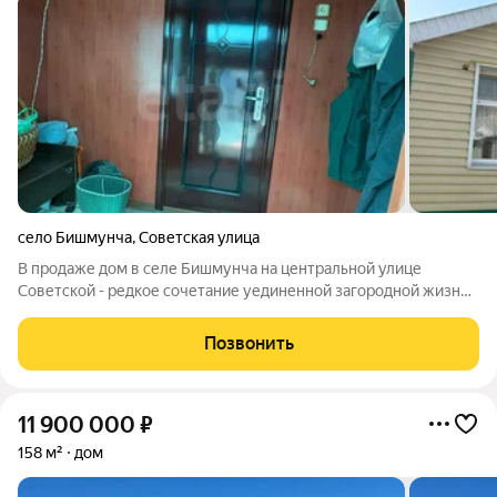
село Бишмунча
,
Советская улица
В продаже дом в селе Бишмунча на центральной улице
Советской - редкое сочетание уединенной загородной жизни
и развитой инфраструктуры. Участок площадью 18 соток
отличается плодородной почвой, что открывает широкие
Позвонить
возможности для садоводства и
11 900 000
₽
158 м²
дом