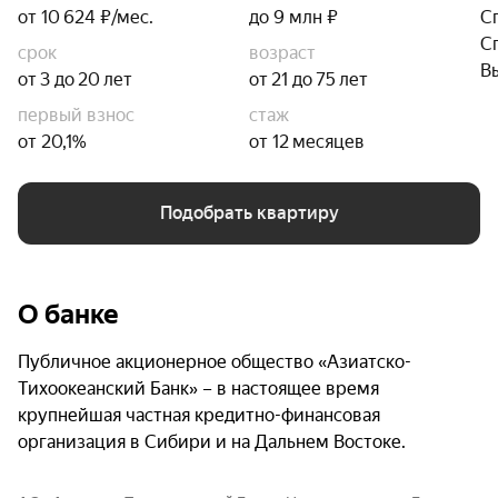
от 10 624 ₽/мес.
до 9 млн ₽
С
С
срок
возраст
В
от 3 до 20 лет
от 21 до 75 лет
первый взнос
стаж
от 20,1%
от 12 месяцев
Подобрать квартиру
О банке
Публичное акционерное общество «Азиатско-
Тихоокеанский Банк» – в настоящее время
крупнейшая частная кредитно-финансовая
организация в Сибири и на Дальнем Востоке.