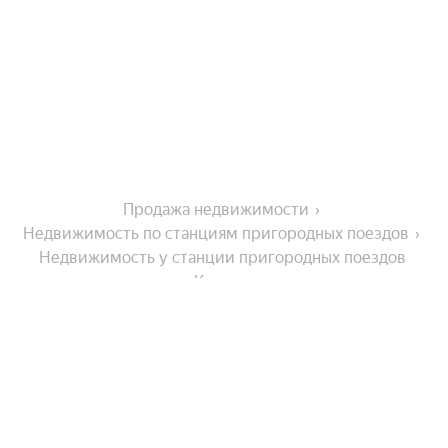
Продажа недвижимости
Недвижимость по станциям пригородных поездов
Недвижимость у станции пригородных поездов 
Котовск
Города-миллионники
Москва
Санкт-Петербург