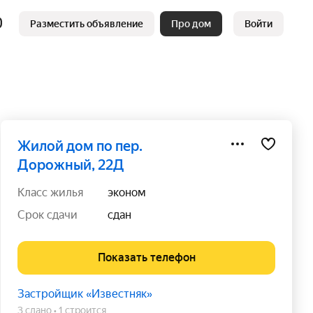
Разместить объявление
Про дом
Войти
жилой дом по пер.
Дорожный, 22Д
класс жилья
эконом
срок сдачи
сдан
Показать телефон
Застройщик «Известняк»
3 сдано
1 строится