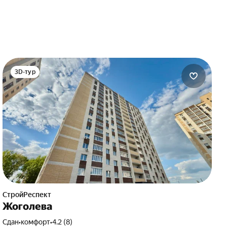
3D-тур
СтройРеспект
Жоголева
Сдан
•
комфорт
•
4.2 (8)