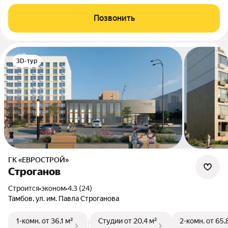
Позвонить
3D-тур
ГК «ЕВРОСТРОЙ»
Строганов
Строится
•
эконом
•
4.3 (24)
Тамбов, ул. им. Павла Строганова
1-комн.
от 36,1 м²
Студии
от 20,4 м²
2-комн.
от 65,