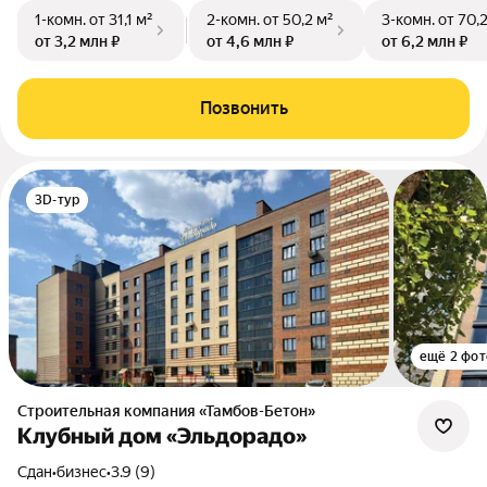
1-комн.
от 31,1 м²
2-комн.
от 50,2 м²
3-комн.
от 70,
от 3,2 млн ₽
от 4,6 млн ₽
от 6,2 млн ₽
Позвонить
3D-тур
ещё 2 фот
Строительная компания «Тамбов-Бетон»
Клубный дом «Эльдорадо»
Сдан
•
бизнес
•
3.9 (9)