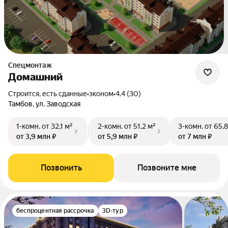
Спецмонтаж
Домашний
Строится, есть сданные
•
эконом
•
4.4 (30)
Тамбов, ул. Заводская
1-комн.
от 32,1 м²
2-комн.
от 51,2 м²
3-комн.
от 65,8
от 3,9 млн ₽
от 5,9 млн ₽
от 7 млн ₽
Позвонить
Позвоните мне
беспроцентная рассрочка
3D-тур