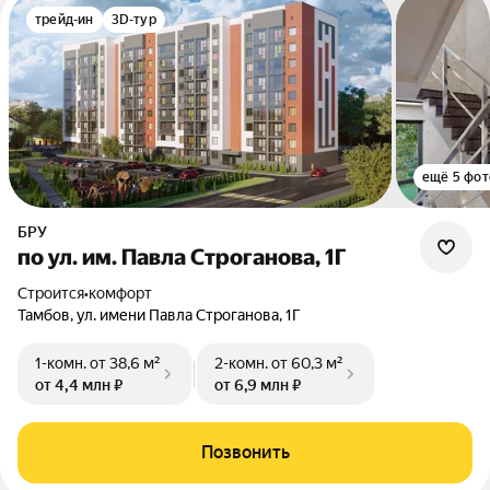
трейд-ин
3D-тур
ещё 5 фот
БРУ
по ул. им. Павла Строганова, 1Г
Строится
•
комфорт
Тамбов, ул. имени Павла Строганова, 1Г
1-комн.
от 38,6 м²
2-комн.
от 60,3 м²
от 4,4 млн ₽
от 6,9 млн ₽
Позвонить