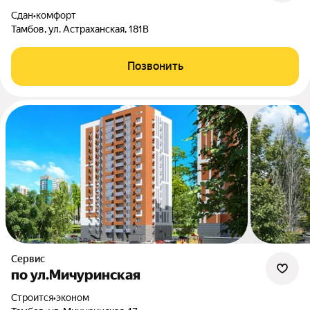
Сдан
•
комфорт
Тамбов, ул. Астраханская, 181В
Позвонить
Сервис
по ул.Мичуринская
Строится
•
эконом