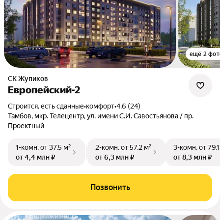
ещё 2 фот
СК Жупиков
Европейский-2
Строится, есть сданные
•
комфорт
•
4.6 (24)
Тамбов, мкр. Телецентр, ул. имени С.И. Савостьянова / пр.
Проектный
1-комн.
от 37,5 м²
2-комн.
от 57,2 м²
3-комн.
от 79,1
от 4,4 млн ₽
от 6,3 млн ₽
от 8,3 млн ₽
Позвонить