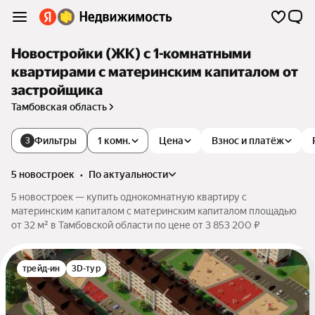
Новостройки (ЖК) с 1-комнатными
квартирами с материнским капиталом от
застройщика
Тамбовская область
Фильтры
1 комн.
Цена
Взнос и платёж
3
5 новостроек
•
по актуальности
5 новостроек — купить однокомнатную квартиру с
материнским капиталом с материнским капиталом площадью
от 32 м² в Тамбовской области по цене от 3 853 200 ₽
трейд-ин
3D-тур