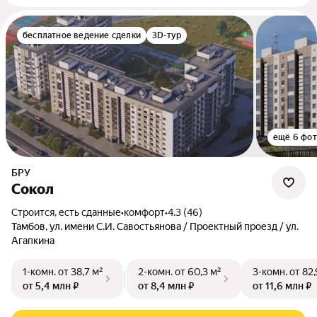
бесплатное ведение сделки
3D-тур
ещё 6 фо
БРУ
Сокол
Строится, есть сданные
•
комфорт
•
4.3 (46)
Тамбов, ул. имени С.И. Савостьянова / Проектный проезд / ул.
Агапкина
1-комн.
от 38,7 м²
2-комн.
от 60,3 м²
3-комн.
от 82,
от 5,4 млн ₽
от 8,4 млн ₽
от 11,6 млн ₽