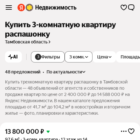
Купить 3-комнатную квартиру
распашонку
Тамбовская область
AI
Фильтры
3 комн.
Цена
Площадь
3
48 предложений
•
по актуальности
Купить трехкомнатную квартиру распашонку в Тамбовской
области — 48 объявлений от агентств и собственников по
продаже квартир по цене от 2 400 000 ₽ до 14 588 000 ₽ на
Яндекс Недвижимости. В нашем каталоге предложения
площадью от 41,7 м² до 104,2 м² в новостройках и вторичном
жилье — фото, планировки и характеристики.
13 800 000
₽
97,6 м²
3-комн. квартира
12 этаж из 14