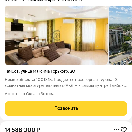
Тамбов
,
улица Максима Горького
,
20
Номер объекта: 1001315. Продаётся просторная видовая 3-
комнатная квартира площадью 97,6 м в самом центре Тамбова
ул. Максима Горького, 20. Квартира расположена на 12-м этаже
Агентство Оксана Зотова
современного кирпичного дома. Из окон открываются
красивые панорамные виды
Позвонить
14 588 000
₽