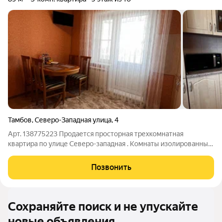
Тамбов
,
Северо-Западная улица
,
4
Арт. 138775223 Продается просторная трехкомнатная
квартира по улице Северо-западная . Комнаты изолированные
, балкон, две лоджии . В квартире выполнен качественный
ремонт , можно купить и жить сразу. Квартира распашонка ,
Позвонить
удачный вид из окон .
Сохраняйте поиск и не упускайте
новые объявления