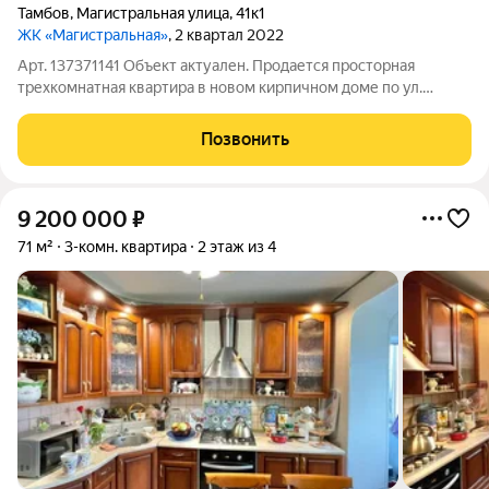
Тамбов
,
Магистральная улица
,
41к1
ЖК «Магистральная»
, 2 квартал 2022
Арт. 137371141 Объект актуален. Продается просторная
трехкомнатная квартира в новом кирпичном доме по ул.
Магистральной, д. 41, к. 1. Общая площадь 87,6м. Квартира не
угловая. Удобная планировка, комнаты изолированные, окна
Позвонить
выходят на обе стороны,
9 200 000
₽
71 м²
3-комн. квартира
2 этаж из 4