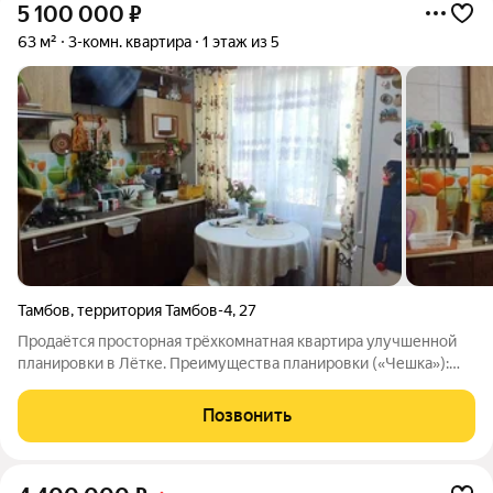
5 100 000
₽
63 м²
3-комн. квартира
1 этаж из 5
Тамбов
,
территория Тамбов-4
,
27
Продаётся просторная трёхкомнатная квартира улучшенной
планировки в Лётке. Преимущества планировки («Чешка»):
Дом улучшенной панельной серии один из самых удачных
советских проектов. Общая площадь 63 кв. м максимум
Позвонить
полезного пространства. Все