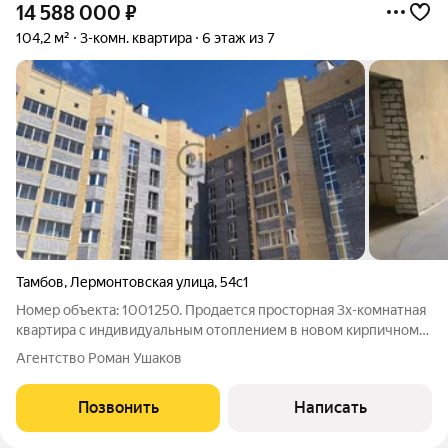
14 588 000
₽
104,2 м²
3-комн. квартира
6 этаж из 7
Тамбов
,
Лермонтовская улица
,
54с1
Номер объекта: 1001250. Продается просторная 3х-комнатная
квартира с индивидуальным отоплением в новом кирпичном
доме по адресу: г. Тамбов, ул. Лермонтовская, д. 54 Общая
Агентство Роман Ушаков
площадь 104.2 м2 Этаж 6 из 7 Дом сдан! В квартире выполнена
черновая отделка:
Позвонить
Написать