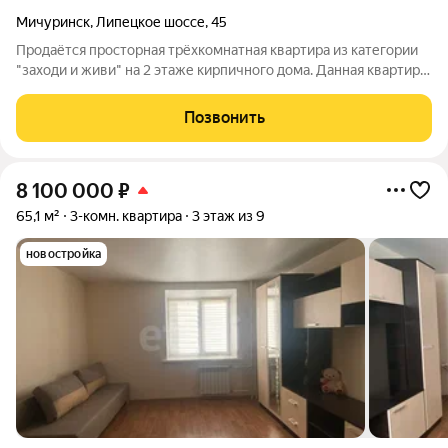
Мичуринск
,
Липецкое шоссе
,
45
Продаётся просторная трёхкомнатная квартира из категории
"заходи и живи" на 2 этаже кирпичного дома. Данная квартира
имеет большое количество преимуществ перед аналогами: -
квартира-распашонка (комнаты выходят на две стороны дома),
Позвонить
все комнаты
8 100 000
₽
65,1 м²
3-комн. квартира
3 этаж из 9
новостройка