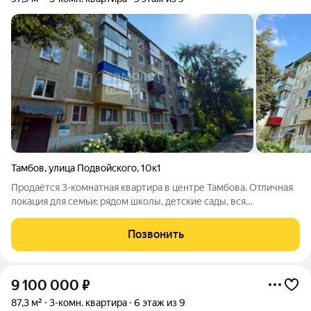
Тамбов
,
улица Подвойского
,
10к1
Продаётся 3-комнатная квартира в центре Тамбова. Отличная
локация для семьи: рядом школы, детские сады, вся
инфраструктура (магазины, остановки, аптеки). Планировка
распашонка - комнаты правильной формы (20,8 / 13,8 / 10,8 м).
Позвонить
Отдельная ниша в
9 100 000
₽
87,3 м²
3-комн. квартира
6 этаж из 9