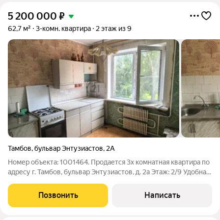
5 200 000
₽
62,7 м²
3-комн. квартира
2 этаж из 9
Тамбов
,
бульвар Энтузиастов
,
2А
Номер объекта: 1001464. Продается 3х комнатная квартира по
адресу г. Тамбов, бульвар Энтузиастов, д. 2а Этаж: 2/9 Удобная
планировка: комнаты изолированные, выходят на разные
стороны, просторная кухня, кладовое помещение в прихожей,
Позвонить
Написать
можно