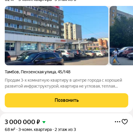
Тамбов
,
Пензенская улица
,
45/148
Продам 3-х комнатную квартиру в центре города с хорошей
развитой инфраструктурой, квартира не угловая, теплая
,просторная, комнаты на разные стороны очень хорошее
расположение комнат, они изолированные, с/у раздельный в
Позвонить
плитке установлены приборы
3 000 000
₽
68 м²
3-комн. квартира
2 этаж из 3