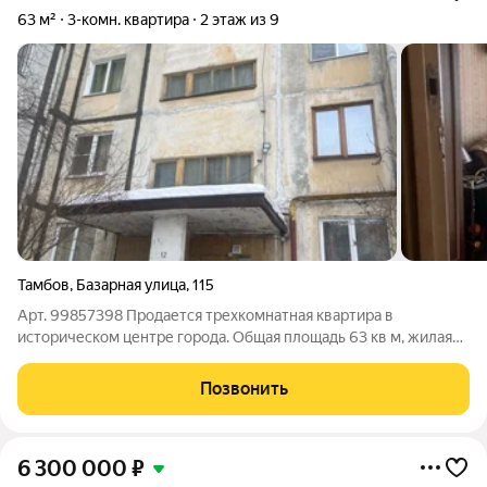
63 м²
3-комн. квартира
2 этаж из 9
Тамбов
,
Базарная улица
,
115
Арт. 99857398 Продается трехкомнатная квартира в
историческом центре города. Общая площадь 63 кв м, жилая
39 кв м, кухня 9 кв м. Планировка квартиры очень необычная, а
наличие облегченных перегородок даст возможность
Позвонить
разгуляться вашей фантазии в
6 300 000
₽