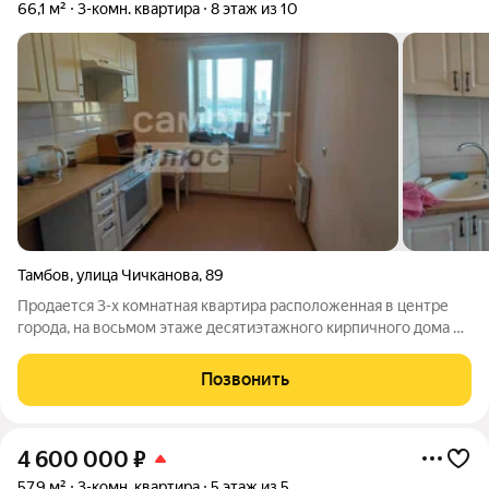
66,1 м²
3-комн. квартира
8 этаж из 10
Тамбов
,
улица Чичканова
,
89
Продается 3-х комнатная квартира расположенная в центре
города, на восьмом этаже десятиэтажного кирпичного дома по
адресу Советская улица, 164 и Чичканова улица, 89. Общая
площадь: 66,1 кв.м Необходимость провести ремонт, что даёт
Позвонить
покупателю
4 600 000
₽
57,9 м²
3-комн. квартира
5 этаж из 5