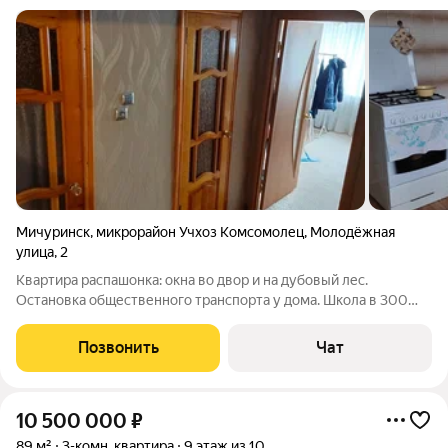
Мичуринск
,
микрорайон Учхоз Комсомолец
,
Молодёжная
улица
,
2
Квартира распашонка: окна во двор и на дубовый лес.
Остановка общественного транспорта у дома. Школа в 300
метрах от дома . Свободная продажа! Торг обсуждается!
Позвонить
Чат
10 500 000
₽
89 м²
3-комн. квартира
9 этаж из 10