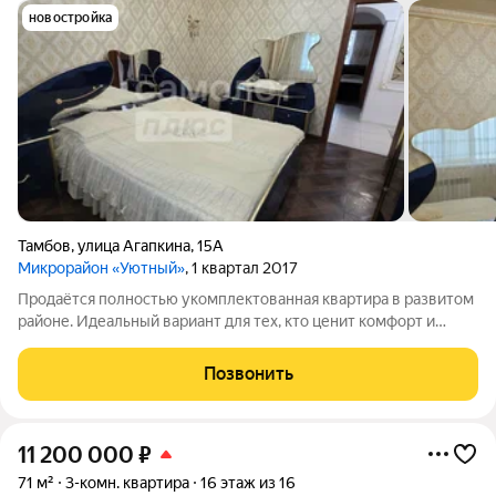
новостройка
Тамбов
,
улица Агапкина
,
15А
Микрорайон «Уютный»
, 1 квартал 2017
Продаётся полностью укомплектованная квартира в развитом
районе. Идеальный вариант для тех, кто ценит комфорт и
время заезжайте и живите! Особенности интерьера:
Дизайнерские потолки: «Парящие» конструкции со световыми
Позвонить
линиями создают современное и
11 200 000
₽
71 м²
3-комн. квартира
16 этаж из 16