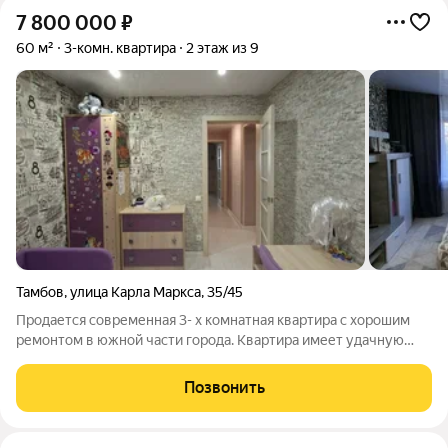
7 800 000
₽
60 м²
3-комн. квартира
2 этаж из 9
Тамбов
,
улица Карла Маркса
,
35/45
Продается современная 3- х комнатная квартира с хорошим
ремонтом в южной части города. Квартира имеет удачную
планировку с учетом максимального использования
пространства. Просторный коридор. Изолированные комнаты
Позвонить
прямоугольной формы с выходом на