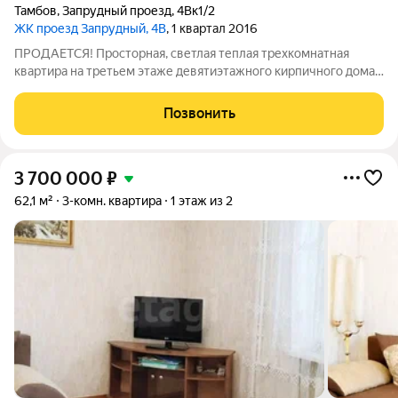
Тамбов
,
Запрудный проезд
,
4Вк1/2
ЖК проезд Запрудный, 4В
, 1 квартал 2016
ПРОДАЕТСЯ! Просторная, светлая теплая трехкомнатная
квартира на третьем этаже девятиэтажного кирпичного дома с
автономным отоплением в новом районе на севере города с
развитой инфраструктурой. Квартира удобной планировки,
Позвонить
общей площадью 65.1кв.м без
3 700 000
₽
62,1 м²
3-комн. квартира
1 этаж из 2