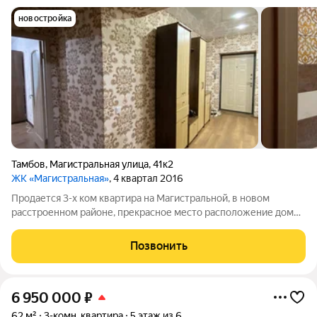
новостройка
Тамбов
,
Магистральная улица
,
41к2
ЖК «Магистральная»
, 4 квартал 2016
Продается 3-х ком квартира на Магистральной, в новом
расстроенном районе, прекрасное место расположение домов
далеко от шума автомобилей, спокойное тихое место.
Квартира не угловая, комнаты расположены на разные
Позвонить
стороны. Квартира с обычным хорошим
6 950 000
₽
62 м²
3-комн. квартира
5 этаж из 6