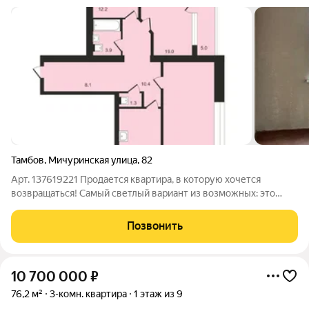
Тамбов
,
Мичуринская улица
,
82
Арт. 137619221 Продается квартира, в которую хочется
возвращаться! Самый светлый вариант из возможных: это
редкая 3-шка, где окна выходят на разные стороны. Солнце у
вас будет и на завтрак на кухне, и ласковый закат вечером в
Позвонить
спальне. Планировка
10 700 000
₽
76,2 м²
3-комн. квартира
1 этаж из 9