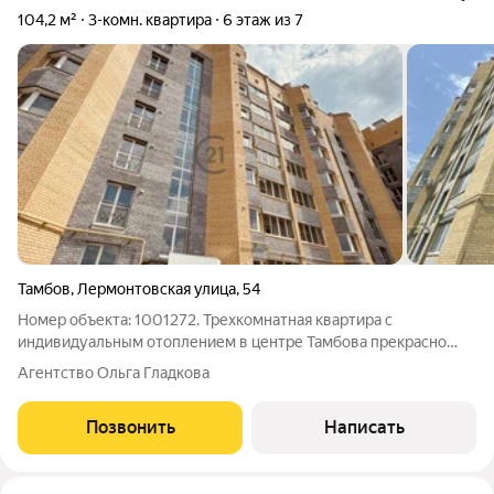
104,2 м²
3-комн. квартира
6 этаж из 7
Тамбов
,
Лермонтовская улица
,
54
Номер объекта: 1001272. Трехкомнатная квартира с
индивидуальным отоплением в центре Тамбова прекрасно
подойдет для большой семьи, которая в поисках уютного дома
Агентство Ольга Гладкова
и личного пространства для каждого человека. Подходит под
СЕМЕЙНУЮ ипотеку 6 % и другие
Позвонить
Написать