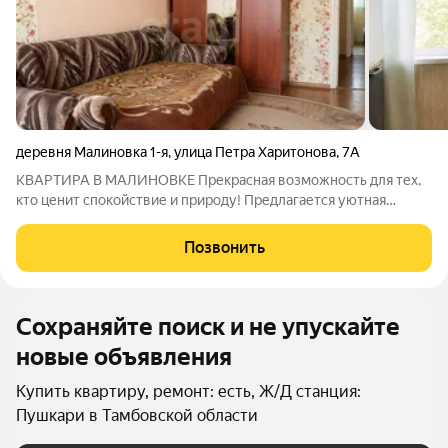
деревня Малиновка 1-я
,
улица Петра Харитонова
,
7А
КВАРТИРА В МАЛИНОВКЕ Прекрасная возможность для тех,
кто ценит спокойствие и природу! Предлагается уютная
квартира в районе Малиновки всего в нескольких минутах от
города, но окруженная живописной природой. Расположена на
Позвонить
четвёртом этаже
Сохраняйте поиск и не упускайте
новые объявления
Купить квартиру, ремонт: есть, Ж/Д станция:
Пушкари в Тамбовской области