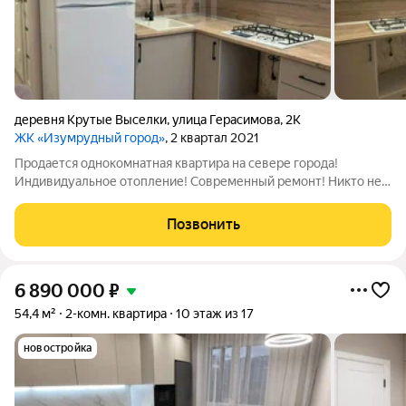
деревня Крутые Выселки
,
улица Герасимова
,
2К
ЖК «Изумрудный город»
, 2 квартал 2021
Продается однокомнатная квартира на севере города!
Индивидуальное отопление! Современный ремонт! Никто не
проживал. Застекленный балкон с выходом из кухни. Санузел
совмещенный в кафельной плитке. Один собственник.
Позвонить
Быстрый выход на сделку. Рассмотрим
6 890 000
₽
54,4 м²
2-комн. квартира
10 этаж из 17
новостройка