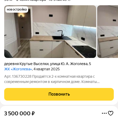
новостройка
деревня Крутые Выселки
,
улица Ю. А. Жоголева
,
5
ЖК «Жоголева»
, 4 квартал 2025
Арт. 136730228 Продаётся 2-х комнатная квартира с
современным ремонтом в кирпичном доме. Комнаты
изолированы. Окна выходят во двор на спортивную площадку.
Вся мебель, что на фото останется новым владельцам, а так же
Позвонить
техника с кондиционером. Есть
3 500 000
₽