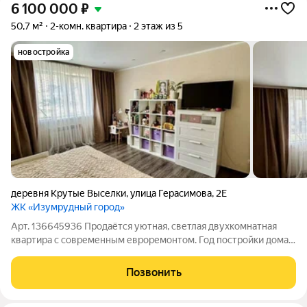
6 100 000
₽
50,7 м²
2-комн. квартира
2 этаж из 5
новостройка
деревня Крутые Выселки
,
улица Герасимова
,
2Е
ЖК «Изумрудный город»
Арт. 136645936 Продаётся уютная, светлая двухкомнатная
квартира с современным евроремонтом. Год постройки дома
2018, кирпичный дом с индивидуальным отоплением, что
обеспечивает отличную тепло- и звукоизоляцию. Комнаты
Позвонить
изолированные, создающие