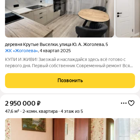
деревня Крутые Выселки
,
улица Ю. А. Жоголева
,
5
ЖК «Жоголева»
, 4 квартал 2025
КУПИ И ЖИВИ! Заезжай и наслаждайся здесь всё готово с
первого дня. Первый собственник Современный ремонт Вся
мебель и техника в подарок включая посудомойку Вид на
тихий двор со спортплощадкой Дом: Автономное отопление
Позвонить
Закрытая территория +
2 950 000
₽
47,6 м²
2-комн. квартира
4 этаж из 5