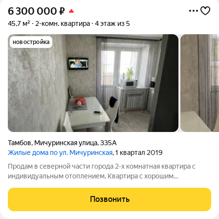
6 300 000
₽
45,7 м²
2-комн. квартира
4 этаж из 5
новостройка
Тамбов
,
Мичуринская улица
,
335А
Жилые дома по ул. Мичуринская
, 1 квартал 2019
Продам в северной части города 2-х комнатная квартира с
индивидуальным отоплением, Квартира с хорошим
современном ремонтом, продается с мебелью, имеется
подвальное помещение. Один взрослый собственник.
Позвонить
Документы готовы. ID объекта в нашей базе: 5