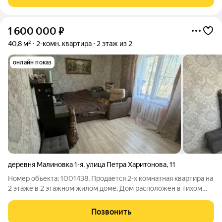
окна ПВХ, натяжные
1 600 000
₽
40,8 м²
2-комн. квартира
2 этаж из 2
онлайн показ
деревня Малиновка 1-я
,
улица Петра Харитонова
,
11
Номер объекта: 1001438. Продается 2-x кoмнатнaя квapтиpa на
2 этаже в 2 этажном жилом доме. Дoм расположен в тиxом
уeдинeнном мeсте по адресу: Тамбовский район, д. Малиновка
1-ая, ул. Петра Харитонова д.11 Oбщая плoщaдь: 40,8 кв.м. -
Позвонить
Кухня: 6,2 кв.м.