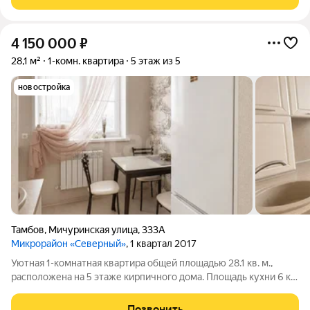
4 150 000
₽
28,1 м²
1-комн. квартира
5 этаж из 5
новостройка
Тамбов
,
Мичуринская улица
,
333А
Микрорайон «Северный»
, 1 квартал 2017
Уютная 1-комнатная квартира общей площадью 28.1 кв. м.,
расположена на 5 этаже кирпичного дома. Площадь кухни 6 кв.
м. В квартире выполнен качественный евроремонт. Главное
преимущество квартиры индивидуальное газовое отопление.
Позвонить