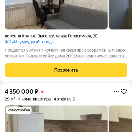
деревня Крутые Выселки
,
улица Герасимова
,
2Е
ЖК «Изумрудный город»
Продается уютная 1-комнатная квартира с современным евро
ремонтом. Год постройки дома 2019,что гарантирует качество
строительства. Квартира расположена на 5 этаже кирпичного
дома, обеспечивающего хорошее тепло и звукоизоляцию. Из
Позвонить
окон открывается вид
4 350 000
₽
29 м²
1-комн. квартира
4 этаж из 5
новостройка