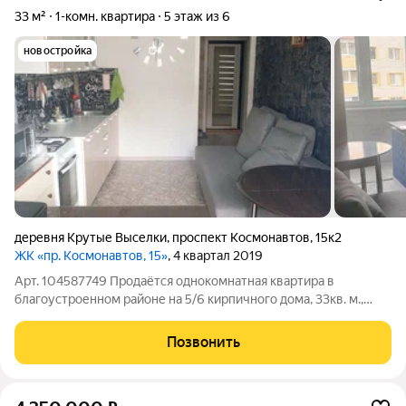
33 м²
1-комн. квартира
5 этаж из 6
новостройка
деревня Крутые Выселки
,
проспект Космонавтов
,
15к2
ЖК «пр. Космонавтов, 15»
, 4 квартал 2019
Арт. 104587749 Продаётся однокомнатная квартира в
благоустроенном районе на 5/6 кирпичного дома, 33кв. м.,
комната-16,3 кв. м., кухня-9,3 кв. м.. Входная металлическая
дверь, окна ПВХ, индивидуальное отопление (недорогие
Позвонить
коммунальные платежи), балкон