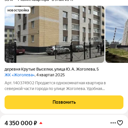
новостройка
деревня Крутые Выселки
,
улица Ю. А. Жоголева
,
5
ЖК «Жоголева»
, 4 квартал 2025
Арт. 140374902 Продается однокомнатная квартира в
северной части города по улице Жоголева. Удобная
планировка , большой коридор, есть возможность сделать
гардеробную, просторная кухня. Дом кирпичный, достроен,
Позвонить
сдан, закрытая территория, автономное
4 350 000
₽