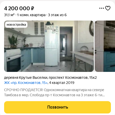
4 200 000
₽
31,1 м²
1-комн. квартира
3 этаж из 6
новостройка
деревня Крутые Выселки
,
проспект Космонавтов
,
15к2
ЖК «пр. Космонавтов, 15»
, 4 квартал 2019
СРОЧНО ПРОДАЕТСЯ! Однокомнатная квартира на севере
Тамбова в мкр. Слобода пр-т Космонавтов на 3 этаже 6-ти
этажного кирпичного нового дома с индивидуальным
отоплением. Своя котельная, что обеспечивает
Позвонить
бесперебойную подачу воды круглогодично, а также