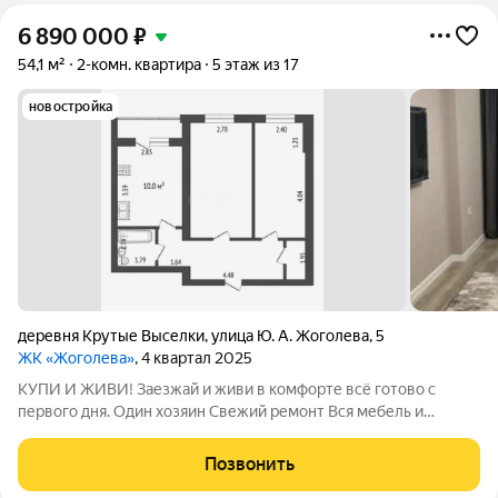
6 890 000
₽
54,1 м²
2-комн. квартира
5 этаж из 17
новостройка
деревня Крутые Выселки
,
улица Ю. А. Жоголева
,
5
ЖК «Жоголева»
, 4 квартал 2025
КУПИ И ЖИВИ! Заезжай и живи в комфорте всё готово с
первого дня. Один хозяин Свежий ремонт Вся мебель и
техника в комплекте даже посудомоечная машина Тихая улица
с детской площадкой Дом: Автономное отопление Закрытая
Позвонить
территория с парковкой