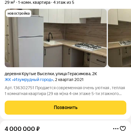
29 м²
1-комн. квартира
4 этаж из 5
новостройка
деревня Крутые Выселки
,
улица Герасимова
,
2К
ЖК «Изумрудный город»
, 2 квартал 2021
Арт. 136302751 Продается современная очень уютная , теплая
1 комнатная квартира (29 кв м)на 4-ом этаже 5-ти этажного
кирпичного дома.(ул.Герасимова 2к, д. крутые выселки)
Индивидуальное отопление.Очень маленькие коммунальные
Позвонить
платежи. В квартире
4 000 000
₽