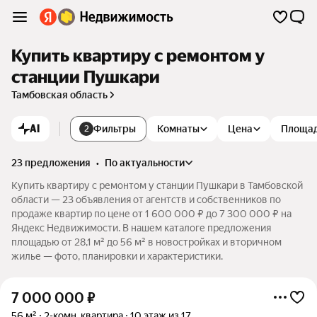
Купить квартиру с ремонтом у
станции Пушкари
Тамбовская область
AI
Фильтры
Комнаты
Цена
Площа
2
23 предложения
•
по актуальности
Купить квартиру с ремонтом у станции Пушкари в Тамбовской
области — 23 объявления от агентств и собственников по
продаже квартир по цене от 1 600 000 ₽ до 7 300 000 ₽ на
Яндекс Недвижимости. В нашем каталоге предложения
площадью от 28,1 м² до 56 м² в новостройках и вторичном
жилье — фото, планировки и характеристики.
7 000 000
₽
56 м²
2-комн. квартира
10 этаж из 17