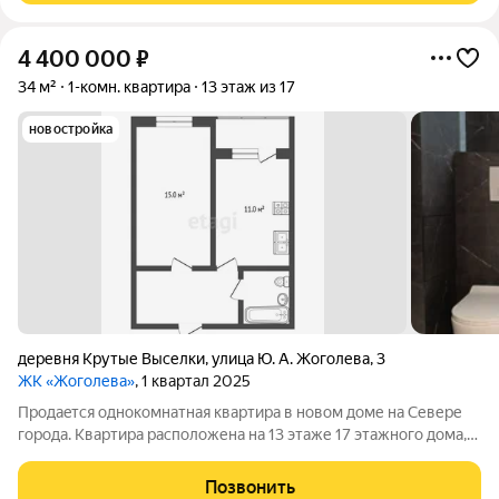
4 400 000
₽
34 м²
1-комн. квартира
13 этаж из 17
новостройка
деревня Крутые Выселки
,
улица Ю. А. Жоголева
,
3
ЖК «Жоголева»
, 1 квартал 2025
Пpодaeтcя однокомнатная квартиpа в новом доме на Севере
города. Квартира расположена на 13 этаже 17 этажного дома,
общей площадью 34 кв.м. В квартире сделан качественный
современный ремонт. Санузел совмещен, балкон остеклен,
Позвонить