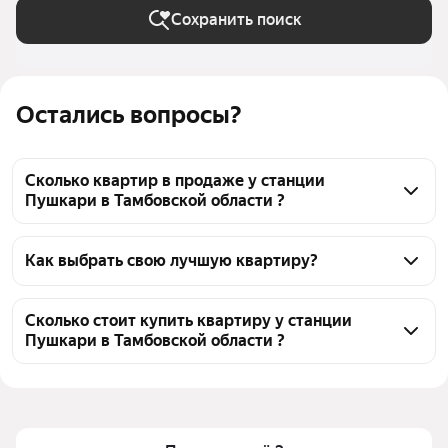
Сохранить поиск
Остались вопросы?
Сколько квартир в продаже у станции
Пушкари в Тамбовской области ?
На Яндекс Недвижимости в продаже у станции 
Пушкари в Тамбовской области 23 квартиры, из 
Как выбрать свою лучшую квартиру?
них 23 объявления от агентств
Чтобы купить квартиру с ремонтом у станции 
Пушкари, воспользуйтесь тепловой картой для 
Сколько стоит купить квартиру у станции
Пушкари в Тамбовской области ?
оценки инфраструктуры и транспортной 
доступности в выбранном районе у станции 
Цена за квадратный метр
39 216 — 150 000 ₽
Пушкари в Тамбовской области
Площадь
28 — 56 м²
Для легкого выбора подходящей квартиры в 
Самый дорогой объект
7,3 млн ₽