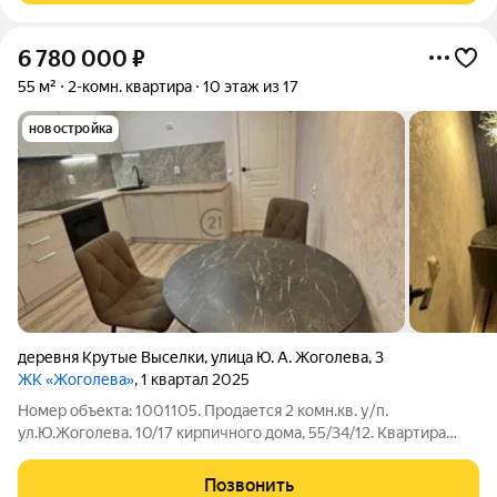
6 780 000
₽
55 м²
2-комн. квартира
10 этаж из 17
новостройка
деревня Крутые Выселки
,
улица Ю. А. Жоголева
,
3
ЖК «Жоголева»
, 1 квартал 2025
Номер объекта: 1001105. Продается 2 комн.кв. у/п.
ул.Ю.Жоголева. 10/17 кирпичного дома, 55/34/12. Квартира
новая. с отличным ремонтом.
Позвонить