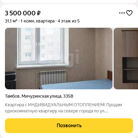
3 500 000
₽
31,1 м²
1-комн. квартира
4 этаж из 5
Тамбов
,
Мичуринская улица
,
335В
Квартира с ИНДИВИДУАЛЬНЫМ ОТОПЛЕНИЕМ! Продам
однокомнатную квартиру на севере города по ул.
Мичуринская! Кирпичный дом 2019 года постройки. Квартира
расположена на 4 этаже 5 этажного дома. Общая
Позвонить
площадь-31,1кв.м. Кухня-8 кв.м. Котел отопления Navien