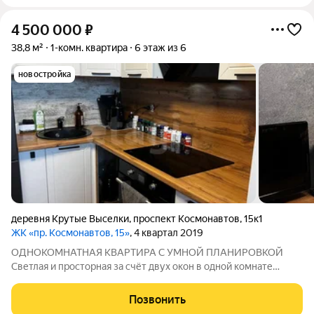
4 500 000
₽
38,8 м²
1-комн. квартира
6 этаж из 6
новостройка
деревня Крутые Выселки
,
проспект Космонавтов
,
15к1
ЖК «пр. Космонавтов, 15»
, 4 квартал 2019
ОДНОКОМНАТНАЯ КВАРТИРА С УМНОЙ ПЛАНИРОВКОЙ
Светлая и просторная за счёт двух окон в одной комнате
естественное освещение с утра до вечера. Утром солнце,
вечером яркие закаты идеально для тех, кто любит свет!
Позвонить
Умное зонирование: Комната делится на