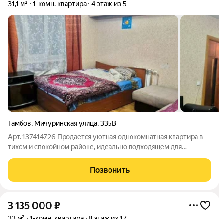
31,1 м²
1-комн. квартира
4 этаж из 5
Тамбов
,
Мичуринская улица
,
335В
Арт. 137414726 Продается уютная однокомнатная квартира в
тихом и спокойном районе, идеально подходящем для
комфортной жизни. Дом кирпичный, построен в 2019 году, что
гарантирует высокое качество постройки и отличную
Позвонить
звукоизоляцию. Квартира не
3 135 000
₽
33 м²
1-комн. квартира
8 этаж из 17