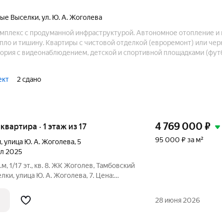
тые Выселки
,
ул. Ю. А. Жоголева
плекс с продуманной инфраструктурой. Автономное отопление и
пло и тишину. Квартиры с чистовой отделкой (евроремонт) или чер
тория с видеонаблюдением, детской и спортивной площадками (фут
Уютная аллея для прогулок. Рядом — остановки, магазины, аптеки. К
ые условия!
ект
2 сдано
4 769 000
₽
 квартира · 1 этаж из 17
95 000 ₽ за м²
и
,
улица Ю. А. Жоголева
,
5
ал 2025
.м, 1/17 эт., кв. 8. ЖК Жоголев, Тамбовский
ки, улица Ю. А. Жоголева, 7. Цена:
/ВТБ): Семейная (без отделки): первый
28 июня 2026