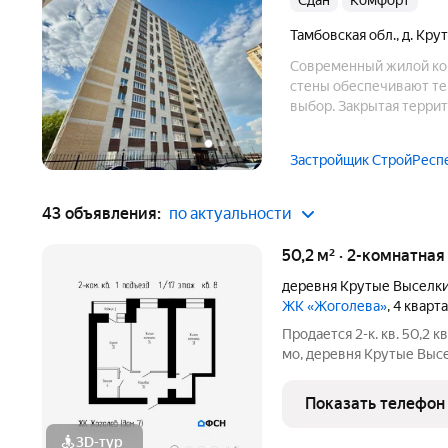
Сдан
комфорт
Тамбовская обл.
,
д. Кру
Современный жилой ком
стены обеспечивают те
выбор. Закрытая терри
волейбол, баскетбол). 
безопасность и выгодн
Застройщик СтройРесп
43 объявления:
по актуальности
50,2 м² · 2-комнатная
деревня Крутые Выселк
ЖК «Жоголева»
, 4 кварт
Продается 2-к. кв. 50,2 кв
мо, деревня Крутые Высел
4769000 (наличные) / 4969800 (ипотека). Чистовая отделка:
1004000 . Ипотека (СБЕР
Показать телефон
3D-тур