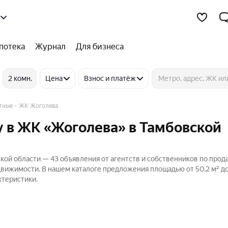
потека
Журнал
Для бизнеса
2 комн.
Цена
Взнос и платёж
тные
ЖК Жоголева
 в ЖК «Жоголева» в Тамбовской
ой области — 43 объявления от агентств и собственников по прод
движимости. В нашем каталоге предложения площадью от 50,2 м² до 
ктеристики.