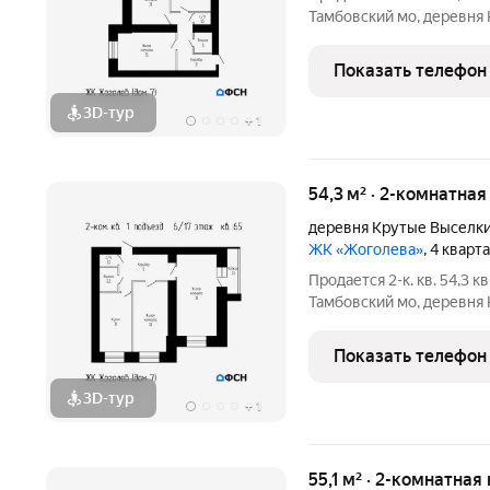
Тамбовский мо, деревня 
Цена: 5234500 (наличные) / 5344700 (ипотека). Чистовая
отделка: 1102000 . Ипот
Показать телефон
3D-тур
+
1
54,3 м² · 2-комнатная
деревня Крутые Выселк
ЖК «Жоголева»
, 4 кварт
Продается 2-к. кв. 54,3 кв
Тамбовский мо, деревня 
Цена: 5158500 (наличные) / 5267100 (ипотека). Чистовая
отделка: 1086000 . Ипот
Показать телефон
первый
3D-тур
+
1
55,1 м² · 2-комнатная