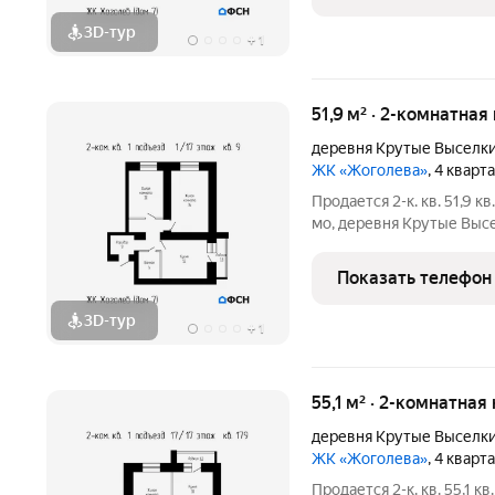
первый
3D-тур
+
1
51,9 м² · 2-комнатная
деревня Крутые Выселк
ЖК «Жоголева»
, 4 кварт
Продается 2-к. кв. 51,9 кв
мо, деревня Крутые Высел
4930500 (наличные) / 5034300 (ипотека). Чистовая отделка:
1038000 . Ипотека (СБЕР
Показать телефон
3D-тур
+
1
55,1 м² · 2-комнатная
деревня Крутые Выселк
ЖК «Жоголева»
, 4 кварт
Продается 2-к. кв. 55,1 кв.