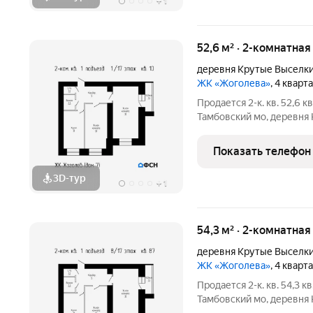
+
1
52,6 м² · 2-комнатная
деревня Крутые Выселк
ЖК «Жоголева»
, 4 кварт
Продается 2-к. кв. 52,6 кв
Тамбовский мо, деревня 
Цена: 4734000 (наличные) / 4839200 (ипотека). Чистовая
отделка: 1052000 . Ипот
Показать телефон
первый
3D-тур
+
1
54,3 м² · 2-комнатная
деревня Крутые Выселк
ЖК «Жоголева»
, 4 кварт
Продается 2-к. кв. 54,3 кв
Тамбовский мо, деревня 