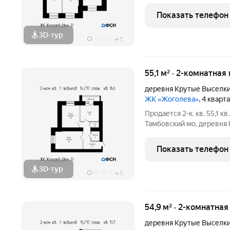
Цена: 5158500 (наличные) / 5267100 (ипотека). Чистовая
отделка: 1086000 . Ипот
Показать телефон
первый
3D-тур
+
1
55,1 м² · 2-комнатная
деревня Крутые Выселк
ЖК «Жоголева»
, 4 кварт
Продается 2-к. кв. 55,1 кв
Тамбовский мо, деревня 
Цена: 4959000 (наличные) / 5069200 (ипотека). Чистовая
отделка: 1102000 . Ипот
Показать телефон
3D-тур
+
1
54,9 м² · 2-комнатная
деревня Крутые Выселк