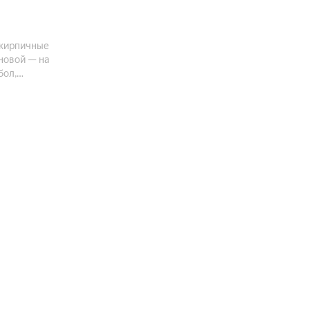
 кирпичные
новой — на
бол,
омфорт,