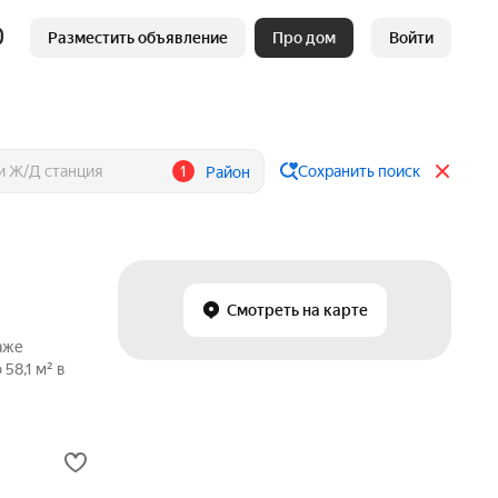
Разместить объявление
Про дом
Войти
1
Сохранить поиск
Район
Смотреть на карте
аже
58,1 м² в