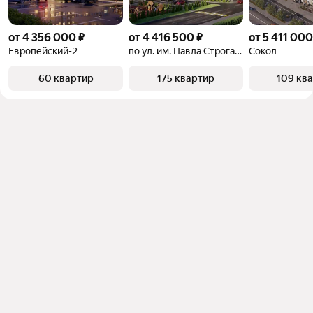
от 4 356 000 ₽
от 4 416 500 ₽
от 5 411 000
Европейский-2
по ул. им. Павла Строганова, 1Г
Сокол
60 квартир
175 квартир
109 кв