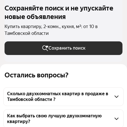
Сохраняйте поиск и не упускайте
новые объявления
Купить квартиру, 2-комн., кухня, м²: от 10 в
Тамбовской области
Сохранить поиск
Остались вопросы?
Сколько двухкомнатных квартир в продаже в
Тамбовской области ?
На Яндекс Недвижимости в продаже в Тамбовской 
области 643 двухкомнатных квартиры, из них 8 
Как выбрать свою лучшую двухкомнатную
квартиру?
объявлений от собственников, 282 объявления от 