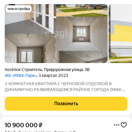
новостройка
посёлок Строитель
,
Придорожная улица
,
3В
ЖК «МЖК-Парк»
, 3 квартал 2023
2-КОМНАТНАЯ КВАРТИРА С ЧЕРНОВОЙ ОТДЕЛКОЙ В
ДИНАМИЧНО РАЗВИВАЮЩЕМСЯ РАЙОНЕ ГОРОДА (МЖК-
парк)! О КВАРТИРЕ: Двухкомнатная квартира с
индивидуальным отоплением на 2 этаже 9-ти этажного
Позвонить
кирпичного дома: - Общая площадь квартиры 61,1 кв.м.; В
квартире
10 900 000
₽