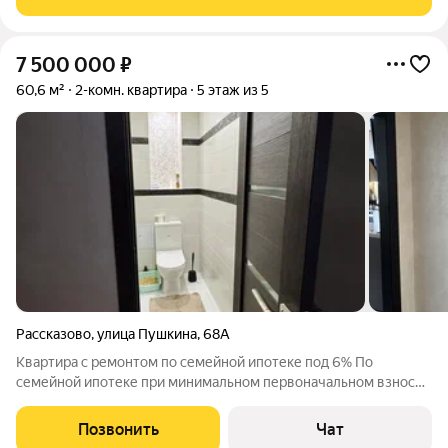
(первый взнос от 20,1% -
7 500 000
₽
60,6 м²
2-комн. квартира
5 этаж из 5
Рассказово
,
улица Пушкина
,
68А
Квартира с ремонтом по семейной ипотеке под 6% По
семейной ипотеке при минимальном первоначальном взносе 1
507 500, ежемесячный платеж 36 000 ( расчет на 30 лет)
Продается уютная 2-комнатная квартира в г. Рассказово!
Позвонить
Чат
Адрес: Тамбовская область, г.