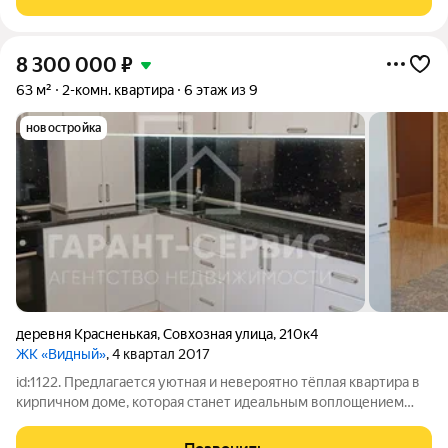
отделки): СБЕР
8 300 000
₽
63 м²
2-комн. квартира
6 этаж из 9
новостройка
деревня Красненькая
,
Совхозная улица
,
210к4
ЖК «Видный»
, 4 квартал 2017
id:1122. Предлагается уютная и невероятно тёплая квартира в
кирпичном доме, которая станет идеальным воплощением
вашей мечты о домашнем уюте. Просторная жилая зона
площадью, объединяющая две светлые комнаты, наполнена