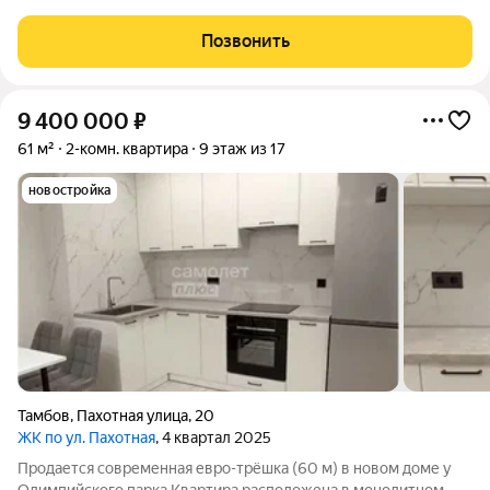
Цена: 8680500 наличные / ипотека. Семейная ипотека: СБЕР
(первый взнос от 20,1% - 1744781 ): платеж от 41583 / ВТБ
Позвонить
(первый
9 400 000
₽
61 м²
2-комн. квартира
9 этаж из 17
новостройка
Тамбов
,
Пахотная улица
,
20
ЖК по ул. Пахотная
, 4 квартал 2025
Продается современная евро-трёшка (60 м) в новом доме у