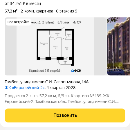
от 34 251 ₽ в месяц
57,2 м²
2-комн. квартира
6 этаж из 9
новостройка
Тамбов
,
улица имени С.И. Савостьянова
,
14А
ЖК «Европейский-2»
, 4 квартал 2028
Продается 2-к. кв. 57,2 кв.м, 6/9 эт. Квартира № 139. ЖК
Европейский-2, Тамбовская обл., Тамбов, улица имени С.И.
Савостьянова, 14А. Цена: 7150000 наличные / ипотека.
Чистовая отделка: Возможна. Семейная ипотека: СБЕР
Позвонить
(первый взнос от 20,1% -