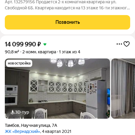
Арт. 132579156 Продается 2-х комнатная квартира на ул.
Свободной 6Б. Квартира находится на 13 этаже 16-ти этажного
кирпичного дома с АВТОНОМНЫМ ОТОПЛЕНИЕМ. Квартира
общей площадью 56.5 м2, комнаты расположены на две
Позвонить
стороны, окна выходят во двор и на
14 099 990
₽
90,8 м²
2-комн. квартира
1 этаж из 4
новостройка
3D-тур
Тамбов
,
Научная улица
,
7А
ЖК «Вернадский»
, 4 квартал 2021