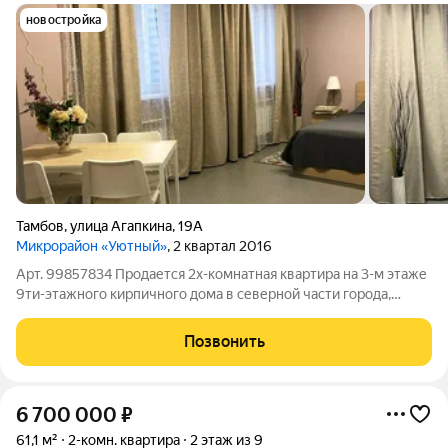
новостройка
Тамбов
,
улица Агапкина
,
19А
Микрорайон «Уютный»
, 2 квартал 2016
Арт. 99857834 Продается 2х-комнатная квартира на 3-м этаже
9ти-этажного кирпичного дома в северной части города,
общеё площадью 71,8 кв.м. Квартира теплая, не угловая. В
квартире сделан отличный ремонт, установлена вся
Позвонить
необходимая мебель. Никаких
6 700 000
₽
61,1 м²
2-комн. квартира
2 этаж из 9