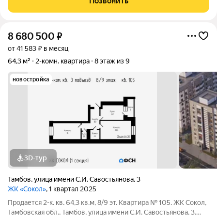
Позвонить
атмосферой покоя и
8 680 500
₽
от 41 583 ₽ в месяц
64,3 м²
2-комн. квартира
8 этаж из 9
новостройка
3D-тур
Тамбов
,
улица имени С.И. Савостьянова
,
3
ЖК «Сокол»
, 1 квартал 2025
Продается 2-к. кв. 64,3 кв.м, 8/9 эт. Квартира № 105. ЖК Сокол,
Тамбовская обл., Тамбов, улица имени С.И. Савостьянова, 3.