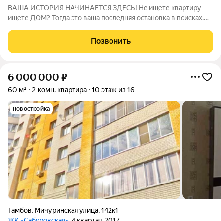
ВАША ИСТОРИЯ НАЧИНАЕТСЯ ЗДЕСЬ! Не ищете квартиру-
ищете ДОМ? Тогда это ваша последняя остановка в поисках.
Забудьте слово "ремонт". Забудьте про "нужно купить шкаф".
Перед вами идеально подготовленная трехкомнатная
Позвонить
квартира 91 м, где каждая деталь
6 000 000
₽
60 м²
2-комн. квартира
10 этаж из 16
новостройка
Тамбов
,
Мичуринская улица
,
142к1
ЖК «Сабуровская»
, 4 квартал 2017