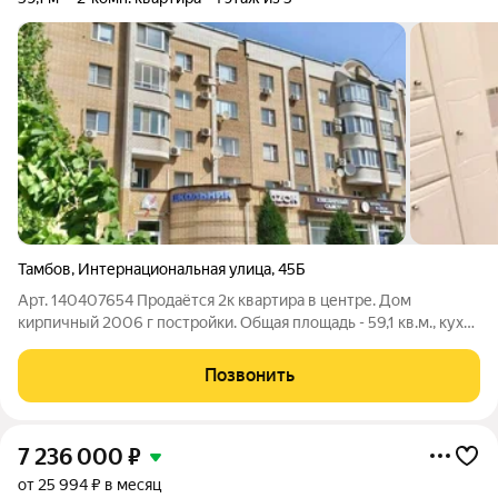
Тамбов
,
Интернациональная улица
,
45Б
Арт. 140407654 Продаётся 2к квартира в центре. Дом
кирпичный 2006 г постройки. Общая площадь - 59,1 кв.м., кухня
- 10 кв.м., гостиная - 18 кв.м. с выходом на застекленную
лоджию, спальня -12,8 кв.м Квартира тёплая, не угловая, две
Позвонить
квартиры на этаже,
7 236 000
₽
от 25 994 ₽ в месяц