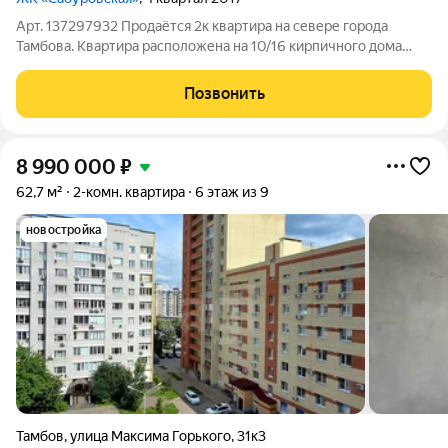
Арт. 137297932 Продаётся 2к квартира на севере города
Тамбова. Квартира расположена на 10/16 кирпичного дома
2014 г постройки. Общая площадь - 60 кв.м., комнаты
изолированные (распашонка), кухня - 12 кв.м. с выходом на
Позвонить
лоджию, гостиная - 20 кв.м.
8 990 000
₽
62,7 м²
2-комн. квартира
6 этаж из 9
новостройка
Тамбов
,
улица Максима Горького
,
31к3