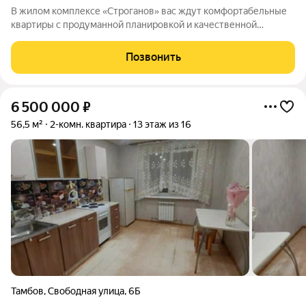
В жилом комплексе «Строганов» вас ждут комфортабельные
квартиры с продуманной планировкой и качественной
отделкой. На выбор представлены: компактные студий,
уютные однокомнатные и просторные двухкомнатные
Позвонить
квартиры, с эргономичными планировками,
6 500 000
₽
56,5 м²
2-комн. квартира
13 этаж из 16
Тамбов
,
Свободная улица
,
6Б