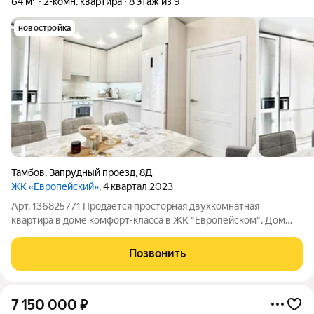
64 м²
2-комн. квартира
8 этаж из 9
новостройка
Тамбов
,
Запрудный проезд
,
8Д
ЖК «Европейский»
, 4 квартал 2023
Арт. 136825771 Продается просторная двухкомнатная
квартира в доме комфорт-класса в ЖК "Европейском". Дом
новый, кирпичный с индивидуальным отоплением. Квартира
светлая, панорамные, большие окна, сделан новый, дорогой,
Позвонить
качественный ремонт, вся мебель
7 150 000
₽