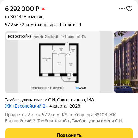
6 292 000
₽
от 30 141 ₽ в месяц
57,2 м²
2-комн. квартира
1 этаж из 9
новостройка
Тамбов
,
улица имени С.И. Савостьянова
,
14А
ЖК «Европейский-2»
, 4 квартал 2028
Продается 2-к. кв. 57,2 кв.м, 1/9 эт. Квартира № 104. ЖК
Европейский-2, Тамбовская обл., Тамбов, улица имени С.И.
Савостьянова, 14А. Цена: 6292000 наличные / ипотека.
Чистовая отделка: Возможна. Семейная ипотека: СБЕР
Позвонить