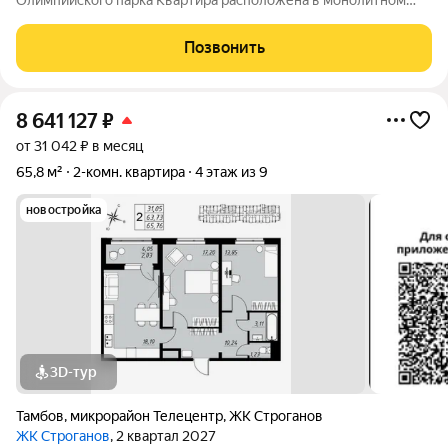
Олимпийского парка Квартира расположена в монолитном
доме 2026 года постройки Квартира не угловая и не торцевая,
что обеспечивает отличную тепло- и шумоизоляцию. Удобная
Позвонить
планировка
8 641 127
₽
от 31 042 ₽ в месяц
65,8 м²
2-комн. квартира
4 этаж из 9
новостройка
3D-тур
Тамбов
,
микрорайон Телецентр
,
ЖК Строганов
ЖК Строганов
, 2 квартал 2027