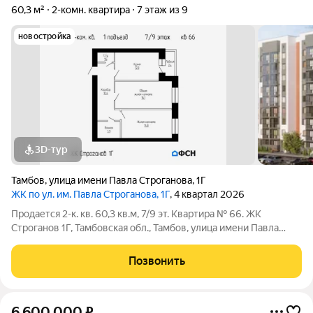
60,3 м²
2-комн. квартира
7 этаж из 9
новостройка
3D-тур
Тамбов
,
улица имени Павла Строганова
,
1Г
ЖК по ул. им. Павла Строганова, 1Г
, 4 квартал 2026
Продается 2-к. кв. 60,3 кв.м, 7/9 эт. Квартира № 66. ЖК
Строганов 1Г, Тамбовская обл., Тамбов, улица имени Павла
Строганова, 1Г. Цена: 7236000 наличные / ипотека. Семейная
ипотека: СБЕР (первый взнос от 20,1% - 1454436 ): платеж от
Позвонить
34663 / ВТБ
6 600 000
₽