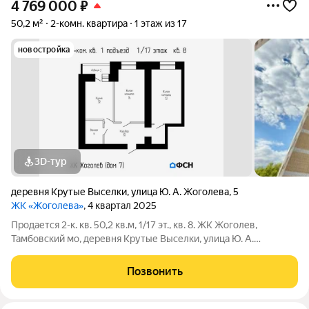
4 769 000
₽
50,2 м²
2-комн. квартира
1 этаж из 17
новостройка
3D-тур
деревня Крутые Выселки
,
улица Ю. А. Жоголева
,
5
ЖК «Жоголева»
, 4 квартал 2025
Продается 2-к. кв. 50,2 кв.м, 1/17 эт., кв. 8. ЖК Жоголев,
Тамбовский мо, деревня Крутые Выселки, улица Ю. А.
Жоголева, 7. Цена: 4769000 (наличные) / 4618400 (ипотека).
Чистовая отделка: 1004000 . Ипотека (СБЕР/ВТБ): Семейная
Позвонить
(без отделки): первый