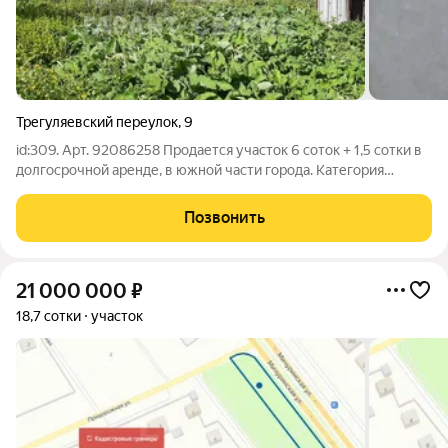
Трегуляевский переулок
,
9
id:309. Арт. 92086258 Продается участок 6 соток + 1,5 сотки в
долгосрочной аренде, в южной части города. Категория
земель: земли населенных пунктов. На территории имеется
деревянный одноэтажный дом. Все коммуникации подведены-
Позвонить
газ, вода, изолированный
21 000 000
₽
18,7 сотки
участок