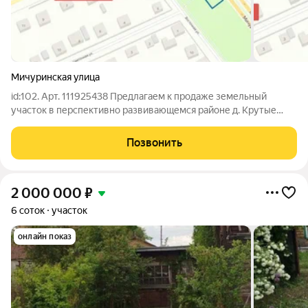
Мичуринская улица
id:102. Арт. 111925438 Предлагаем к продаже земельный
участок в перспективно развивающемся районе д. Крутые
Выселки площадью 18,7 соток. Отличное место для
строительства дома как для сезонного так и круглогодичного
Позвонить
проживания или ведения личного
2 000 000
₽
6 соток
участок
онлайн показ