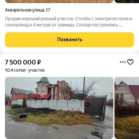
Акварельная улица
,
17
Продам хороший ровный участок. Столбы с электричеством и
газопровод в 4 метрах от границы. Соседи построились.
Дорога накатана. Если поедете смотреть то не ошибетесь так
как участок размежован и на углах стоят розовые столбики.
Позвонить
План застройки уже
7 500 000
₽
10,4 сотки
участок