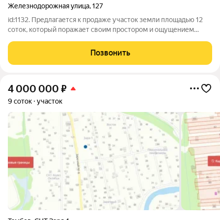
Железнодорожная улица
,
127
id:1132. Предлагается к продаже участок земли площадью 12
соток, который поражает своим простором и ощущением
свободы. Это место, где можно дать волю самым смелым
мечтам о создании родового гнезда по вашему собственному
Позвонить
проекту. На участке находится
4 000 000
₽
9 соток
участок