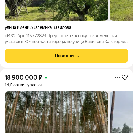
улица имени Академика Вавилова
id:132. Арт. 115772824 Предлагается к покупке земельный
участок в Южной части города, по улице Вавилова Категория
земель: земли населенных пунктовВиды разрешенного
использования: Индивидуальная жилищная застройкаТихий
Позвонить
спокойный районВсе коммуникации
18 900 000
₽
14,6 сотки
участок