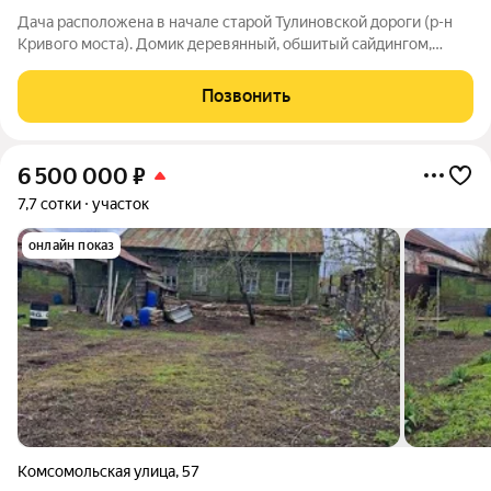
Дача расположена в начале старой Тулиновской дороги (р-н
Кривого моста). Домик деревянный, обшитый сайдингом,
полностью приспособленный для летнего отдыха. Оборудован
душ, беседка, небольшая баня. Земля мягкая, не засиживалась
Позвонить
только последний год.
6 500 000
₽
7,7 сотки
участок
онлайн показ
Комсомольская улица
,
57