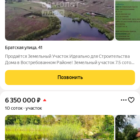
Братская улица
,
41
Продаётся Земельный Участок Идеально для Строительства
Дома в Востребованном Районе! Земельный участок 7.5 соток
Адрес: г. Тамбов, ул. Братская, 38, мкр. Малиновка.
Преимущества: - Коммуникации: по улице уже проведены газ
Позвонить
и электричество. -
6 350 000
₽
10 соток
участок