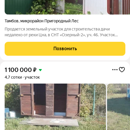
Тамбов
,
микрорайон Пригородный Лес
Продается земельный участок для строительства дачи
недалеко от реки Цна, в СНТ «Озерный-2», уч. 46. Участок
расположен в тихом и экологически чистом районе, окружён
зеленью отличное место для отдыха всей семьёй. Идеальный
Позвонить
вариант для тех, кто
1 100 000
₽
4,7 сотки
участок