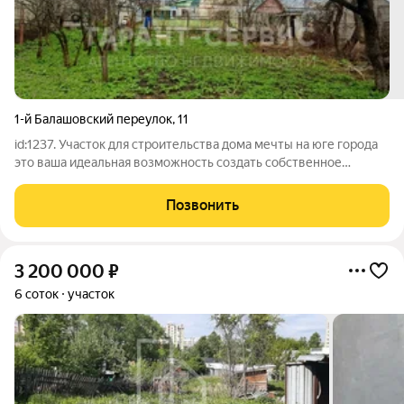
1-й Балашовский переулок
,
11
id:1237. Участок для строительства дома мечты на юге города
это ваша идеальная возможность создать собственное
уединённое пространство, где каждая деталь будет отражать
ваш вкус и образ жизни. Ровный участок площадью 4 соток
Позвонить
расположен в тихом
3 200 000
₽
6 соток
участок