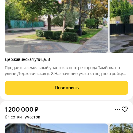
Державинская улица
,
8
Продается земельный участок в центре города Тамбова по
улице Державинская д. 8 Назначение участка под постройку
многоквартирного дома, участок огорожен забором. Один
собственник. Цена 10 миллионов рублей. Торг возможен
Позвонить
напрямую с собственником
1 200 000
₽
6,1 сотки
участок