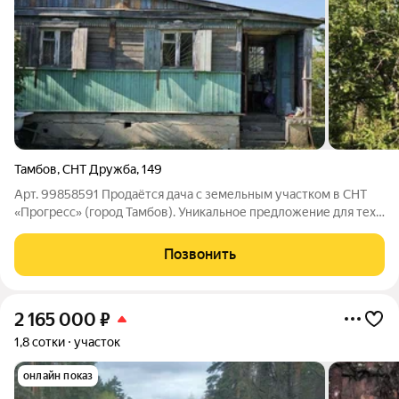
Тамбов
,
СНТ Дружба
,
149
Арт. 99858591 Продаётся дача с земельным участком в СНТ
«Прогресс» (город Тамбов). Уникальное предложение для тех,
кто ценит тишину и уют загородной жизни, но при этом хочет
оставаться вблизи городской инфраструктуры. Дача находится
Позвонить
на первой линии
2 165 000
₽
1,8 сотки
участок
онлайн показ