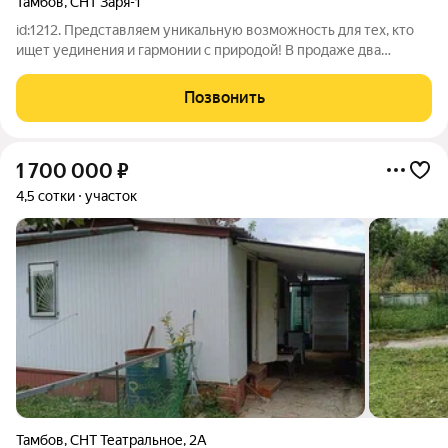
Тамбов
,
СНТ Заря-1
id:1212. Представляем уникальную возможность для тех, кто
ищет уединения и гармонии с природой! В продаже два
смежных земельных участка, каждый площадью 4,5 сотки,
образующих вместе просторное владение в 9 соток. Общая
Позвонить
цена за этот прекрасный дуэт
1 700 000
₽
4,5 сотки
участок
Тамбов
,
СНТ Театральное
,
2А