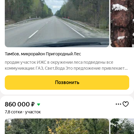
Тамбов
,
микрорайон Пригородный Лес
продам участок ИЖС в окружении леса подведены все
коммуникации: ГАЗ, Свет,Вода Это предложение привлекает
внимание тех, кто ценит тишину и комфорт загородной жизни.
Участок располагается на охраняемой территории, вдали от
Позвонить
городской суеты, но при этом
860 000
₽
7,8 сотки
участок