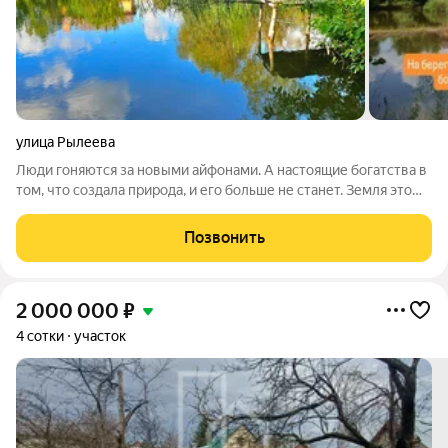
улица Рылеева
Люди гоняются за новыми айфонами. А настоящие богатства в
том, что создала природа, и его больше не станет. Земля это
самый дефицитный актив в мире. Её не напечатать. Не
скопировать. Не повторить. А вы знаете, что земля может
Позвонить
быть вашим самым
2 000 000
₽
4 сотки
участок