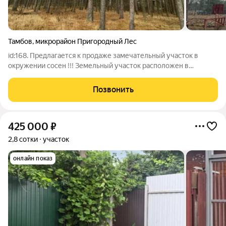
Тамбов
,
микрорайон Пригородный Лес
id:168. Предлагается к продаже замечательный участок в
окружении сосен !!! Земельный участок расположен в
Пригородном лесу, напротив въезда на парковку "Сказочный
лес". Площадь земельного участка по данным ЕГРН 1457 кв.м.
Позвонить
Категория земель: земли
425 000
₽
2,8 сотки
участок
онлайн показ