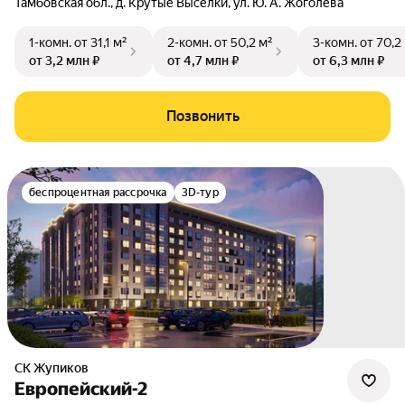
Тамбовская обл.
,
д. Крутые Выселки
,
ул. Ю. А. Жоголева
1-комн.
от 31,1 м²
2-комн.
от 50,2 м²
3-комн.
от 70,2
от 3,2 млн ₽
от 4,7 млн ₽
от 6,3 млн ₽
Позвонить
беспроцентная рассрочка
3D-тур
СК Жупиков
Европейский-2