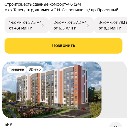
Строится, есть сданные
•
комфорт
•
4.6 (24)
мкр. Телецентр
,
ул. имени С.И. Савостьянова / пр. Проектный
1-комн.
от 37,5 м²
2-комн.
от 57,2 м²
3-комн.
от 79,1
от 4,4 млн ₽
от 6,3 млн ₽
от 8,3 млн ₽
Позвонить
трейд-ин
3D-тур
БРУ