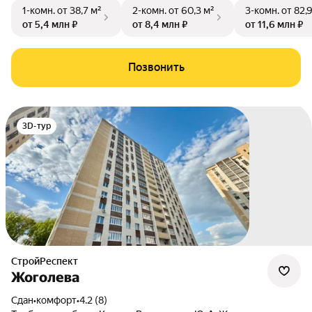
1-комн.
от 38,7 м²
2-комн.
от 60,3 м²
3-комн.
от 82,
от 5,4 млн ₽
от 8,4 млн ₽
от 11,6 млн ₽
Позвонить
3D-тур
СтройРеспект
Жоголева
Сдан
•
комфорт
•
4.2 (8)